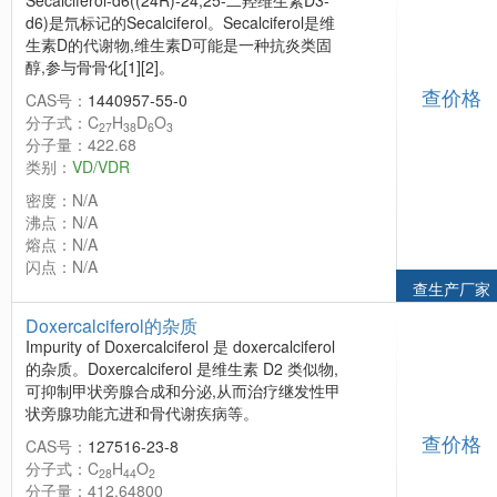
Secalciferol-d6((24R)-24,25-二羟维生素D3-
d6)是氘标记的Secalciferol。Secalciferol是维
生素D的代谢物,维生素D可能是一种抗炎类固
醇,参与骨骨化[1][2]。
查价格
CAS号：
1440957-55-0
分子式：C
H
D
O
27
38
6
3
分子量：422.68
类别：
VD/VDR
密度：N/A
沸点：N/A
熔点：N/A
闪点：N/A
查生产厂家
Doxercalciferol的杂质
Impurity of Doxercalciferol 是 doxercalciferol
的杂质。Doxercalciferol 是维生素 D2 类似物,
可抑制甲状旁腺合成和分泌,从而治疗继发性甲
状旁腺功能亢进和骨代谢疾病等。
查价格
CAS号：
127516-23-8
分子式：C
H
O
28
44
2
分子量：412.64800