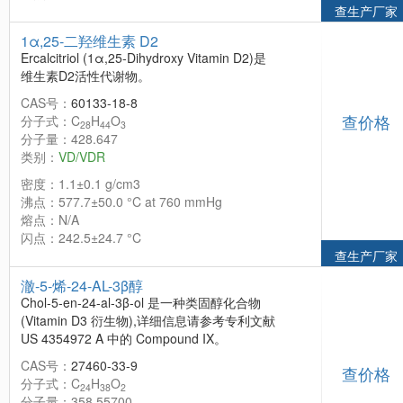
查生产厂家
1α,25-二羟维生素 D2
Ercalcitriol (1α,25-Dihydroxy Vitamin D2)是
维生素D2活性代谢物。
CAS号：
60133-18-8
查价格
分子式：C
H
O
28
44
3
分子量：428.647
类别：
VD/VDR
密度：1.1±0.1 g/cm3
沸点：577.7±50.0 °C at 760 mmHg
熔点：N/A
闪点：242.5±24.7 °C
查生产厂家
澈-5-烯-24-AL-3β醇
Chol-5-en-24-al-3β-ol 是一种类固醇化合物
(Vitamin D3 衍生物),详细信息请参考专利文献
US 4354972 A 中的 Compound IX。
CAS号：
27460-33-9
查价格
分子式：C
H
O
24
38
2
分子量：358.55700