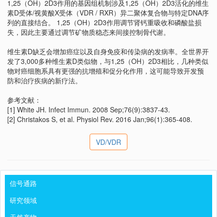
1,25（OH）2D3作用的基因组机制涉及1,25（OH）2D3活化的维生
素D受体/视黄酸X受体（VDR / RXR）异二聚体复合物与特定DNA序
列的直接结合。 1,25（OH）2D3作用调节肾钙重吸收和磷酸盐损
失，因此主要通过调节矿物质稳态来间接控制骨代谢。
维生素D缺乏会增加癌症以及自身免疫和传染病的发病率。全世界开
发了3,000多种维生素D类似物，与1,25（OH）2D3相比，几种类似
物对癌细胞系具有更强的抗增殖和促分化作用，这可能导致开发预
防和治疗疾病的新疗法。
参考文献：
[1] White JH. Infect Immun. 2008 Sep;76(9):3837-43.
[2] Christakos S, et al. Physiol Rev. 2016 Jan;96(1):365-408.
VD/VDR
信号通路
研究领域