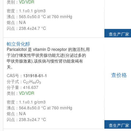
类别：
VD/VDR
密度：1.1±0.1 g/cm3
沸点：565.0±50.0 °C at 760 mmHg
熔点：N/A
闪点：238.4±24.7 °C
查生产厂家
帕立骨化醇
Paricalcitol 是 vitamin D receptor 的激活剂,用
于治疗继发性甲状旁腺功能亢进(分泌过多的
甲状旁腺激素),该疾病与慢性肾功能衰竭有
关。
查价格
CAS号：
131918-61-1
分子式：C
H
O
27
44
3
分子量：416.637
类别：
VD/VDR
密度：1.1±0.1 g/cm3
沸点：564.8±50.0 °C at 760 mmHg
熔点：N/A
闪点：238.3±24.7 °C
查生产厂家