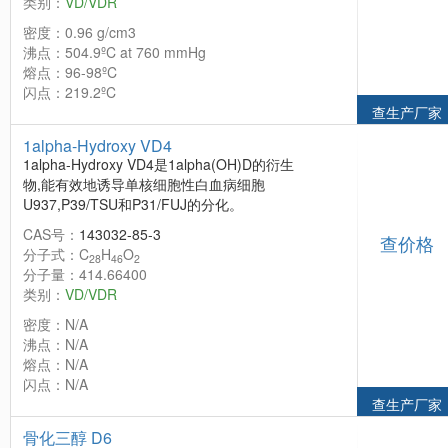
类别：
VD/VDR
密度：0.96 g/cm3
沸点：504.9ºC at 760 mmHg
熔点：96-98ºC
闪点：219.2ºC
查生产厂家
1alpha-Hydroxy VD4
1alpha-Hydroxy VD4是1alpha(OH)D的衍生
物,能有效地诱导单核细胞性白血病细胞
U937,P39/TSU和P31/FUJ的分化。
CAS号：
143032-85-3
查价格
分子式：C
H
O
28
46
2
分子量：414.66400
类别：
VD/VDR
密度：N/A
沸点：N/A
熔点：N/A
闪点：N/A
查生产厂家
骨化三醇 D6