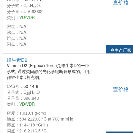
查价格
分子式：C
H
O
27
44
3
分子量：416.63600
类别：
VD/VDR
密度：N/A
沸点：N/A
熔点：N/A
闪点：N/A
查生产厂家
维生素D2
Vitamin D2 (Ergocalciferol)是维生素D的一种
形式, 通过类固醇的光化学键断裂形成的, 可用
作维生素D补充剂。
CAS号：
50-14-6
查价格
分子式：C
H
O
28
44
分子量：396.648
类别：
VD/VDR
密度：1.0±0.1 g/cm3
沸点：504.2±29.0 °C at 760 mmHg
熔点：114-118 °C(lit.)
闪点：218.2±16.5 °C