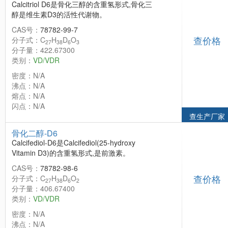
Calcitriol D6是骨化三醇的含重氢形式,骨化三
醇是维生素D3的活性代谢物。
CAS号：
78782-99-7
查价格
分子式：C
H
D
O
27
38
6
3
分子量：422.67300
类别：
VD/VDR
密度：N/A
沸点：N/A
熔点：N/A
闪点：N/A
查生产厂家
骨化二醇-D6
Calcifediol-D6是Calcifediol(25-hydroxy
Vitamin D3)的含重氢形式,是前激素。
CAS号：
78782-98-6
查价格
分子式：C
H
D
O
27
38
6
2
分子量：406.67400
类别：
VD/VDR
密度：N/A
沸点：N/A