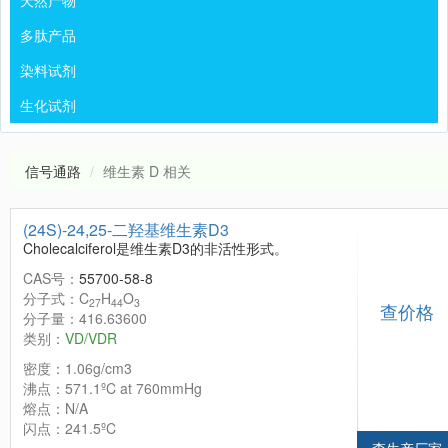
天然产物
多肽产品
染料试剂
生化试剂
信号通路
维生素 D 相关
(24S)-24,25-二羟基维生素D3
Cholecalciferol是维生素D3的非活性形式。
CAS号：
55700-58-8
分子式：C
H
O
27
44
3
查价格
分子量：416.63600
类别：
VD/VDR
密度：1.06g/cm3
沸点：571.1ºC at 760mmHg
熔点：N/A
闪点：241.5ºC