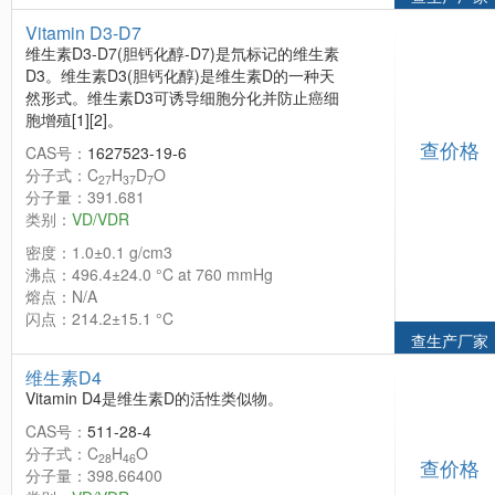
Vitamin D3-D7
维生素D3-D7(胆钙化醇-D7)是氘标记的维生素
D3。维生素D3(胆钙化醇)是维生素D的一种天
然形式。维生素D3可诱导细胞分化并防止癌细
胞增殖[1][2]。
查价格
CAS号：
1627523-19-6
分子式：C
H
D
O
27
37
7
分子量：391.681
类别：
VD/VDR
密度：1.0±0.1 g/cm3
沸点：496.4±24.0 °C at 760 mmHg
熔点：N/A
闪点：214.2±15.1 °C
查生产厂家
维生素D4
Vitamin D4是维生素D的活性类似物。
CAS号：
511-28-4
分子式：C
H
O
28
46
查价格
分子量：398.66400