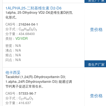
查生产厂家
1ALPHA,25-二羟基维生素 D2-D6
1alpha, 25-Dihydroxy VD2-D6是维生素D的氘
化形式。
CAS号：
216244-04-1
查价格
分子式：C
H
D
O
28
38
6
3
分子量：434.68400
类别：
VD/VDR
密度：N/A
沸点：N/A
熔点：N/A
闪点：N/A
查生产厂家
他卡西妥
Tacalcitol (1,24(R)-Dihydroxyvitamin D3;
1.alpha.,24R-Dihydroxyvitamin D3) 能通过调
节钙离子促进正常骨生长。
CAS号：
57333-96-7
查价格
分子式：C
H
O
27
44
3
分子量：416.637