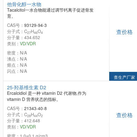
他骨化醇一水物
Tacalcitol一水合物能通过调节钙离子促进骨发
育。
CAS号：
93129-94-3
查价格
分子式：C
H
O
27
46
4
分子量：434.652
类别：
VD/VDR
密度：N/A
沸点：N/A
熔点：N/A
闪点：N/A
查生产厂家
25-羟基维生素 D2
Ercalcidiol 是一种 vitamin D2 代谢物,作为
vitamin D 营养状态的指标。
CAS号：
21343-40-8
查价格
分子式：C
H
O
28
44
2
分子量：412.648
类别：
VD/VDR
密度：1.0±0.1 g/cm3