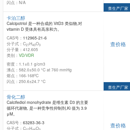
闪点：N/A
查生产厂家
卡泊三醇
Calcipotriol 是一种合成的 VitD3 类似物,对
vitamin D 受体具有高亲和力。
CAS号：
112965-21-6
查价格
分子式：C
H
O
27
40
3
分子量：412.605
类别：
VD/VDR
密度：1.1±0.1 g/cm3
沸点：582.0±50.0 °C at 760 mmHg
熔点：166-168ºC
闪点：250.6±24.7 °C
查生产厂家
骨化二醇
Calcifediol monohydrate 是维生素 D3 的主要
循环代谢物, 是一种竞争性抑制剂,Ki 值为 3.9
μM。
CAS号：
63283-36-3
查价格
分子式：C
H
O
27
46
3