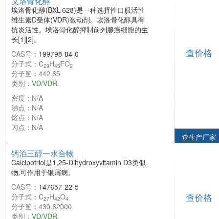
艾洛骨化醇
埃洛骨化醇(BXL-628)是一种选择性口服活性
维生素D受体(VDR)激动剂。埃洛骨化醇具有
抗炎活性。埃洛骨化醇抑制前列腺癌细胞的生
长[1][2]。
查价格
CAS号：
199798-84-0
分子式：C
H
FO
29
43
2
分子量：442.65
类别：
VD/VDR
密度：N/A
沸点：N/A
熔点：N/A
闪点：N/A
查生产厂家
钙泊三醇一水合物
Calcipotriol是1,25-Dihydroxyvitamin D3类似
物,可作用于银屑病。
CAS号：
147657-22-5
查价格
分子式：C
H
O
27
42
4
分子量：430.62000
类别：
VD/VDR