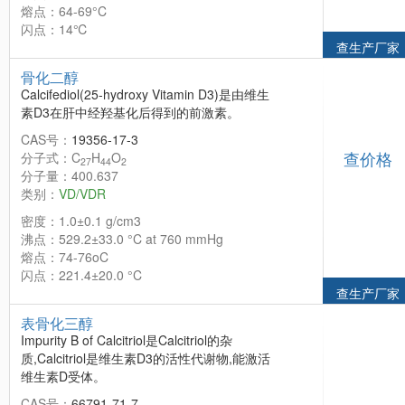
熔点：64-69°C
闪点：14℃
查生产厂家
骨化二醇
Calcifediol(25-hydroxy Vitamin D3)是由维生
素D3在肝中经羟基化后得到的前激素。
CAS号：
19356-17-3
查价格
分子式：C
H
O
27
44
2
分子量：400.637
类别：
VD/VDR
密度：1.0±0.1 g/cm3
沸点：529.2±33.0 °C at 760 mmHg
熔点：74-76oC
闪点：221.4±20.0 °C
查生产厂家
表骨化三醇
Impurity B of Calcitriol是Calcitriol的杂
质,Calcitriol是维生素D3的活性代谢物,能激活
维生素D受体。
CAS号：
66791-71-7