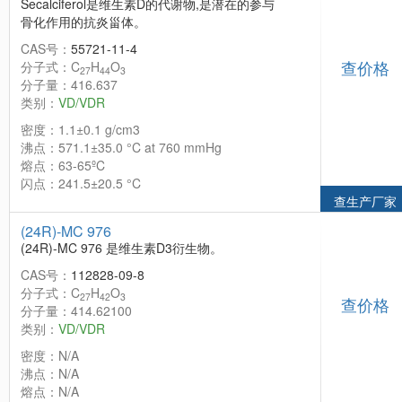
Secalciferol是维生素D的代谢物,是潜在的参与
骨化作用的抗炎甾体。
CAS号：
55721-11-4
查价格
分子式：C
H
O
27
44
3
分子量：416.637
类别：
VD/VDR
密度：1.1±0.1 g/cm3
沸点：571.1±35.0 °C at 760 mmHg
熔点：63-65ºC
闪点：241.5±20.5 °C
查生产厂家
(24R)-MC 976
(24R)-MC 976 是维生素D3衍生物。
CAS号：
112828-09-8
分子式：C
H
O
27
42
3
查价格
分子量：414.62100
类别：
VD/VDR
密度：N/A
沸点：N/A
熔点：N/A