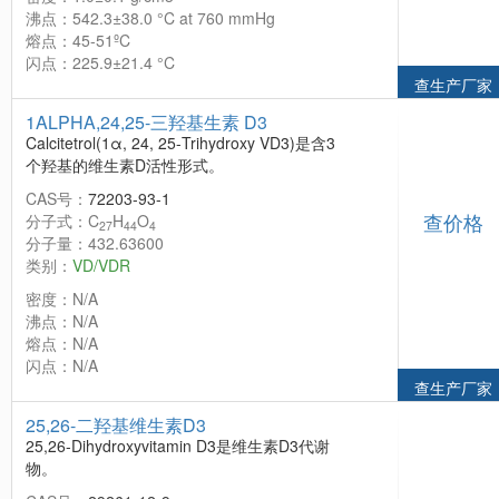
沸点：542.3±38.0 °C at 760 mmHg
熔点：45-51ºC
闪点：225.9±21.4 °C
查生产厂家
1ALPHA,24,25-三羟基生素 D3
Calcitetrol(1α, 24, 25-Trihydroxy VD3)是含3
个羟基的维生素D活性形式。
CAS号：
72203-93-1
查价格
分子式：C
H
O
27
44
4
分子量：432.63600
类别：
VD/VDR
密度：N/A
沸点：N/A
熔点：N/A
闪点：N/A
查生产厂家
25,26-二羟基维生素D3
25,26-Dihydroxyvitamin D3是维生素D3代谢
物。