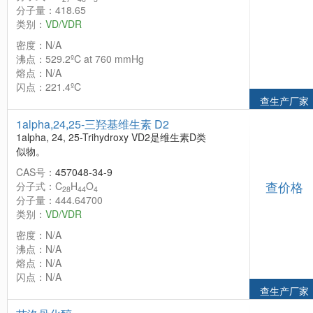
分子量：418.65
类别：
VD/VDR
密度：N/A
沸点：529.2ºC at 760 mmHg
熔点：N/A
闪点：221.4ºC
查生产厂家
1alpha,24,25-三羟基维生素 D2
1alpha, 24, 25-Trihydroxy VD2是维生素D类
似物。
CAS号：
457048-34-9
查价格
分子式：C
H
O
28
44
4
分子量：444.64700
类别：
VD/VDR
密度：N/A
沸点：N/A
熔点：N/A
闪点：N/A
查生产厂家