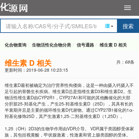
搜索
化合物查询
生物活性化合物分类
信号通路
维生素 D 相关
维生素 D 相关
共：
68
条
更新时间：2019-06-28 10:23:15
维生素D最初被确定为治疗营养性佝偻病，这是一种由摄入钙摄入不
足引起的骨骼生长疾病。维生素D总是指维生素D3和维生素D2。生
物活性维生素D由CYP2R1，CYP27A1和可能的其他酶催化的大部
分肝脏25-羟基化产生，产生25-羟基维生素D（25D），其具有长的
半衰期并且是主要的循环维生素D代谢物。通过CYP27B1催化的1α-
羟基化修饰25D，其产生激素1,25-二羟基维生素D（1,25D）。
1,25（OH）2D3的生物学作用由VDR介导。 VDR属于类固醇受体家
族，其包括视黄酸，甲状腺激素，性激素和肾上腺类固醇的受体。