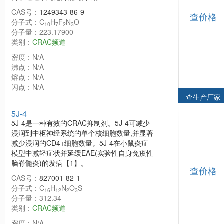
CAS号：
1249343-86-9
查价格
分子式：C
H
F
N
O
10
7
2
3
分子量：223.17900
类别：
CRAC频道
密度：N/A
沸点：N/A
熔点：N/A
闪点：N/A
查生产厂家
5J-4
5J-4是一种有效的CRAC抑制剂。5J-4可减少
浸润到中枢神经系统的单个核细胞数量,并显著
减少浸润的CD4+细胞数量。5J-4在小鼠炎症
模型中减轻症状并延缓EAE(实验性自身免疫性
脑脊髓炎)的发病【1】。
查价格
CAS号：
827001-82-1
分子式：C
H
N
O
S
16
12
2
3
分子量：312.34
类别：
CRAC频道
密度：N/A