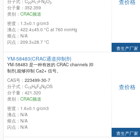
查价格
分子式：C
H
FN
O
20
17
2
3
分子量：352.359
类别：
CRAC频道
密度：1.3±0.1 g/cm3
沸点：422.4±45.0 °C at 760 mmHg
熔点：N/A
闪点：209.3±28.7 °C
查生产厂家
YM-58483(CRAC通道抑制剂
YM-58483 是一种有效的 CRAC channels 抑
制剂,能够抑制 Ca2+ 信号。
CAS号：
223499-30-7
查价格
分子式：C
H
F
N
OS
15
9
6
5
分子量：421.320
类别：
CRAC频道
密度：1.6±0.1 g/cm3
沸点：N/A
熔点：N/A
闪点：N/A
查生产厂家