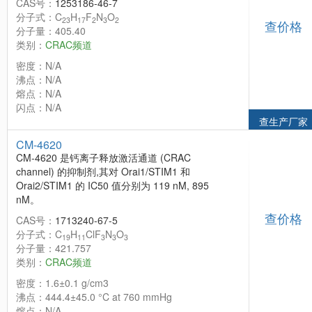
CAS号：
1253186-46-7
分子式：C
H
F
N
O
23
17
2
3
2
查价格
分子量：405.40
类别：
CRAC频道
密度：N/A
沸点：N/A
熔点：N/A
闪点：N/A
查生产厂家
CM-4620
CM-4620 是钙离子释放激活通道 (CRAC
channel) 的抑制剂,其对 Orai1/STIM1 和
Orai2/STIM1 的 IC50 值分别为 119 nM, 895
nM。
查价格
CAS号：
1713240-67-5
分子式：C
H
ClF
N
O
19
11
3
3
3
分子量：421.757
类别：
CRAC频道
密度：1.6±0.1 g/cm3
沸点：444.4±45.0 °C at 760 mmHg
熔点：N/A