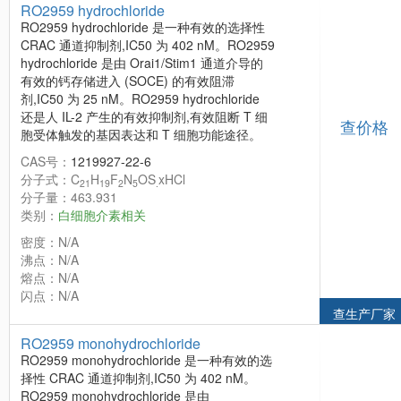
RO2959 hydrochloride
RO2959 hydrochloride 是一种有效的选择性
CRAC 通道抑制剂,IC50 为 402 nM。RO2959
hydrochloride 是由 Orai1/Stim1 通道介导的
有效的钙存储进入 (SOCE) 的有效阻滞
剂,IC50 为 25 nM。RO2959 hydrochloride
还是人 IL-2 产生的有效抑制剂,有效阻断 T 细
查价格
胞受体触发的基因表达和 T 细胞功能途径。
CAS号：
1219927-22-6
分子式：C
H
F
N
OS
xHCl
21
19
2
5
.
分子量：463.931
类别：
白细胞介素相关
密度：N/A
沸点：N/A
熔点：N/A
闪点：N/A
查生产厂家
RO2959 monohydrochloride
RO2959 monohydrochloride 是一种有效的选
择性 CRAC 通道抑制剂,IC50 为 402 nM。
RO2959 monohydrochloride 是由