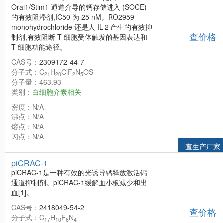
Orai1/Stim1 通道介导的钙存储进入 (SOCE)
的有效阻滞剂,IC50 为 25 nM。RO2959
monohydrochloride 还是人 IL-2 产生的有效抑
查价格
制剂,有效阻断 T 细胞受体触发的基因表达和
T 细胞功能途径。
CAS号：
2309172-44-7
分子式：C
H
ClF
N
OS
21
20
2
5
分子量：463.93
类别：
白细胞介素相关
密度：N/A
沸点：N/A
熔点：N/A
闪点：N/A
查生产厂家
piCRAC-1
piCRAC-1是一种有效的光诱导钙释放激活钙
通道抑制剂。piCRAC-1缓解血小板减少和出
血[1]。
CAS号：
2418049-54-2
查价格
分子式：C
H
F
N
17
10
6
4