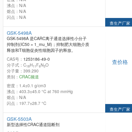
沸点：N/A
熔点：N/A
闪点：N/A
查生产厂家
GSK-5498A
GSK-5498A 是CARC离子通道选择性小分子
抑制剂(IC50 = 1_mu_M)；抑制肥大细胞介质
释放和T细胞促炎性细胞因子的释放。
CAS号：
1253186-49-0
查价格
分子式：C
H
F
N
O
18
11
6
3
分子量：399.290
类别：
CRAC频道
密度：1.4±0.1 g/cm3
沸点：403.3±45.0 °C at 760 mmHg
熔点：N/A
闪点：197.7±28.7 °C
查生产厂家
GSK-5503A
新型选择性CRAC通道阻断剂