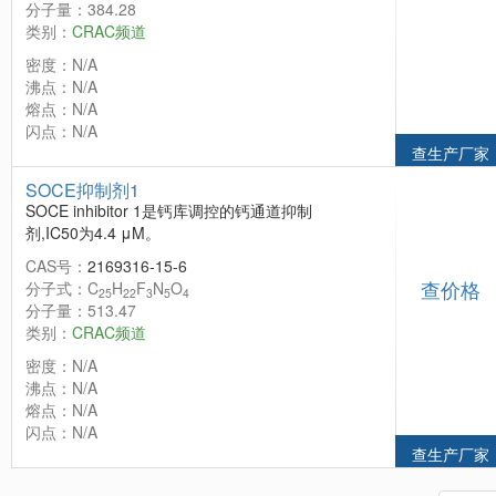
分子量：384.28
类别：
CRAC频道
密度：N/A
沸点：N/A
熔点：N/A
闪点：N/A
查生产厂家
SOCE抑制剂1
SOCE inhibitor 1是钙库调控的钙通道抑制
剂,IC50为4.4 μM。
CAS号：
2169316-15-6
查价格
分子式：C
H
F
N
O
25
22
3
5
4
分子量：513.47
类别：
CRAC频道
密度：N/A
沸点：N/A
熔点：N/A
闪点：N/A
查生产厂家