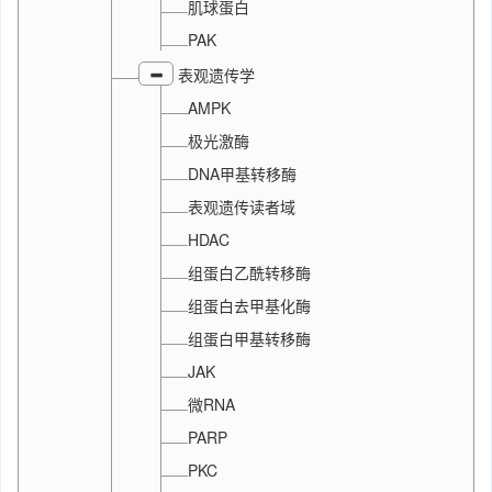
肌球蛋白
PAK
表观遗传学
AMPK
极光激酶
DNA甲基转移酶
表观遗传读者域
HDAC
组蛋白乙酰转移酶
组蛋白去甲基化酶
组蛋白甲基转移酶
JAK
微RNA
PARP
PKC