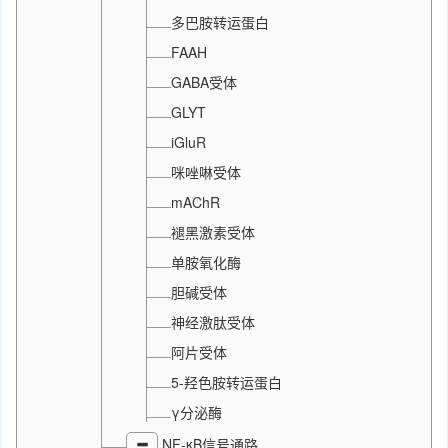
多巴胺转运蛋白
FAAH
GABA受体
GLYT
iGluR
咪唑啉受体
mAChR
褪黑激素受体
单胺氧化酶
胆碱受体
神经激肽受体
阿片受体
5-羟色胺转运蛋白
γ分泌酶
NF-κB信号通路