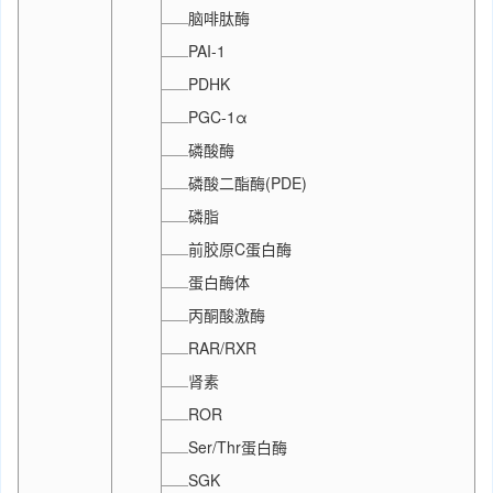
脑啡肽酶
PAI-1
PDHK
PGC-1α
磷酸酶
磷酸二酯酶(PDE)
磷脂
前胶原C蛋白酶
蛋白酶体
丙酮酸激酶
RAR/RXR
肾素
ROR
Ser/Thr蛋白酶
SGK