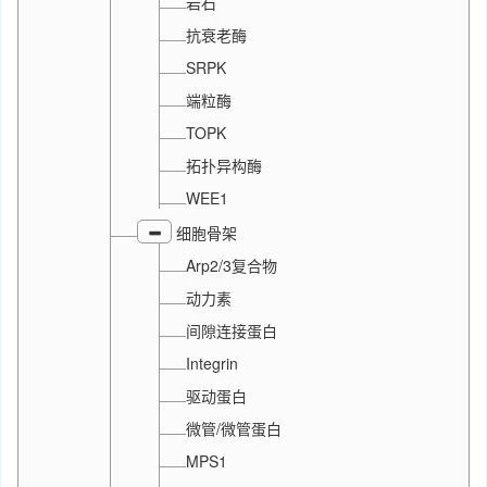
岩石
抗衰老酶
SRPK
端粒酶
TOPK
拓扑异构酶
WEE1
细胞骨架
Arp2/3复合物
动力素
间隙连接蛋白
Integrin
驱动蛋白
微管/微管蛋白
MPS1