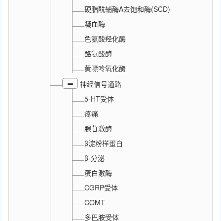
硬脂酰辅酶A去饱和酶(SCD)
凝血酶
色氨酸羟化酶
酪氨酸酶
黄嘌呤氧化酶
神经信号通路
5-HT受体
疼痛
腺苷激酶
β淀粉样蛋白
β-分泌
蛋白激酶
CGRP受体
COMT
多巴胺受体