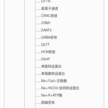
CFTR
氯离子通道
CRAC频道
CRM1
EAAT2
GABA受体
GLYT
HCN频道
iGluR
单胺转运蛋白
单羧酸转运蛋白
Na+/Ca2+交换器
Na+/HCO3-协同转运蛋白
Na+/K+ATP酶
胆碱受体