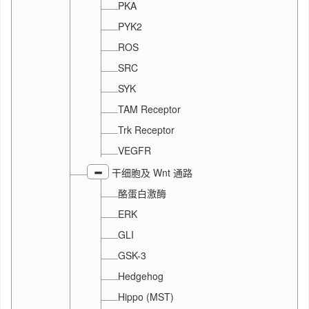
PKA
PYK2
ROS
SRC
SYK
TAM Receptor
Trk Receptor
VEGFR
干细胞及 Wnt 通路
酪蛋白激酶
ERK
GLI
GSK-3
Hedgehog
Hippo (MST)