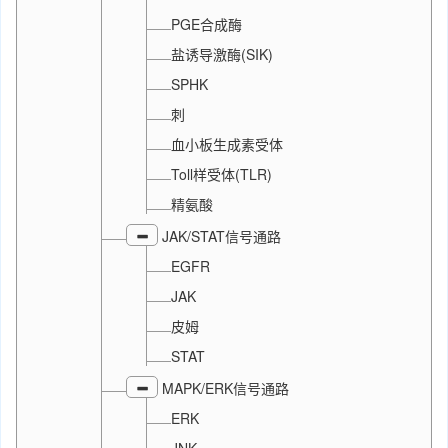
PGE合成酶
盐诱导激酶(SIK)
SPHK
刺
血小板生成素受体
Toll样受体(TLR)
精氨酸
JAK/STAT信号通路
EGFR
JAK
皮姆
STAT
MAPK/ERK信号通路
ERK