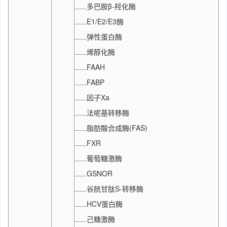
多巴胺β-羟化酶
E1/E2/E3酶
弹性蛋白酶
烯醇化酶
FAAH
FABP
因子Xa
法呢基转移酶
脂肪酸合成酶(FAS)
FXR
葡萄糖激酶
GSNOR
谷胱甘肽S-转移酶
HCV蛋白酶
己糖激酶