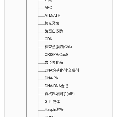
APC
ATM/ATR
极光激酶
酪蛋白激酶
CDK
检查点激酶(Chk)
CRISPR/Cas9
去泛素化酶
DNA烷基化剂/交联剂
DNA-PK
DNA/RNA合成
真核起始因子(eIF)
G-四链体
Haspin激酶