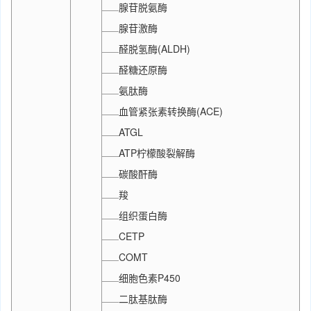
腺苷脱氨酶
腺苷激酶
醛脱氢酶(ALDH)
醛糖还原酶
氨肽酶
血管紧张素转换酶(ACE)
ATGL
ATP柠檬酸裂解酶
碳酸酐酶
羧
组织蛋白酶
CETP
COMT
细胞色素P450
二肽基肽酶