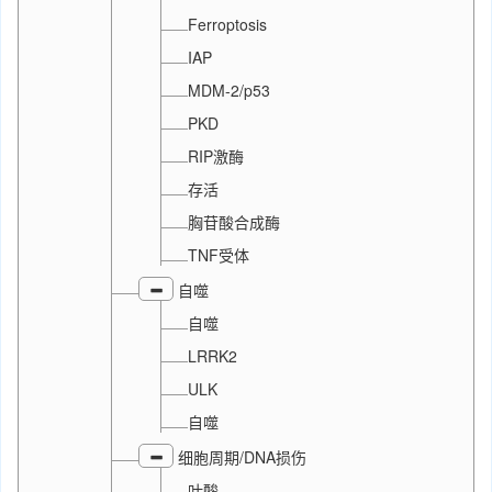
Ferroptosis
IAP
MDM-2/p53
PKD
RIP激酶
存活
胸苷酸合成酶
TNF受体
自噬
自噬
LRRK2
ULK
自噬
细胞周期/DNA损伤
叶酸