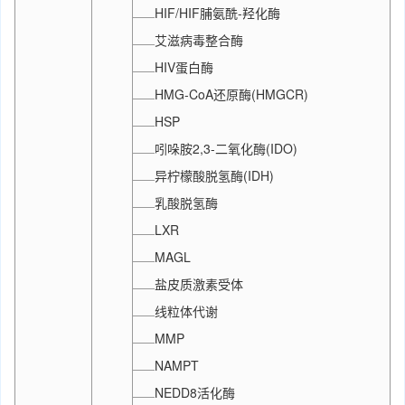
HIF/HIF脯氨酰-羟化酶
艾滋病毒整合酶
HIV蛋白酶
HMG-CoA还原酶(HMGCR)
HSP
吲哚胺2,3-二氧化酶(IDO)
异柠檬酸脱氢酶(IDH)
乳酸脱氢酶
LXR
MAGL
盐皮质激素受体
线粒体代谢
MMP
NAMPT
NEDD8活化酶