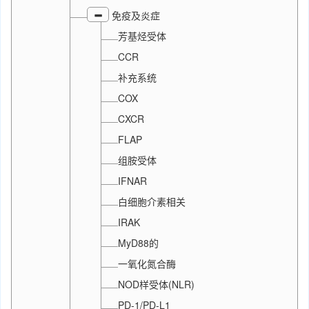
免疫及炎症
芳基烃受体
CCR
补充系统
COX
CXCR
FLAP
组胺受体
IFNAR
白细胞介素相关
IRAK
MyD88的
一氧化氮合酶
NOD样受体(NLR)
PD-1/PD-L1