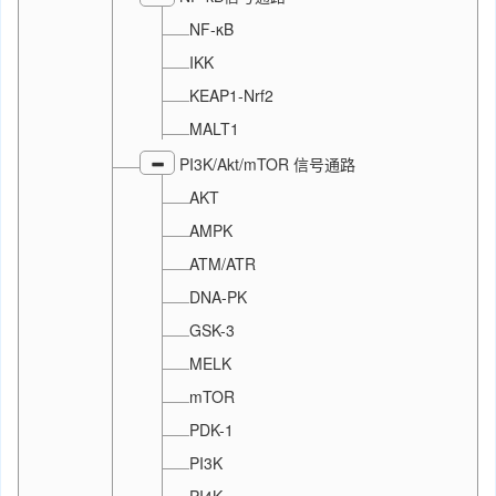
NF-κB
IKK
KEAP1-Nrf2
MALT1
PI3K/Akt/mTOR 信号通路
AKT
AMPK
ATM/ATR
DNA-PK
GSK-3
MELK
mTOR
PDK-1
PI3K