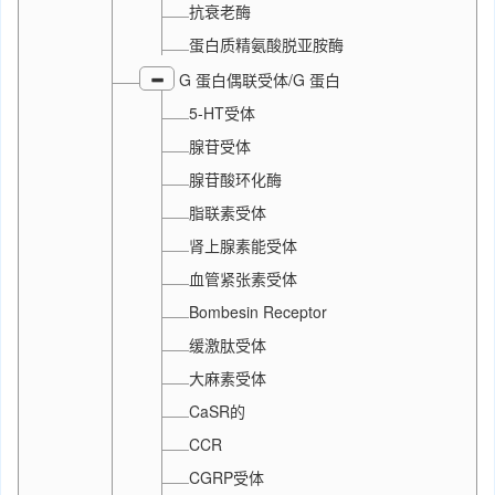
抗衰老酶
蛋白质精氨酸脱亚胺酶
G 蛋白偶联受体/G 蛋白
5-HT受体
腺苷受体
腺苷酸环化酶
脂联素受体
肾上腺素能受体
血管紧张素受体
Bombesin Receptor
缓激肽受体
大麻素受体
CaSR的
CCR
CGRP受体