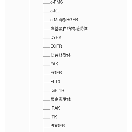
c-FMS
c-Kit
c-Met的/HGFR
盘基蛋白结构域受体
DYRK
EGFR
艾弗林受体
FAK
FGFR
FLT3
IGF-1R
胰岛素受体
IRAK
ITK
PDGFR