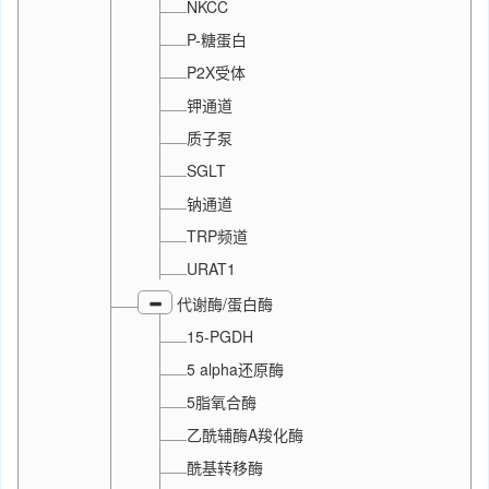
NKCC
P-糖蛋白
P2X受体
钾通道
质子泵
SGLT
钠通道
TRP频道
URAT1
代谢酶/蛋白酶
15-PGDH
5 alpha还原酶
5脂氧合酶
乙酰辅酶A羧化酶
酰基转移酶