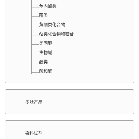
苯丙酸类
醌类
黄酮类化合物
萜类化合物和糖苷
类固醇
生物碱
酚类
酸和醛
多肽产品
染料试剂