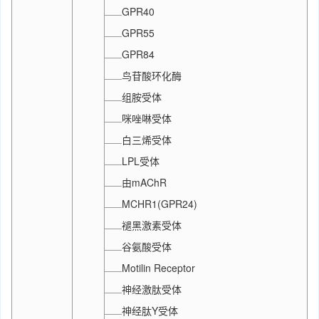
GPR40
GPR55
GPR84
鸟苷酸环化酶
组胺受体
咪唑啉受体
白三烯受体
LPL受体
由mAChR
MCHR1(GPR24)
褪黑激素受体
谷氨酸受体
Motilin Receptor
神经激肽受体
神经肽Y受体