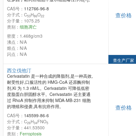
CAS号：
112766-96-8
查价格
分子式：C
H
O
53
86
22
分子量：1075.25
类别：
细胞凋亡
密度：1.468g/cm3
沸点：N/A
熔点：N/A
闪点：N/A
查生产厂家
西立伐他汀
Cerivastatin 是一种合成的降脂剂,是一种高效,
耐受性好,口服活性的 HMG-CoA 还原酶抑制
剂,Ki 为 1.3 nM/L。Cerivastatin 可降低低密
度脂蛋白胆固醇水平。Cerivastatin 还主要通
过 RhoA 抑制作用来抑制 MDA-MB-231 细胞
的增殖和侵袭,具有抗癌作用。
查价格
CAS号：
145599-86-6
分子式：C
H
FNO
26
34
5
分子量：441.53500
类别：
Ferroptosis