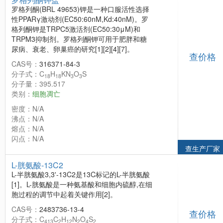
罗格列酮(BRL 49653)钾是一种口服活性选择
性PPARγ激动剂(EC50:60nM,Kd:40nM)。罗
格列酮钾是TRPC5激活剂(EC50:30μM)和
TRPM3抑制剂。罗格列酮钾可用于肥胖和糖
尿病、衰老、卵巢癌的研究[1][2][4][7]。
查价格
CAS号：
316371-84-3
分子式：C
H
KN
O
S
18
18
3
3
分子量：395.517
类别：
细胞凋亡
密度：N/A
沸点：N/A
熔点：N/A
闪点：N/A
查生产厂家
L-胱氨酸-13C2
L-半胱氨酸3,3'-13C2是13C标记的L-半胱氨酸
[1]。L-胱氨酸是一种氨基酸和细胞内硫醇,在细
胞过程的调节中起着关键作用[2]。
CAS号：
2483736-13-4
查价格
分子式：C
C
H
N
O
S
413
2
12
2
4
2