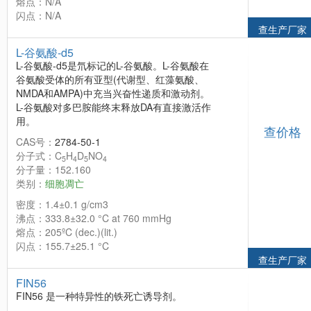
熔点：N/A
闪点：N/A
查生产厂家
L-谷氨酸-d5
L-谷氨酸-d5是氘标记的L-谷氨酸。L-谷氨酸在
谷氨酸受体的所有亚型(代谢型、红藻氨酸、
NMDA和AMPA)中充当兴奋性递质和激动剂。
L-谷氨酸对多巴胺能终末释放DA有直接激活作
用。
查价格
CAS号：
2784-50-1
分子式：C
H
D
NO
5
4
5
4
分子量：152.160
类别：
细胞凋亡
密度：1.4±0.1 g/cm3
沸点：333.8±32.0 °C at 760 mmHg
熔点：205ºC (dec.)(lit.)
闪点：155.7±25.1 °C
查生产厂家
FIN56
FIN56 是一种特异性的铁死亡诱导剂。