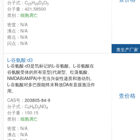
分子式：C
H
D
O
25
35
3
5
分子量：421.58500
类别：
细胞凋亡
密度：N/A
沸点：N/A
熔点：N/A
闪点：N/A
查生产厂家
L-谷氨酸 d3
L-谷氨酸-d3是氘标记的L-谷氨酸。L-谷氨酸在
谷氨酸受体的所有亚型(代谢型、红藻氨酸、
NMDA和AMPA)中充当兴奋性递质和激动剂。
L-谷氨酸对多巴胺能终末释放DA有直接激活作
用。
查价格
CAS号：
203805-84-9
分子式：C
H
D
NO
5
6
3
4
分子量：150.15
类别：
细胞凋亡
密度：N/A
沸点：N/A