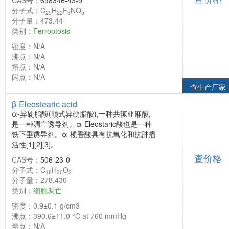
CAS号：
698346-43-9
分子式：C
H
F
NO
25
22
3
5
分子量：473.44
类别：
Ferroptosis
密度：N/A
沸点：N/A
熔点：N/A
闪点：N/A
查生产厂家
β-Eleostearic acid
α-异硬脂酸(顺式异硬脂酸),一种共轭亚麻酸,
是一种凋亡诱导剂。α-Eleostaric酸也是一种
铁下垂诱导剂。α-榄香酸具有抗氧化和抗肿瘤
活性[1][2][3]。
查价格
CAS号：
506-23-0
分子式：C
H
O
18
30
2
分子量：278.430
类别：
细胞凋亡
密度：0.9±0.1 g/cm3
沸点：390.6±11.0 °C at 760 mmHg
熔点：N/A