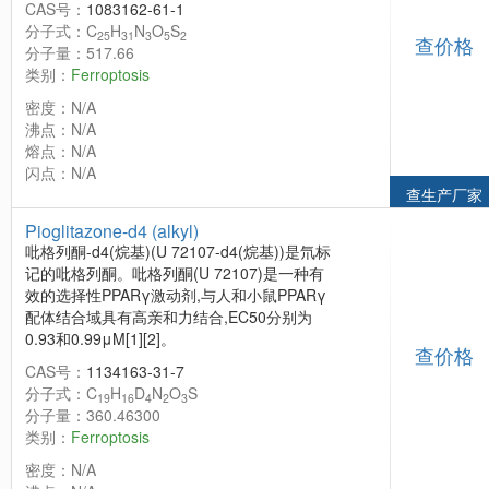
CAS号：
1083162-61-1
分子式：C
H
N
O
S
25
31
3
5
2
查价格
分子量：517.66
类别：
Ferroptosis
密度：N/A
沸点：N/A
熔点：N/A
闪点：N/A
查生产厂家
Pioglitazone-d4 (alkyl)
吡格列酮-d4(烷基)(U 72107-d4(烷基))是氘标
记的吡格列酮。吡格列酮(U 72107)是一种有
效的选择性PPARγ激动剂,与人和小鼠PPARγ
配体结合域具有高亲和力结合,EC50分别为
0.93和0.99μM[1][2]。
查价格
CAS号：
1134163-31-7
分子式：C
H
D
N
O
S
19
16
4
2
3
分子量：360.46300
类别：
Ferroptosis
密度：N/A