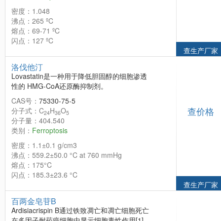
密度：1.048
沸点：265 ºC
熔点：69-71 ºC
闪点：127 ºC
查生产厂家
洛伐他汀
Lovastatin是一种用于降低胆固醇的细胞渗透
性的 HMG-CoA还原酶抑制剂。
CAS号：
75330-75-5
查价格
分子式：C
H
O
24
36
5
分子量：404.540
类别：
Ferroptosis
密度：1.1±0.1 g/cm3
沸点：559.2±50.0 °C at 760 mmHg
熔点：175°C
闪点：185.3±23.6 °C
查生产厂家
百两金皂苷B
Ardisiacrispin B通过铁致凋亡和凋亡细胞死亡
在多因子耐药癌细胞中显示细胞毒性作用[1]。