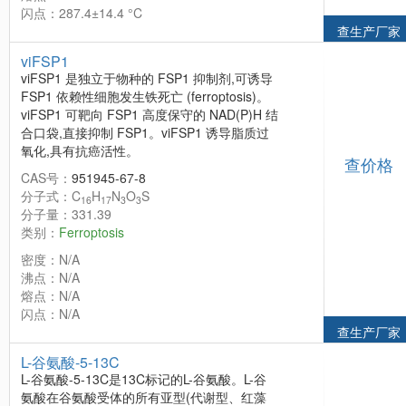
闪点：287.4±14.4 °C
查生产厂家
viFSP1
viFSP1 是独立于物种的 FSP1 抑制剂,可诱导
FSP1 依赖性细胞发生铁死亡 (ferroptosis)。
viFSP1 可靶向 FSP1 高度保守的 NAD(P)H 结
合口袋,直接抑制 FSP1。viFSP1 诱导脂质过
氧化,具有抗癌活性。
查价格
CAS号：
951945-67-8
分子式：C
H
N
O
S
16
17
3
3
分子量：331.39
类别：
Ferroptosis
密度：N/A
沸点：N/A
熔点：N/A
闪点：N/A
查生产厂家
L-谷氨酸-5-13C
L-谷氨酸-5-13C是13C标记的L-谷氨酸。L-谷
氨酸在谷氨酸受体的所有亚型(代谢型、红藻