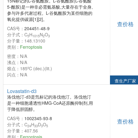
15N标记的L-谷氨酰胺。L-谷氨酰胺(L-谷氨酸
5-酰胺)是一种非必需氨基酸,大量存在于全身,
参与许多代谢过程。L-谷氨酰胺为某些细胞的
氧化提供碳源[1][2]。
查价格
CAS号：
204451-48-9
分子式：C
H
N
O
5
1015
2
3
分子量：148.13100
类别：
Ferroptosis
密度：N/A
沸点：N/A
熔点：185ºC (dec.)(lit.)
闪点：N/A
查生产厂家
Lovastatin-d3
洛伐他汀-d3是氘标记的洛伐他汀。洛伐他汀
是一种细胞通透性HMG-CoA还原酶抑制剂,用
于降低胆固醇。
CAS号：
1002345-93-8
查价格
分子式：C
H
D
O
24
33
3
5
分子量：407.56
类别：
Ferroptosis