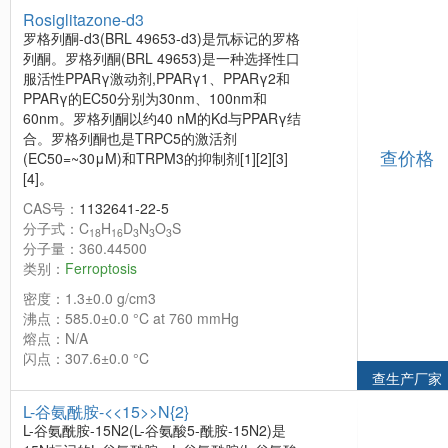
Rosiglitazone-d3
罗格列酮-d3(BRL 49653-d3)是氘标记的罗格
列酮。罗格列酮(BRL 49653)是一种选择性口
服活性PPARγ激动剂,PPARγ1、PPARγ2和
PPARγ的EC50分别为30nm、100nm和
60nm。罗格列酮以约40 nM的Kd与PPARγ结
合。罗格列酮也是TRPC5的激活剂
查价格
(EC50=~30μM)和TRPM3的抑制剂[1][2][3]
[4]。
CAS号：
1132641-22-5
分子式：C
H
D
N
O
S
18
16
3
3
3
分子量：360.44500
类别：
Ferroptosis
密度：1.3±0.0 g/cm3
沸点：585.0±0.0 °C at 760 mmHg
熔点：N/A
闪点：307.6±0.0 °C
查生产厂家
L-谷氨酰胺-<<15>>N{2}
L-谷氨酰胺-15N2(L-谷氨酸5-酰胺-15N2)是