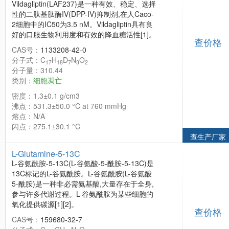
Vildagliptin(LAF237)是一种有效、稳定、选择
性的二肽基肽酶IV(DPP-IV)抑制剂,在人Caco-
2细胞中的IC50为3.5 nM。Vildagliptin具有良
好的口服生物利用度和有效的降血糖活性[1]。
查价格
CAS号：
1133208-42-0
分子式：C
H
D
N
O
17
18
7
3
2
分子量：310.44
类别：
细胞凋亡
密度：1.3±0.1 g/cm3
沸点：531.3±50.0 °C at 760 mmHg
熔点：N/A
闪点：275.1±30.1 °C
查生产厂家
L-Glutamine-5-13C
L-谷氨酰胺-5-13C(L-谷氨酸-5-酰胺-5-13C)是
13C标记的L-谷氨酰胺。L-谷氨酰胺(L-谷氨酸
5-酰胺)是一种非必需氨基酸,大量存在于全身,
参与许多代谢过程。L-谷氨酰胺为某些细胞的
氧化提供碳源[1][2]。
查价格
CAS号：
159680-32-7