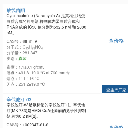
放线菌酮
Cycloheximide (Naramycin A) 是真核生物蛋
白质合成的抑制剂,抑制体内蛋白质合成和
RNA合成的 IC50 值分别为532.5 nM 和 2880
nM。
查价格
CAS号：
66-81-9
分子式：C
H
NO
15
23
4
分子量：281.347
类别：
真菌
密度：1.1±0.1 g/cm3
沸点：491.8±10.0 °C at 760 mmHg
熔点：111-116 °C
闪点：251.2±19.0 °C
查生产厂家
辛伐他汀-d3
辛伐他汀-d3是氘标记的辛伐他汀[1]。辛伐他
汀(MK 733)是HMG-CoA还原酶的竞争性抑制
剂,Ki为0.2 nM[2]。
CAS号：
1002347-61-6
查价格