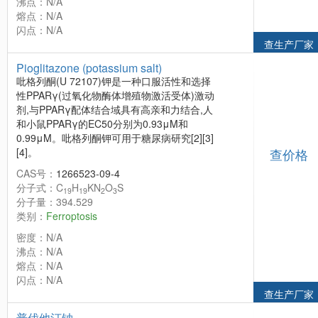
沸点：N/A
熔点：N/A
闪点：N/A
查生产厂家
Pioglitazone (potassium salt)
吡格列酮(U 72107)钾是一种口服活性和选择
性PPARγ(过氧化物酶体增殖物激活受体)激动
剂,与PPARγ配体结合域具有高亲和力结合,人
和小鼠PPARγ的EC50分别为0.93μM和
0.99μM。吡格列酮钾可用于糖尿病研究[2][3]
[4]。
查价格
CAS号：
1266523-09-4
分子式：C
H
KN
O
S
19
19
2
3
分子量：394.529
类别：
Ferroptosis
密度：N/A
沸点：N/A
熔点：N/A
闪点：N/A
查生产厂家
普伐他汀钠