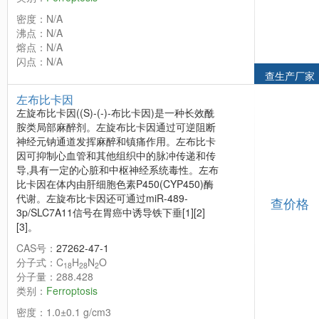
密度：N/A
沸点：N/A
熔点：N/A
闪点：N/A
查生产厂家
左布比卡因
左旋布比卡因((S)-(-)-布比卡因)是一种长效酰
胺类局部麻醉剂。左旋布比卡因通过可逆阻断
神经元钠通道发挥麻醉和镇痛作用。左布比卡
因可抑制心血管和其他组织中的脉冲传递和传
导,具有一定的心脏和中枢神经系统毒性。左布
比卡因在体内由肝细胞色素P450(CYP450)酶
代谢。左旋布比卡因还可通过miR-489-
查价格
3p/SLC7A11信号在胃癌中诱导铁下垂[1][2]
[3]。
CAS号：
27262-47-1
分子式：C
H
N
O
18
28
2
分子量：288.428
类别：
Ferroptosis
密度：1.0±0.1 g/cm3