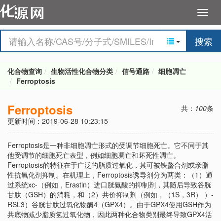
搜索
化合物查询
生物活性化合物分类
信号通路
细胞凋亡
Ferroptosis
Ferroptosis
共：
100
条
更新时间：2019-06-28 10:23:15
Ferroptosis是一种非细胞凋亡形式的受调节细胞死亡。它不同于其
他受调节的细胞死亡表型，例如细胞凋亡和坏死性凋亡。
Ferroptosis的特征在于广泛的脂质过氧化，其可被铁螯合剂或亲脂
性抗氧化剂抑制。在机理上，Ferroptosis诱导剂分为两类：（1）通
过系统xc-（例如，Erastin）进口胱氨酸的抑制剂，其随后导致谷胱
甘肽（GSH）的消耗，和（2）共价抑制剂（例如，（1S，3R） ）-
RSL3）谷胱甘肽过氧化物酶4（GPX4）。由于GPX4使用GSH作为
共底物减少脂质氢过氧化物，因此两种化合物类别最终导致GPX4活