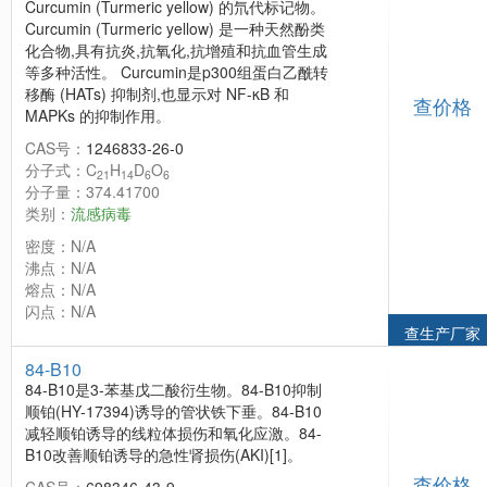
Curcumin (Turmeric yellow) 的氘代标记物。
Curcumin (Turmeric yellow) 是一种天然酚类
化合物,具有抗炎,抗氧化,抗增殖和抗血管生成
等多种活性。 Curcumin是p300组蛋白乙酰转
移酶 (HATs) 抑制剂,也显示对 NF-κB 和
查价格
MAPKs 的抑制作用。
CAS号：
1246833-26-0
分子式：C
H
D
O
21
14
6
6
分子量：374.41700
类别：
流感病毒
密度：N/A
沸点：N/A
熔点：N/A
闪点：N/A
查生产厂家
84-B10
84-B10是3-苯基戊二酸衍生物。84-B10抑制
顺铂(HY-17394)诱导的管状铁下垂。84-B10
减轻顺铂诱导的线粒体损伤和氧化应激。84-
B10改善顺铂诱导的急性肾损伤(AKI)[1]。
查价格