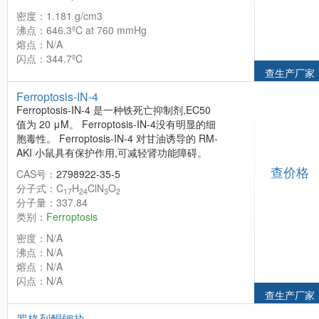
密度：1.181 g/cm3
沸点：646.3ºC at 760 mmHg
熔点：N/A
闪点：344.7ºC
查生产厂家
Ferroptosis-IN-4
Ferroptosis-IN-4 是一种铁死亡抑制剂,EC50
值为 20 μM。 Ferroptosis-IN-4没有明显的细
胞毒性。 Ferroptosis-IN-4 对甘油诱导的 RM-
AKI 小鼠具有保护作用,可减轻肾功能障碍。
查价格
CAS号：
2798922-35-5
分子式：C
H
ClN
O
17
24
3
2
分子量：337.84
类别：
Ferroptosis
密度：N/A
沸点：N/A
熔点：N/A
闪点：N/A
查生产厂家
罗格列酮钾盐