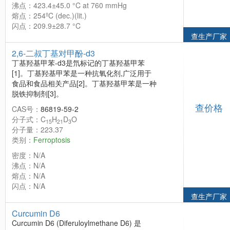
沸点：423.4±45.0 °C at 760 mmHg
熔点：254ºC (dec.)(lit.)
闪点：209.9±28.7 °C
查生产厂家
2,6-二叔丁基对甲酚-d3
丁基羟基甲苯-d3是氘标记的丁基羟基甲苯
[1]。丁基羟基甲苯是一种抗氧化剂,广泛用于
食品和食品相关产品[2]。丁基羟基甲苯是一种
脱铁抑制剂[3]。
查价格
CAS号：
86819-59-2
分子式：C
H
D
O
15
21
3
分子量：223.37
类别：
Ferroptosis
密度：N/A
沸点：N/A
熔点：N/A
闪点：N/A
查生产厂家
Curcumin D6
Curcumin D6 (Diferuloylmethane D6) 是