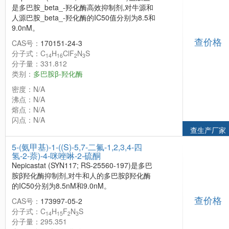
是多巴胺_beta_-羟化酶高效抑制剂,对牛源和
人源巴胺_beta_-羟化酶的IC50值分别为8.5和
9.0nM。
查价格
CAS号：
170151-24-3
分子式：C
H
ClF
N
S
14
16
2
3
分子量：331.812
类别：
多巴胺β-羟化酶
密度：N/A
沸点：N/A
熔点：N/A
闪点：N/A
查生产厂家
5-(氨甲基)-1-((S)-5,7-二氟-1,2,3,4-四
氢-2-萘)-4-咪唑啉-2-硫酮
Nepicastat (SYN117; RS-25560-197)是多巴
胺β羟化酶抑制剂,对牛和人的多巴胺β羟化酶
的IC50分别为8.5nM和9.0nM。
查价格
CAS号：
173997-05-2
分子式：C
H
F
N
S
14
15
2
3
分子量：295.351