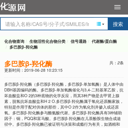
搜索
化合物查询
生物活性化合物分类
信号通路
代谢酶/蛋白酶
多巴胺β-羟化酶
多巴胺β-羟化酶
共：
2
条
更新时间：2019-06-28 10:23:15
多巴胺β-羟化酶（多巴胺β-羟化酶，多巴胺β-单加氧酶）是人体中由
DBH基因编码的酶。多巴胺β-单加氧酶催化与3,4-二羟基苯乙胺，抗
坏血酸盐和O 2的3种底物的化学反应，而其3种产物是去甲肾上腺
素，脱氢抗坏血酸盐和H 2 O.多巴胺β-羟化酶属于氧化还原酶家族，
特别是作用于配对供体的那些，其中O 2作为氧化剂并掺入或还原
氧。多巴胺β-羟化酶参与酪氨酸代谢。多巴胺β-羟化酶具有3种辅助
因子：铜，PQQ和富马酸。多巴胺β-羟化酶在儿茶酚胺生物合成途
径中。多巴胺β-羟化酶已被证明与决策和成瘾行为有关，如酒精和