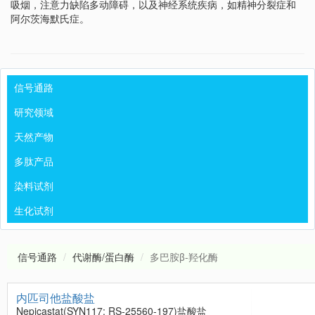
吸烟，注意力缺陷多动障碍，以及神经系统疾病，如精神分裂症和
阿尔茨海默氏症。
信号通路
研究领域
天然产物
多肽产品
染料试剂
生化试剂
信号通路
代谢酶/蛋白酶
多巴胺β-羟化酶
内匹司他盐酸盐
Nepicastat(SYN117; RS-25560-197)盐酸盐