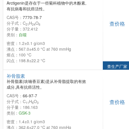
Arctigenin是存在于一些菊科植物中的木酚素,
有抗病毒和抗癌活性。
CAS号：
7770-78-7
查价格
分子式：C
H
O
21
24
6
分子量：372.412
类别：
自噬
密度：1.2±0.1 g/cm3
沸点：567.0±45.0 °C at 760 mmHg
熔点：100 °C
闪点：198.8±22.2 °C
查生产厂家
补骨脂素
补骨脂素(呋喃香豆素)是从补骨脂提取的有效
成分,具有抗癌活性。
CAS号：
66-97-7
查价格
分子式：C
H
O
11
6
3
分子量：186.163
类别：
GSK-3
密度：1.4±0.1 g/cm3
沸点：362.6±27.0 °C at 760 mmHg