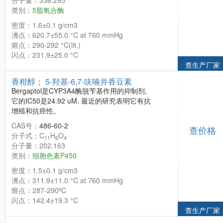
分子量：336.295
类别：
5脂氧合酶
密度：1.6±0.1 g/cm3
沸点：620.7±55.0 °C at 760 mmHg
熔点：290-292 °C(lit.)
闪点：231.9±25.0 °C
查生产厂家
香柑醇； 5-羟基-6,7-呋喃并香豆素
Bergaptol是CYP3A4酶脱苄基作用的抑制剂,
它的IC50是24.92 uM. 最近的研究表明它有抗
增殖和抗癌性。
CAS号：
486-60-2
查价格
分子式：C
H
O
11
6
4
分子量：202.163
类别：
细胞色素P450
密度：1.5±0.1 g/cm3
沸点：311.9±11.0 °C at 760 mmHg
熔点：287-290ºC
闪点：142.4±19.3 °C
查生产厂家