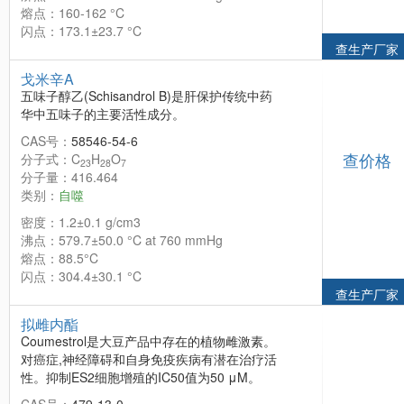
熔点：160-162 °C
闪点：173.1±23.7 °C
查生产厂家
戈米辛A
五味子醇乙(Schisandrol B)是肝保护传统中药
华中五味子的主要活性成分。
CAS号：
58546-54-6
查价格
分子式：C
H
O
23
28
7
分子量：416.464
类别：
自噬
密度：1.2±0.1 g/cm3
沸点：579.7±50.0 °C at 760 mmHg
熔点：88.5°C
闪点：304.4±30.1 °C
查生产厂家
拟雌内酯
Coumestrol是大豆产品中存在的植物雌激素。
对癌症,神经障碍和自身免疫疾病有潜在治疗活
性。抑制ES2细胞增殖的IC50值为50 μM。