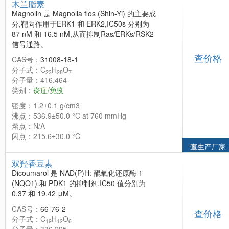
木兰脂素
Magnolin 是 Magnolia flos (Shin-Yi) 的主要成
分,靶向作用于ERK1 和 ERK2,IC50s 分别为
87 nM 和 16.5 nM,从而抑制Ras/ERKs/RSK2
信号通路。
查价格
CAS号：
31008-18-1
分子式：C
H
O
23
28
7
分子量：416.464
类别：
炎症/免疫
密度：1.2±0.1 g/cm3
沸点：536.9±50.0 °C at 760 mmHg
熔点：N/A
闪点：215.6±30.0 °C
查生产厂家
双羟香豆素
Dicoumarol 是 NAD(P)H: 醌氧化还原酶 1
(NQO1) 和 PDK1 的抑制剂,IC50 值分别为
0.37 和 19.42 μM。
CAS号：
66-76-2
查价格
分子式：C
H
O
19
12
6