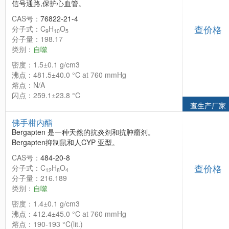
信号通路,保护心血管。
CAS号：
76822-21-4
查价格
分子式：C
H
O
9
10
5
分子量：198.17
类别：
自噬
密度：1.5±0.1 g/cm3
沸点：481.5±40.0 °C at 760 mmHg
熔点：N/A
闪点：259.1±23.8 °C
查生产厂家
佛手柑内酯
Bergapten 是一种天然的抗炎剂和抗肿瘤剂。
Bergapten抑制鼠和人CYP 亚型。
CAS号：
484-20-8
查价格
分子式：C
H
O
12
8
4
分子量：216.189
类别：
自噬
密度：1.4±0.1 g/cm3
沸点：412.4±45.0 °C at 760 mmHg
熔点：190-193 °C(lit.)