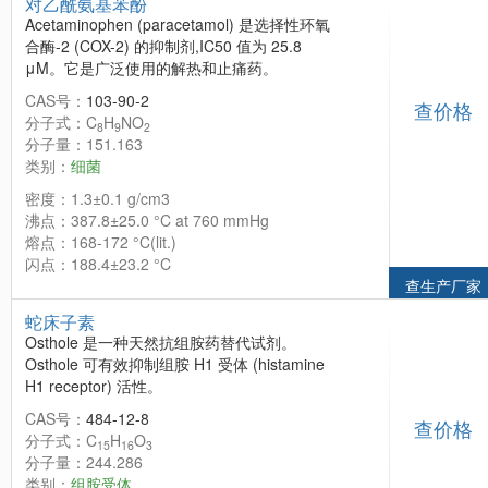
对乙酰氨基苯酚
Acetaminophen (paracetamol) 是选择性环氧
合酶-2 (COX-2) 的抑制剂,IC50 值为 25.8
μM。它是广泛使用的解热和止痛药。
CAS号：
103-90-2
查价格
分子式：C
H
NO
8
9
2
分子量：151.163
类别：
细菌
密度：1.3±0.1 g/cm3
沸点：387.8±25.0 °C at 760 mmHg
熔点：168-172 °C(lit.)
闪点：188.4±23.2 °C
查生产厂家
蛇床子素
Osthole 是一种天然抗组胺药替代试剂。
Osthole 可有效抑制组胺 H1 受体 (histamine
H1 receptor) 活性。
CAS号：
484-12-8
查价格
分子式：C
H
O
15
16
3
分子量：244.286
类别：
组胺受体