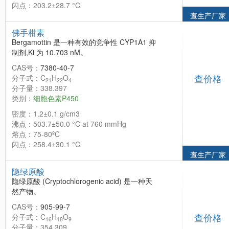
闪点：203.2±28.7 °C
查生产厂家
佛手柑素
Bergamottin 是一种有效的竞争性 CYP1A1 抑
制剂,Ki 为 10.703 nM。
CAS号：
7380-40-7
查价格
分子式：C
H
O
21
22
4
分子量：338.397
类别：
细胞色素P450
密度：1.2±0.1 g/cm3
沸点：503.7±50.0 °C at 760 mmHg
熔点：75-80ºC
闪点：258.4±30.1 °C
查生产厂家
隐绿原酸
隐绿原酸 (Cryptochlorogenic acid) 是一种天
然产物。
CAS号：
905-99-7
查价格
分子式：C
H
O
16
18
9
分子量：354.309