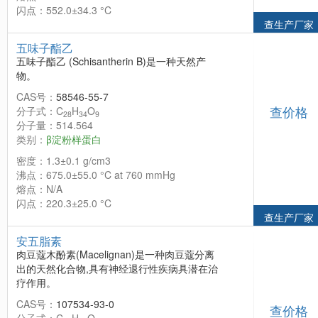
闪点：552.0±34.3 °C
查生产厂家
五味子酯乙
五味子酯乙 (Schisantherin B)是一种天然产
物。
CAS号：
58546-55-7
查价格
分子式：C
H
O
28
34
9
分子量：514.564
类别：
β淀粉样蛋白
密度：1.3±0.1 g/cm3
沸点：675.0±55.0 °C at 760 mmHg
熔点：N/A
闪点：220.3±25.0 °C
查生产厂家
安五脂素
肉豆蔻木酚素(Macelignan)是一种肉豆蔻分离
出的天然化合物,具有神经退行性疾病具潜在治
疗作用。
CAS号：
107534-93-0
查价格