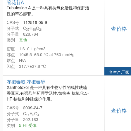
管花苷A
Tubuloside A 是一种具有抗氧化活性和保肝活
性的苯乙醇苷。
CAS号：
112516-05-9
查价格
分子式：C
H
O
37
48
21
分子量：828.764
类别：
其他
密度：1.6±0.1 g/cm3
沸点：1045.5±65.0 °C at 760 mmHg
熔点：N/A
闪点：317.7±27.8 °C
查生产厂家
花椒毒酚,花椒毒醇
Xanthotoxol 是一种具有生物活性的线性呋喃
香豆素,有强烈的药理学活性,如抗炎,抗氧化,5-
HT 拮抗和神经保护作用。
CAS号：
2009-24-7
查价格
分子式：C
H
O
11
6
4
分子量：202.163
类别：
5-HT受体