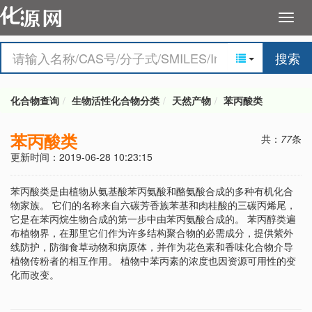
搜索
化合物查询
生物活性化合物分类
天然产物
苯丙酸类
苯丙酸类
共：
77
条
更新时间：2019-06-28 10:23:15
苯丙酸类是由植物从氨基酸苯丙氨酸和酪氨酸合成的多种有机化合
物家族。 它们的名称来自六碳芳香族苯基和肉桂酸的三碳丙烯尾，
它是在苯丙烷生物合成的第一步中由苯丙氨酸合成的。 苯丙醇类遍
布植物界，在那里它们作为许多结构聚合物的必需成分，提供紫外
线防护，防御食草动物和病原体，并作为花色素和香味化合物介导
植物传粉者的相互作用。 植物中苯丙素的浓度也因资源可用性的变
化而改变。