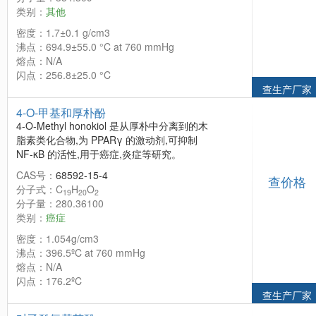
类别：
其他
密度：1.7±0.1 g/cm3
沸点：694.9±55.0 °C at 760 mmHg
熔点：N/A
闪点：256.8±25.0 °C
查生产厂家
4-O-甲基和厚朴酚
4-O-Methyl honokiol 是从厚朴中分离到的木
脂素类化合物,为 PPARγ 的激动剂,可抑制
NF-κB 的活性,用于癌症,炎症等研究。
CAS号：
68592-15-4
查价格
分子式：C
H
O
19
20
2
分子量：280.36100
类别：
癌症
密度：1.054g/cm3
沸点：396.5ºC at 760 mmHg
熔点：N/A
闪点：176.2ºC
查生产厂家