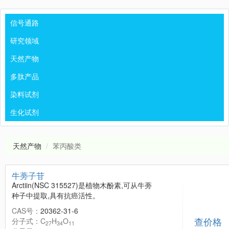
信号通路
研究领域
天然产物
多肽产品
染料试剂
生化试剂
天然产物
苯丙酸类
牛蒡子苷
Arctiin(NSC 315527)是植物木酚素,可从牛蒡
种子中提取,具有抗癌活性。
CAS号：
20362-31-6
查价格
分子式：C
H
O
27
34
11