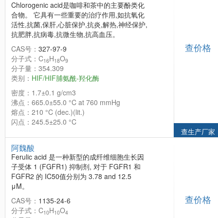
Chlorogenic acid是咖啡和茶中的主要酚类化
合物。 它具有一些重要的治疗作用,如抗氧化
活性,抗菌,保肝,心脏保护,抗炎,解热,神经保护,
抗肥胖,抗病毒,抗微生物,抗高血压。
查价格
CAS号：
327-97-9
分子式：C
H
O
16
18
9
分子量：354.309
类别：
HIF/HIF脯氨酰-羟化酶
密度：1.7±0.1 g/cm3
沸点：665.0±55.0 °C at 760 mmHg
熔点：210 °C (dec.)(lit.)
闪点：245.5±25.0 °C
查生产厂家
阿魏酸
Ferulic acid 是一种新型的成纤维细胞生长因
子受体 1 (FGFR1) 抑制剂, 对于 FGFR1 和
FGFR2 的 IC50值分别为 3.78 and 12.5
μM。
查价格
CAS号：
1135-24-6
分子式：C
H
O
10
10
4