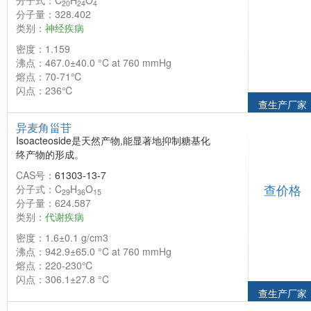
分子式：C
H
O
20
24
4
分子量：328.402
类别：
神经疾病
密度：1.159
沸点：467.0±40.0 °C at 760 mmHg
熔点：70-71℃
闪点：236℃
查生产厂家
异麦角甾苷
Isoacteoside是天然产物,能显著地抑制糖基化
终产物的形成。
CAS号：
61303-13-7
查价格
分子式：C
H
O
29
36
15
分子量：624.587
类别：
代谢疾病
密度：1.6±0.1 g/cm3
沸点：942.9±65.0 °C at 760 mmHg
熔点：220-230℃
闪点：306.1±27.8 °C
查生产厂家