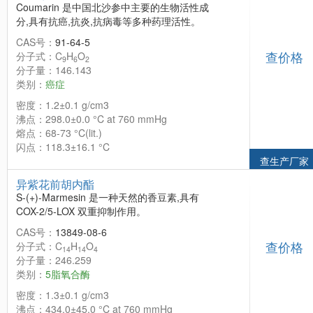
Coumarin 是中国北沙参中主要的生物活性成
分,具有抗癌,抗炎,抗病毒等多种药理活性。
CAS号：
91-64-5
查价格
分子式：C
H
O
9
6
2
分子量：146.143
类别：
癌症
密度：1.2±0.1 g/cm3
沸点：298.0±0.0 °C at 760 mmHg
熔点：68-73 °C(lit.)
闪点：118.3±16.1 °C
查生产厂家
异紫花前胡内酯
S-(+)-Marmesin 是一种天然的香豆素,具有
COX-2/5-LOX 双重抑制作用。
CAS号：
13849-08-6
查价格
分子式：C
H
O
14
14
4
分子量：246.259
类别：
5脂氧合酶
密度：1.3±0.1 g/cm3
沸点：434.0±45.0 °C at 760 mmHg