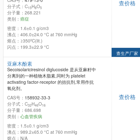
CAS号：
479-13-0
查价格
分子式：C
H
O
15
8
5
分子量：268.221
类别：
癌症
密度：1.6±0.1 g/cm3
沸点：406.0±24.0 °C at 760 mmHg
熔点：≥350ºC(lit.)
闪点：199.3±22.9 °C
查生产厂家
亚麻木酚素
Secoisolariciresinol diglucoside 是从亚麻籽中
分离到的一种植物木脂素,同时为 platelet
activating factor-receptor 的拮抗剂,常用作抗
氧化剂。
查价格
CAS号：
158932-33-3
分子式：C
H
O
32
46
16
分子量：686.698
类别：
心血管疾病
密度：1.5±0.1 g/cm3
沸点：989.2±65.0 °C at 760 mmHg
熔点：N/A