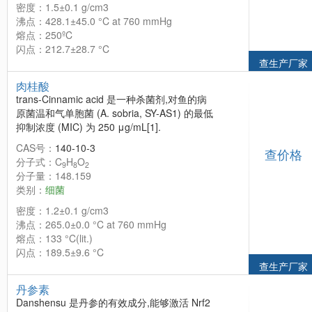
密度：1.5±0.1 g/cm3
沸点：428.1±45.0 °C at 760 mmHg
熔点：250ºC
闪点：212.7±28.7 °C
查生产厂家
肉桂酸
trans-Cinnamic acid 是一种杀菌剂,对鱼的病
原菌温和气单胞菌 (A. sobria, SY-AS1) 的最低
抑制浓度 (MIC) 为 250 μg/mL[1].
CAS号：
140-10-3
查价格
分子式：C
H
O
9
8
2
分子量：148.159
类别：
细菌
密度：1.2±0.1 g/cm3
沸点：265.0±0.0 °C at 760 mmHg
熔点：133 °C(lit.)
闪点：189.5±9.6 °C
查生产厂家
丹参素
Danshensu 是丹参的有效成分,能够激活 Nrf2