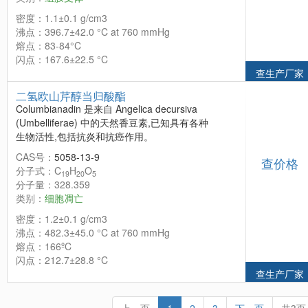
密度：1.1±0.1 g/cm3
沸点：396.7±42.0 °C at 760 mmHg
熔点：83-84°C
闪点：167.6±22.5 °C
查生产厂家
二氢欧山芹醇当归酸酯
Columbianadin 是来自 Angelica decursiva
(Umbelliferae) 中的天然香豆素,已知具有各种
生物活性,包括抗炎和抗癌作用。
CAS号：
5058-13-9
查价格
分子式：C
H
O
19
20
5
分子量：328.359
类别：
细胞凋亡
密度：1.2±0.1 g/cm3
沸点：482.3±45.0 °C at 760 mmHg
熔点：166ºC
闪点：212.7±28.8 °C
查生产厂家