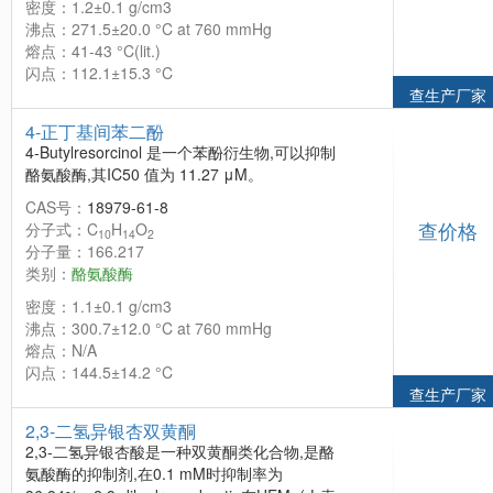
密度：1.2±0.1 g/cm3
沸点：271.5±20.0 °C at 760 mmHg
熔点：41-43 °C(lit.)
闪点：112.1±15.3 °C
查生产厂家
4-正丁基间苯二酚
4-Butylresorcinol 是一个苯酚衍生物,可以抑制
酪氨酸酶,其IC50 值为 11.27 μM。
CAS号：
18979-61-8
查价格
分子式：C
H
O
10
14
2
分子量：166.217
类别：
酪氨酸酶
密度：1.1±0.1 g/cm3
沸点：300.7±12.0 °C at 760 mmHg
熔点：N/A
闪点：144.5±14.2 °C
查生产厂家
2,3-二氢异银杏双黄酮
2,3-二氢异银杏酸是一种双黄酮类化合物,是酪
氨酸酶的抑制剂,在0.1 mM时抑制率为