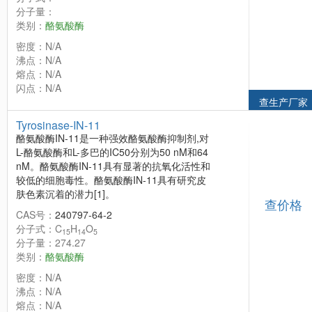
分子量：
类别：
酪氨酸酶
密度：N/A
沸点：N/A
熔点：N/A
闪点：N/A
查生产厂家
Tyrosinase-IN-11
酪氨酸酶IN-11是一种强效酪氨酸酶抑制剂,对
L-酪氨酸酶和L-多巴的IC50分别为50 nM和64
nM。酪氨酸酶IN-11具有显著的抗氧化活性和
较低的细胞毒性。酪氨酸酶IN-11具有研究皮
肤色素沉着的潜力[1]。
查价格
CAS号：
240797-64-2
分子式：C
H
O
15
14
5
分子量：274.27
类别：
酪氨酸酶
密度：N/A
沸点：N/A
熔点：N/A