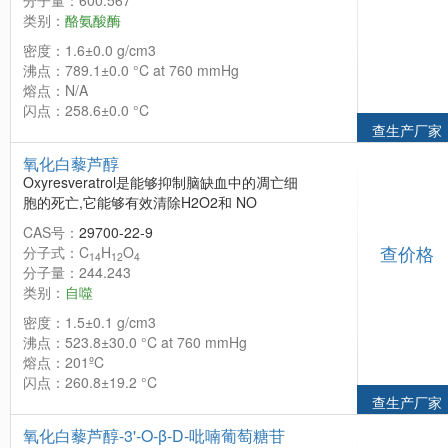
分子量：600.567
类别：
酪氨酸酶
密度：1.6±0.0 g/cm3
沸点：789.1±0.0 °C at 760 mmHg
熔点：N/A
闪点：258.6±0.0 °C
查生产厂家
氧化白藜芦醇
Oxyresveratrol是能够抑制脑缺血中的凋亡细
胞的死亡,它能够有效清除H2O2和 NO
CAS号：
29700-22-9
查价格
分子式：C
H
O
14
12
4
分子量：244.243
类别：
自噬
密度：1.5±0.1 g/cm3
沸点：523.8±30.0 °C at 760 mmHg
熔点：201ºC
闪点：260.8±19.2 °C
查生产厂家
氧化白藜芦醇-3'-O-β-D-吡喃葡萄糖苷