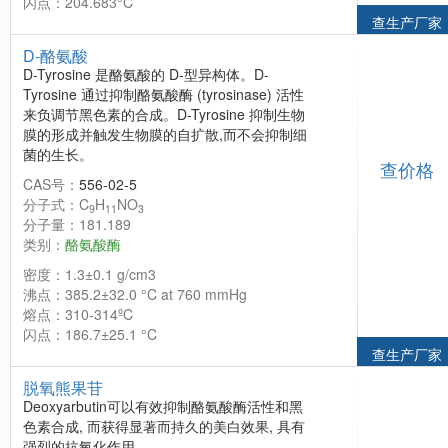
闪点：204.683°C
查生产厂家
D-酪氨酸
D-Tyrosine 是酪氨酸的 D-型异构体。D-
Tyrosine 通过抑制酪氨酸酶 (tyrosinase) 活性
来负调节黑色素的合成。D-Tyrosine 抑制生物
膜的形成并触发生物膜的自扩散,而不会抑制细
菌的生长。
查价格
CAS号：
556-02-5
分子式：C
H
NO
9
11
3
分子量：181.189
类别：
酪氨酸酶
密度：1.3±0.1 g/cm3
沸点：385.2±32.0 °C at 760 mmHg
熔点：310-314ºC
闪点：186.7±25.1 °C
查生产厂家
脱氧熊果苷
Deoxyarbutin可以有效抑制酪氨酸酶活性和黑
色素合成, 而获得显著而持久的美白效果, 具有
强烈的抗氧化作用。