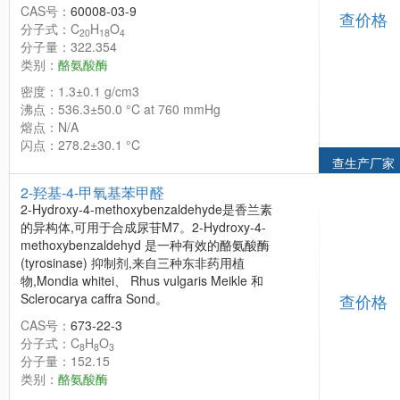
CAS号：
60008-03-9
查价格
分子式：C
H
O
20
18
4
分子量：322.354
类别：
酪氨酸酶
密度：1.3±0.1 g/cm3
沸点：536.3±50.0 °C at 760 mmHg
熔点：N/A
闪点：278.2±30.1 °C
查生产厂家
2-羟基-4-甲氧基苯甲醛
2-Hydroxy-4-methoxybenzaldehyde是香兰素
的异构体,可用于合成尿苷M7。2-Hydroxy-4-
methoxybenzaldehyd 是一种有效的酪氨酸酶
(tyrosinase) 抑制剂,来自三种东非药用植
物,Mondia whitei、 Rhus vulgaris Meikle 和
Sclerocarya caffra Sond。
查价格
CAS号：
673-22-3
分子式：C
H
O
8
8
3
分子量：152.15
类别：
酪氨酸酶