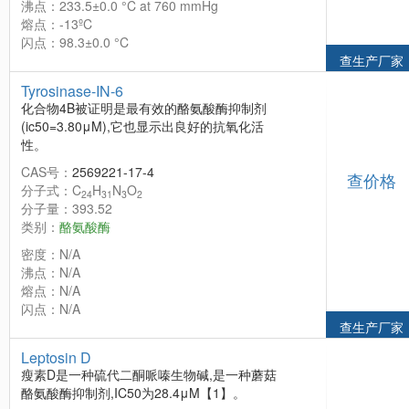
沸点：233.5±0.0 °C at 760 mmHg
熔点：-13ºC
闪点：98.3±0.0 °C
查生产厂家
Tyrosinase-IN-6
化合物4B被证明是最有效的酪氨酸酶抑制剂
(ic50=3.80μM),它也显示出良好的抗氧化活
性。
CAS号：
2569221-17-4
查价格
分子式：C
H
N
O
24
31
3
2
分子量：393.52
类别：
酪氨酸酶
密度：N/A
沸点：N/A
熔点：N/A
闪点：N/A
查生产厂家
Leptosin D
瘦素D是一种硫代二酮哌嗪生物碱,是一种蘑菇
酪氨酸酶抑制剂,IC50为28.4μM【1】。