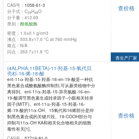
CAS号：
1058-61-3
查价格
分子式：C
H
O
29
48
分子量：412.69
类别：
酪氨酸酶
密度：1.0±0.1 g/cm3
沸点：503.8±17.0 °C at 760 mmHg
熔点：N/A
闪点：263.7±11.8 °C
查生产厂家
(4ALPHA,11BETA)-11-羟基-15-氧代贝
壳杉-16-烯-18-酸
ent-11α-羟基-15-羟基-16-en-19-酸是一种抗
黑色素合成酪氨酸酶抑制剂,可从蕨类植物中分
离得到。ent-11α-羟基-15-异亮氨酸-16-en-
19-酸调节黑色素生成转录因子-小眼相关转录
因子(MITF)。ent-11α-羟基-15-羟基-16-
烯-19-酸的11α-OH、15氧代和16烯部分是抑
查价格
制黑色素合成的关键片段。19-COOH部分与
抑制与11α-OH KA和相关化合物相关的细胞
毒性有关[1]。
CAS号：
57719-81-0