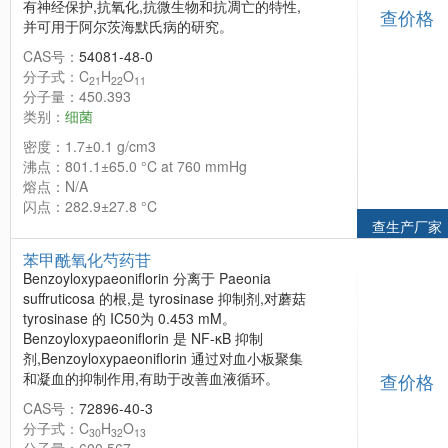
有神经保护,抗氧化,抗微生物和抗凋亡的特性,
查价格
并可用于阿尔茨海默氏病的研究。
CAS号：
54081-48-0
分子式：C
H
O
21
22
11
分子量：450.393
类别：
细菌
密度：1.7±0.1 g/cm3
沸点：801.1±65.0 °C at 760 mmHg
熔点：N/A
闪点：282.9±27.8 °C
查生产厂家
苯甲酰氧化芍药苷
Benzoyloxypaeoniflorin 分离于 Paeonia
suffruticosa 的根,是 tyrosinase 抑制剂,对蘑菇
tyrosinase 的 IC50为 0.453 mM。
Benzoyloxypaeoniflorin 是 NF-κB 抑制
剂,Benzoyloxypaeoniflorin 通过对血小板聚集
和凝血的抑制作用,有助于改善血液循环。
查价格
CAS号：
72896-40-3
分子式：C
H
O
30
32
13