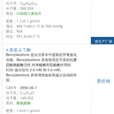
分子式：C
H
O
26
32
14
分子量：568.524
类别：
白细胞介素相关
密度：1.7±0.1 g/cm3
沸点：954.7±65.0 °C at 760 mmHg
熔点：N/A
闪点：531.2±34.3 °C
查生产厂家
4-苯基-2-丁酮
Benzylacetone 是从沉香木中提取的芳香族化
合物。Benzylacetone 具有较强且可逆的抗蘑
菇酪氨酸酶活性,对单酚酶和双酚酶作用的
IC50 值分别为 2.8 mM 和 0.6 mM。
Benzylacetone 具有增强食欲和减少运动的作
用。
查价格
CAS号：
2550-26-7
分子式：C
H
O
10
12
分子量：148.202
类别：
酪氨酸酶
密度：1.0±0.1 g/cm3