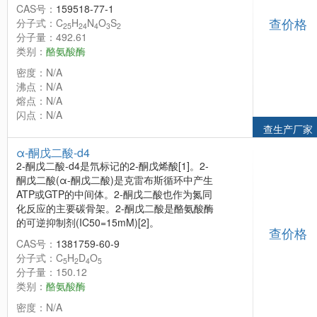
CAS号：
159518-77-1
查价格
分子式：C
H
N
O
S
25
24
4
3
2
分子量：492.61
类别：
酪氨酸酶
密度：N/A
沸点：N/A
熔点：N/A
闪点：N/A
查生产厂家
α-酮戊二酸-d4
2-酮戊二酸-d4是氘标记的2-酮戊烯酸[1]。2-
酮戊二酸(α-酮戊二酸)是克雷布斯循环中产生
ATP或GTP的中间体。2-酮戊二酸也作为氮同
化反应的主要碳骨架。2-酮戊二酸是酪氨酸酶
的可逆抑制剂(IC50=15mM)[2]。
查价格
CAS号：
1381759-60-9
分子式：C
H
D
O
5
2
4
5
分子量：150.12
类别：
酪氨酸酶
密度：N/A