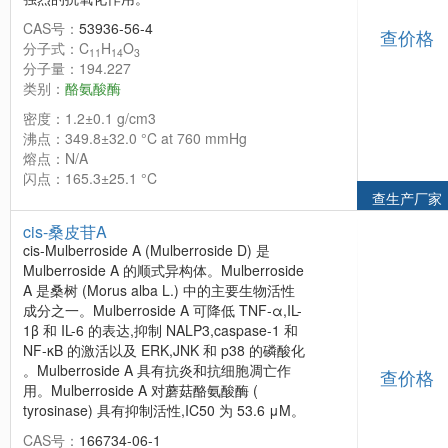
CAS号：
53936-56-4
查价格
分子式：C
H
O
11
14
3
分子量：194.227
类别：
酪氨酸酶
密度：1.2±0.1 g/cm3
沸点：349.8±32.0 °C at 760 mmHg
熔点：N/A
闪点：165.3±25.1 °C
查生产厂家
cis-桑皮苷A
cis-Mulberroside A (Mulberroside D) 是
Mulberroside A 的顺式异构体。Mulberroside
A 是桑树 (Morus alba L.) 中的主要生物活性
成分之一。Mulberroside A 可降低 TNF-α,IL-
1β 和 IL-6 的表达,抑制 NALP3,caspase-1 和
NF-κB 的激活以及 ERK,JNK 和 p38 的磷酸化
。Mulberroside A 具有抗炎和抗细胞凋亡作
查价格
用。Mulberroside A 对蘑菇酪氨酸酶 (
tyrosinase) 具有抑制活性,IC50 为 53.6 μM。
CAS号：
166734-06-1