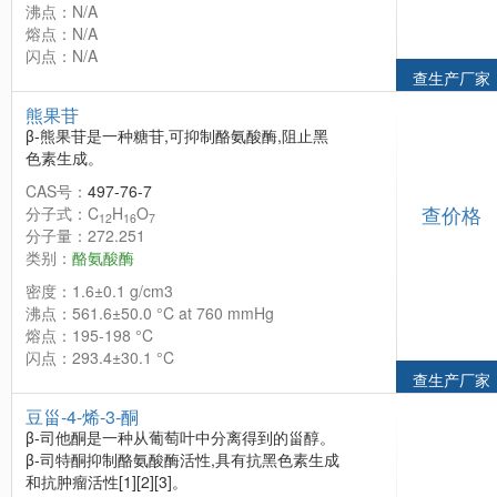
沸点：N/A
熔点：N/A
闪点：N/A
查生产厂家
熊果苷
β-熊果苷是一种糖苷,可抑制酪氨酸酶,阻止黑
色素生成。
CAS号：
497-76-7
查价格
分子式：C
H
O
12
16
7
分子量：272.251
类别：
酪氨酸酶
密度：1.6±0.1 g/cm3
沸点：561.6±50.0 °C at 760 mmHg
熔点：195-198 °C
闪点：293.4±30.1 °C
查生产厂家
豆甾-4-烯-3-酮
β-司他酮是一种从葡萄叶中分离得到的甾醇。
β-司特酮抑制酪氨酸酶活性,具有抗黑色素生成
和抗肿瘤活性[1][2][3]。