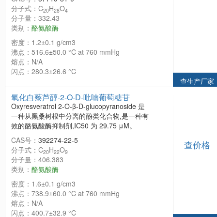
分子式：C
H
O
20
28
4
分子量：332.43
类别：
酪氨酸酶
密度：1.2±0.1 g/cm3
沸点：516.6±50.0 °C at 760 mmHg
熔点：N/A
闪点：280.3±26.6 °C
查生产厂家
氧化白藜芦醇-2-O-D-吡喃葡萄糖苷
Oxyresveratrol 2-O-β-D-glucopyranoside 是
一种从黑桑树根中分离的酚类化合物,是一种有
效的酪氨酸酶抑制剂,IC50 为 29.75 μM。
CAS号：
392274-22-5
查价格
分子式：C
H
O
20
22
9
分子量：406.383
类别：
酪氨酸酶
密度：1.6±0.1 g/cm3
沸点：738.9±60.0 °C at 760 mmHg
熔点：N/A
闪点：400.7±32.9 °C