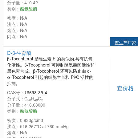
分子量：410.42
类别：
酪氨酸酶
密度：N/A
沸点：N/A
熔点：N/A
闪点：N/A
查生产厂家
D-β-生育酚
β-Tocopherol 是维生素 E 的类似物,具有抗氧
化活性。β-Tocopherol 可抑制酪氨酸酶活性和
黑色素合成。β-Tocopherol 还可以防止由 d-
α-Tocopherol 引起的细胞生长和 PKC 活性的
抑制。
查价格
CAS号：
16698-35-4
分子式：C
H
O
28
48
2
分子量：416.68000
类别：
酪氨酸酶
密度：0.933g/cm3
沸点：516.267°C at 760 mmHg
熔点：N/A