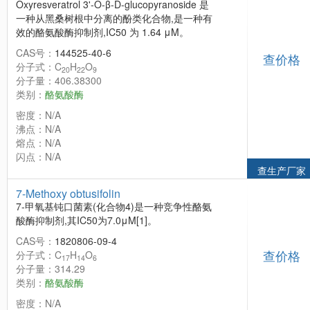
Oxyresveratrol 3'-O-β-D-glucopyranoside 是
一种从黑桑树根中分离的酚类化合物,是一种有
效的酪氨酸酶抑制剂,IC50 为 1.64 μM。
CAS号：
144525-40-6
查价格
分子式：C
H
O
20
22
9
分子量：406.38300
类别：
酪氨酸酶
密度：N/A
沸点：N/A
熔点：N/A
闪点：N/A
查生产厂家
7-Methoxy obtusifolin
7-甲氧基钝口菌素(化合物4)是一种竞争性酪氨
酸酶抑制剂,其IC50为7.0μM[1]。
CAS号：
1820806-09-4
查价格
分子式：C
H
O
17
14
6
分子量：314.29
类别：
酪氨酸酶
密度：N/A