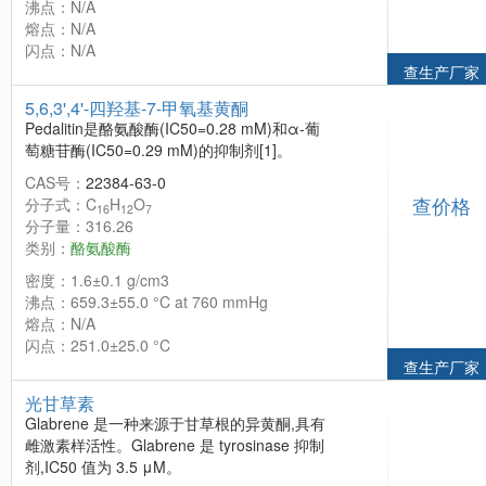
沸点：N/A
熔点：N/A
闪点：N/A
查生产厂家
5,6,3',4'-四羟基-7-甲氧基黄酮
Pedalitin是酪氨酸酶(IC50=0.28 mM)和α-葡
萄糖苷酶(IC50=0.29 mM)的抑制剂[1]。
CAS号：
22384-63-0
查价格
分子式：C
H
O
16
12
7
分子量：316.26
类别：
酪氨酸酶
密度：1.6±0.1 g/cm3
沸点：659.3±55.0 °C at 760 mmHg
熔点：N/A
闪点：251.0±25.0 °C
查生产厂家
光甘草素
Glabrene 是一种来源于甘草根的异黄酮,具有
雌激素样活性。Glabrene 是 tyrosinase 抑制
剂,IC50 值为 3.5 μM。