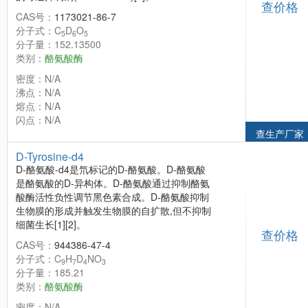
查价格
CAS号：
1173021-86-7
分子式：C
D
O
5
6
5
分子量：152.13500
类别：
酪氨酸酶
密度：N/A
沸点：N/A
熔点：N/A
闪点：N/A
查生产厂家
D-Tyrosine-d4
D-酪氨酸-d4是氘标记的D-酪氨酸。D-酪氨酸
是酪氨酸的D-异构体。D-酪氨酸通过抑制酪氨
酸酶活性负性调节黑色素合成。D-酪氨酸抑制
生物膜的形成并触发生物膜的自扩散,但不抑制
细菌生长[1][2]。
查价格
CAS号：
944386-47-4
分子式：C
H
D
NO
9
7
4
3
分子量：185.21
类别：
酪氨酸酶
密度：N/A