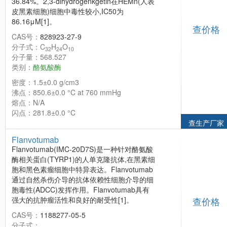
36.84%。2,3-dihydrogenkgetin在HEMn(人表
皮黑素细胞)细胞中毒性较小,IC50为
86.16μM[1]。
查价格
CAS号：
828923-27-9
分子式：C
H
O
32
24
10
分子量：568.527
类别：
酪氨酸酶
密度：1.5±0.0 g/cm3
沸点：850.6±0.0 °C at 760 mmHg
熔点：N/A
闪点：281.8±0.0 °C
查生产厂家
Flanvotumab
Flanvotumab(IMC-20D7S)是一种针对酪氨酸
酶相关蛋白(TYRP1)的人单克隆抗体,在黑素细
胞和黑色素瘤细胞中特异表达。Flanvotumab
通过自然杀伤介导的抗体依赖性细胞介导的细
胞毒性(ADCC)发挥作用。Flanvotumab具有
强大的抗肿瘤活性和良好的耐受性[1]。
查价格
CAS号：
1188277-05-5
分子式：