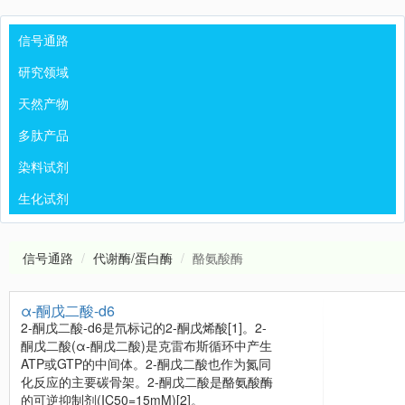
信号通路
研究领域
天然产物
多肽产品
染料试剂
生化试剂
信号通路
代谢酶/蛋白酶
酪氨酸酶
α-酮戊二酸-d6
2-酮戊二酸-d6是氘标记的2-酮戊烯酸[1]。2-
酮戊二酸(α-酮戊二酸)是克雷布斯循环中产生
ATP或GTP的中间体。2-酮戊二酸也作为氮同
化反应的主要碳骨架。2-酮戊二酸是酪氨酸酶
的可逆抑制剂(IC50=15mM)[2]。