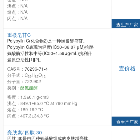
沸点：N/A
熔点：N/A
闪点：N/A
查生产厂家
重楼皂苷C
Polypylin C(化合物2)是一种螺甾醇皂苷。
Polypylin C表现为轻度(IC50=36.87 μM)抗酪
氨酸酶活性和中等(IC50=1.59μg/mL)抗利什
曼原虫活性[1][2]。
查价格
CAS号：
76296-71-4
分子式：C
H
O
39
62
12
分子量：722.902
类别：
酪氨酸酶
密度：1.3±0.1 g/cm3
沸点：849.1±65.0 °C at 760 mmHg
熔点：189-192 °C
闪点：467.3±34.3 °C
查生产厂家
亮肤素/ 四肽-30
四肽-30是由四种氨基酸组成的皮肤增亮肽。