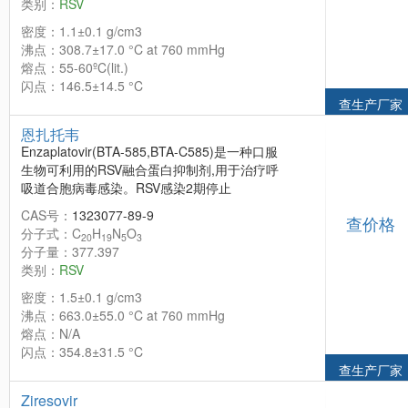
类别：
RSV
密度：1.1±0.1 g/cm3
沸点：308.7±17.0 °C at 760 mmHg
熔点：55-60ºC(lit.)
闪点：146.5±14.5 °C
查生产厂家
恩扎托韦
Enzaplatovir(BTA-585,BTA-C585)是一种口服
生物可利用的RSV融合蛋白抑制剂,用于治疗呼
吸道合胞病毒感染。RSV感染2期停止
CAS号：
1323077-89-9
查价格
分子式：C
H
N
O
20
19
5
3
分子量：377.397
类别：
RSV
密度：1.5±0.1 g/cm3
沸点：663.0±55.0 °C at 760 mmHg
熔点：N/A
闪点：354.8±31.5 °C
查生产厂家
Ziresovir