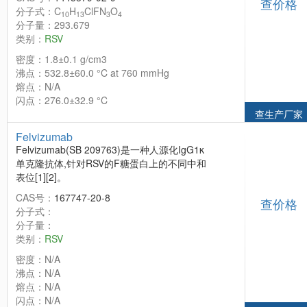
查价格
分子式：C
H
ClFN
O
10
13
3
4
分子量：293.679
类别：
RSV
密度：1.8±0.1 g/cm3
沸点：532.8±60.0 °C at 760 mmHg
熔点：N/A
闪点：276.0±32.9 °C
查生产厂家
Felvizumab
Felvizumab(SB 209763)是一种人源化IgG1κ
单克隆抗体,针对RSV的F糖蛋白上的不同中和
表位[1][2]。
CAS号：
167747-20-8
查价格
分子式：
分子量：
类别：
RSV
密度：N/A
沸点：N/A
熔点：N/A
闪点：N/A