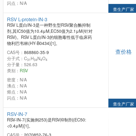
闪点：N/A
查生产厂家
RSV L-protein-IN-3
RSV L蛋白IN-3是一种野生型RSV聚合酶抑制
剂,其IC50值为10.4μM,EC50值为2.1μM(针对
RSV)。RSV L蛋白IN-3的细胞毒性低于临床药
物利巴韦林(HY-B0434)[1]。
查价格
CAS号：
868860-35-9
分子式：C
H
N
O
31
34
4
4
分子量：526.63
类别：
RSV
密度：N/A
沸点：N/A
熔点：N/A
闪点：N/A
查生产厂家
RSV-IN-7
RSV-IN-7(实施例253)是RSV抑制剂(EC50:
<0.4μΜ)[1]。
CAS号：
2070852-76-3