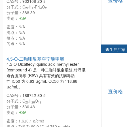
查价格
CAS号：
932108-20-8
分子式：C
H
FN
O
22
17
4
2
分子量：388.39
类别：
RSV
密度：N/A
沸点：N/A
熔点：N/A
闪点：N/A
查生产厂家
4,5-O-二咖啡酰基奎宁酸甲酯
4,5-O-Dicaffeoyl quinic acid methyl ester
(compound 4) 是一种二咖啡酰奎尼酸,对呼吸
道合胞病毒 (RSV) 具有有效的抗病毒活
性,IC50 为 0.63 μg/mL,CC50 为 118.68
μg/mL。
查价格
CAS号：
188742-80-5
分子式：C
H
O
26
26
12
分子量：530.48
类别：
RSV
密度：1.6±0.1 g/cm3
沸点：740.7±60.0 °C at 760 mmHg