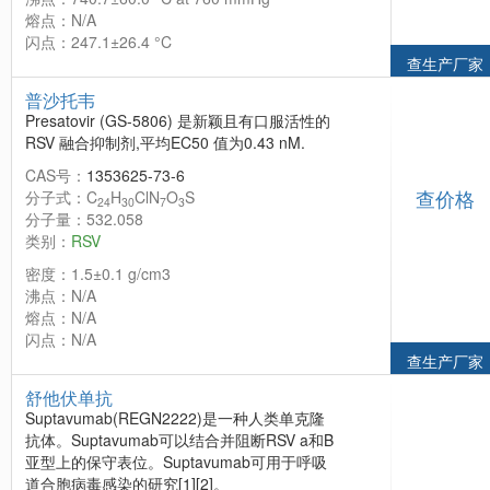
熔点：N/A
闪点：247.1±26.4 °C
查生产厂家
普沙托韦
Presatovir (GS-5806) 是新颖且有口服活性的
RSV 融合抑制剂,平均EC50 值为0.43 nM.
CAS号：
1353625-73-6
查价格
分子式：C
H
ClN
O
S
24
30
7
3
分子量：532.058
类别：
RSV
密度：1.5±0.1 g/cm3
沸点：N/A
熔点：N/A
闪点：N/A
查生产厂家
舒他伏单抗
Suptavumab(REGN2222)是一种人类单克隆
抗体。Suptavumab可以结合并阻断RSV a和B
亚型上的保守表位。Suptavumab可用于呼吸
道合胞病毒感染的研究[1][2]。