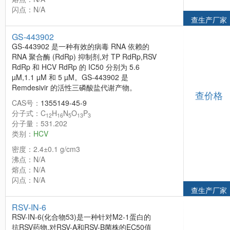
闪点：N/A
查生产厂家
GS-443902
GS-443902 是一种有效的病毒 RNA 依赖的
RNA 聚合酶 (RdRp) 抑制剂,对 TP RdRp,RSV
RdRp 和 HCV RdRp 的 IC50 分别为 5.6
µM,1.1 µM 和 5 µM。GS-443902 是
Remdesivir 的活性三磷酸盐代谢产物。
查价格
CAS号：
1355149-45-9
分子式：C
H
N
O
P
12
16
5
13
3
分子量：531.202
类别：
HCV
密度：2.4±0.1 g/cm3
沸点：N/A
熔点：N/A
闪点：N/A
查生产厂家
RSV-IN-6
RSV-IN-6(化合物53)是一种针对M2-1蛋白的
抗RSV药物,对RSV-A和RSV-B菌株的EC50值