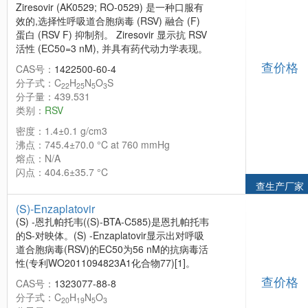
Ziresovir (AK0529; RO-0529) 是一种口服有
效的,选择性呼吸道合胞病毒 (RSV) 融合 (F)
蛋白 (RSV F) 抑制剂。 Ziresovir 显示抗 RSV
活性 (EC50=3 nM), 并具有药代动力学表现。
查价格
CAS号：
1422500-60-4
分子式：C
H
N
O
S
22
25
5
3
分子量：439.531
类别：
RSV
密度：1.4±0.1 g/cm3
沸点：745.4±70.0 °C at 760 mmHg
熔点：N/A
闪点：404.6±35.7 °C
查生产厂家
(S)-Enzaplatovir
(S) -恩扎帕托韦((S)-BTA-C585)是恩扎帕托韦
的S-对映体。(S) -Enzaplatovir显示出对呼吸
道合胞病毒(RSV)的EC50为56 nM的抗病毒活
性(专利WO2011094823A1化合物77)[1]。
查价格
CAS号：
1323077-88-8
分子式：C
H
N
O
20
19
5
3