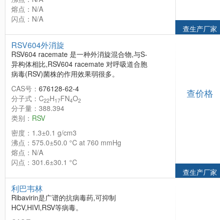
熔点：N/A
闪点：N/A
查生产厂家
RSV604外消旋
RSV604 racemate 是一种外消旋混合物,与S-
异构体相比,RSV604 racemate 对呼吸道合胞
病毒(RSV)菌株的作用效果弱很多。
CAS号：
676128-62-4
查价格
分子式：C
H
FN
O
22
17
4
2
分子量：388.394
类别：
RSV
密度：1.3±0.1 g/cm3
沸点：575.0±50.0 °C at 760 mmHg
熔点：N/A
闪点：301.6±30.1 °C
查生产厂家
利巴韦林
Ribavirin是广谱的抗病毒药,可抑制
HCV,HIVl,RSV等病毒。