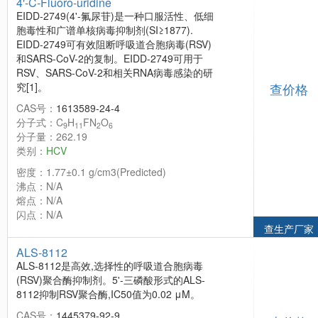
4'-C-Fluoro-uridine
EIDD-2749(4'-氟尿苷)是一种口服活性、低细
胞毒性和广谱单核病毒抑制剂(SI≥1877).
EIDD-2749可有效阻断呼吸道合胞病毒(RSV)
和SARS-CoV-2的复制。EIDD-2749可用于
RSV、SARS-CoV-2和相关RNA病毒感染的研
究[1]。
查价格
CAS号：
1613589-24-4
分子式：C
H
FN
O
9
11
2
6
分子量：262.19
类别：
HCV
密度：1.77±0.1 g/cm3(Predicted)
沸点：N/A
熔点：N/A
闪点：N/A
查生产厂家
ALS-8112
ALS-8112是高效,选择性的呼吸道合胞病毒
(RSV)聚合酶抑制剂。5'-三磷酸形式的ALS-
8112抑制RSV聚合酶,IC50值为0.02 μM。
CAS号：
1445379-92-9