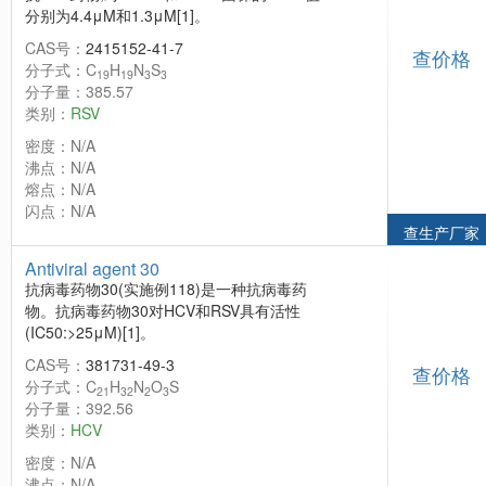
分别为4.4μM和1.3μM[1]。
CAS号：
2415152-41-7
查价格
分子式：C
H
N
S
19
19
3
3
分子量：385.57
类别：
RSV
密度：N/A
沸点：N/A
熔点：N/A
闪点：N/A
查生产厂家
Antiviral agent 30
抗病毒药物30(实施例118)是一种抗病毒药
物。抗病毒药物30对HCV和RSV具有活性
(IC50:>25μM)[1]。
CAS号：
381731-49-3
查价格
分子式：C
H
N
O
S
21
32
2
3
分子量：392.56
类别：
HCV
密度：N/A
沸点：N/A