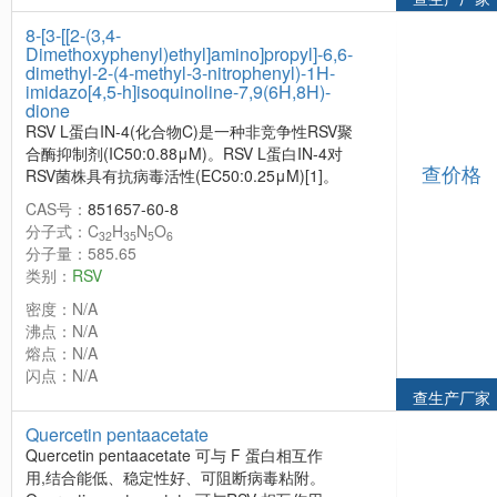
8-[3-[[2-(3,4-
Dimethoxyphenyl)ethyl]amino]propyl]-6,6-
dimethyl-2-(4-methyl-3-nitrophenyl)-1H-
imidazo[4,5-h]isoquinoline-7,9(6H,8H)-
dione
RSV L蛋白IN-4(化合物C)是一种非竞争性RSV聚
合酶抑制剂(IC50:0.88μM)。RSV L蛋白IN-4对
查价格
RSV菌株具有抗病毒活性(EC50:0.25μM)[1]。
CAS号：
851657-60-8
分子式：C
H
N
O
32
35
5
6
分子量：585.65
类别：
RSV
密度：N/A
沸点：N/A
熔点：N/A
闪点：N/A
查生产厂家
Quercetin pentaacetate
Quercetin pentaacetate 可与 F 蛋白相互作
用,结合能低、稳定性好、可阻断病毒粘附。