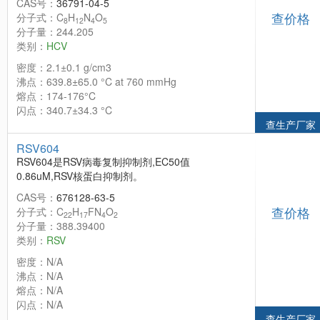
CAS号：
36791-04-5
查价格
分子式：C
H
N
O
8
12
4
5
分子量：244.205
类别：
HCV
密度：2.1±0.1 g/cm3
沸点：639.8±65.0 °C at 760 mmHg
熔点：174-176°C
闪点：340.7±34.3 °C
查生产厂家
RSV604
RSV604是RSV病毒复制抑制剂,EC50值
0.86uM,RSV核蛋白抑制剂。
CAS号：
676128-63-5
查价格
分子式：C
H
FN
O
22
17
4
2
分子量：388.39400
类别：
RSV
密度：N/A
沸点：N/A
熔点：N/A
闪点：N/A
查生产厂家