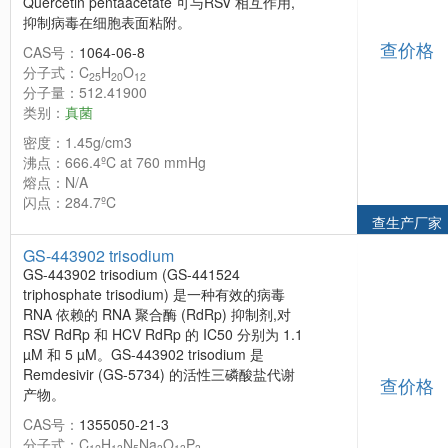
Quercetin pentaacetate 可与RSV 相互作用,
抑制病毒在细胞表面粘附。
查价格
CAS号：
1064-06-8
分子式：C
H
O
25
20
12
分子量：512.41900
类别：
真菌
密度：1.45g/cm3
沸点：666.4ºC at 760 mmHg
熔点：N/A
闪点：284.7ºC
查生产厂家
GS-443902 trisodium
GS-443902 trisodium (GS-441524
triphosphate trisodium) 是一种有效的病毒
RNA 依赖的 RNA 聚合酶 (RdRp) 抑制剂,对
RSV RdRp 和 HCV RdRp 的 IC50 分别为 1.1
µM 和 5 µM。GS-443902 trisodium 是
Remdesivir (GS-5734) 的活性三磷酸盐代谢
查价格
产物。
CAS号：
1355050-21-3
分子式：C
H
N
Na
O
P