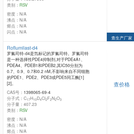
类别：
RSV
密度：N/A
沸点：N/A
熔点：N/A
闪点：N/A
查生产厂家
Roflumilast-d4
罗氟司特-d4是氘标记的罗氟司特。罗氟司特
是一种选择性PDE4抑制剂,对于PDE4A1、
PDEA4、PDEB1和PDEB2,其IC50分别为
0.7、0.9、0.7和0.2 nM,不影响来自不同细胞
的PDE1、PDE2、PDE3或PDE5同工酶[1]
[2]。
查价格
CAS号：
1398065-69-4
分子式：C
H
D
Cl
F
N
O
17
10
4
2
2
2
3
分子量：407.23
类别：
RSV
密度：N/A
沸点：N/A
熔点：N/A