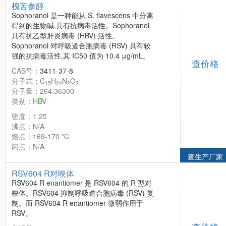
槐苦参醇
Sophoranol 是一种能从 S. flavescens 中分离
得到的生物碱,具有抗病毒活性。Sophoranol
具有抗乙型肝炎病毒 (HBV) 活性。
Sophoranol 对呼吸道合胞病毒 (RSV) 具有较
强的抗病毒活性,其 IC50 值为 10.4 μg/mL。
查价格
CAS号：
3411-37-8
分子式：C
H
N
O
15
24
2
2
分子量：264.36300
类别：
HBV
密度：1.25
沸点：N/A
熔点：169-170 ºC
闪点：N/A
查生产厂家
RSV604 R对映体
RSV604 R enantiomer 是 RSV604 的 R 型对
映体。RSV604 抑制呼吸道合胞病毒 (RSV) 复
制。而 RSV604 R enantiomer 微弱作用于
RSV。