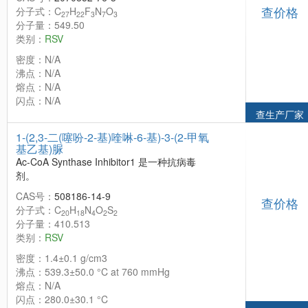
查价格
分子式：C
H
F
N
O
27
22
3
7
3
分子量：549.50
类别：
RSV
密度：N/A
沸点：N/A
熔点：N/A
闪点：N/A
查生产厂家
1-(2,3-二(噻吩-2-基)喹啉-6-基)-3-(2-甲氧
基乙基)脲
Ac-CoA Synthase Inhibitor1 是一种抗病毒
剂。
CAS号：
508186-14-9
查价格
分子式：C
H
N
O
S
20
18
4
2
2
分子量：410.513
类别：
RSV
密度：1.4±0.1 g/cm3
沸点：539.3±50.0 °C at 760 mmHg
熔点：N/A
闪点：280.0±30.1 °C