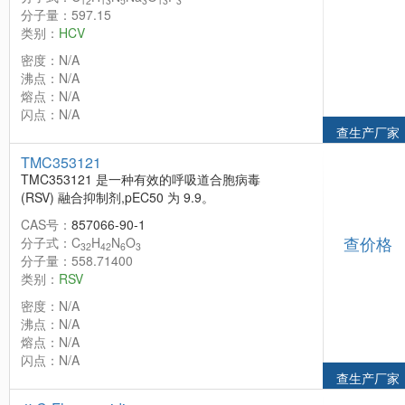
12
13
5
3
13
3
分子量：597.15
类别：
HCV
密度：N/A
沸点：N/A
熔点：N/A
闪点：N/A
查生产厂家
TMC353121
TMC353121 是一种有效的呼吸道合胞病毒
(RSV) 融合抑制剂,pEC50 为 9.9。
CAS号：
857066-90-1
查价格
分子式：C
H
N
O
32
42
6
3
分子量：558.71400
类别：
RSV
密度：N/A
沸点：N/A
熔点：N/A
闪点：N/A
查生产厂家