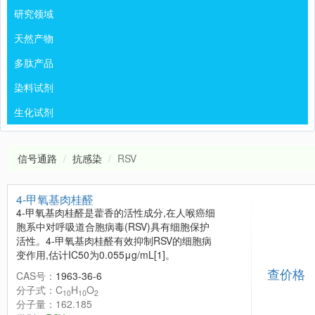
研究领域
天然产物
多肽产品
染料试剂
生化试剂
信号通路
抗感染
RSV
4-甲氧基肉桂醛
4-甲氧基肉桂醛是藿香的活性成分,在人喉癌细
胞系中对呼吸道合胞病毒(RSV)具有细胞保护
活性。4-甲氧基肉桂醛有效抑制RSV的细胞病
变作用,估计IC50为0.055μg/mL[1]。
查价格
CAS号：
1963-36-6
分子式：C
H
O
10
10
2
分子量：162.185