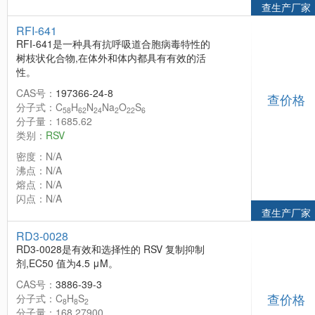
查生产厂家
RFI-641
RFI-641是一种具有抗呼吸道合胞病毒特性的
树枝状化合物,在体外和体内都具有有效的活
性。
CAS号：
197366-24-8
查价格
分子式：C
H
N
Na
O
S
58
62
24
2
22
6
分子量：1685.62
类别：
RSV
密度：N/A
沸点：N/A
熔点：N/A
闪点：N/A
查生产厂家
RD3-0028
RD3-0028是有效和选择性的 RSV 复制抑制
剂,EC50 值为4.5 μM。
CAS号：
3886-39-3
查价格
分子式：C
H
S
8
8
2
分子量：168.27900