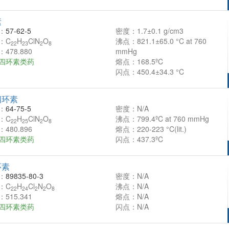
素
：
57-62-5
密度：1.7±0.1 g/cm3
：C
H
ClN
O
沸点：821.1±65.0 °C at 760
22
23
2
8
478.880
mmHg
四环素类药
熔点：168.5ºC
闪点：450.4±34.3 °C
四环素
：
64-75-5
密度：N/A
：C
H
ClN
O
沸点：799.4ºC at 760 mmHg
22
25
2
8
480.896
熔点：220-223 °C(lit.)
四环素类药
闪点：437.3ºC
环素
：
89835-80-3
密度：N/A
：C
H
Cl
N
O
沸点：N/A
22
24
2
2
8
515.341
熔点：N/A
四环素类药
闪点：N/A