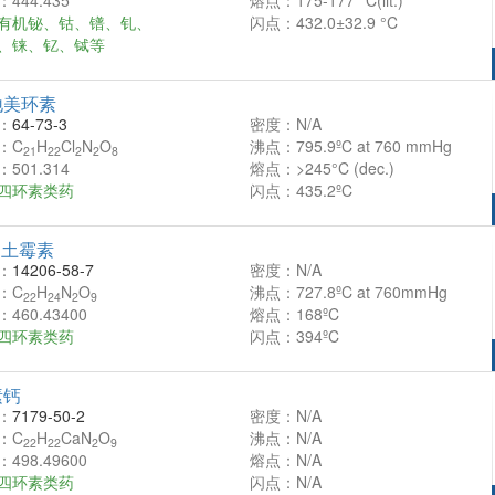
444.435
熔点：175-177 °C(lit.)
有机铋、钴、镨、钆、
闪点：432.0±32.9 °C
、铼、钇、铽等
地美环素
：
64-73-3
密度：N/A
：C
H
Cl
N
O
沸点：795.9ºC at 760 mmHg
21
22
2
2
8
501.314
熔点：>245°C (dec.)
四环素类药
闪点：435.2ºC
向土霉素
：
14206-58-7
密度：N/A
：C
H
N
O
沸点：727.8ºC at 760mmHg
22
24
2
9
460.43400
熔点：168ºC
四环素类药
闪点：394ºC
素钙
：
7179-50-2
密度：N/A
：C
H
CaN
O
沸点：N/A
22
22
2
9
498.49600
熔点：N/A
四环素类药
闪点：N/A