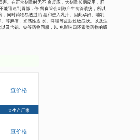
肾损害。在正常剂量时无不 良反应，大剂量长期应用，肝
因不能迅速到胃部，停 留食管会刺激产生食管溃疡，所以
发育，同时药物易透过胎 盘和进入乳汁。因此孕妇、哺乳
皮疹、荨麻疹，光感性皮 炎、哮喘等皮肤过敏症状。以及注
镁盐以及含铝、铋等药物同服，以 免影响四环素类药物的吸
查价格
查生产厂家
查价格