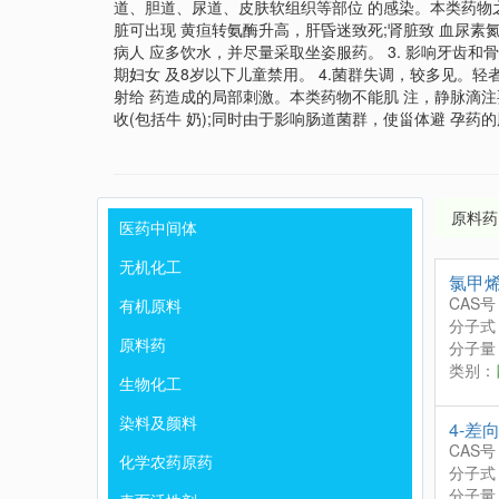
道、胆道、尿道、皮肤软组织等部位 的感染。本类药物之
脏可出现 黄疸转氨酶升高，肝昏迷致死;肾脏致 血尿素
病人 应多饮水，并尽量采取坐姿服药。 3. 影响牙齿
期妇女 及8岁以下儿童禁用。 4.菌群失调，较多见。轻
射给 药造成的局部刺激。本类药物不能肌 注，静脉滴注要
收(包括牛 奶);同时由于影响肠道菌群，使甾体避 孕药
原料药
医药中间体
无机化工
氯甲
CAS号
有机原料
分子式
原料药
分子量：
类别：
生物化工
染料及颜料
4-差
CAS号
化学农药原药
分子式
分子量：