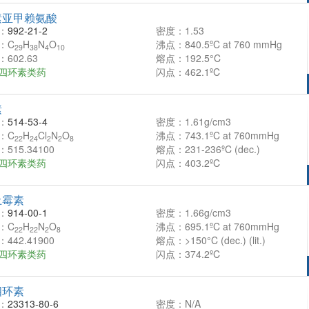
素亚甲赖氨酸
：
992-21-2
密度：1.53
：C
H
N
O
沸点：840.5ºC at 760 mmHg
29
38
4
10
602.63
熔点：192.5°C
四环素类药
闪点：462.1ºC
素
：
514-53-4
密度：1.61g/cm3
：C
H
Cl
N
O
沸点：743.1ºC at 760mmHg
22
24
2
2
8
515.34100
熔点：231-236ºC (dec.)
四环素类药
闪点：403.2ºC
土霉素
：
914-00-1
密度：1.66g/cm3
：C
H
N
O
沸点：695.1ºC at 760mmHg
22
22
2
8
442.41900
熔点：>150°C (dec.) (lit.)
四环素类药
闪点：374.2ºC
四环素
：
23313-80-6
密度：N/A