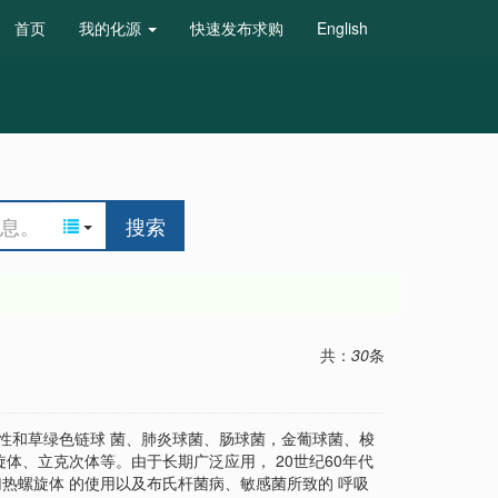
首页
我的化源
快速发布求购
English
搜索
共：
30
条
如化脓性和草绿色链球 菌、肺炎球菌、肠球菌，金葡球菌、梭
体、立克次体等。由于长期广泛应用， 20世纪60年代
热螺旋体 的使用以及布氏杆菌病、敏感菌所致的 呼吸