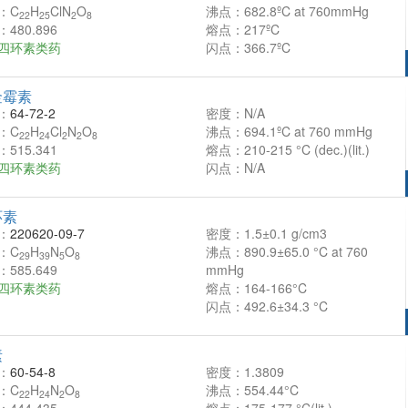
：C
H
ClN
O
沸点：682.8ºC at 760mmHg
22
25
2
8
480.896
熔点：217ºC
四环素类药
闪点：366.7ºC
金霉素
：
64-72-2
密度：N/A
：C
H
Cl
N
O
沸点：694.1ºC at 760 mmHg
22
24
2
2
8
515.341
熔点：210-215 °C (dec.)(lit.)
四环素类药
闪点：N/A
环素
：
220620-09-7
密度：1.5±0.1 g/cm3
：C
H
N
O
沸点：890.9±65.0 °C at 760
29
39
5
8
585.649
mmHg
四环素类药
熔点：164-166°C
闪点：492.6±34.3 °C
素
：
60-54-8
密度：1.3809
：C
H
N
O
沸点：554.44°C
22
24
2
8