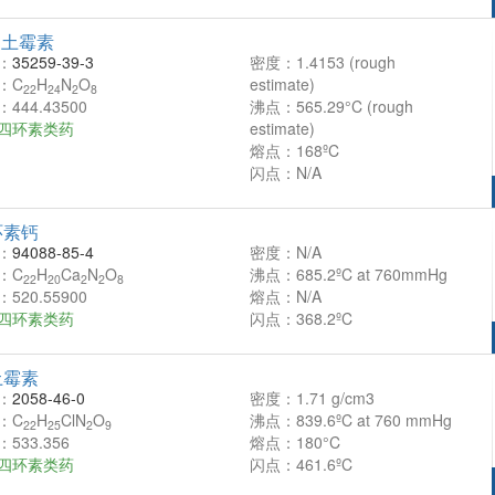
向土霉素
：
35259-39-3
密度：1.4153 (rough
：C
H
N
O
estimate)
22
24
2
8
444.43500
沸点：565.29°C (rough
四环素类药
estimate)
熔点：168ºC
闪点：N/A
环素钙
：
94088-85-4
密度：N/A
：C
H
Ca
N
O
沸点：685.2ºC at 760mmHg
22
20
2
2
8
520.55900
熔点：N/A
四环素类药
闪点：368.2ºC
土霉素
：
2058-46-0
密度：1.71 g/cm3
：C
H
ClN
O
沸点：839.6ºC at 760 mmHg
22
25
2
9
533.356
熔点：180°C
四环素类药
闪点：461.6ºC