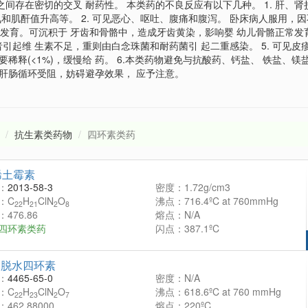
间存在密切的交叉 耐药性。 本类药的不良反应有以下几种。 1. 肝、
氮和肌酐值升高等。 2. 可见恶心、呕吐、腹痛和腹泻。 卧床病人服用，
和骨发育。可沉积于 牙齿和骨骼中，造成牙齿黄染，影响婴 幼儿骨骼正常
者引起维 生素不足，重则由白念珠菌和耐药菌引 起二重感染。 5. 可见
稀释(<1%)，缓慢给 药。 6.本类药物避免与抗酸药、钙盐、 铁盐、
的肝肠循环受阻，妨碍避孕效果， 应予注意。
抗生素类药物
四环素类药
烯土霉素
：
2013-58-3
密度：1.72g/cm3
：C
H
ClN
O
沸点：716.4ºC at 760mmHg
22
21
2
8
476.86
熔点：N/A
四环素类药
闪点：387.1ºC
向脱水四环素
：
4465-65-0
密度：N/A
：C
H
ClN
O
沸点：618.6ºC at 760 mmHg
22
23
2
7
462.88000
熔点：220ºC