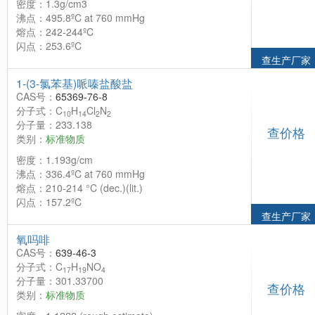
密度：1.3g/cm3
沸点：495.8ºC at 760 mmHg
熔点：242-244ºC
闪点：253.6ºC
查生产厂家
1-(3-氯苯基)哌嗪盐酸盐
CAS号：
65369-76-8
分子式：C
H
Cl
N
10
14
2
2
分子量：233.138
查价格
类别：
标准物质
密度：1.193g/cm
沸点：336.4ºC at 760 mmHg
熔点：210-214 °C (dec.)(lit.)
闪点：157.2ºC
查生产厂家
氧吗啡
CAS号：
639-46-3
分子式：C
H
NO
17
19
4
分子量：301.33700
查价格
类别：
标准物质