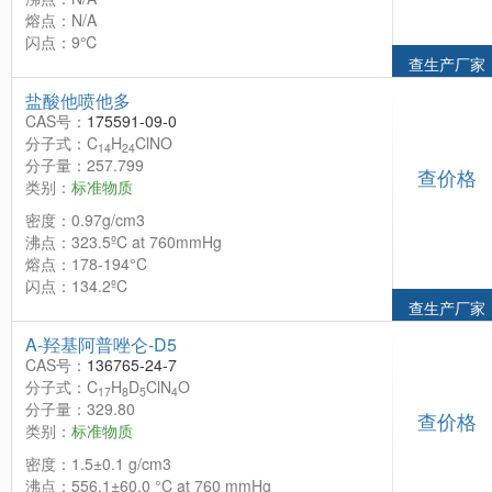
熔点：N/A
闪点：9℃
查生产厂家
盐酸他喷他多
CAS号：
175591-09-0
分子式：C
H
ClNO
14
24
分子量：257.799
查价格
类别：
标准物质
密度：0.97g/cm3
沸点：323.5ºC at 760mmHg
熔点：178-194°C
闪点：134.2ºC
查生产厂家
Α-羟基阿普唑仑-D5
CAS号：
136765-24-7
分子式：C
H
D
ClN
O
17
8
5
4
分子量：329.80
查价格
类别：
标准物质
密度：1.5±0.1 g/cm3
沸点：556.1±60.0 °C at 760 mmHg