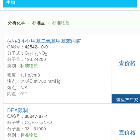
生物
分析化学
标准品
标准物质
(+/-)-3,4-亚甲基二氧基甲基苯丙胺
CAS号：
42542-10-9
分子式：C
H
NO
11
15
2
分子量：193.24200
查价格
类别：
标准物质
密度：1.1 g/cm3
沸点：318ºC at 760 mmHg
熔点：N/A
闪点：9℃
查生产厂家
DEA限制
CAS号：
88247-87-4
分子式：C
H
D
N
O
21
29
3
2
分子量：331.51000
查价格
类别：
标准物质