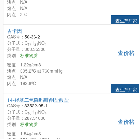
沸点：N/A
熔点：N/A
闪点：2℃
查生产厂家
古卡因
CAS号：
50-36-2
分子式：C
H
NO
17
21
4
分子量：303.35300
查价格
类别：
标准物质
密度：1.22g/cm3
沸点：395.2ºC at 760mmHg
熔点：N/A
闪点：192.8ºC
查生产厂家
14-羟基二氢降吗啡酮盐酸盐
CAS号：
33522-95-1
分子式：C
H
NO
16
17
4
分子量：287.31000
查价格
类别：
标准物质
密度：1.54g/cm3