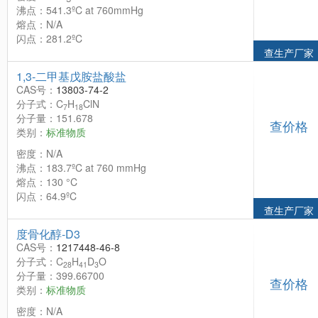
沸点：541.3ºC at 760mmHg
熔点：N/A
闪点：281.2ºC
查生产厂家
1,3-二甲基戊胺盐酸盐
CAS号：
13803-74-2
分子式：C
H
ClN
7
18
分子量：151.678
查价格
类别：
标准物质
密度：N/A
沸点：183.7ºC at 760 mmHg
熔点：130 °C
闪点：64.9ºC
查生产厂家
度骨化醇-D3
CAS号：
1217448-46-8
分子式：C
H
D
O
28
41
3
分子量：399.66700
查价格
类别：
标准物质
密度：N/A