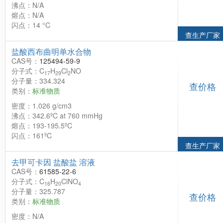
沸点：N/A
熔点：N/A
闪点：14 °C
查生产厂家
盐酸西布曲明单水合物
CAS号：
125494-59-9
分子式：C
H
Cl
NO
17
29
2
分子量：334.324
查价格
类别：
标准物质
密度：1.026 g/cm3
沸点：342.6ºC at 760 mmHg
熔点：193-195.5ºC
闪点：161ºC
查生产厂家
去甲可卡因 盐酸盐 溶液
CAS号：
61585-22-6
分子式：C
H
ClNO
16
20
4
分子量：325.787
查价格
类别：
标准物质
密度：N/A