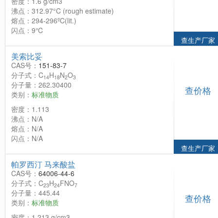
密度：1.6 g/cm3
沸点：312.97°C (rough estimate)
熔点：294-296ºC(lit.)
闪点：9℃
查生产厂家
美索比妥
CAS号：
151-83-7
分子式：C
H
N
O
14
18
2
3
分子量：262.30400
查价格
类别：
标准物质
密度：1.113
沸点：N/A
熔点：N/A
闪点：N/A
查生产厂家
帕罗西汀 马来酸盐
CAS号：
64006-44-6
分子式：C
H
FNO
23
24
7
分子量：445.44
查价格
类别：
标准物质
密度：1.213 g/cm3