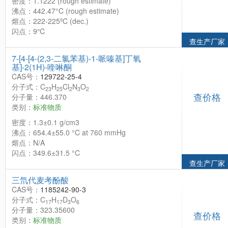
密度：1.1222 (rough estimate)
沸点：442.47°C (rough estimate)
熔点：222-225ºC (dec.)
闪点：9℃
查生产厂家
7-[4-[4-(2,3-二氯苯基)-1-哌嗪基]丁氧
基]-2(1H)-喹啉酮
CAS号：
129722-25-4
分子式：C
H
Cl
N
O
23
25
2
3
2
查价格
分子量：446.370
类别：
标准物质
密度：1.3±0.1 g/cm3
沸点：654.4±55.0 °C at 760 mmHg
熔点：N/A
闪点：349.6±31.5 °C
查生产厂家
三氘代麦考酚酸
CAS号：
1185242-90-3
分子式：C
H
D
O
17
17
3
6
分子量：323.35600
查价格
类别：
标准物质