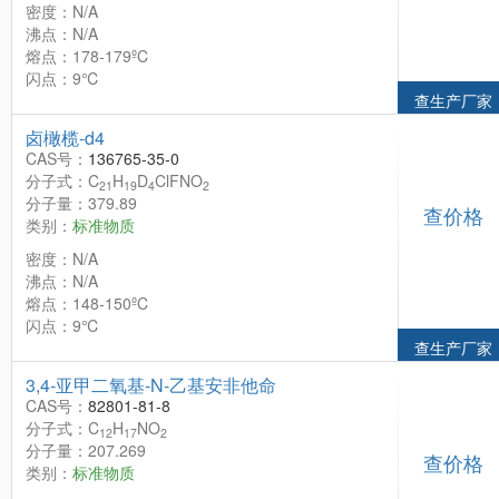
密度：N/A
沸点：N/A
熔点：178-179ºC
闪点：9℃
查生产厂家
卤橄榄-d4
CAS号：
136765-35-0
分子式：C
H
D
ClFNO
21
19
4
2
分子量：379.89
查价格
类别：
标准物质
密度：N/A
沸点：N/A
熔点：148-150ºC
闪点：9℃
查生产厂家
3,4-亚甲二氧基-N-乙基安非他命
CAS号：
82801-81-8
分子式：C
H
NO
12
17
2
分子量：207.269
查价格
类别：
标准物质