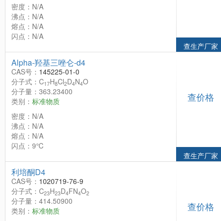
密度：N/A
沸点：N/A
熔点：N/A
闪点：N/A
查生产厂家
Alpha-羟基三唑仑-d4
CAS号：
145225-01-0
分子式：C
H
Cl
D
N
O
17
8
2
4
4
分子量：363.23400
查价格
类别：
标准物质
密度：N/A
沸点：N/A
熔点：N/A
闪点：9℃
查生产厂家
利培酮D4
CAS号：
1020719-76-9
分子式：C
H
D
FN
O
23
23
4
4
2
分子量：414.50900
查价格
类别：
标准物质