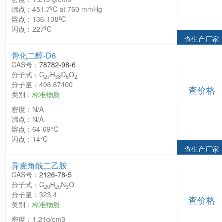
沸点：451.7ºC at 760 mmHg
熔点：136-138ºC
闪点：227ºC
查生产厂家
骨化二醇-D6
CAS号：
78782-98-6
分子式：C
H
D
O
27
38
6
2
分子量：406.67400
查价格
类别：
标准物质
密度：N/A
沸点：N/A
熔点：64-69°C
闪点：14℃
查生产厂家
异麦角酰二乙胺
CAS号：
2126-78-5
分子式：C
H
N
O
20
25
3
分子量：323.4
查价格
类别：
标准物质
密度：1.21g/cm3