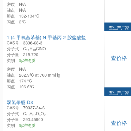
密度：N/A
沸点：N/A
熔点：132-134°C
闪点：2℃
查生产厂家
1-(4-甲氧基苯基)-N-甲基丙-2-胺盐酸盐
CAS号：
3398-68-3
分子式：C
H
ClNO
11
18
分子量：215.720
查价格
类别：
标准物质
密度：N/A
沸点：262.9ºC at 760 mmHg
熔点：174 °C
闪点：106.6ºC
查生产厂家
双氢睾酮-D3
CAS号：
79037-34-6
分子式：C
H
D
O
19
27
3
2
分子量：293.45900
查价格
类别：
标准物质