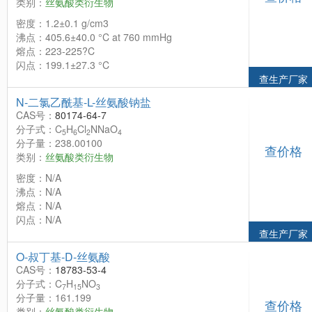
类别：
丝氨酸类衍生物
密度：1.2±0.1 g/cm3
沸点：405.6±40.0 °C at 760 mmHg
熔点：223-225?C
闪点：199.1±27.3 °C
查生产厂家
N-二氯乙酰基-L-丝氨酸钠盐
CAS号：
80174-64-7
分子式：C
H
Cl
NNaO
5
6
2
4
分子量：238.00100
查价格
类别：
丝氨酸类衍生物
密度：N/A
沸点：N/A
熔点：N/A
闪点：N/A
查生产厂家
O-叔丁基-D-丝氨酸
CAS号：
18783-53-4
分子式：C
H
NO
7
15
3
分子量：161.199
查价格
类别：
丝氨酸类衍生物