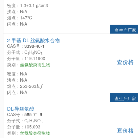
密度：1.3±0.1 g/cm3
沸点：N/A
熔点：147ºC
闪点：N/A
查生产厂家
2-甲基-DL-丝氨酸水合物
CAS号：
3398-40-1
分子式：C
H
NO
4
9
3
分子量：119.11900
查价格
类别：
丝氨酸类衍生物
密度：N/A
沸点：N/A
熔点：253-263â„ƒ
闪点：N/A
查生产厂家
DL-异丝氨酸
CAS号：
565-71-9
分子式：C
H
NO
3
7
3
分子量：105.093
查价格
类别：
丝氨酸类衍生物