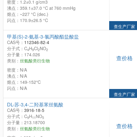
密度：1.2±0.1 g/cm3
沸点：359.1±37.0 °C at 760 mmHg
熔点：~227 °C (dec.)
闪点：170.9±26.5 °C
查生产厂家
甲基(S)-2-氨基-3-氯丙酸酯盐酸盐
CAS号：
112346-82-4
分子式：C
H
Cl
NO
4
9
2
2
分子量：174.026
查价格
类别：
丝氨酸类衍生物
密度：N/A
沸点：N/A
熔点：149-152℃
闪点：N/A
查生产厂家
DL-苏-3,4-二羟基苯丝氨酸
CAS号：
3916-18-5
分子式：C
H
NO
9
11
5
分子量：213.18700
查价格
类别：
丝氨酸类衍生物