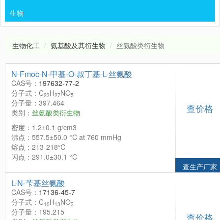
生物
生物化工
氨基酸及其衍生物
丝氨酸类衍生物
N-Fmoc-N-甲基-O-叔丁基-L-丝氨酸
CAS号：
197632-77-2
分子式：C
H
NO
23
27
5
分子量：397.464
查价格
类别：
丝氨酸类衍生物
密度：1.2±0.1 g/cm3
沸点：557.5±50.0 °C at 760 mmHg
熔点：213-218℃
闪点：291.0±30.1 °C
查生产厂家
L-N-苄基丝氨酸
CAS号：
17136-45-7
分子式：C
H
NO
10
13
3
分子量：195.215
查价格