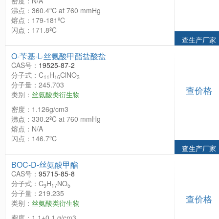
密度：N/A
沸点：360.4ºC at 760 mmHg
熔点：179-181ºC
闪点：171.8ºC
查生产厂家
O-苄基-L-丝氨酸甲酯盐酸盐
CAS号：
19525-87-2
分子式：C
H
ClNO
11
16
3
分子量：245.703
查价格
类别：
丝氨酸类衍生物
密度：1.126g/cm3
沸点：330.2ºC at 760 mmHg
熔点：N/A
闪点：146.7ºC
查生产厂家
BOC-D-丝氨酸甲酯
CAS号：
95715-85-8
分子式：C
H
NO
9
17
5
分子量：219.235
查价格
类别：
丝氨酸类衍生物
密度：1.1±0.1 g/cm3