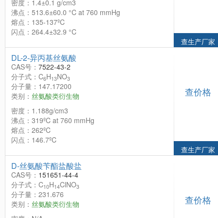
密度：1.4±0.1 g/cm3
沸点：513.6±60.0 °C at 760 mmHg
熔点：135-137ºC
闪点：264.4±32.9 °C
查生产厂家
DL-2-异丙基丝氨酸
CAS号：
7522-43-2
分子式：C
H
NO
6
13
3
分子量：147.17200
查价格
类别：
丝氨酸类衍生物
密度：1.188g/cm3
沸点：319ºC at 760 mmHg
熔点：262ºC
闪点：146.7ºC
查生产厂家
D-丝氨酸苄酯盐酸盐
CAS号：
151651-44-4
分子式：C
H
ClNO
10
14
3
分子量：231.676
查价格
类别：
丝氨酸类衍生物