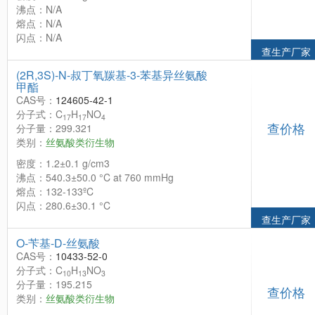
沸点：N/A
熔点：N/A
闪点：N/A
查生产厂家
(2R,3S)-N-叔丁氧羰基-3-苯基异丝氨酸
甲酯
CAS号：
124605-42-1
分子式：C
H
NO
17
17
4
查价格
分子量：299.321
类别：
丝氨酸类衍生物
密度：1.2±0.1 g/cm3
沸点：540.3±50.0 °C at 760 mmHg
熔点：132-133ºC
闪点：280.6±30.1 °C
查生产厂家
O-苄基-D-丝氨酸
CAS号：
10433-52-0
分子式：C
H
NO
10
13
3
分子量：195.215
查价格
类别：
丝氨酸类衍生物