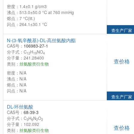
密度：1.4±0.1 g/cm3
沸点：513.0±50.0 °C at 760 mmHg
熔点：7 °C(lit.)
闪点：264.1±30.1 °C
查生产厂家
N-(3-氧辛酰基)-DL-高丝氨酸内酯
CAS号：
106983-27-1
分子式：C
H
NO
12
19
4
分子量：241.28400
查价格
类别：
丝氨酸类衍生物
密度：N/A
沸点：N/A
熔点：N/A
闪点：N/A
查生产厂家
DL-环丝氨酸
CAS号：
68-39-3
分子式：C
H
N
O
3
6
2
2
分子量：102.092
查价格
类别：
丝氨酸类衍生物