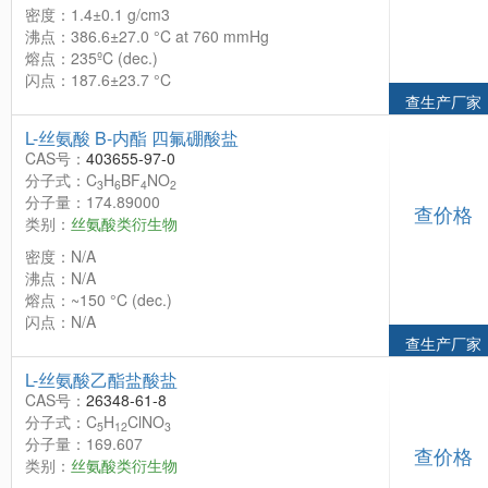
密度：1.4±0.1 g/cm3
沸点：386.6±27.0 °C at 760 mmHg
熔点：235ºC (dec.)
闪点：187.6±23.7 °C
查生产厂家
L-丝氨酸 Β-内酯 四氟硼酸盐
CAS号：
403655-97-0
分子式：C
H
BF
NO
3
6
4
2
分子量：174.89000
查价格
类别：
丝氨酸类衍生物
密度：N/A
沸点：N/A
熔点：~150 °C (dec.)
闪点：N/A
查生产厂家
L-丝氨酸乙酯盐酸盐
CAS号：
26348-61-8
分子式：C
H
ClNO
5
12
3
分子量：169.607
查价格
类别：
丝氨酸类衍生物