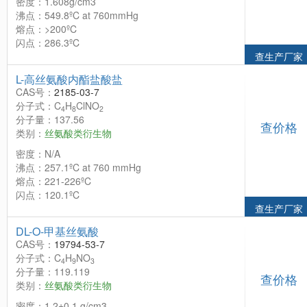
密度：1.608g/cm3
沸点：549.8ºC at 760mmHg
熔点：>200ºC
闪点：286.3ºC
查生产厂家
L-高丝氨酸内酯盐酸盐
CAS号：
2185-03-7
分子式：C
H
ClNO
4
8
2
分子量：137.56
查价格
类别：
丝氨酸类衍生物
密度：N/A
沸点：257.1ºC at 760 mmHg
熔点：221-226ºC
闪点：120.1ºC
查生产厂家
DL-O-甲基丝氨酸
CAS号：
19794-53-7
分子式：C
H
NO
4
9
3
分子量：119.119
查价格
类别：
丝氨酸类衍生物
密度：1.2±0.1 g/cm3