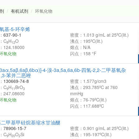
剂
有机试剂
环氧化物
环氧基-5-环辛烯
：
637-90-1
密度：1.013 g/mL at 25ºC(lit.)
：C
H
O
沸点：195ºC(lit.)
8
12
124.18000
熔点：N/A
环氧化物
闪点：158 °F
(3aα,5aβ,6aβ,6bα)]-4-溴-3a,5a,6a,6b-四氢-2,2-二甲基氧杂
-1,3-苯并二恶唑
：
130669-74-8
密度：1.577g/cm3
：C
H
BrO
沸点：293.785ºC at 760
9
11
3
247.08600
mmHg
环氧化物
熔点：76-79ºC(lit.)
闪点：117.688ºC
基二甲基甲硅烷基缩水甘油醚
：
78906-15-7
密度：0.901 g/mL at 25ºC(lit.)
：C
H
O
Si
沸点：195-197ºC(lit.)
9
20
2