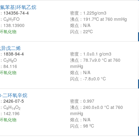
(4-氟苯基)环氧乙烷
：
134356-74-4
密度：1.225g/cm3
：C
H
FO
沸点：191.7ºC at 760 mmHg
8
7
138.13900
熔点：N/A
环氧化物
闪点：22ºC
化异戊二烯
：
1838-94-4
密度：1.0±0.1 g/cm3
：C
H
O
沸点：78.7±9.0 °C at 760
5
8
84.116
mmHg
环氧化物
熔点：N/A
闪点：-7.8±0.0 °C
7,8-二环氧辛烷
：
2426-07-5
密度：0.997
：C
H
O
沸点：240.0±0.0 °C at 760
8
14
2
142.196
mmHg
环氧化物
熔点：N/A
闪点：98 ºC