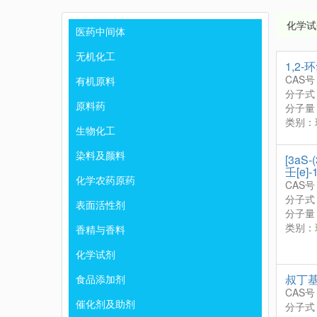
化学试
医药中间体
无机化工
1,2-
CAS号
有机原料
分子式
原料药
分子量：
类别：
生物化工
染料及颜料
[3aS-
壬[e]
化学农药原药
CAS号
分子式
表面活性剂
分子量：
类别：
香精与香料
化学试剂
叔丁
食品添加剂
CAS号
催化剂及助剂
分子式