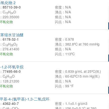
氧化物 2
：
85710-39-0
密度：N/A
：C
H
O
沸点：N/A
15
24
220.35000
熔点：N/A
环氧化物
闪点：N/A
基苯缩水甘油醚
：
6178-32-1
密度：0.978
：C
H
O
沸点：382.8ºC at 760 mmHg
18
28
2
276.41400
熔点：N/A
环氧化物
闪点：113ºC
+)-1,2-环氧辛烷
：
77495-66-0
密度：0.839 g/mL at 25ºC(lit.)
：C
H
O
沸点：60-62ºC15 mm Hg(lit.)
8
16
128.21200
熔点：N/A
环氧化物
闪点：99 °F
二甲基-4-(氯甲基)-1,3-二氧戊环
：
4362-40-7
密度：1.1±0.1 g/cm3
：C
H
ClO
沸点：156.0±0.0 °C at 760