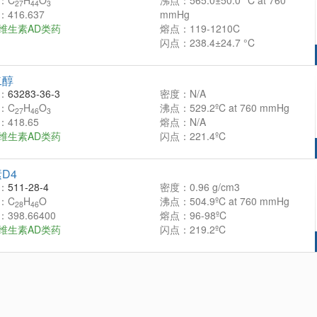
：C
H
O
沸点：565.0±50.0 °C at 760
27
44
3
416.637
mmHg
维生素AD类药
熔点：119-1210C
闪点：238.4±24.7 °C
二醇
：
63283-36-3
密度：N/A
：C
H
O
沸点：529.2ºC at 760 mmHg
27
46
3
418.65
熔点：N/A
维生素AD类药
闪点：221.4ºC
D4
：
511-28-4
密度：0.96 g/cm3
：C
H
O
沸点：504.9ºC at 760 mmHg
28
46
398.66400
熔点：96-98ºC
维生素AD类药
闪点：219.2ºC