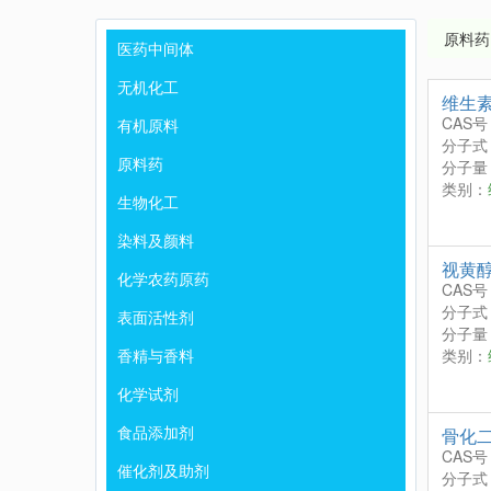
原料药
医药中间体
无机化工
维生素
CAS号
有机原料
分子式
原料药
分子量：
类别：
生物化工
染料及颜料
视黄
化学农药原药
CAS号
分子式
表面活性剂
分子量：
香精与香料
类别：
化学试剂
食品添加剂
骨化
CAS号
催化剂及助剂
分子式