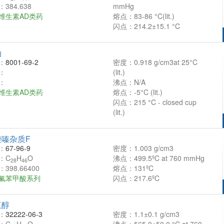
384.638
mmHg
维生素AD类药
熔点：83-86 °C(lit.)
闪点：214.2±15.1 °C
油
：
8001-69-2
密度：0.918 g/cm3at 25°C
：
(lit.)
：
沸点：N/A
维生素AD类药
熔点：-5°C (lit.)
闪点：215 °C - closed cup
(lit.)
嗪杂质F
：
67-96-9
密度：1.003 g/cm3
：C
H
O
沸点：499.5ºC at 760 mmHg
28
46
398.66400
熔点：131ºC
氟苯甲酸系列
闪点：217.6ºC
三醇
：
32222-06-3
密度：1.1±0.1 g/cm3