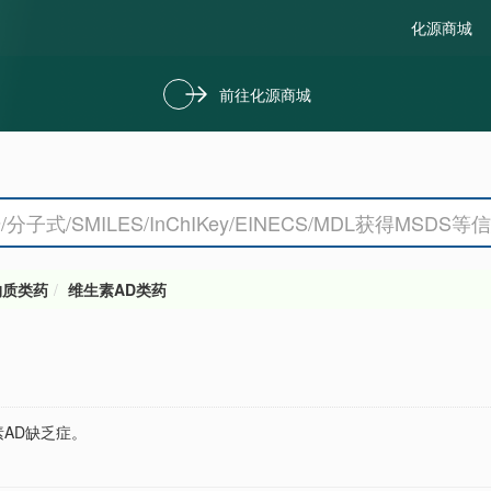
化源商城
前往化源商城
物质类药
维生素AD类药
AD缺乏症。