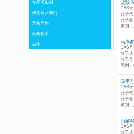
盐酸
食品添加剂
CAS号
催化剂及助剂
分子式
分子量：
天然产物
类别：
分析化学
马来
生物
CAS号
分子式
分子量：
类别：
咳平
CAS号
分子式
分子量：
类别：
丙酰
CAS号
分子式