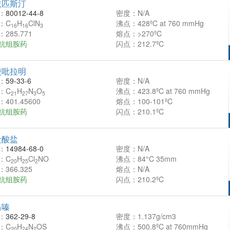
依匹斯汀
：
80012-44-8
密度：N/A
：C
H
ClN
沸点：428ºC at 760 mmHg
16
16
3
285.771
熔点：>270ºC
抗组胺药
闪点：212.7ºC
酸吡拉明
：
59-33-6
密度：N/A
：C
H
N
O
沸点：423.8ºC at 760 mmHg
21
27
3
5
401.45600
熔点：100-101ºC
抗组胺药
闪点：210.1ºC
盐酸盐
：
14984-68-0
密度：N/A
：C
H
Cl
NO
沸点：84°C 35mm
20
25
2
366.325
熔点：N/A
抗组胺药
闪点：210.2ºC
马嗪
：
362-29-8
密度：1.137g/cm3
：C
H
N
OS
沸点：500.8ºC at 760mmHg
20
24
2