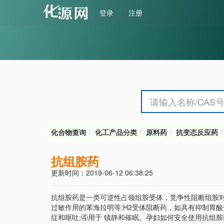
登录
注册
化合物查询
化工产品分类
原料药
抗变态反应药
抗组胺药
更新时间：2019-06-12 06:38:25
抗组胺药是一类可逆性占领组胺受体，竞争性阻断组胺对
过敏作用的苯海拉明等;H2受体阻断药，如具有抑制胃酸
症和呕吐;④用于 镇静和催眠。孕妇如何安全使用抗组