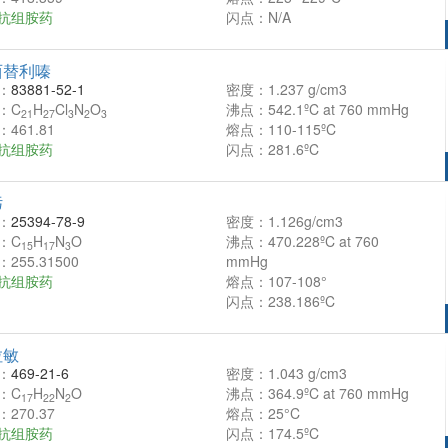
抗组胺药
闪点：N/A
西替利嗪
：
83881-52-1
密度：1.237 g/cm3
：C
H
Cl
N
O
沸点：542.1ºC at 760 mmHg
21
27
3
2
3
461.81
熔点：110-115ºC
抗组胺药
闪点：281.6ºC
肟
：
25394-78-9
密度：1.126g/cm3
：C
H
N
O
沸点：470.228ºC at 760
15
17
3
255.31500
mmHg
抗组胺药
熔点：107-108°
闪点：238.186ºC
拉敏
：
469-21-6
密度：1.043 g/cm3
：C
H
N
O
沸点：364.9ºC at 760 mmHg
17
22
2
270.37
熔点：25°C
抗组胺药
闪点：174.5ºC