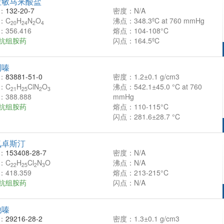
拉敏马来酸盐
：
132-20-7
密度：N/A
：C
H
N
O
沸点：348.3ºC at 760 mmHg
20
24
2
4
356.416
熔点：104-108°C
抗组胺药
闪点：164.5ºC
利嗪
：
83881-51-0
密度：1.2±0.1 g/cm3
：C
H
ClN
O
沸点：542.1±45.0 °C at 760
21
25
2
3
388.888
mmHg
抗组胺药
熔点：110-115°C
闪点：281.6±28.7 °C
氮卓斯汀
：
153408-28-7
密度：N/A
：C
H
Cl
N
O
沸点：N/A
22
25
2
3
418.359
熔点：213-215°C
抗组胺药
闪点：N/A
他嗪
：
29216-28-2
密度：1.3±0.1 g/cm3