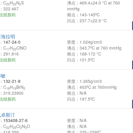
：C
H
N
S
沸点：469.4±24.0 °C at 760
20
22
2
322.467
mmHg
抗组胺药
熔点：143-145ºC
闪点：237.7±22.9 °C
苯海拉明
：
147-24-0
密度：1.024g/cm3
：C
H
ClNO
沸点：343.7ºC at 760 mmHg
17
22
291.816
熔点：168-172 °C
抗组胺药
闪点：101.5ºC
那敏
：
132-21-8
密度：1.265g/cm3
：C
H
BrN
沸点：403ºC at 760mmHg
16
19
2
319.23900
熔点：N/A
抗组胺药
闪点：197.5ºC
氮卓斯汀
：
153408-27-6
密度：N/A
：C
H
Cl
N
O
沸点：N/A
22
25
2
3
418.359
熔点：225--229ºC