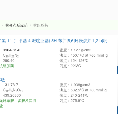
抗变态反应药
抗组胺药
-二氢-11-(1-甲基-4-哌啶亚基)-5H-苯并[5,6]环庚烷并[1,2-b]吡
：
3964-81-6
密度：1.127 g/cm3
：C
H
N
沸点：450.1ºC at 760 mmHg
20
22
2
290.40
熔点：124-126ºC
抗组胺药
闪点：226ºC
那敏
：
131-73-7
密度：1.938g/cm3
：C
H
N
O
沸点：532.5ºC at 760mmHg
12
5
7
12
439.20800
熔点：240-241ºC
无环单胺、多胺及其衍
闪点：275.9ºC
盐