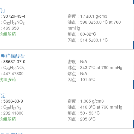
斯汀
：
90729-43-4
密度：1.1±0.1 g/cm3
：C
H
NO
沸点：596.3±50.0 °C at 760
32
39
2
469.658
mmHg
抗组胺药
熔点：80-82°C
闪点：314.5±30.1 °C
拉明柠檬酸盐
：
88637-37-0
密度：N/A
：C
H
NO
沸点：343.7ºC at 760 mmHg
23
29
8
447.47800
熔点：N/A
抗组胺药
闪点：101.5ºC
茚定
：
5636-83-9
密度：1.065 g/cm3
：C
H
N
沸点：416.3ºC at 760 mmHg
20
24
2
292.41800
熔点：50 - 53 °C
抗组胺药
闪点：205.6ºC