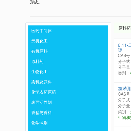
形成。
原料药
医药中间体
无机化工
6,11
啶
有机原料
CAS号
原料药
分子式
分子量：
生物化工
类别：
染料及颜料
氯苯
化学农药原药
CAS号
分子式
表面活性剂
分子量：
类别：
香精与香料
生物和
化学试剂