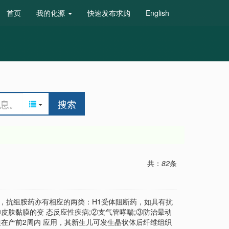
首页
我的化源
快速发布求购
English
搜索
共：
82
条
，抗组胺药亦有相应的两类：H1受体阻断药，如具有抗
皮肤黏膜的变 态反应性疾病;②支气管哮喘;③防治晕动
在产前2周内 应用，其新生儿可发生晶状体后纤维组织