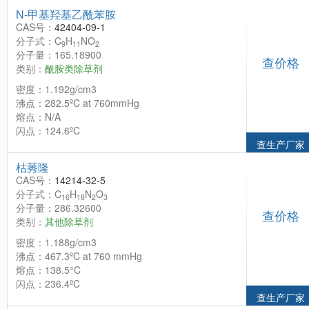
N-甲基羟基乙酰苯胺
CAS号：
42404-09-1
分子式：C
H
NO
9
11
2
分子量：165.18900
查价格
类别：
酰胺类除草剂
密度：1.192g/cm3
沸点：282.5ºC at 760mmHg
熔点：N/A
闪点：124.6ºC
查生产厂家
枯莠隆
CAS号：
14214-32-5
分子式：C
H
N
O
16
18
2
3
分子量：286.32600
查价格
类别：
其他除草剂
密度：1.188g/cm3
沸点：467.3ºC at 760 mmHg
熔点：138.5°C
闪点：236.4ºC
查生产厂家