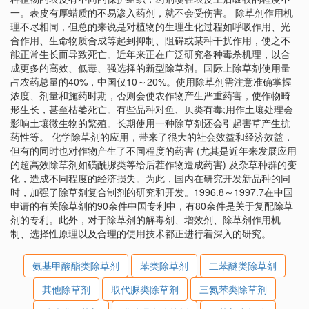
一。表皮有厚蜡质的不易渗入药剂，就不会受伤害。 除草剂作用机
理不尽相同，但总的来说是对植物的生理生化过程如呼吸作用、光
合作用、生命物质合成等起到抑制、阻碍或某种干扰作用，使之不
能正常生长而导致死亡。近年来正在广泛研究各种毒杀机理，以合
成更多的高效、低毒、强选择的新型除草剂。国际上除草剂使用量
占农药总量的40%，中国仅10～20%。使用除草剂需注意准确掌握
浓度、剂量和施药时期，否则会使农作物产生严重药害，使作物畸
形生长，甚至枯萎死亡。有些品种对鱼、贝类有毒;用作土壤处理会
影响土壤微生物的繁殖。长期使用一种除草剂还会引起害草产生抗
药性等。 化学除草剂的应用，带来了很大的社会效益和经济效益，
但有的同时也对作物产生了不同程度的药害 (尤其是近年来发展应用
的超高效除草剂如磺酰脲类等给后茬作物造成药害) 及杂草种群的变
化，造成不同程度的经济损失。为此，国内在研究开发新品种的同
时，加强了除草剂复合制剂的研究和开发。1996.8～1997.7在中国
申请的有关除草剂的90余件中国专利中，有80余件是关于复配除草
剂的专利。此外，对于除草剂的解毒剂、增效剂、除草剂作用机
制、选择性原理以及合理的使用技术都正进行着深入的研究。
氨基甲酸酯类除草剂
苯类除草剂
二苯醚类除草剂
其他除草剂
取代脲类除草剂
三氮苯类除草剂