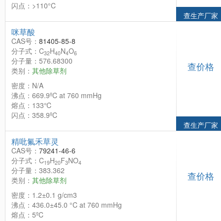
闪点：>110°C
查生产厂家
咪草酸
CAS号：
81405-85-8
分子式：C
H
N
O
32
40
4
6
分子量：576.68300
查价格
类别：
其他除草剂
密度：N/A
沸点：669.9ºC at 760 mmHg
熔点：133℃
闪点：358.9ºC
查生产厂家
精吡氟禾草灵
CAS号：
79241-46-6
分子式：C
H
F
NO
19
20
3
4
分子量：383.362
查价格
类别：
其他除草剂
密度：1.2±0.1 g/cm3
沸点：436.0±45.0 °C at 760 mmHg
熔点：5ºC