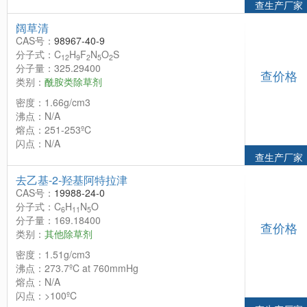
查生产厂家
阔草清
CAS号：
98967-40-9
分子式：C
H
F
N
O
S
12
9
2
5
2
分子量：325.29400
查价格
类别：
酰胺类除草剂
密度：1.66g/cm3
沸点：N/A
熔点：251-253ºC
闪点：N/A
查生产厂家
去乙基-2-羟基阿特拉津
CAS号：
19988-24-0
分子式：C
H
N
O
6
11
5
分子量：169.18400
查价格
类别：
其他除草剂
密度：1.51g/cm3
沸点：273.7ºC at 760mmHg
熔点：N/A
闪点：>100ºC