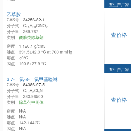
查生产厂家
乙草胺
CAS号：
34256-82-1
分子式：C
H
ClNO
14
20
2
分子量：269.767
查价格
类别：
酰胺类除草剂
密度：1.1±0.1 g/cm3
沸点：391.5±42.0 °C at 760 mmHg
熔点：<0ºC
闪点：190.5±27.9 °C
查生产厂家
3,7-二氯-8-二氯甲基喹啉
CAS号：
84086-97-5
分子式：C
H
Cl
N
10
5
4
分子量：280.96500
查价格
类别：
除草剂中间体
密度：N/A
沸点：N/A
熔点：142-144?C
闪点：N/A