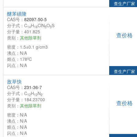
查生产厂家
醚苯磺隆
CAS号：
82097-50-5
分子式：C
H
ClN
O
S
14
16
5
5
分子量：401.825
查价格
类别：
其他除草剂
密度：1.5±0.1 g/cm3
沸点：N/A
熔点：178ºC
闪点：N/A
查生产厂家
敌草快
CAS号：
231-36-7
分子式：C
H
N
12
12
2
分子量：184.23700
查价格
类别：
其他除草剂
密度：N/A
沸点：N/A
熔点：N/A
闪点：N/A