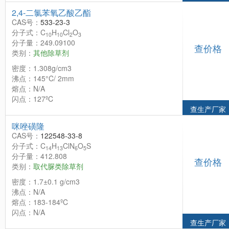
2,4-二氯苯氧乙酸乙酯
CAS号：
533-23-3
分子式：C
H
Cl
O
10
10
2
3
分子量：249.09100
查价格
类别：
其他除草剂
密度：1.308g/cm3
沸点：145°C/ 2mm
熔点：N/A
闪点：127ºC
查生产厂家
咪唑磺隆
CAS号：
122548-33-8
分子式：C
H
ClN
O
S
14
13
6
5
分子量：412.808
查价格
类别：
取代脲类除草剂
密度：1.7±0.1 g/cm3
沸点：N/A
熔点：183-184ºC
闪点：N/A
查生产厂家