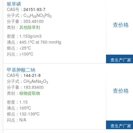
哌草磷
CAS号：
24151-93-7
分子式：C
H
NO
PS
14
28
3
2
分子量：353.48100
查价格
类别：
其他除草剂
密度：1.153g/cm3
沸点：445.1ºC at 760 mmHg
熔点：<25℃
闪点：>100ºC
查生产厂家
甲基胂酸二钠
CAS号：
144-21-8
分子式：CH
AsNa
O
3
2
3
分子量：183.93400
查价格
类别：
植物提取物
密度：1.15
沸点：165ºC
熔点：132-139ºC
闪点：N/A
查生产厂家