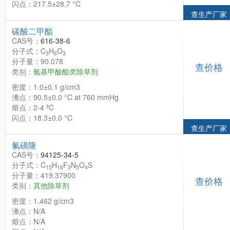
闪点：217.5±28.7 °C
查生产厂家
碳酸二甲酯
CAS号：
616-38-6
分子式：C
H
O
3
6
3
分子量：90.078
查价格
类别：
氨基甲酸酯类除草剂
密度：1.0±0.1 g/cm3
沸点：90.5±0.0 °C at 760 mmHg
熔点：2-4 ºC
闪点：18.3±0.0 °C
查生产厂家
氟磺隆
CAS号：
94125-34-5
分子式：C
H
F
N
O
S
15
16
3
5
4
分子量：419.37900
查价格
类别：
其他除草剂
密度：1.462 g/cm3
沸点：N/A
熔点：N/A