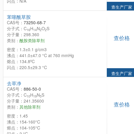
闪点：N/A
查生产厂家
苯噻酰草胺
CAS号：
73250-68-7
分子式：C
H
N
O
S
16
14
2
2
分子量：298.360
查价格
类别：
酰胺类除草剂
密度：1.3±0.1 g/cm3
沸点：441.0±47.0 °C at 760 mmHg
熔点：134.8ºC
闪点：220.5±29.3 °C
查生产厂家
去草净
CAS号：
886-50-0
分子式：C
H
N
S
10
19
5
分子量：241.35600
查价格
类别：
其他除草剂
密度：1.45
沸点：154-160°C
熔点：104-105°C
闪点：2 °C