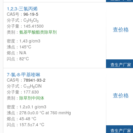
1,2,3-三氯丙烯
CAS号：
96-19-5
分子式：C
H
Cl
3
3
3
分子量：145.41500
查价格
类别：
氨基甲酸酯类除草剂
密度：1,43 g/cm3
沸点：145°C
熔点：N/A
闪点：82°C
查生产厂家
7-氯-8-甲基喹啉
CAS号：
78941-93-2
分子式：C
H
ClN
10
8
分子量：177.630
查价格
类别：
除草剂中间体
密度：1.2±0.1 g/cm3
沸点：278.0±0.0 °C at 760 mmHg
熔点：45-48 °C
闪点：157.5±7.4 °C
查生产厂家