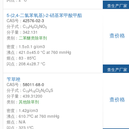
查生产厂家
5-(2,4-二氯苯氧基)-2-硝基苯甲酸甲酯
CAS号：
42576-02-3
分子式：C
H
Cl
NO
14
9
2
5
分子量：342.131
查价格
类别：
二苯醚类除草剂
密度：1.5±0.1 g/cm3
沸点：421.0±45.0 °C at 760 mmHg
熔点：83 - 85ºC
闪点：208.4±28.7 °C
查生产厂家
苄草唑
CAS号：
58011-68-0
分子式：C
H
Cl
N
O
S
19
16
2
2
4
分子量：439.31200
查价格
类别：
其他除草剂
密度：1.42g/cm3
沸点：610.7ºC at 760 mmHg
熔点：N/A
闪点：323.1ºC