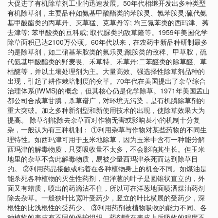
大促进了有机除草剂工业的迅速发展。50年代相继开发出多种类型
有机除草剂，主要品种如氨基甲酸酯类的苯胺灵、氯苯胺灵;硫代氨
基甲酸酯类的丙草丹、灭草猛、克草丹等; 均三氮苯类的西玛津、莠
去津等; 苯甲酸类的豆科威; 取代脲类的敌草隆等。1959年美国化学
除草面积已达2100万公顷。60年代以来，在农药中新品种研制最多
的是除草剂，如二硝基苯胺类的氟乐灵;酰胺类的敌稗、甲草胺，硫
代氨基甲酸酯类的野麦畏、禾草特、禾草丹;二苯醚类的除草醚、草
枯醚等，并以土壤处理剂为主。大量高效、强选择性除草剂品种的
出现，引起了耕作栽培制度的变革。70年代在美国提出了杂草综合
治理体系(IWMS)的概念，但其核心仍是化学除草。1971年美国孟山
都公司合成草甘膦，杀草谱广，对环境无污染，是有机膦除草剂的
重大突破。加之多种新剂型和新使用技术的出现，使除草效果大为
提高。 除草剂能除去杂草而对作物无害或影响甚小的机制十分复
杂，一般认为有三种机制： ①利用杂草与作物对某些药物的不同生
理特性。如西玛津可用于玉米地除草，因为玉米中含有一种能分解
西玛津的解毒物质，只要吸收量不太多，不会影响其生长。但玉米
地里的杂草不含此解毒物质，易被少量西玛津杀死而达到除草目
的。 ②利用药品接触或粘着在各种植物身上的机会不同。如煤油是
能杀死各种植物的灭生性药剂，但洋葱的叶子是圆锥状直立的，外
面又有蜡质，喷出的药滴沾不住，所以可在洋葱地面喷洒煤油药剂
除去杂草。一般狭叶比宽叶受药少，竖立的叶比横展的受药少，深
根性的比浅根性的受药少。 ③利用药剂被植物吸收的能力不同。各
种植物的表皮有不同的保护组织，药剂喷在表皮上后吸收的程度不