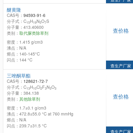
醚黄隆
CAS号：
94593-91-6
分子式：C
H
N
O
S
15
19
5
7
分子量：413.40600
查价格
类别：
取代脲类除草剂
密度：1.415 g/cm3
沸点：N/A
熔点：140-145°C
闪点：144 °C
查生产厂家
三唑酮草酯
CAS号：
128621-72-7
分子式：C
H
Cl
F
N
O
13
10
2
3
3
3
分子量：384.138
查价格
类别：
其他除草剂
密度：1.7±0.1 g/cm3
沸点：472.8±55.0 °C at 760 mmHg
熔点：N/A
闪点：239.7±31.5 °C
查生产厂家