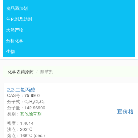
食品添加剂
催化剂及助剂
天然产物
分析化学
生物
化学农药原药
除草剂
2,2-二氯丙酸
CAS号：
75-99-0
分子式：C
H
Cl
O
3
4
2
2
分子量：142.96900
查价格
类别：
其他除草剂
密度：1.4014
沸点：202°C
熔点：166°C (dec.)