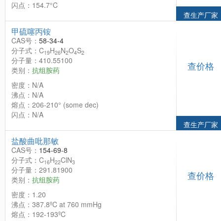
闪点：154.7°C
查生产厂家
甲硫噻丙铵
CAS号：
58-34-4
分子式：C
H
N
O
S
19
26
2
4
2
分子量：410.55100
查价格
类别：
抗组胺药
密度：N/A
沸点：N/A
熔点：206-210° (some dec)
闪点：N/A
查生产厂家
盐酸曲吡那敏
CAS号：
154-69-8
分子式：C
H
ClN
16
22
3
分子量：291.81900
查价格
类别：
抗组胺药
密度：1.20
沸点：387.8ºC at 760 mmHg
熔点：192-193ºC