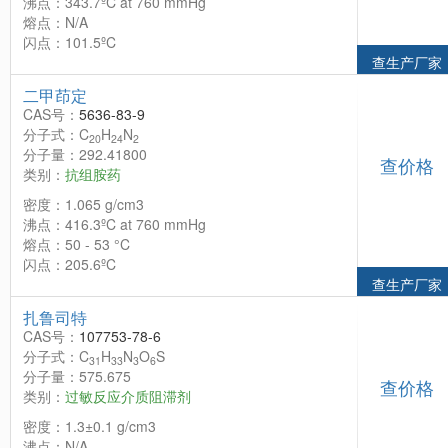
沸点：343.7ºC at 760 mmHg
熔点：N/A
闪点：101.5ºC
查生产厂家
二甲茚定
CAS号：
5636-83-9
分子式：C
H
N
20
24
2
分子量：292.41800
查价格
类别：
抗组胺药
密度：1.065 g/cm3
沸点：416.3ºC at 760 mmHg
熔点：50 - 53 °C
闪点：205.6ºC
查生产厂家
扎鲁司特
CAS号：
107753-78-6
分子式：C
H
N
O
S
31
33
3
6
分子量：575.675
查价格
类别：
过敏反应介质阻滞剂
密度：1.3±0.1 g/cm3
沸点：N/A