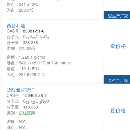
熔点：241-242ºC
闪点：263.9ºC
查生产厂家
西替利嗪
CAS号：
83881-51-0
分子式：C
H
ClN
O
21
25
2
3
分子量：388.888
查价格
类别：
抗组胺药
密度：1.2±0.1 g/cm3
沸点：542.1±45.0 °C at 760 mmHg
熔点：110-115°C
闪点：281.6±28.7 °C
查生产厂家
盐酸氮卓斯汀
CAS号：
153408-28-7
分子式：C
H
Cl
N
O
22
25
2
3
分子量：418.359
查价格
类别：
抗组胺药
密度：N/A
沸点：N/A