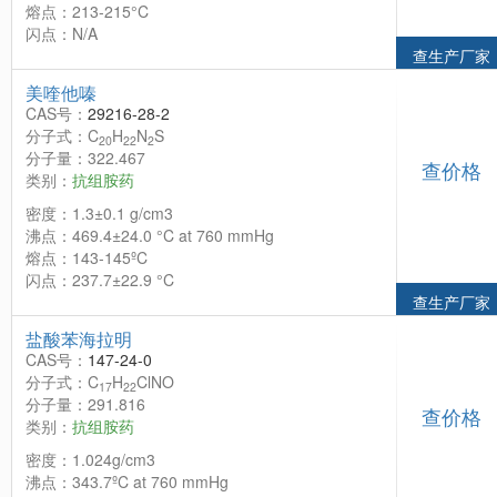
熔点：213-215°C
闪点：N/A
查生产厂家
美喹他嗪
CAS号：
29216-28-2
分子式：C
H
N
S
20
22
2
分子量：322.467
查价格
类别：
抗组胺药
密度：1.3±0.1 g/cm3
沸点：469.4±24.0 °C at 760 mmHg
熔点：143-145ºC
闪点：237.7±22.9 °C
查生产厂家
盐酸苯海拉明
CAS号：
147-24-0
分子式：C
H
ClNO
17
22
分子量：291.816
查价格
类别：
抗组胺药
密度：1.024g/cm3
沸点：343.7ºC at 760 mmHg