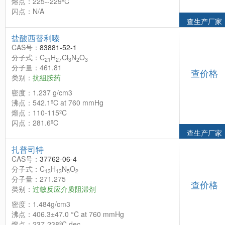
熔点：225--229ºC
闪点：N/A
查生产厂家
盐酸西替利嗪
CAS号：
83881-52-1
分子式：C
H
Cl
N
O
21
27
3
2
3
分子量：461.81
查价格
类别：
抗组胺药
密度：1.237 g/cm3
沸点：542.1ºC at 760 mmHg
熔点：110-115ºC
闪点：281.6ºC
查生产厂家
扎普司特
CAS号：
37762-06-4
分子式：C
H
N
O
13
13
5
2
分子量：271.275
查价格
类别：
过敏反应介质阻滞剂
密度：1.484g/cm3
沸点：406.3±47.0 °C at 760 mmHg
熔点：237-238ºC dec.