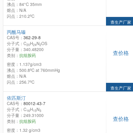
沸点：84°C 35mm
熔点：N/A
闪点：210.2ºC
查生产厂家
丙酰马嗪
CAS号：
362-29-8
分子式：C
H
N
OS
20
24
2
分子量：340.48200
查价格
类别：
抗组胺药
密度：1.137g/cm3
沸点：500.8ºC at 760mmHg
熔点：N/A
闪点：256.7ºC
查生产厂家
依匹斯汀
CAS号：
80012-43-7
分子式：C
H
N
16
15
3
分子量：249.31000
查价格
类别：
抗组胺药
密度：1.32 g/cm3