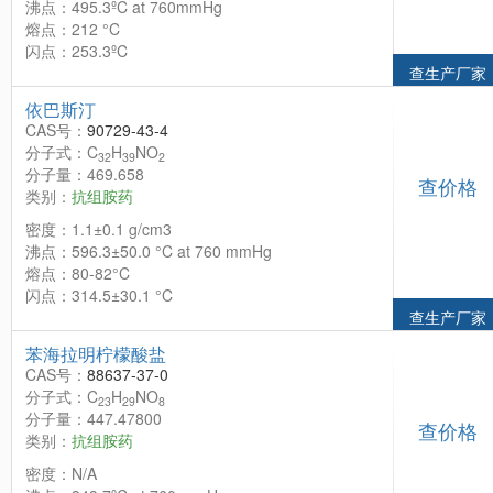
沸点：495.3ºC at 760mmHg
熔点：212 °C
闪点：253.3ºC
查生产厂家
依巴斯汀
CAS号：
90729-43-4
分子式：C
H
NO
32
39
2
分子量：469.658
查价格
类别：
抗组胺药
密度：1.1±0.1 g/cm3
沸点：596.3±50.0 °C at 760 mmHg
熔点：80-82°C
闪点：314.5±30.1 °C
查生产厂家
苯海拉明柠檬酸盐
CAS号：
88637-37-0
分子式：C
H
NO
23
29
8
分子量：447.47800
查价格
类别：
抗组胺药
密度：N/A