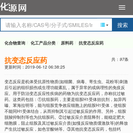
搜索
化合物查询
化工产品分类
原料药
抗变态反应药
抗变态反应药
共：
97
条
更新时间：2019-06-12 06:38:25
变态反应是机体受抗原性物质(如细菌、病毒、寄生虫、花粉等)刺激
后引起的组织损伤或生理功能紊乱，属于异常的或病理性的免疫反
应。用于防治变态反应性疾病的药物为抗变态反应药，亦称抗过敏
药。这类药包括：①抗组胺药，主要是组胺H1受体拮抗剂，如异丙
嗪、苯海拉明等，能与组胺竞争效应细胞上的组胺H1受体，使组胺
不能同H1受体结合，从而抑制其引起过敏反应的作用。另外，组胺
脱羧抑制剂等也为抗组胺药。②过敏反应介质阻释剂，能稳定肥大
细胞膜，阻止组胺及其过敏反应介质(如慢反应物质缓激肽等)的释放
产生抗过敏反应，如色甘酸钠等。③其他抗变态反应药，包括钙