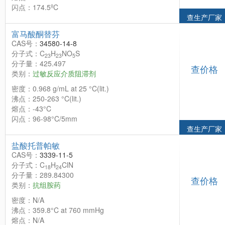
闪点：174.5ºC
查生产厂家
富马酸酮替芬
CAS号：
34580-14-8
分子式：C
H
NO
S
23
23
5
分子量：425.497
查价格
类别：
过敏反应介质阻滞剂
密度：0.968 g/mL at 25 °C(lit.)
沸点：250-263 °C(lit.)
熔点：-43°C
闪点：96-98°C/5mm
查生产厂家
盐酸托普帕敏
CAS号：
3339-11-5
分子式：C
H
ClN
18
24
分子量：289.84300
查价格
类别：
抗组胺药
密度：N/A
沸点：359.8°C at 760 mmHg
熔点：N/A