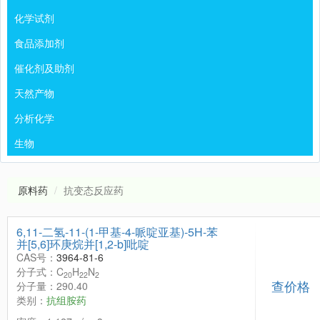
化学试剂
食品添加剂
催化剂及助剂
天然产物
分析化学
生物
原料药
抗变态反应药
6,11-二氢-11-(1-甲基-4-哌啶亚基)-5H-苯
并[5,6]环庚烷并[1,2-b]吡啶
CAS号：
3964-81-6
分子式：C
H
N
20
22
2
查价格
分子量：290.40
类别：
抗组胺药