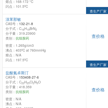
熔点：168-172 °C
闪点：101.5ºC
查生产厂家
溴苯那敏
CAS号：
132-21-8
分子式：C
H
BrN
16
19
2
分子量：319.23900
查价格
类别：
抗组胺药
密度：1.265g/cm3
沸点：403ºC at 760mmHg
熔点：N/A
闪点：197.5ºC
查生产厂家
盐酸氮卓斯汀
CAS号：
153408-27-6
分子式：C
H
Cl
N
O
22
25
2
3
分子量：418.359
查价格
类别：
抗组胺药
密度：N/A
沸点：N/A