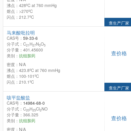
沸点：428ºC at 760 mmHg
熔点：>270ºC
闪点：212.7ºC
查生产厂家
马来酸吡拉明
CAS号：
59-33-6
分子式：C
H
N
O
21
27
3
5
分子量：401.45600
查价格
类别：
抗组胺药
密度：N/A
沸点：423.8ºC at 760 mmHg
熔点：100-101ºC
闪点：210.1ºC
查生产厂家
咳平盐酸盐
CAS号：
14984-68-0
分子式：C
H
Cl
NO
20
25
2
分子量：366.325
查价格
类别：
抗组胺药
密度：N/A