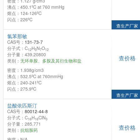
密度：1.127 g/cm3
沸点：450.1ºC at 760 mmHg
熔点：124-126ºC
闪点：226ºC
查生产厂家
氯苯那敏
CAS号：
131-73-7
分子式：C
H
N
O
12
5
7
12
分子量：439.20800
查价格
类别：
无环单胺、多胺及其衍生物和盐
密度：1.938g/cm3
沸点：532.5ºC at 760mmHg
熔点：240-241ºC
闪点：275.9ºC
查生产厂家
盐酸依匹斯汀
CAS号：
80012-44-8
分子式：C
H
ClN
16
16
3
分子量：285.771
查价格
类别：
抗组胺药
密度：N/A