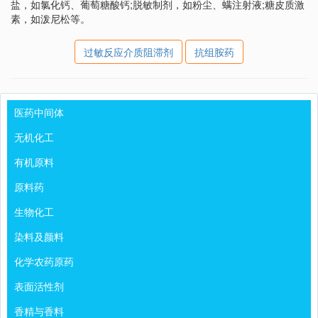
盐，如氯化钙、葡萄糖酸钙;脱敏制剂，如粉尘、螨注射液;糖皮质激
素，如泼尼松等。
过敏反应介质阻滞剂
抗组胺药
医药中间体
无机化工
有机原料
原料药
生物化工
染料及颜料
化学农药原药
表面活性剂
香精与香料