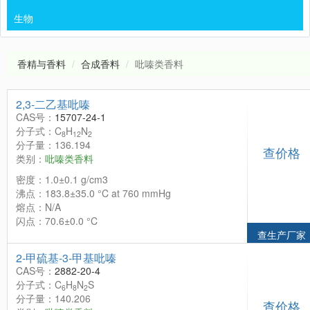
生物
香精与香料
合成香料
吡嗪类香料
2,3-二乙基吡嗪
CAS号：
15707-24-1
分子式：C
H
N
8
12
2
分子量：136.194
查价格
类别：
吡嗪类香料
密度：1.0±0.1 g/cm3
沸点：183.8±35.0 °C at 760 mmHg
熔点：N/A
闪点：70.6±0.0 °C
查生产厂家
2-甲硫基-3-甲基吡嗪
CAS号：
2882-20-4
分子式：C
H
N
S
6
8
2
分子量：140.206
查价格