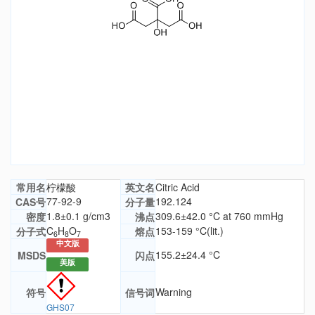
常用名
柠檬酸
英文名
Citric Acid
77-92-9
192.124
CAS号
分子量
1.8±0.1 g/cm3
309.6±42.0 °C at 760 mmHg
密度
沸点
C
H
O
153-159 °C(lit.)
分子式
熔点
6
8
7
中文版
155.2±24.4 °C
MSDS
闪点
美版
Warning
符号
信号词
GHS07