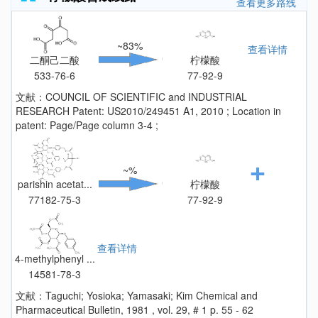
查看更多路线
~83%
查看详情
二酮己二酸
柠檬酸
533-76-6
77-92-9
文献：COUNCIL OF SCIENTIFIC and INDUSTRIAL
RESEARCH Patent: US2010/249451 A1, 2010 ; Location in
patent: Page/Page column 3-4 ;
~%
parishin acetat...
柠檬酸
77182-75-3
77-92-9
查看详情
4-methylphenyl ...
14581-78-3
文献：Taguchi; Yosioka; Yamasaki; Kim Chemical and
Pharmaceutical Bulletin, 1981 , vol. 29, # 1 p. 55 - 62