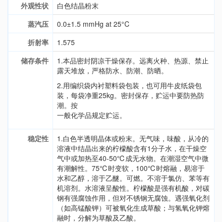
外观性状
白色结晶粉末
蒸汽压
0.0±1.5 mmHg at 25°C
折射率
1.575
储存条件
1.本品密封阴凉干燥保存。远离火种、热源、禁止
露天堆放，严格防水、防潮、防晒。
2.用编织袋内衬塑料袋包装，也可用牛皮纸袋包
装，每袋净重25kg。密封保存，贮运中要防热防
潮。按
一般化学品规定贮运。
稳定性
1.白色半透明晶体或粉末。无气味，味酸，从冷的
溶液中结晶出来的柠檬酸含有1分子水，在干燥空
气中或加热至40-50℃成无水物。在潮湿空气中微
有潮解性。75℃时变软，100℃时熔融，易溶于
水和乙醇，溶于乙醚。可燃。不溶于氯仿、苯等有
机溶剂。水溶液呈酸性。柠檬酸是强有机酸，对碳
钢有强腐蚀作用，但对不锈钢无腐蚀。遇强氧化剂
（如高锰酸钾）可被氧化生成草酸；与氢氧化钾熔
融时，分解为草酸及乙酸。