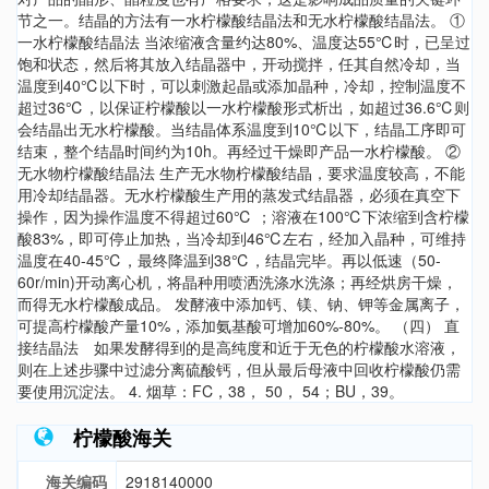
节之一。结晶的方法有一水柠檬酸结晶法和无水柠檬酸结晶法。 ①
一水柠檬酸结晶法 当浓缩液含量约达80%、温度达55℃时，已呈过
饱和状态，然后将其放入结晶器中，开动搅拌，任其自然冷却，当
温度到40℃以下时，可以刺激起晶或添加晶种，冷却，控制温度不
超过36℃，以保证柠檬酸以一水柠檬酸形式析出，如超过36.6℃则
会结晶出无水柠檬酸。当结晶体系温度到10℃以下，结晶工序即可
结束，整个结晶时间约为10h。再经过干燥即产品一水柠檬酸。 ②
无水物柠檬酸结晶法 生产无水物柠檬酸结晶，要求温度较高，不能
用冷却结晶器。无水柠檬酸生产用的蒸发式结晶器，必须在真空下
操作，因为操作温度不得超过60℃ ；溶液在100℃下浓缩到含柠檬
酸83%，即可停止加热，当冷却到46℃左右，经加入晶种，可维持
温度在40-45℃，最终降温到38℃，结晶完毕。再以低速（50-
60r/min)开动离心机，将晶种用喷洒洗涤水洗涤；再经烘房干燥，
而得无水柠檬酸成品。 发酵液中添加钙、镁、钠、钾等金属离子，
可提高柠檬酸产量10%，添加氨基酸可增加60%-80%。 （四） 直
接结晶法 如果发酵得到的是高纯度和近于无色的柠檬酸水溶液，
则在上述步骤中过滤分离硫酸钙，但从最后母液中回收柠檬酸仍需
要使用沉淀法。 4. 烟草：FC，38， 50， 54；BU，39。
柠檬酸海关
海关编码
2918140000