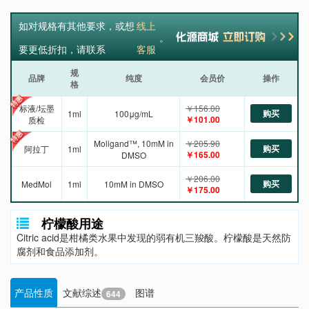
如对规格有其他要求，或想
线上
。
要更低折扣，请联系
客服
规
品牌
纯度
会员价
操作
格
标液/坛墨
￥156.00
购买
1ml
100μg/mL
￥101.00
质检
Moligand™, 10mM in
￥205.90
购买
阿拉丁
1ml
￥165.00
DMSO
￥206.00
购买
MedMol
1ml
10mM in DMSO
￥175.00
柠檬酸用途
Citric acid是柑橘类水果中发现的弱有机三羧酸。柠檬酸是天然防
腐剂和食品添加剂。
产品性质
文献综述
图谱
644