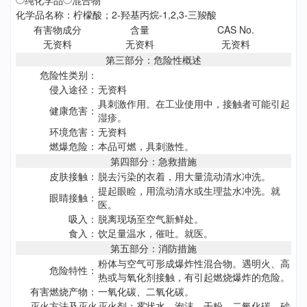
纯化学品
混合物
化学品名称：柠檬酸；2-羟基丙烷-1,2,3-三羧酸
有害物成分
含量
CAS No.
无资料
无资料
无资料
第三部分：危险性概述
危险性类别：
侵入途径：
无资料
具刺激作用。在工业使用中，接触者可能引起
健康危害：
湿疹。
环境危害：
无资料
燃爆危险：
本品可燃，具刺激性。
第四部分：急救措施
皮肤接触：
脱去污染的衣着，用大量流动清水冲洗。
提起眼睑，用流动清水或生理盐水冲洗。就
眼睛接触：
医。
吸入：
脱离现场至空气新鲜处。
食入：
饮足量温水，催吐。就医。
第五部分：消防措施
粉体与空气可形成爆炸性混合物。遇明火、高
危险特性：
热或与氧化剂接触，有引起燃烧爆炸的危险。
有害燃烧产物：
一氧化碳、二氧化碳。
灭火方法及灭火
灭火剂：雾状水、泡沫、干粉、二氧化碳、砂