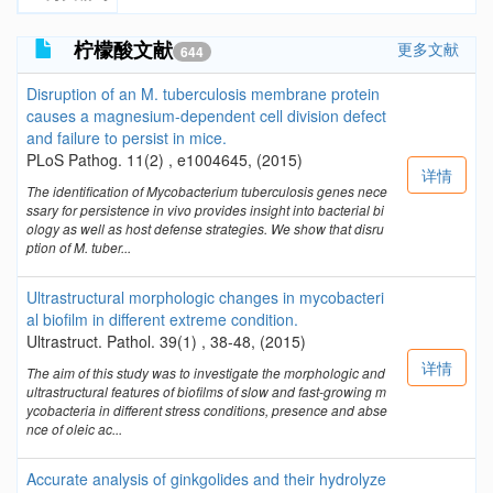
柠檬酸文献
更多文献
644
Disruption of an M. tuberculosis membrane protein
causes a magnesium-dependent cell division defect
and failure to persist in mice.
PLoS Pathog. 11(2) , e1004645, (2015)
详情
The identification of Mycobacterium tuberculosis genes nece
ssary for persistence in vivo provides insight into bacterial bi
ology as well as host defense strategies. We show that disru
ption of M. tuber...
Ultrastructural morphologic changes in mycobacteri
al biofilm in different extreme condition.
Ultrastruct. Pathol. 39(1) , 38-48, (2015)
详情
The aim of this study was to investigate the morphologic and
ultrastructural features of biofilms of slow and fast-growing m
ycobacteria in different stress conditions, presence and abse
nce of oleic ac...
Accurate analysis of ginkgolides and their hydrolyze