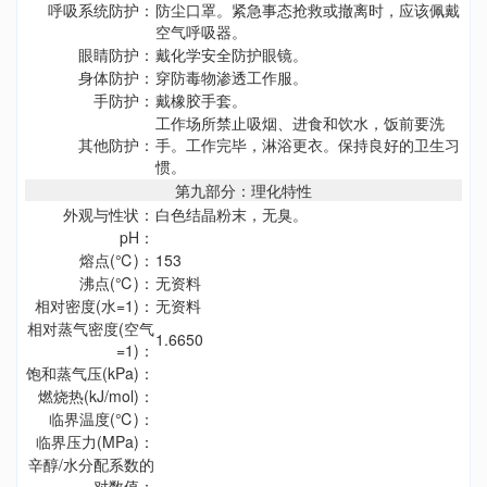
呼吸系统防护：
防尘口罩。紧急事态抢救或撤离时，应该佩戴
空气呼吸器。
眼睛防护：
戴化学安全防护眼镜。
身体防护：
穿防毒物渗透工作服。
手防护：
戴橡胶手套。
工作场所禁止吸烟、进食和饮水，饭前要洗
其他防护：
手。工作完毕，淋浴更衣。保持良好的卫生习
惯。
第九部分：理化特性
外观与性状：
白色结晶粉末，无臭。
pH：
熔点(℃)：
153
沸点(℃)：
无资料
相对密度(水=1)：
无资料
相对蒸气密度(空气
1.6650
=1)：
饱和蒸气压(kPa)：
燃烧热(kJ/mol)：
临界温度(℃)：
临界压力(MPa)：
辛醇/水分配系数的
对数值：