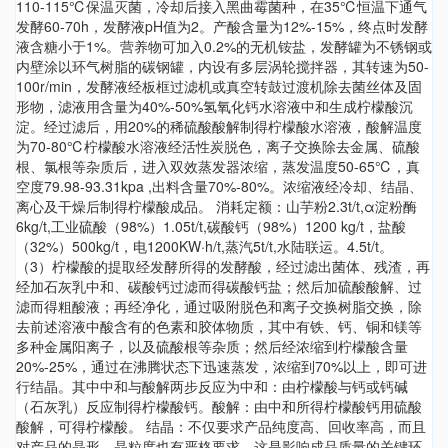
110-115℃保温灭菌，冷却后接入黑曲霉菌种，在35℃恒温下通气
发酵60-70h，发酵液pH值为2。产酸含量为12%-15%，终点时发酵
液含糖小于1%。营养物可加入0.2%的无机铵盐，发酵罐为不锈钢或
内壁涂以环气树脂的碳钢罐，内设有多层涡轮搅拌器，其转速为50-
100r/min，发酵液经板框过滤机或真空转鼓过渡机除去菌丝体及固
形物，滤液用含量为40%-50%氢氧化钙水溶液中和生成柠檬酸沉
淀。经过滤后，用20%的稀硫酸酸解制得柠檬酸水溶液，酸解温度
为70-80℃柠檬酸水溶液经活性炭脱色，离子交换除去金属、硫酸
根、氯根等杂质后，进入双效蒸发器浓缩，蒸发温度50-65℃，真
空度79.98-93.31kpa ,出料含量70%-80%。浓缩液经冷却、结晶、
离心及干燥后制得柠檬酸成品。 消耗定额：山芋粉2.3t/t,α淀粉酶
6kg/t,工业硫酸（98%）1.05t/t,碳酸钙（98%）1200 kg/t，盐酸
（32%）500kg/t，电1200KW·h/t,蒸汽5t/t,水陆联运。4.5t/t。
（3）柠檬酸的提取经发酵所得的发酵酸，经过滤出菌体、残渣，再
经加石灰乳中和、碳酸钙过滤而得碳酸钙盐；然后加硫酸酸解、过
滤而得粗酸液；再经净化，通过吸附脱色和离子交换树脂交换，除
去前述溶液中酸含有的色素和胶体物质，其中有铁、钙、铜和镁等
多种金属阳离子，以及硫酸根等杂质；然后经浓缩到柠檬酸含量
20%-25%，通过在沸腾状态下迅速蒸发，浓缩到70%以上，即可进
行结晶。其中中和与酸解两步反应为中和：由柠檬酸与钙或钙碱
（石灰乳）反应制得柠檬酸钙。酸解：由中和所得柠檬酸钙用硫酸
酸解，可得柠檬酸。 结晶：不仅要求产品纯度高、回收率高，而且
对产品的晶形、晶粒度也有严格要求，这是影响成品质量的关键环