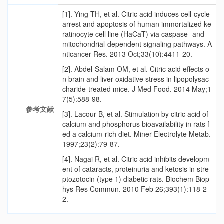
[1].
Ying TH, et al. Citric acid induces cell-cycle
arrest and apoptosis of human immortalized ke
ratinocyte cell line (HaCaT) via caspase- and
mitochondrial-dependent signaling pathways. A
nticancer Res. 2013 Oct;33(10):4411-20.
[2].
Abdel-Salam OM, et al. Citric acid effects o
n brain and liver oxidative stress in lipopolysac
charide-treated mice. J Med Food. 2014 May;1
7(5):588-98.
参考文献
[3].
Lacour B, et al. Stimulation by citric acid of
calcium and phosphorus bioavailability in rats f
ed a calcium-rich diet. Miner Electrolyte Metab.
1997;23(2):79-87.
[4].
Nagai R, et al. Citric acid inhibits developm
ent of cataracts, proteinuria and ketosis in stre
ptozotocin (type 1) diabetic rats. Biochem Biop
hys Res Commun. 2010 Feb 26;393(1):118-2
2.