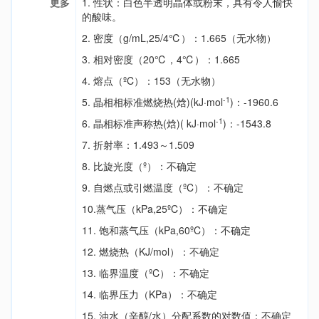
更多
1. 性状：白色半透明晶体或粉末，具有令人愉快
的酸味。
2. 密度（g/mL,25/4℃）：1.665（无水物）
3. 相对密度（20℃，4℃）：1.665
4. 熔点（ºC）：153（无水物）
-1
5. 晶相相标准燃烧热(焓)(kJ·mol
)：-1960.6
-1
6. 晶相标准声称热(焓)( kJ·mol
)：-1543.8
7. 折射率：1.493～1.509
8. 比旋光度（º）：不确定
9. 自燃点或引燃温度（ºC）：不确定
10.蒸气压（kPa,25ºC）：不确定
11. 饱和蒸气压（kPa,60ºC）：不确定
12. 燃烧热（KJ/mol）：不确定
13. 临界温度（ºC）：不确定
14. 临界压力（KPa）：不确定
15. 油水（辛醇/水）分配系数的对数值：不确定