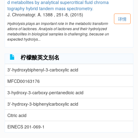
d metabolites by analytical supercritical fluid chroma
tography hybrid tandem mass spectrometry.
J. Chromatogr. A. 1388 , 251-8, (2015)
详情
Hydrolysis plays an important role in the metabolic transform
ations of lactones. Analysis of lactones and their hydrolyzed
metabolites in biological samples is challenging, because un
expected hydrolys...
柠檬酸英文别名
3'-hydroxybiphenyl-3-carboxylic acid
MFCD00163176
3-hydroxy-3-carboxy-pentanedioic acid
3'-hydroxy-3-biphenylcarboxylic acid
Citric acid
EINECS 201-069-1