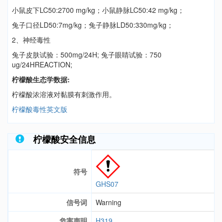
小鼠皮下LC50:2700 mg/kg；小鼠静脉LC50:42 mg/kg；
兔子口径LD50:7mg/kg；兔子静脉LD50:330mg/kg；
2、神经毒性
兔子皮肤试验：500mg/24H; 兔子眼睛试验：750
ug/24HREACTION;
柠檬酸生态学数据:
柠檬酸浓溶液对黏膜有刺激作用。
柠檬酸毒性英文版
柠檬酸安全信息
符号
GHS07
信号词
Warning
危害声明
H319