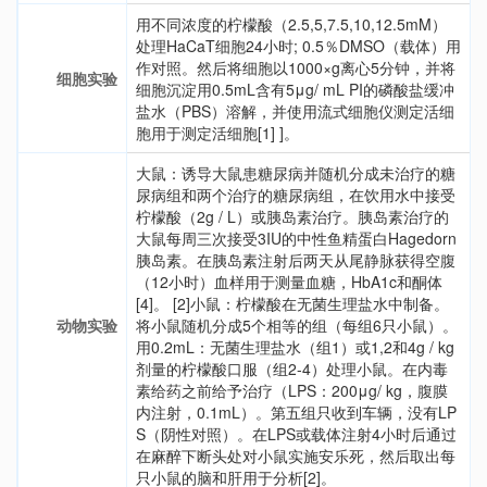
用不同浓度的柠檬酸（2.5,5,7.5,10,12.5mM）
处理HaCaT细胞24小时; 0.5％DMSO（载体）用
作对照。然后将细胞以1000×g离心5分钟，并将
细胞实验
细胞沉淀用0.5mL含有5μg/ mL PI的磷酸盐缓冲
盐水（PBS）溶解，并使用流式细胞仪测定活细
胞用于测定活细胞[1] ]。
大鼠：诱导大鼠患糖尿病并随机分成未治疗的糖
尿病组和两个治疗的糖尿病组，在饮用水中接受
柠檬酸（2g / L）或胰岛素治疗。胰岛素治疗的
大鼠每周三次接受3IU的中性鱼精蛋白Hagedorn
胰岛素。在胰岛素注射后两天从尾静脉获得空腹
（12小时）血样用于测量血糖，HbA1c和酮体
[4]。 [2]小鼠：柠檬酸在无菌生理盐水中制备。
动物实验
将小鼠随机分成5个相等的组（每组6只小鼠）。
用0.2mL：无菌生理盐水（组1）或1,2和4g / kg
剂量的柠檬酸口服（组2-4）处理小鼠。在内毒
素给药之前给予治疗（LPS：200μg/ kg，腹膜
内注射，0.1mL）。第五组只收到车辆，没有LP
S（阴性对照）。在LPS或载体注射4小时后通过
在麻醉下断头处对小鼠实施安乐死，然后取出每
只小鼠的脑和肝用于分析[2]。