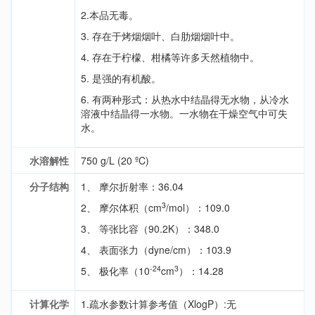
2.本品无毒。
3. 存在于烤烟烟叶、白肋烟烟叶中。
4. 存在于柠檬、柑橘等许多天然植物中。
5. 是强的有机酸。
6. 有两种形式：从热水中结晶得无水物，从冷水
溶液中结晶得一水物。一水物在干燥空气中可失
水。
水溶解性
750 g/L (20 ºC)
分子结构
1、 摩尔折射率：36.04
3
2、 摩尔体积（cm
/mol）：109.0
3、 等张比容（90.2K）：348.0
4、 表面张力（dyne/cm）：103.9
-24
3
5、 极化率（10
cm
）：14.28
计算化学
1.疏水参数计算参考值（XlogP）:无