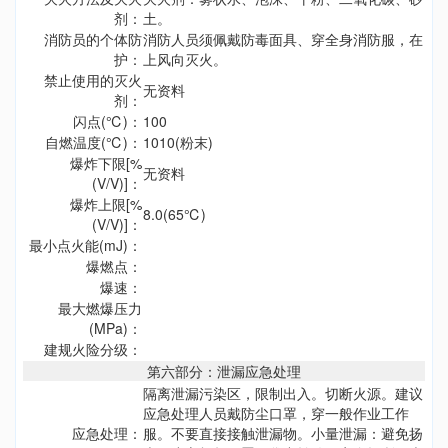
剂：
土。
消防员的个体防
消防人员须佩戴防毒面具、穿全身消防服，在
护：
上风向灭火。
禁止使用的灭火
无资料
剂：
闪点(℃)：
100
自燃温度(℃)：
1010(粉末)
爆炸下限[%
无资料
(V/V)]：
爆炸上限[%
8.0(65℃)
(V/V)]：
最小点火能(mJ)：
爆燃点：
爆速：
最大燃爆压力
(MPa)：
建规火险分级：
第六部分：泄漏应急处理
隔离泄漏污染区，限制出入。切断火源。建议
应急处理人员戴防尘口罩，穿一般作业工作
应急处理：
服。不要直接接触泄漏物。小量泄漏：避免扬