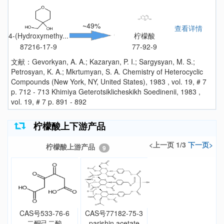
~49%
查看详情
4-(Hydroxymethy...
柠檬酸
87216-17-9
77-92-9
文献：Gevorkyan, A. A.; Kazaryan, P. I.; Sargysyan, M. S.;
Petrosyan, K. A.; Mkrtumyan, S. A. Chemistry of Heterocyclic
Compounds (New York, NY, United States), 1983 , vol. 19, # 7
p. 712 - 713 Khimiya Geterotsiklicheskikh Soedinenii, 1983 ,
vol. 19, # 7 p. 891 - 892
柠檬酸上下游产品
<上一页 1/3
下一页>
柠檬酸上游产品
9
CAS号533-76-6
CAS号77182-75-3
二酮己二酸
parishin acetate