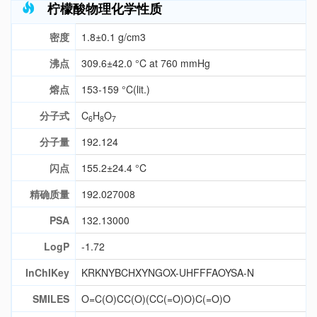
柠檬酸物理化学性质
密度
1.8±0.1 g/cm3
沸点
309.6±42.0 °C at 760 mmHg
熔点
153-159 °C(lit.)
分子式
C
H
O
6
8
7
分子量
192.124
闪点
155.2±24.4 °C
精确质量
192.027008
PSA
132.13000
LogP
-1.72
InChIKey
KRKNYBCHXYNGOX-UHFFFAOYSA-N
SMILES
O=C(O)CC(O)(CC(=O)O)C(=O)O