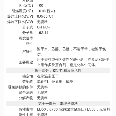
闪点(℃)：
100
引燃温度(℃)：
1010(粉末)
爆炸上限%(V/V)：
8.0(65℃)
爆炸下限%(V/V)：
无资料
分子式：
C
H
O
6
8
7
分子量：
192.14
蒸发速率：
粘性：
溶于水、乙醇、乙醚，不溶于苯，微溶于氯
溶解性：
仿。
用于香料或作为饮料的酸化剂，在食品和医学
主要用途：
上用作多价螯合剂，也是化学中间体。
第十部分：稳定性和反应活性
稳定性：
在常温常压下
禁配物：
氧化剂、还原剂、碱类。
避免接触的条件：
无资料
聚合危害：
无资料
分解产物：
无资料
第十一部分：毒理学资料
急性毒性：
LD50：6730 mg/kg(大鼠经口) LC50：无资料
急性中毒：
无资料