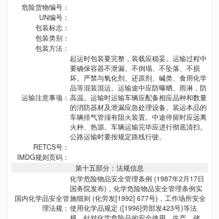
危险货物编号：
UN编号：
包装标志：
包装类别：
包装方法：
起运时包装要完整，装载应稳妥。运输过程中
要确保容器不泄漏、不倒塌、不坠落、不损
坏。严禁与氧化剂、还原剂、碱类、食用化学
品等混装混运。运输途中应防曝晒、雨淋，防
运输注意事项：
高温。运输时运输车辆应配备相应品种和数量
的消防器材及泄漏应急处理设备。装运本品的
车辆排气管须有阻火装置。中途停留时应远离
火种、热源。车辆运输完毕应进行彻底清扫。
公路运输时要按规定路线行驶。
RETCS号：
IMDG规则页码：
第十五部分：法规信息
化学危险物品安全管理条例 (1987年2月17日
国务院发布)，化学危险物品安全管理条例实
国内化学品安全管
施细则 (化劳发[1992] 677号)，工作场所安全
理法规：
使用化学品规定 ([1996]劳部发423号)等法
规，针对化学危险品的安全使用、生产、储