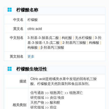
柠檬酸名称
中文名
柠檬酸
英文名
citric acid
中文别名
3-羟基-3-羧基戊二酸
|
枸杞酸
|
无水柠檬酸
|
3-羟
基-3-羧基-1,5-戊二酸
|
2-羟基丙三羧酸
|
枸橼酸
|
枸椽酸
|
β-羟基丙三羧酸
英文别名
更多
柠檬酸生物活性
Citric acid是柑橘类水果中发现的弱有机三羧
描述
酸。柠檬酸是天然防腐剂和食品添加剂。
信号通路
>>
细胞凋亡
>>
细胞凋亡
研究领域
>>
炎症/免疫
天然产物
>>
酸和醛
相关类别
研究领域
>>
癌症