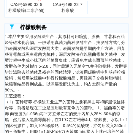
CAS号5990-32-9
CAS号498-23-7
柠檬酸锌(二水合物)
柠康酸
柠檬酸制备
1.本品主要采用发酵法生产，其原料可用糖蜜、蔗糖、甘薯和石油
烃等碳水化合物。一般采用真菌为菌种发酵生产，按发酵方式可分
为表面发酵和深层发酵两大类，表面发酵是早期的生产方法，用某
些青霉菌或黑曲霉菌为菌种；深层发酵法亦以黑曲霉菌为菌种，发
酵过程中生成小球形的丝菌聚集体，应避免生成长而薄的丝菌体，
发酵条件为pH值1.5-2.8，同时需通入无菌空气并伴随搅拌，发酵完
毕过滤除去丝菌体及残存的固体渣滓，滤液用碳酸钙中和获得柠檬
酸钙，然后用浓硫酸中和得柠檬酸粗品，再经离子交换树脂精制、
浓缩和结晶得到成品。以深层发酵法为主，约占发酵法产量的
80%。
工艺流程：
（1）菌种培养 柠檬酸工业生产的菌种主要有黑曲霉和解脂假丝酵
母等，前者是现在工业是应用最有竞争力的菌种。 1、黑曲霉的培
养 向密度为1.036g每平方立米左右的麦汁内加入25%-30%的琼
脂，然后接入黑曲霉菌种，在31℃左右培养4d。将麸皮、水以1：1
的比例掺拌，加入10%碳酸钙、0.5%的硫酸铵，拌匀后装入250ml
的三角瓶中，用981×1.5KPa压力灭菌60min,接入上述已培养的菌