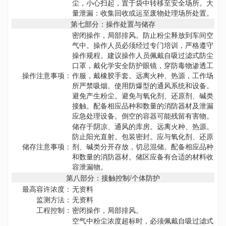
尘，小心扫起，置于袋中转移至安全场所。大
量泄漏：收集回收或运至废物处理场所处置。
第七部分：操作处置与储存
密闭操作，局部排风。防止粉尘释放到车间空
气中。操作人员必须经过专门培训，严格遵守
操作规程。建议操作人员佩戴自吸过滤式防尘
口罩，戴化学安全防护眼镜，穿防毒物渗透工
操作注意事项：
作服，戴橡胶手套。远离火种、热源，工作场
所严禁吸烟。使用防爆型的通风系统和设备。
避免产生粉尘。避免与氧化剂、还原剂、碱类
接触。配备相应品种和数量的消防器材及泄漏
应急处理设备。倒空的容器可能残留有害物。
储存于阴凉、通风的库房。远离火种、热源。
防止阳光直射。包装密封。应与氧化剂、还原
储存注意事项：
剂、碱类分开存放，切忌混储。配备相应品种
和数量的消防器材。储区应备有合适的材料收
容泄漏物。
第八部分：接触控制/个体防护
最高容许浓度：
无资料
监测方法：
无资料
工程控制：
密闭操作，局部排风。
空气中粉尘浓度超标时，必须佩戴自吸过滤式