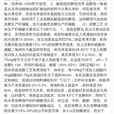
种，培养96-120h即可使用。 2、解脂假丝酵母培养 该酵母一般都
是从含有动植物油或矿物油的材料中分离出来的，经富集培养、平
板分离培养，所得培养基经常规摇瓶方法初筛，可得培养基，再经
诱导有种，制得用于工业发酵的解脂假丝酵母。这种酵母可由烷烃
发酵生产柠檬酸，也可由糖类发酵生产柠檬酸。 （2）发酵工艺 目
前生产柠檬酸主要有以下3种方法。 1、表面发酵法 此法又称浅层发
酵法，其理想原料为甜菜糖蜜。将原料糖蜜先送入煮沸锅内加等体
积水煮沸15-30min，依次加黄血盐和EDTA二钠盐煮沸灭菌，再用
无菌水配成含糖蜜12%-16%的发酵培养基液。加入适量的硫酸铵、
磷酸二氢钾作为氮源和营养盐；将培养基液在45-50℃下送入发酵
室内装入浅底的铝盘或不锈钢盘中，液层厚度为1.5-2.5cm。按
75mg每平方立米干孢子接入黑曲霉干孢，在温度为35℃、pH＜下
发酵6-12d，而得柠檬成品。糖蜜（40%-50%）消耗定额3 t/t。 2、
固体表面发酵工艺将果渣晾干、粉碎后，每100kg干渣加入碳酸钙
2kg碳酸铵0.7kg在蒸锅内常压下蒸料90min，杀死杂菌及使原料中
淀粉糊化；将蒸好的物料摊晾到37 ℃以下，立即补水接种，种曲用
量为干渣质量的0.2%-0.3%。将物料装入曲盘中，装料厚度为6-
8cm，曲盘材料可为木质、铁质或铝质，盘底最好是假底或多孔筛
板，以利通气。将曲盘送进曲房，在38-43℃下发酵80h，用80℃
热水将发酵物中的柠檬酸浸出后，经过滤、中和、酸解、脱色、浓
缩、结晶等步骤制得柠檬酸成品。 3、深层发酵法 先在发酵罐内配
制含量为18%-20%的山芋粉悬浮液，加入α淀粉酶液化，然后于