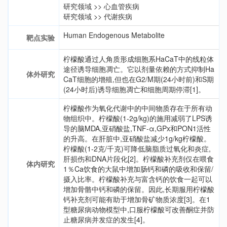
研究领域
>>
心血管疾病
研究领域
>>
代谢疾病
Human Endogenous Metabolite
靶点实验
柠檬酸通过人角质形成细胞系HaCaT中的线粒体
途径诱导细胞凋亡。它以剂量依赖的方式抑制Ha
体外研究
CaT细胞的增殖,但也在G2/M期(24小时前)和S期
(24小时后)诱导细胞凋亡和细胞周期停滞[1]。
柠檬酸作为氧化代谢中的中间物质存在于所有动
物组织中。柠檬酸(1-2g/kg)的施用减弱了LPS诱
导的脑MDA,亚硝酸盐,TNF-α,GPx和PON1活性
的升高。在肝脏中,亚硝酸盐减少1g/kg柠檬酸。
柠檬酸(1-2克/千克)可降低脑脂质过氧化和炎症,
肝损伤和DNA片段化[2]。柠檬酸补充剂仅在喂食
体内研究
1％Ca饮食的大鼠中增加肠钙和磷的吸收和保留/
摄入比率。柠檬酸补充与富含钙的饮食一起可以
增加骨骼中钙和磷的保留。因此,长期服用柠檬酸
钙补充剂可能有助于增加骨矿物质浓度[3]。在1
型糖尿病动物模型中,口服柠檬酸可改善酮症并防
止糖尿病并发症的发生[4]。