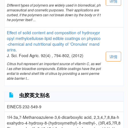
详情
Different types of polymers are widely used in biomedical, ph
armaceutical and cosmetic purposes. Their applications are
curbed, if the polymers can not break down by the body or if t
he polymer itself ...
Effect of solid content and composition of hydroxypr
opyl methylcellulose-lipid edible coatings on physico
-chemical and nutritional quality of 'Oronules' mand
arins.
J. Sci. Food Agric. 92(4) , 794-802, (2012)
详情
Citrus fruit represent an important source of vitamin C, as wel
l as other bioactive compounds. Edible coatings have the pot
ential to extend shelf life of citrus by providing a semi-perme
able barrier t...
虫胶英文别名
EINECS 232-549-9
1H-3a,7-Methanoazulene-3,6-dicarboxylic acid, 2,3,4,7,8,8a-h
exahydro-4-hydroxy-8-(hydroxymethyl)-8-methyl-, (3R,4S,7R,8