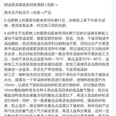
细滤蒸发罐蒸发回收酒精↑洗胶→
脱水压片机压片→包装→产品
3.虫胶树上的紫胶虫吸食和消化树汁后，在树枝上留下许多分泌
物，将其收集起来，经过加工得到虫胶。
4.由寄生于虫胶树上的紫胶虫吸食和消化树汁后的分泌液在树枝上
凝结干燥而成原胶。紫胶原胶经粉碎、筛选、洗色、干燥后制成半
成品颗粒，然后用热滤法或溶剂法精制成片胶。溶剂法生产片胶是
将半成品粒胶或紫胶原胶在溶剂中溶解，用过滤或沉淀方法除掉所
含杂质，然后回收溶剂制成虫胶一般采用常温粉碎和手磨的加工方
法，但由于其软化点温度为65～70℃，熔点温度为75～80℃，这
种加工方法很容易使虫胶粉凝结成团，使加工困难而且虫胶的粒度
很难进一步提高，而且生产率也很低。可改用低温粉
碎工艺：物料首先经过清洗室，清洗干净后在干燥室吹风干燥除去
水分。接着在一个常温粉碎机里进行粗粉碎，使物料的粒度约为
10mm，以便在下面的低温粉碎机里进行细粉碎。经过预处理的
10mm颗粒物料首先在料斗里由返流回来的低温氮气预冷，然后在
螺旋进料器里由液氮冷却到脆化点温度以下，再进入低温粉碎机里
进行粉碎；同时，另一股液氮也会喷进低温粉碎机，吸收粉碎热
量，防止温升，保证物料在脆化点温度以下被粉碎。粉碎后的产品
和汽化后的氮气进入气力输送管道，再进入旋风分离器，达到一定
目数的产品由旋风分离器上面出来，经过袋式分离器捕集，剩下的