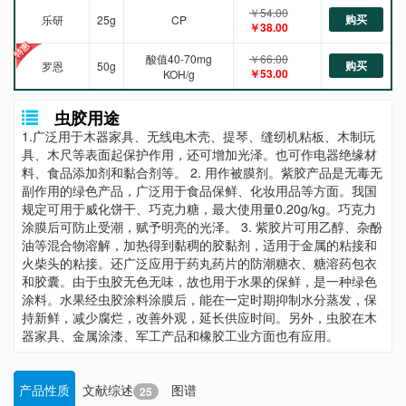
￥54.00
购买
乐研
25g
CP
￥38.00
酸值40-70mg
￥66.00
购买
罗恩
50g
￥53.00
KOH/g
虫胶用途
1.广泛用于木器家具、无线电木壳、提琴、缝纫机粘板、木制玩
具、木尺等表面起保护作用，还可增加光泽。也可作电器绝缘材
料、食品添加剂和黏合剂等。 2. 用作被膜剂。紫胶产品是无毒无
副作用的绿色产品，广泛用于食品保鲜、化妆用品等方面。我国
规定可用于威化饼干、巧克力糖，最大使用量0.20g/kg。巧克力
涂膜后可防止受潮，赋予明亮的光泽。 3. 紫胶片可用乙醇、杂酚
油等混合物溶解，加热得到黏稠的胶黏剂，适用于金属的粘接和
火柴头的粘接。还广泛应用于药丸药片的防潮糖衣、糖溶药包衣
和胶囊。由于虫胶无色无味，故也用于水果的保鲜，是一种绿色
涂料。水果经虫胶涂料涂膜后，能在一定时期抑制水分蒸发，保
持新鲜，减少腐烂，改善外观，延长供应时间。另外，虫胶在木
器家具、金属涂漆、军工产品和橡胶工业方面也有应用。
产品性质
文献综述
图谱
25