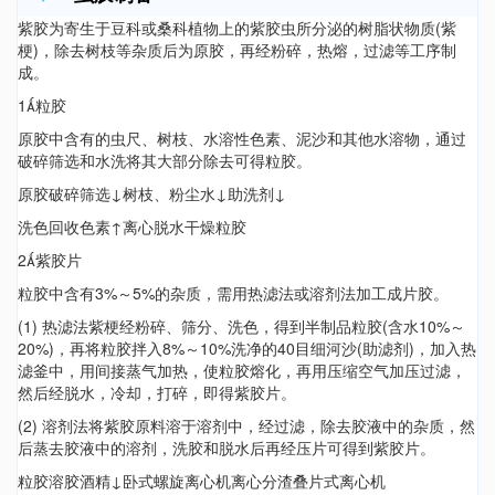
紫胶为寄生于豆科或桑科植物上的紫胶虫所分泌的树脂状物质(紫
梗)，除去树枝等杂质后为原胶，再经粉碎，热熔，过滤等工序制
成。
1粒胶
原胶中含有的虫尺、树枝、水溶性色素、泥沙和其他水溶物，通过
破碎筛选和水洗将其大部分除去可得粒胶。
原胶破碎筛选↓树枝、粉尘水↓助洗剂↓
洗色回收色素↑离心脱水干燥粒胶
2紫胶片
粒胶中含有3%～5%的杂质，需用热滤法或溶剂法加工成片胶。
(1) 热滤法紫梗经粉碎、筛分、洗色，得到半制品粒胶(含水10%～
20%)，再将粒胶拌入8%～10%洗净的40目细河沙(助滤剂)，加入热
滤釜中，用间接蒸气加热，使粒胶熔化，再用压缩空气加压过滤，
然后经脱水，冷却，打碎，即得紫胶片。
(2) 溶剂法将紫胶原料溶于溶剂中，经过滤，除去胶液中的杂质，然
后蒸去胶液中的溶剂，洗胶和脱水后再经压片可得到紫胶片。
粒胶溶胶酒精↓卧式螺旋离心机离心分渣叠片式离心机