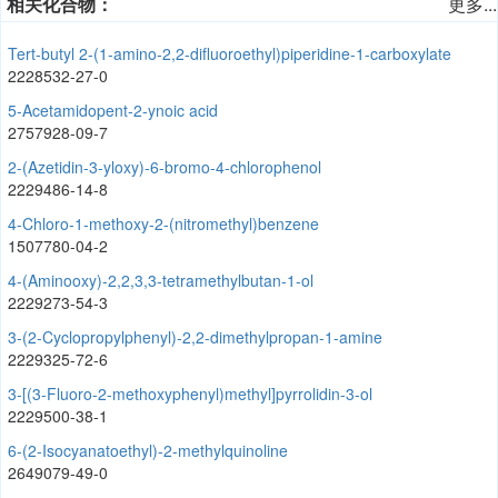
相关化合物：
更多...
Tert-butyl 2-(1-amino-2,2-difluoroethyl)piperidine-1-carboxylate
2228532-27-0
5-Acetamidopent-2-ynoic acid
2757928-09-7
2-(Azetidin-3-yloxy)-6-bromo-4-chlorophenol
2229486-14-8
4-Chloro-1-methoxy-2-(nitromethyl)benzene
1507780-04-2
4-(Aminooxy)-2,2,3,3-tetramethylbutan-1-ol
2229273-54-3
3-(2-Cyclopropylphenyl)-2,2-dimethylpropan-1-amine
2229325-72-6
3-[(3-Fluoro-2-methoxyphenyl)methyl]pyrrolidin-3-ol
2229500-38-1
6-(2-Isocyanatoethyl)-2-methylquinoline
2649079-49-0