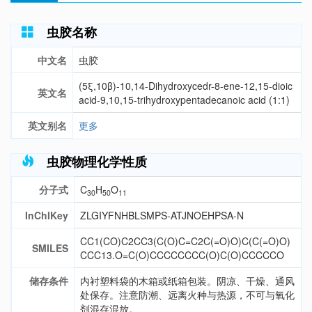
虫胶名称
中文名
虫胶
(5ξ,10β)-10,14-Dihydroxycedr-8-ene-12,15-dioic
英文名
acid-9,10,15-trihydroxypentadecanoic acid (1:1)
英文别名
更多
虫胶物理化学性质
分子式
C
H
O
30
50
11
InChIKey
ZLGIYFNHBLSMPS-ATJNOEHPSA-N
CC1(CO)C2CC3(C(O)C=C2C(=O)O)C(C(=O)O)
SMILES
CCC13.O=C(O)CCCCCCCC(O)C(O)CCCCCO
储存条件
内衬塑料袋的木箱或纸箱包装。阴凉、干燥、通风
处保存。注意防潮、远离火种与热源，不可与氧化
剂混存混放。