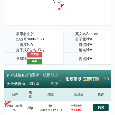
常用名
虫胶
英文名
Shellac
9000-59-3
N/A
CAS号
分子量
N/A
N/A
密度
沸点
C
H
O
N/A
分子式
熔点
30
50
11
中文版
N/A
MSDS
闪点
美版
如对规格有其他要求，或想
线上
。
要更低折扣，请联系
客服
规
品牌
纯度
会员价
操作
格
Adamas/泰
40-
￥52.00
购买
25g
￥34.00
坦
70mgKOH/g;RG