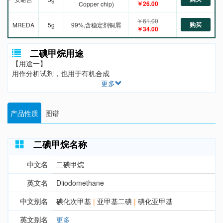
￥26.00
Copper chip)
￥61.00
购买
MREDA
5g
99%,含稳定剂铜屑
￥34.00
二碘甲烷用途
【用途一】
用作分析试剂，也用于有机合成
更多
产品性质
图谱
二碘甲烷名称
中文名
二碘甲烷
英文名
Diiodomethane
中文别名
碘化次甲基
|
亚甲基二碘
|
碘化亚甲基
英文别名
更多