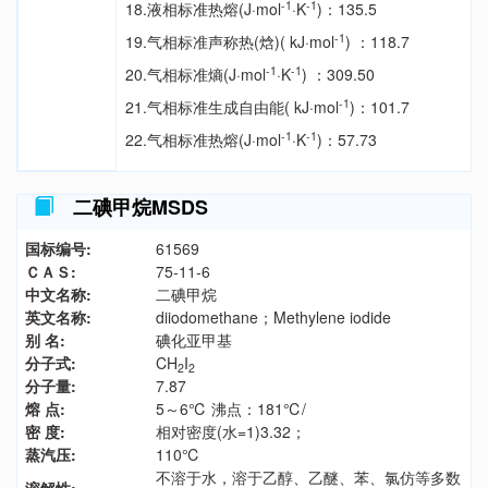
-1
-1
18.液相标准热熔(J·mol
·K
)：135.5
-1
19.气相标准声称热(焓)( kJ·mol
) ：118.7
-1
-1
20.气相标准熵(J·mol
·K
) ：309.50
-1
21.气相标准生成自由能( kJ·mol
)：101.7
-1
-1
22.气相标准热熔(J·mol
·K
)：57.73
二碘甲烷MSDS
国标编号:
61569
ＣＡＳ:
75-11-6
中文名称:
二碘甲烷
英文名称:
diiodomethane；Methylene iodide
别 名:
碘化亚甲基
分子式:
CH
I
2
2
分子量:
7.87
熔 点:
5～6℃ 沸点：181℃/
密 度:
相对密度(水=1)3.32；
蒸汽压:
110℃
不溶于水，溶于乙醇、乙醚、苯、氯仿等多数