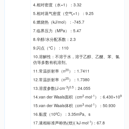
4.相对密度（水=1）：3.32
5.相对蒸气密度（空气=1）：9.25
6.燃烧热（kJ/mol）：-745.7
7.临界压力（MPa）：5.47
8.辛醇/水分配系数：2.3
9.闪点（℃）：110
10.溶解性：不溶于水，溶于乙醇、乙醚、苯、氯
仿等多数有机溶剂。
20
11.常温折射率（n
）：1.7411
25
12.常温折射率（n
）：1.7380
-3
0.5
13.溶度参数(J·cm
)
：24.055
2
-1
9
14.van der Waals面积（cm
·mol
）：6.430×10
3
-1
15.van der Waals体积（cm
·mol
）：50.930
16.黏度（10ºC）：3.35mPa。s
-1
17.液相标准声称热(焓)( kJ·mol
)：67.8