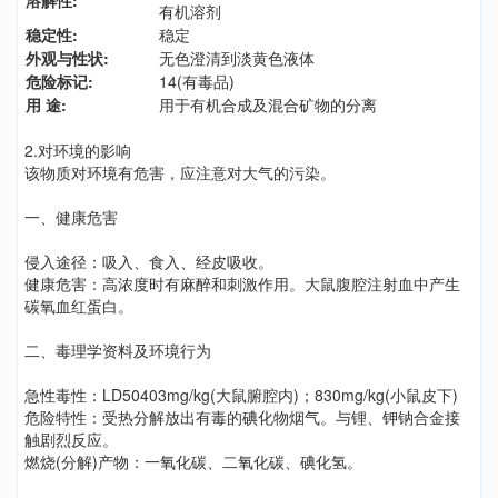
溶解性:
有机溶剂
稳定性:
稳定
外观与性状:
无色澄清到淡黄色液体
危险标记:
14(有毒品)
用 途:
用于有机合成及混合矿物的分离
2.对环境的影响
该物质对环境有危害，应注意对大气的污染。
一、健康危害
侵入途径：吸入、食入、经皮吸收。
健康危害：高浓度时有麻醉和刺激作用。大鼠腹腔注射血中产生
碳氧血红蛋白。
二、毒理学资料及环境行为
急性毒性：LD50403mg/kg(大鼠腑腔内)；830mg/kg(小鼠皮下)
危险特性：受热分解放出有毒的碘化物烟气。与锂、钾钠合金接
触剧烈反应。
燃烧(分解)产物：一氧化碳、二氧化碳、碘化氢。