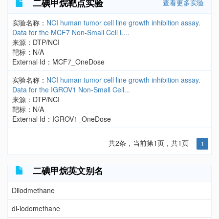
二碘甲烷靶点实验
查看更多实验
实验名称：
NCI human tumor cell line growth inhibition assay.
Data for the MCF7 Non-Small Cell L...
来源：DTP/NCI
靶标：N/A
External Id：MCF7_OneDose
实验名称：
NCI human tumor cell line growth inhibition assay.
Data for the IGROV1 Non-Small Cell...
来源：DTP/NCI
靶标：N/A
External Id：IGROV1_OneDose
共2条，当前第1页，共1页
1
二碘甲烷英文别名
Diiodmethane
di-iodomethane