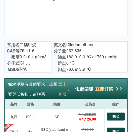
常用名
二碘甲烷
英文名
Diiodomethane
75-11-6
267.836
CAS号
分子量
3.2±0.1 g/cm3
182.0±0.0 °C at 760 mmHg
密度
沸点
CH
I
6 °C
分子式
熔点
2
2
N/A
76.6±13.9 °C
MSDS
闪点
如对规格有其他要求，或想
线上
。
要更低折扣，请联系
客服
品牌
规格
纯度
会员价
操作
￥1,608.00
购买
九沃
100ml
CP
￥1,126.00
98%(stabilized with
￥30.00
购买
安耐吉
5g