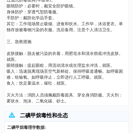
眼睛防护：必要时，戴安全防护眼镜。
身体防护：穿透气型防毒服。
手防护：戴防化学品手套。
其它：工作现场禁止吸烟、进食和饮水。工作毕，沐浴更衣。单
独存放被毒物污染的衣服。洗后备用。注意个人清洁卫生。
三、急救措施
皮肤接触：脱去被污染的衣着，用肥皂水和清水彻底冲洗皮肤。
就医。
眼睛接触：提起眼睑，用流动清水或生理盐水冲洗，就医。
吸入：迅速脱离现场至空气新鲜处。保持呼吸道通畅。如呼吸困
难，给输氧。如呼吸停止，立即进行人工呼吸。就医。
食入：饮足量温水，催吐，就医。
灭火方法：消防人员须佩戴防毒面具、穿全身消防服。灭火剂：
雾状水、泡沫、二氧化碳、砂土。
二碘甲烷毒性和生态
二碘甲烷毒理学数据: