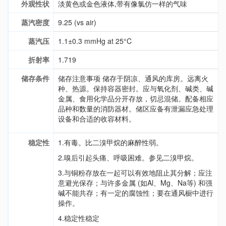
外观性状
淡黄色或金色液体,带有像氯仿一样的气味
蒸汽密度
9.25 (vs air)
蒸汽压
1.1±0.3 mmHg at 25°C
折射率
1.719
储存条件
储存注意事项 储存于阴凉、通风的库房。远离火
种、热源。保持容器密封。应与氧化剂、碱类、碱
金属、食用化学品分开存放，切忌混储。配备相应
品种和数量的消防器材。储区应备有泄漏应急处理
设备和合适的收容材料。
稳定性
1.有毒。比二溴甲烷的麻醉性弱。
2.嗅后引起头痛、呼吸困难。参见二溴甲烷。
3.与铜粉存放在一起可以有效地阻止其分解；应注
意避光保存；与许多金属 (如Al、Mg、Na等) 和强
碱不能共存；有一定的腐蚀性；要在通风橱中进行
操作。
4.稳定性稳定