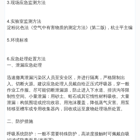
3.现场应急监测方法
4.实验室监测方法
淀粉比色法《空气中有害物质的测定方法》(第二版)，杭士平主编
5.环境标准
6.应急处理处置方法
一、泄漏应急处理
迅速撤离泄漏污染区人员至安全区，并进行隔离，严格限制出
入。切断火源。建议应急处理人员戴自给正压式呼吸器，穿一般
作业工作服。尽可能切断泄漏源，防止进入下水道、排洪沟等限
制性空间。小量泄漏：用砂土、蛭石或其它惰性材料吸收。大量
泄漏：构筑围堤或挖坑收容。用泡沫覆盖，降低蒸气灾害。用泵
转移至槽车或专用收集器内，回收或运至废物处理场所处置。
二、防护措施
呼吸系统防护：一般不需要特殊防护，高浓度接触时可佩戴自吸
过滤式防毒面具(半面罩)。