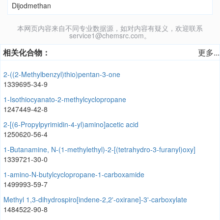
Dijodmethan
本网页内容来自不同专业数据源，如对内容有疑义，欢迎联系
service1@chemsrc.com。
相关化合物：
更多...
2-((2-Methylbenzyl)thio)pentan-3-one
1339695-34-9
1-Isothiocyanato-2-methylcyclopropane
1247449-42-8
2-[(6-Propylpyrimidin-4-yl)amino]acetic acid
1250620-56-4
1-Butanamine, N-(1-methylethyl)-2-[(tetrahydro-3-furanyl)oxy]
1339721-30-0
1-amino-N-butylcyclopropane-1-carboxamide
1499993-59-7
Methyl 1,3-dihydrospiro[indene-2,2'-oxirane]-3'-carboxylate
1484522-90-8