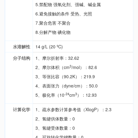
5.禁配物 强氧化剂、强碱、碱金属
6.避免接触的条件 受热、光照
7.聚合危害 不聚合
8.分解产物 碘化物
水溶解性
14 g/L (20 ºC)
分子结构
1、摩尔折射率：32.62
3
2、摩尔体积（cm
/mol）：82.6
3、等张比容（90.2K）：219.9
4、表面张力（dyne/cm）：50.0
-24
3
5、极化率（10
cm
）：12.93
计算化学
1、疏水参数计算参考值（XlogP）：2.3
2、氢键供体数量：0
3、氢键受体数量：0
4、可旋转化学键数量：0