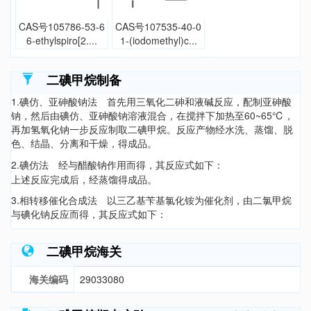
CAS号105786-53-6
CAS号107535-40-0
6-ethylspiro[2....
1-(iodomethyl)c...
二碘甲烷制备
1.碘仿、亚砷酸钠法 首先用三氧化二砷和液碱反应，配制亚砷酸
钠，然后由碘仿、亚砷酸钠溶液混合，在搅拌下加热至60~65℃，
再加氢氧化钠一步反应制取二碘甲烷。反应产物经水洗、蒸馏、脱
色、结晶、分离和干燥，得成品。
2.碘仿法 经与醋酸钠作用而得，其反应式如下：
上述反应完成后，经蒸馏得成品。
3.相转移催化合成法 以三乙基苄基氯化铵为催化剂，由二氯甲烷
与碘化钠反应而得，其反应式如下：
二碘甲烷海关
海关编码
29033080