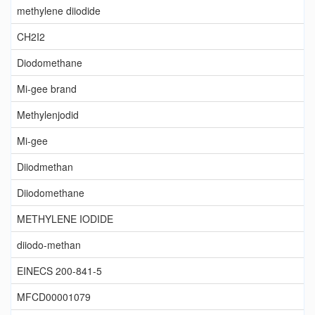
methylene diiodide
CH2I2
Diodomethane
Mi-gee brand
Methylenjodid
Mi-gee
Diiodmethan
Diiodomethane
METHYLENE IODIDE
diiodo-methan
EINECS 200-841-5
MFCD00001079