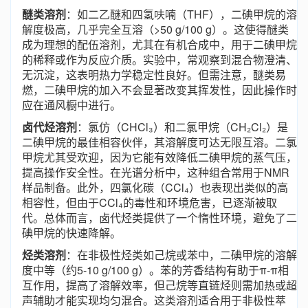
醚类溶剂
：如二乙醚和四氢呋喃（THF），二碘甲烷的溶
解度极高，几乎完全互溶（>50 g/100 g）。这使得醚类
成为理想的配伍溶剂，尤其在有机合成中，用于二碘甲烷
的稀释或作为反应介质。实验中，常观察到混合物澄清、
无沉淀，这表明热力学稳定性良好。但需注意，醚类易
燃，二碘甲烷的加入不会显著改变其挥发性，因此操作时
应在通风橱中进行。
卤代烃溶剂
：氯仿（CHCl₃）和二氯甲烷（CH₂Cl₂）是
二碘甲烷的最佳相容伙伴，其溶解度可达无限互溶。二氯
甲烷尤其受欢迎，因为它能有效降低二碘甲烷的蒸气压，
提高操作安全性。在光谱分析中，这种组合常用于NMR
样品制备。此外，四氯化碳（CCl₄）也表现出类似的高
相容性，但由于CCl₄的毒性和环境危害，已逐渐被取
代。总体而言，卤代烃类提供了一个惰性环境，避免了二
碘甲烷的快速降解。
烃类溶剂
：在非极性烃类如己烷或苯中，二碘甲烷的溶解
度中等（约5-10 g/100 g）。苯的芳香结构有助于π-π相
互作用，提高了溶解效率，但己烷等直链烃则需加热或超
声辅助才能实现均匀混合。这类溶剂适合用于非极性萃