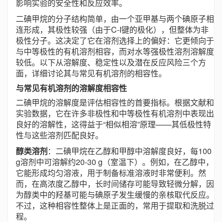
影响实验的安全性和反应效率。
二碘甲烷的分子结构简单，由一个亚甲基与两个碘原子相
连形成，其极性较强（由于C-I键的极化），但整体为非
极性分子。这决定了它在溶剂选择上的偏好：它更倾向于
与中等极性的有机溶剂相容，而对水等强极性溶剂溶解度
较低。以下从溶解度、稳定性以及潜在反应风险三个方
面，详细讨论其与常见有机溶剂的相容性。
与常见有机溶剂的溶解度相容性
二碘甲烷的溶解度是评估相容性的首要指标。根据文献和
实验数据，它在许多非极性和中等极性有机溶剂中表现出
良好的溶解性，这得益于“相似相溶”原理——其低极性特
性与这些溶剂匹配良好。
醇类溶剂
：二碘甲烷在乙醇和甲醇中溶解度良好，每100
g溶剂中可溶解约20-30 g（室温下）。例如，在乙醇中，
它能形成均匀溶液，用于制备标准溶液时非常便利。然
而，在高浓度乙醇中，长时间储存可能导致轻微分解，因
为醇类中的羟基可能与碘原子发生缓慢的亲核取代反应。
不过，这种相容性整体上是正面的，常用于提取和洗脱过
程。