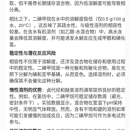
取，但不推荐长期储存混合物，因为低溶解度可能导致相
分离。
相比之下，二碘甲烷在水中的溶解度极低（仅0.5 g/100 g
水，20°C），这反映了其疏水性，与极性溶剂的相容性
较差。在含水有机溶剂（如乙醇-水混合物）中，高水含
量会降低其溶解度，并可能诱发水解反应生成甲醛和碘化
氢。
稳定性与潜在反应风险
相容性不仅限于溶解度，还涉及混合物在储存和使用过程
中的稳定性。二碘甲烷是一种光敏和热敏化合物，易在光
照下分解为碘和亚甲基碘，从而变色。选择溶剂时，必须
确保其不会催化这种分解。
惰性溶剂的优势
：卤代烃和醚类溶剂通常提供良好的稳定
性。例如，在氯仿中，二碘甲烷可稳定储存数周（避光、
密封条件下）。实验数据显示，混合物在室温下pH保持
中性，无明显气体释放。然而，含有不饱和键的溶剂如苯
可能引发缓慢的加成反应，因为二碘甲烷可作为亲电试剂
参与。