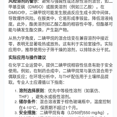
风险溶剂的警示
：避免与强碱性或还原性溶剂混合，如二
甲基亚砜（DMSO）或胺类溶剂（例如三乙胺）。在
DMSO中，二碘甲烷可能发生脱卤反应生成卡宾中间体，
导致爆炸风险。在胺类中，它易形成季铵盐，降低溶液纯
度。此外，酯类溶剂如乙酸乙酯的相容性中等，但酯基可
能与碘发生酯交换，产生副产物。
从热力学角度，二碘甲烷的混合焓变在兼容溶剂中接近
零，表明无显著吸热或放热，这有利于实验室操作。实际
应用中，推荐使用分子筛干燥的溶剂，以排除水分干扰。
实际应用与操作建议
在化学工业运营中，提供二碘甲烷相容性信息有助于安全
使用。例如，在制药合成中，二碘甲烷常与氯仿混合用于
偶联反应；在环境分析中，与THF配伍用于土壤样品提
取。专业人士应遵循以下指南：
溶剂选择原则
：优先中等极性溶剂（如氯仿、
THF），避免水或极性溶剂。
储存条件
：混合溶液置于棕色玻璃瓶中，温度控制
在4-10°C，保质期不超过1个月。
安全措施
：二碘甲烷有毒（LD50约550 mg/kg），