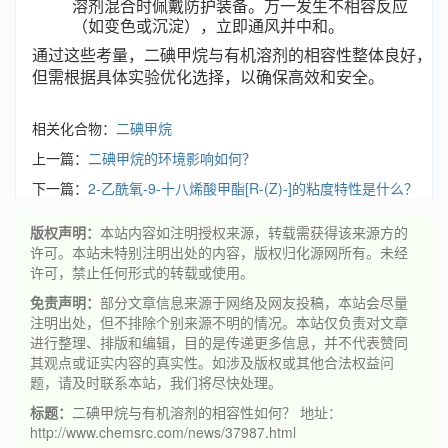
溶剂混合时佩戴防护装备。万一发生不相容反应
（如变色或沉淀），立即通风并中和。
通过这些考量，二碘甲烷与有机溶剂的相容性整体良好，
但需根据具体实验优化选择，以确保高效和安全。
相关化合物：
二碘甲烷
上一篇：
二碘甲烷的环境影响如何？
下一篇：
2-乙酰氧-9-十八烯酸甲酯[R-(Z)-]的粘度特性是什么？
版权声明：
本站内容如注明授权来源，转载需获得该来源方的
许可。本站未特别注明出处的内容，版权归化源网所有。未经
许可，禁止任何形式的转载或使用。
免责声明：
部分文章信息来源于网络及网友投稿，本站会尽量
注明出处，但不排除个别来源不明的情况。本站仅负责对文章
进行整理、排版和编辑，目的是传递更多信息，并不代表赞同
其观点或证实内容的真实性。如涉及版权或其他合法权益问
题，请及时联系本站，我们将尽快处理。
标题：
二碘甲烷与有机溶剂的相容性如何？ 地址：
http://www.chemsrc.com/news/37987.html