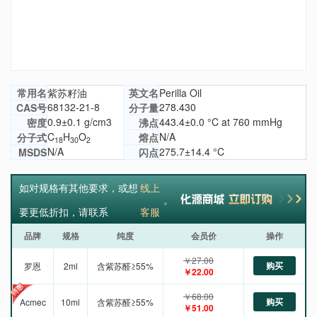
常用名
紫苏籽油
英文名
Perilla Oil
68132-21-8
278.430
CAS号
分子量
0.9±0.1 g/cm3
443.4±0.0 °C at 760 mmHg
密度
沸点
C
H
O
N/A
分子式
熔点
18
30
2
N/A
275.7±14.4 °C
MSDS
闪点
如对规格有其他要求，或想
线上
。
要更低折扣，请联系
客服
品牌
规格
纯度
会员价
操作
￥27.00
购买
罗恩
2ml
含紫苏醛≥55%
￥22.00
￥68.00
购买
Acmec
10ml
含紫苏醛≥55%
￥51.00