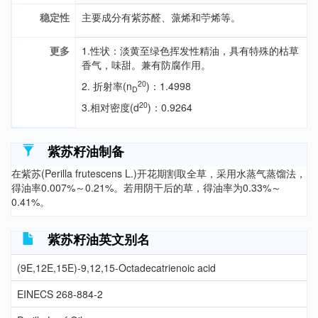
稳定性
主要成分有紫苏醛、蒎烯和苧烯等。
更多
1.性状：淡黄至绿色挥发性精油，具有特殊的枯草
香气，味甜。兼有防腐作用。
20
2. 折射率(n
)：1.4998
D
20
3.相对密度(d
)：0.9264
紫苏籽油制备
在紫苏(Perilla frutescens L.)开花期割取全草，采用水蒸气蒸馏法，
得油率0.007%～0.21%。若用阴干后的草，得油率为0.33%～
0.41%。
紫苏籽油英文别名
(9E,12E,15E)-9,12,15-Octadecatrienoic acid
EINECS 268-884-2