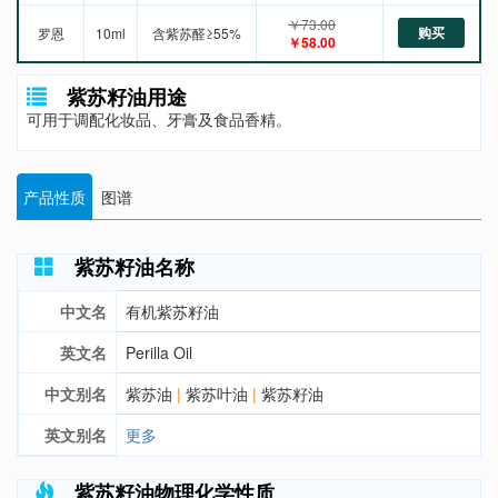
￥73.00
购买
罗恩
10ml
含紫苏醛≥55%
￥58.00
紫苏籽油用途
可用于调配化妆品、牙膏及食品香精。
产品性质
图谱
紫苏籽油名称
中文名
有机紫苏籽油
英文名
Perilla Oil
中文别名
紫苏油
|
紫苏叶油
|
紫苏籽油
英文别名
更多
紫苏籽油物理化学性质