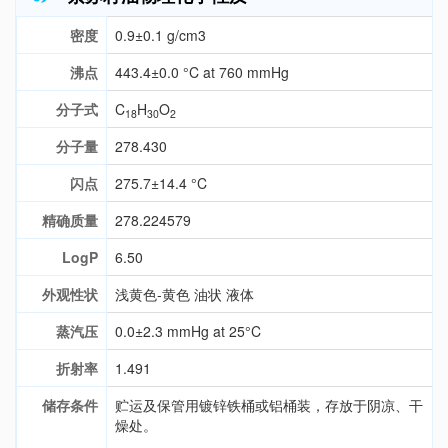
密度
0.9±0.1 g/cm3
沸点
443.4±0.0 °C at 760 mmHg
分子式
C
H
O
18
30
2
分子量
278.430
闪点
275.7±14.4 °C
精确质量
278.224579
LogP
6.50
外观性状
浅黄色-黄色 油状 液体
蒸汽压
0.0±2.3 mmHg at 25°C
折射率
1.491
储存条件
贮运及保管用镀锌铁桶或铝桶装，存放于阴凉、干
燥处。