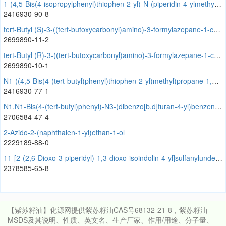
1-(4,5-Bis(4-isopropylphenyl)thiophen-2-yl)-N-(piperidin-4-ylmethyl)methanamine
2416930-90-8
tert-Butyl (S)-3-((tert-butoxycarbonyl)amino)-3-formylazepane-1-carboxylate
2699890-11-2
tert-Butyl (R)-3-((tert-butoxycarbonyl)amino)-3-formylazepane-1-carboxylate
2699890-10-1
N1-((4,5-Bis(4-(tert-butyl)phenyl)thiophen-2-yl)methyl)propane-1,3-diamine
2416930-77-1
N1,N1-Bis(4-(tert-butyl)phenyl)-N3-(dibenzo[b,d]furan-4-yl)benzene-1,3-diamine
2706584-47-4
2-Azido-2-(naphthalen-1-yl)ethan-1-ol
2229189-88-0
11-[2-(2,6-Dioxo-3-piperidyl)-1,3-dioxo-isoindolin-4-yl]sulfanylundecanoic acid
2378585-65-8
【紫苏籽油】化源网提供紫苏籽油CAS号68132-21-8，紫苏籽油
MSDS及其说明、性质、英文名、生产厂家、作用/用途、分子量、