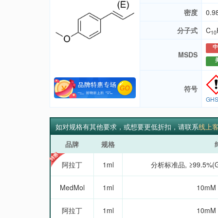
密度
0.9
分子式
C
10
中
MSDS
符号
GHS
如对规格有其他要求，或想要更低折扣，请联系
线上
品牌
规格
阿拉丁
1ml
分析标准品, ≥99.5%(GC),
MedMol
1ml
10mM 
阿拉丁
1ml
10mM 