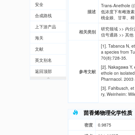
安全
Trans-Anetho
描述
低浓度下有雌激素活性,
合成路线
桃金娘、甘草、樟
上下游产品
研究领域
>>
内分
相关类别
信号通路
>>
其他
海关
[1].
Tabanca N, et 
文献
a species from Tu
70(8):728-35.
英文别名
[2].
Nakagawa Y, et
返回顶部
参考文献
ethole on isolate
Pharmacol. 2003 J
[3].
Fahlbusch, et
ry, Weinheim: Wi
茴香烯物理化学性质
密度
0.9875