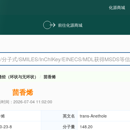
化源商城
前往化源商城
烯烃（环状与无环状）
茴香烯
茴香烯
时间：2026-07-04 11:02:00
香烯
英文名
trans-Anethole
0-23-8
分子量
148.20