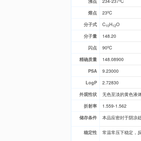
沸点
234-237ºC
熔点
23ºC
分子式
C
H
O
10
12
分子量
148.20
闪点
90ºC
精确质量
148.08900
PSA
9.23000
LogP
2.72830
外观性状
无色至淡的黄色液
折射率
1.559-1.562
储存条件
本品应密封于阴凉
稳定性
常温常压下稳定，