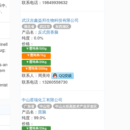
联系电话：19849939632
系中,
香、
武汉吉鑫益邦生物科技有限公司
湖北省
武汉市
东西湖区
产品名：
反式茴香脑
纯度：0.0%
价格：
inell
￥需询单/500g
ug;
￥需询单/1kg
￥需询单/25kg
ns-an
￥需询单/200kg
hem
联系人：周美玲
联系电话：13260558730
emist
中山星瑞化工有限公司
广东省
中山市
中山火炬高技术产业开发区
产品名：
茴脑
纯度：99.0%
价格：
￥需询单/25kg