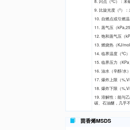
8. 闪点（ºC）：未
9. 比旋光度（º）
10. 自燃点或引燃
11. 蒸气压（kPa,
12. 饱和蒸气压（k
13. 燃烧热（KJ/m
14. 临界温度（º
15. 临界压力（KP
16. 油水（辛醇/
17. 爆炸上限（%,
18. 爆炸下限（%,
19. 溶解性：能
碳、石油醚，几乎
茴香烯MSDS