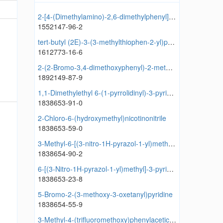
2-[4-(Dimethylamino)-2,6-dimethylphenyl]acetic acid
1552147-96-2
tert-butyl (2E)-3-(3-methylthiophen-2-yl)prop-2-enoate
1612773-16-6
2-(2-Bromo-3,4-dimethoxyphenyl)-2-methylpropan-1-ol
1892149-87-9
1,1-Dimethylethyl 6-(1-pyrrolidinyl)-3-pyridineacetate
1838653-91-0
2-Chloro-6-(hydroxymethyl)nicotinonitrile
1838653-59-0
3-Methyl-6-[(3-nitro-1H-pyrazol-1-yl)methyl]-2-pyridinecarbonitrile
1838654-90-2
6-[(3-Nitro-1H-pyrazol-1-yl)methyl]-3-pyridinecarbonitrile
1838653-23-8
5-Bromo-2-(3-methoxy-3-oxetanyl)pyridine
1838654-55-9
3-Methyl-4-(trifluoromethoxy)phenylacetic acid