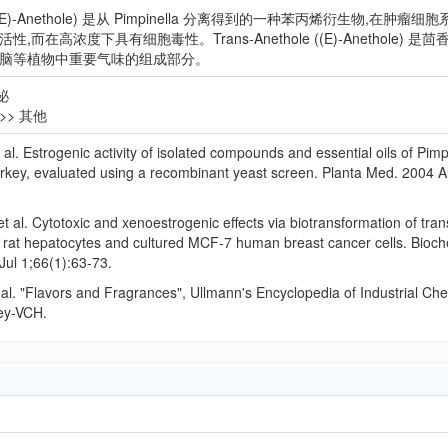
le ((E)-Anethole) 是从 Pimpinella 分离得到的一种苯丙烯衍生物,在肿瘤细胞
而在高浓度下具有细胞毒性。Trans-Anethole ((E)-Anethole) 是茴
脑等植物中重要气味的组成部分。
泌
>>
其他
al. Estrogenic activity of isolated compounds and essential oils of Pimp
rkey, evaluated using a recombinant yeast screen. Planta Med. 2004 A
 al. Cytotoxic and xenoestrogenic effects via biotransformation of tra
d rat hepatocytes and cultured MCF-7 human breast cancer cells. Bioc
ul 1;66(1):63-73.
 al. "Flavors and Fragrances", Ullmann's Encyclopedia of Industrial Ch
ley-VCH.