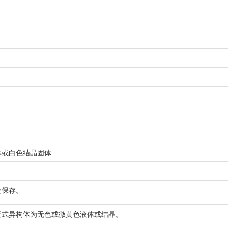
体或白色结晶固体
处保存。
反式异构体为无色或微黄色液体或结晶。