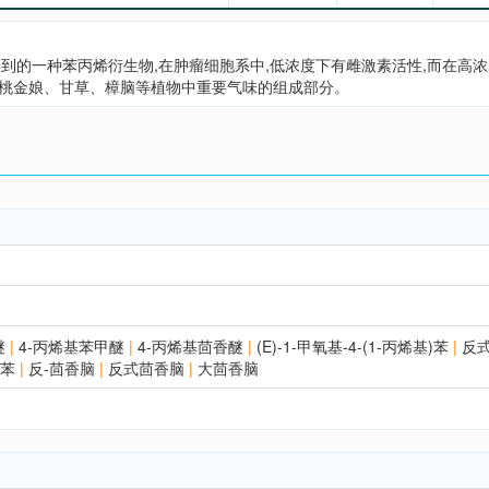
impinella 分离得到的一种苯丙烯衍生物,在肿瘤细胞系中,低浓度下有雌激素活性,而在
le) 是茴香、桃金娘、甘草、樟脑等植物中重要气味的组成部分。
醚
|
4-丙烯基苯甲醚
|
4-丙烯基茴香醚
|
(E)-1-甲氧基-4-(1-丙烯基)苯
|
反式
)苯
|
反-茴香脑
|
反式茴香脑
|
大茴香脑