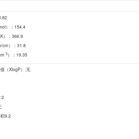
.82
mol）：154.4
K）：366.9
/cm）：31.8
3
cm
）：19.35
（XlogP）:无
:2
无
积9.2