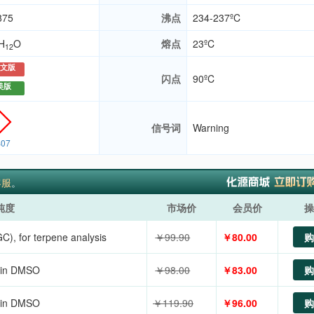
875
沸点
234-237ºC
H
O
熔点
23ºC
12
文版
闪点
90ºC
美版
信号词
Warning
07
客服
。
纯度
市场价
会员价
操
 for terpene analysis
￥99.90
￥80.00
购
in DMSO
￥98.00
￥83.00
购
in DMSO
￥119.90
￥96.00
购