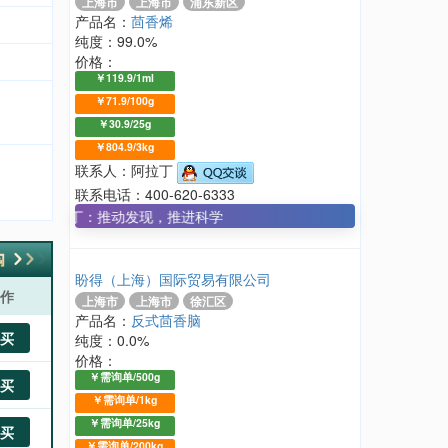
上海市
上海市
浦东新区
产品名：
茴香烯
纯度：99.0%
价格：
￥119.9/1ml
￥71.9/100g
￥30.9/25g
￥804.9/3kg
联系人：阿拉丁
联系电话：400-620-6333
阿拉丁：推动发现，推进科学
盼得（上海）国际贸易有限公司
作
上海市
上海市
徐汇区
产品名：
反式茴香脑
买
纯度：0.0%
价格：
￥需询单/500g
买
￥需询单/1kg
￥需询单/25kg
买
￥需询单/200kg