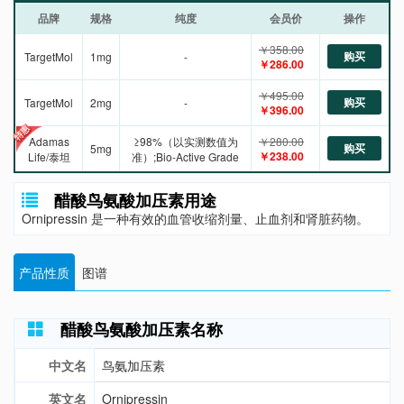
品牌
规格
纯度
会员价
操作
￥358.00
购买
TargetMol
1mg
-
￥286.00
￥495.00
购买
TargetMol
2mg
-
￥396.00
Adamas
≥98%（以实测数值为
￥280.00
购买
5mg
￥238.00
Life/泰坦
准）;Bio-Active Grade
醋酸鸟氨酸加压素用途
Ornipressin 是一种有效的血管收缩剂量、止血剂和肾脏药物。
产品性质
图谱
醋酸鸟氨酸加压素名称
中文名
鸟氨加压素
英文名
Ornipressin