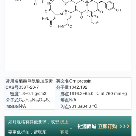
常用名
醋酸鸟氨酸加压素
英文名
Ornipressin
3397-23-7
1042.192
CAS号
分子量
1.3±0.1 g/cm3
1616.2±65.0 °C at 760 mmHg
密度
沸点
C
H
N
O
S
N/A
分子式
熔点
45
63
13
12
2
N/A
931.3±34.3 °C
MSDS
闪点
如对规格有其他要求，或想
线上
。
要更低折扣，请联系
客服