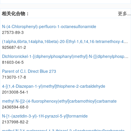
相关化合物：
更多...
N-(4-Chlorophenyl)-perfluoro-1-octanesulfonamide
27573-89-3
(1alpha,6brta,14alpha,16beta)-20-Ethyl-1,6,14,16-tetramethoxy-4-[[[2-[(3R)-3-methyl-2,5-dioxo-1-pyrrolidinyl]benzoyl]oxy]methyl]aconitane-7,8-diol
925687-61-2
Dichloronickel-1-[(diphenylphosphanyl)methyl]-N-{[(diphenylphosphanyl)methyl](dimethyl)silyl}-1,1-dimethylsilanamine (1:1)
81603-04-5
Parent of C.I. Direct Blue 273
713070-17-8
4-[(1,4-Diazepan-1-yl)methyl]thiophene-2-carbaldehyde
2013008-54-1
methyl N-{[2-(4-fluorophenoxy)ethyl]carbamothioyl}carbamate
2436594-68-0
N-[1-(azetidin-3-yl)-1H-pyrazol-5-yl]formamide
2137998-82-2
methyl N-[(4-cyclopropyl-1,3-thiazol-2-yl)carbamothioyl]carbamate