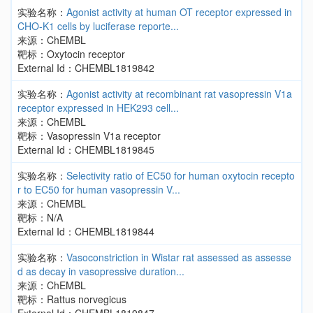
实验名称：
Agonist activity at human OT receptor expressed in
CHO-K1 cells by luciferase reporte...
来源：ChEMBL
靶标：Oxytocin receptor
External Id：CHEMBL1819842
实验名称：
Agonist activity at recombinant rat vasopressin V1a
receptor expressed in HEK293 cell...
来源：ChEMBL
靶标：Vasopressin V1a receptor
External Id：CHEMBL1819845
实验名称：
Selectivity ratio of EC50 for human oxytocin recepto
r to EC50 for human vasopressin V...
来源：ChEMBL
靶标：N/A
External Id：CHEMBL1819844
实验名称：
Vasoconstriction in Wistar rat assessed as assesse
d as decay in vasopressive duration...
来源：ChEMBL
靶标：Rattus norvegicus