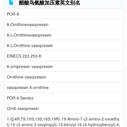
醋酸鸟氨酸加压素英文别名
POR-8
8-Ornithinevasopressin
8-L-Ornithinevasopressin
8-L-Ornithine-vasopressin
EINECS 222-253-8
8-ornipressin vasopressin
Ornithine-vasopressin
vasopressin 8-ornithine
POR-8 Sandoz
Orn8-vasopressin
1-{[(4R,7S,10S,13S,16S,19R)-19-Amino-7-(2-amino-2-oxoethy
l)-10-(3-amino-3-oxopropyl)-13-benzyl-16-(4-hydroxybenzyl)-6,