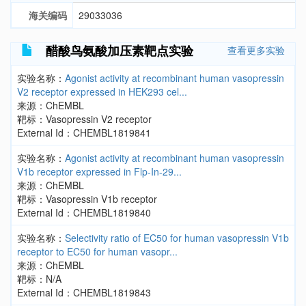
海关编码
29033036
醋酸鸟氨酸加压素靶点实验
查看更多实验
实验名称：
Agonist activity at recombinant human vasopressin
V2 receptor expressed in HEK293 cel...
来源：ChEMBL
靶标：Vasopressin V2 receptor
External Id：CHEMBL1819841
实验名称：
Agonist activity at recombinant human vasopressin
V1b receptor expressed in Flp-In-29...
来源：ChEMBL
靶标：Vasopressin V1b receptor
External Id：CHEMBL1819840
实验名称：
Selectivity ratio of EC50 for human vasopressin V1b
receptor to EC50 for human vasopr...
来源：ChEMBL
靶标：N/A
External Id：CHEMBL1819843