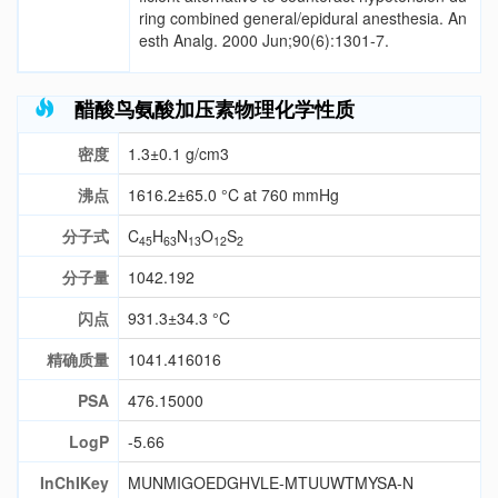
ring combined general/epidural anesthesia. An
esth Analg. 2000 Jun;90(6):1301-7.
醋酸鸟氨酸加压素物理化学性质
密度
1.3±0.1 g/cm3
沸点
1616.2±65.0 °C at 760 mmHg
分子式
C
H
N
O
S
45
63
13
12
2
分子量
1042.192
闪点
931.3±34.3 °C
精确质量
1041.416016
PSA
476.15000
LogP
-5.66
InChIKey
MUNMIGOEDGHVLE-MTUUWTMYSA-N