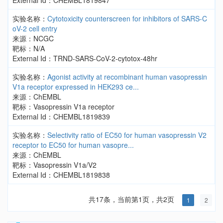
External Id：CHEMBL1819847
实验名称：
Cytotoxicity counterscreen for inhibitors of SARS-C
oV-2 cell entry
来源：NCGC
靶标：N/A
External Id：TRND-SARS-CoV-2-cytotox-48hr
实验名称：
Agonist activity at recombinant human vasopressin
V1a receptor expressed in HEK293 ce...
来源：ChEMBL
靶标：Vasopressin V1a receptor
External Id：CHEMBL1819839
实验名称：
Selectivity ratio of EC50 for human vasopressin V2
receptor to EC50 for human vasopre...
来源：ChEMBL
靶标：Vasopressin V1a/V2
External Id：CHEMBL1819838
共17条，当前第1页，共2页
1
2