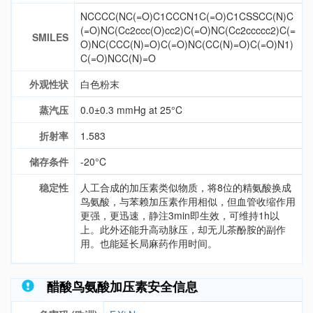
NCCCC(NC(=O)C1CCCN1C(=O)C1CSSCC(N)C
(=O)NC(Cc2ccc(O)cc2)C(=O)NC(Cc2ccccc2)C(=
SMILES
O)NC(CCC(N)=O)C(=O)NC(CC(N)=O)C(=O)N1)
C(=O)NCC(N)=O
外观性状
白色粉末
蒸汽压
0.0±0.3 mmHg at 25°C
折射率
1.583
储存条件
-20°C
稳定性
人工合成的加压素类似物质，将8位的精氨酸换成
鸟氨酸，与苯赖加压素作用相似，但血管收缩作用
更强，更迅速，静注3min即生效，可维持1h以
上。此外还能升高动脉压，却无儿茶酚胺的副作
用。也能延长局麻药作用时间。
醋酸鸟氨酸加压素安全信息