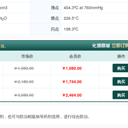
/cm3
沸点
404.3ºC at 760mmHg
N
O
熔点
226.5°C
2
闪点
198.3ºC
客服
。
市场价
会员价
操作
￥1,350.00
￥1,080.00
购买
￥2,180.00
￥1,744.00
购买
￥3,080.00
￥2,464.00
购买
剂，也可与防治稻瘟病等药剂混用，进行综合防治。