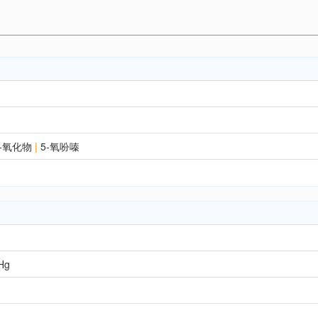
-氧化物
|
5-氧吩嗪
Hg