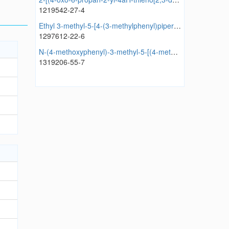
1219542-27-4
Ethyl 3-methyl-5-[4-(3-methylphenyl)piperazin-1-yl]sulfonylpyrazolidine-4-carboxylate
1297612-22-6
N-(4-methoxyphenyl)-3-methyl-5-[(4-methylphenyl)sulfamoyl]pyrazolidine-4-carboxamide
1319206-55-7