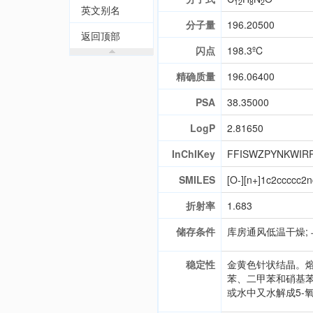
12
8
2
英文别名
分子量
196.20500
返回顶部
闪点
198.3ºC
精确质量
196.06400
PSA
38.35000
LogP
2.81650
InChIKey
FFISWZPYNKWIR
SMILES
[O-][n+]1c2ccccc2
折射率
1.683
储存条件
库房通风低温干燥;
稳定性
金黄色针状结晶。熔
苯、二甲苯和硝基
或水中又水解成5-