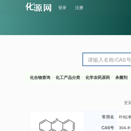
登录
注册
化合物查询
化工产品分类
化学农药原药
杀菌剂
更新
常用名
叶枯
CAS号
304-8