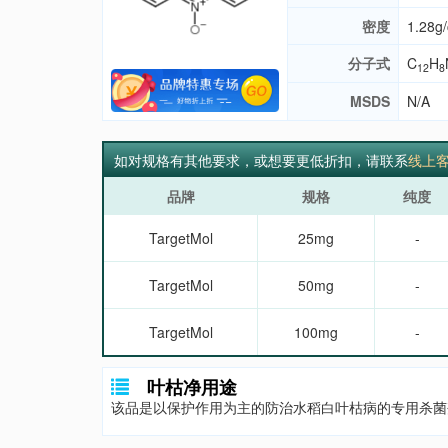
密度
1.28g
分子式
C
H
12
8
MSDS
N/A
如对规格有其他要求，或想要更低折扣，请联系
线上
品牌
规格
纯度
TargetMol
25mg
-
TargetMol
50mg
-
TargetMol
100mg
-
叶枯净用途
该品是以保护作用为主的防治水稻白叶枯病的专用杀菌