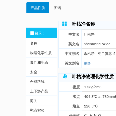
产品性质
图谱
叶枯净名称
目录：
中文名
叶枯净
名称
英文名
phenazine oxide
物理化学性质
中文别名
杀枯净
|
夹二氮蒽-5
毒性和生态
英文别名
更多
安全
叶枯净物理化学性质
合成路线
密度
1.28g/cm3
上下游产品
沸点
404.3ºC at 760mm
海关
熔点
226.5°C
靶点实验
分子式
C
H
N
O