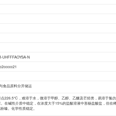
R-UHFFFAOYSA-N
nc2ccccc21
 与食品原料分开储运
点226.5℃，难溶于水，微溶于甲醇、乙醇、乙醚及芒烃类，易溶于氯
苯。在碱性介质中稳定，在浓度大于15%的盐酸溶液中形杨盐酸盐，但在
氧吩嗪。化学性质稳定。