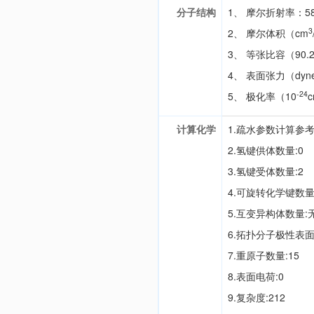
分子结构
1、 摩尔折射率：58
3
2、 摩尔体积（cm
3、 等张比容（90.2
4、 表面张力（dyne
-24
5、 极化率（10
计算化学
1.疏水参数计算参考值
2.氢键供体数量:0
3.氢键受体数量:2
4.可旋转化学键数量
5.互变异构体数量:
6.拓扑分子极性表面积
7.重原子数量:15
8.表面电荷:0
9.复杂度:212