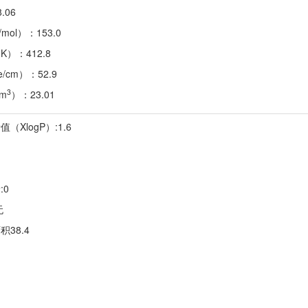
.06
/mol）：153.0
K）：412.8
/cm）：52.9
3
cm
）：23.01
（XlogP）:1.6
:0
无
38.4