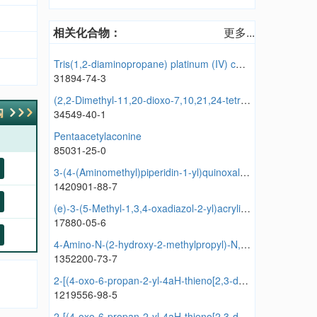
相关化合物：
更多...
Tris(1,2-diaminopropane) platinum (IV) chloride
31894-74-3
(2,2-Dimethyl-11,20-dioxo-7,10,21,24-tetraoxa-12,19-diazatricyclo(23.2.2.23,6)hentriaconta-3,5,25,27,28,30-hexaene-9,22-diyl)bis(methylene) dimethacrylate
34549-40-1
Pentaacetylaconine
85031-25-0
3-(4-(Aminomethyl)piperidin-1-yl)quinoxalin-2-amine hydrochloride
1420901-88-7
(e)-3-(5-Methyl-1,3,4-oxadiazol-2-yl)acrylic acid
17880-05-6
4-Amino-N-(2-hydroxy-2-methylpropyl)-N,1-dimethyl-1H-pyrazole-3-carboxamide
1352200-73-7
2-[(4-oxo-6-propan-2-yl-4aH-thieno[2,3-d]pyrimidin-2-yl)methylsulfanyl]-N-pyridin-2-ylacetamide
1219556-98-5
2-[(4-oxo-6-propan-2-yl-4aH-thieno[2,3-d]pyrimidin-2-yl)methylsulfanyl]-N-(1,3-thiazol-2-yl)acetamide