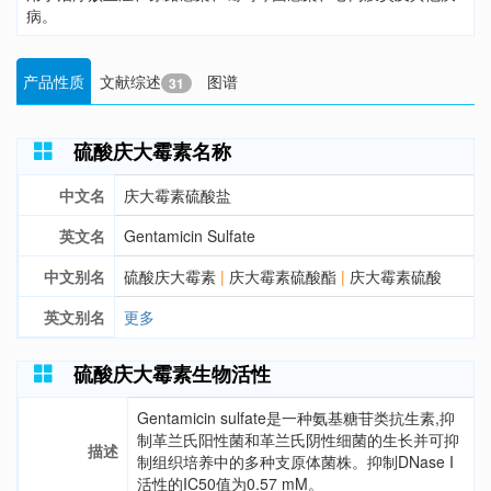
病。
产品性质
文献综述
图谱
31
硫酸庆大霉素名称
中文名
庆大霉素硫酸盐
英文名
Gentamicin Sulfate
中文别名
硫酸庆大霉素
|
庆大霉素硫酸酯
|
庆大霉素硫酸
英文别名
更多
硫酸庆大霉素生物活性
Gentamicin sulfate是一种氨基糖苷类抗生素,抑
制革兰氏阳性菌和革兰氏阴性细菌的生长并可抑
描述
制组织培养中的多种支原体菌株。抑制DNase I
活性的IC50值为0.57 mM。