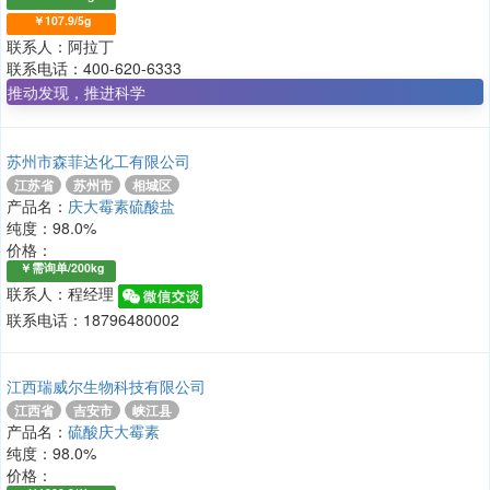
￥107.9/5g
联系人：阿拉丁
联系电话：400-620-6333
，推进科学
苏州市森菲达化工有限公司
江苏省
苏州市
相城区
产品名：
庆大霉素硫酸盐
纯度：98.0%
价格：
￥需询单/200kg
联系人：程经理
联系电话：18796480002
江西瑞威尔生物科技有限公司
江西省
吉安市
峡江县
产品名：
硫酸庆大霉素
纯度：98.0%
价格：