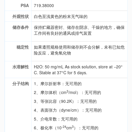
PSA
719.38000
外观性状
白色至浅黄色的粉末无气味的
储存条件
保持贮藏器密封、储存在阴凉、干燥的地方，确保
工作间有良好的通风或排气装置
稳定性
如果遵照规格使用和储存则不会分解，未有已知危
险反应，避免氧化物
水溶解性
H2O: 50 mg/mL As stock solution, store at −20°
C. Stable at 37°C for 5 days.
分子结构
1、摩尔折射率：无可用的
3
2、摩尔体积（cm
/mol）：无可用的
3、等张比容（90.2K）：无可用的
4、表面张力（dyne/cm）：无可用的
5、介电常数：无可用的
-24
3
6、极化率（10
cm
）：无可用的