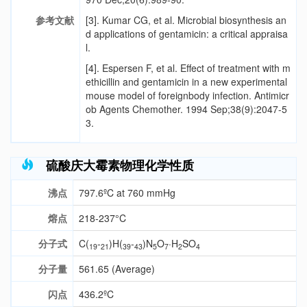
参考文献
[3].
Kumar CG, et al. Microbial biosynthesis an
d applications of gentamicin: a critical appraisa
l.
[4].
Espersen F, et al. Effect of treatment with m
ethicillin and gentamicin in a new experimental
mouse model of foreignbody infection. Antimicr
ob Agents Chemother. 1994 Sep;38(9):2047-5
3.
硫酸庆大霉素物理化学性质
沸点
797.6ºC at 760 mmHg
熔点
218-237°C
分子式
C(
-
)H(
-
)N
O
·H
SO
19
21
39
43
5
7
2
4
分子量
561.65 (Average)
闪点
436.2ºC