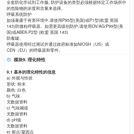
全套防化学试剂工作服, 防护设备的类型必须根据特定工作场所中
的危险物的浓度和含量来选择。
呼吸系统防护
如须暴露于有害环境中,请使用P95型(美国)或P1型(欧盟 英国
143)防微粒呼吸器。如需更高级别防护,请使用OV/AG/P99型(美
国)或ABEK-P2型 (欧盟 英国 143)
防毒罐。
呼吸器使用经过测试并通过政府标准如NIOSH（US）或
CEN（EU）的呼吸器和零件。
模块9. 理化特性
9.1 基本的理化特性的信息
a) 外观与性状
形状: 粉末
颜色: 白色
b) 气味
无数据资料
c) 气味阈值
无数据资料
d) pH值
无数据资料
e) 熔点/凝固点