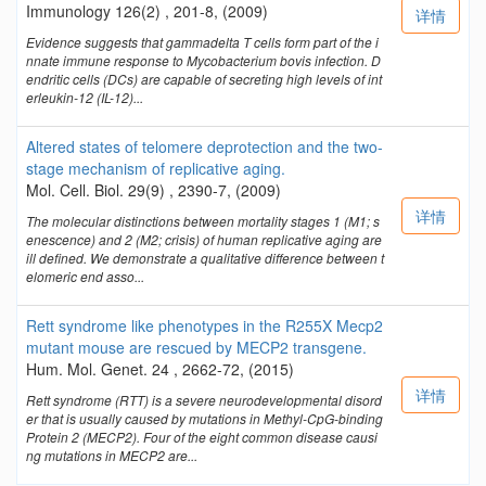
Immunology 126(2) , 201-8, (2009)
详情
Evidence suggests that gammadelta T cells form part of the i
nnate immune response to Mycobacterium bovis infection. D
endritic cells (DCs) are capable of secreting high levels of int
erleukin-12 (IL-12)...
Altered states of telomere deprotection and the two-
stage mechanism of replicative aging.
Mol. Cell. Biol. 29(9) , 2390-7, (2009)
详情
The molecular distinctions between mortality stages 1 (M1; s
enescence) and 2 (M2; crisis) of human replicative aging are
ill defined. We demonstrate a qualitative difference between t
elomeric end asso...
Rett syndrome like phenotypes in the R255X Mecp2
mutant mouse are rescued by MECP2 transgene.
Hum. Mol. Genet. 24 , 2662-72, (2015)
详情
Rett syndrome (RTT) is a severe neurodevelopmental disord
er that is usually caused by mutations in Methyl-CpG-binding
Protein 2 (MECP2). Four of the eight common disease causi
ng mutations in MECP2 are...