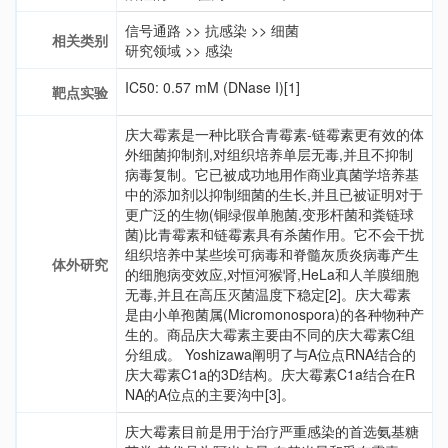
信号通路
>>
抗感染
>>
细菌
相关类别
研究领域
>>
感染
IC50: 0.57 mM (DNase I)[1]
靶点实验
庆大霉素是一种比联合青霉素-链霉素更有效的体
外细菌抑制剂,对组织培养单层无毒,并且不抑制
病毒复制。它已被成功地用作商业真菌学培养基
中的添加剂以抑制细菌的生长,并且已被证明对于
更广泛的生物(铜绿假单胞菌,变形杆菌和粪链球
菌)比青霉素和链霉素具有杀菌作用。它不会干扰
组织培养中某些埃可病毒和脊髓灰质炎病毒产生
体外研究
的细胞病变效应,对恒河猴肾,HeLa和人羊膜细胞
无毒,并且在高压灭菌温度下稳定[2]。庆大霉素
是由小单孢菌属(Micromonospora)的各种物种产
生的。商品庆大霉素主要由不同的庆大霉素C组
分组成。 Yoshizawa阐明了与A位点RNA结合的
庆大霉素C1a的3D结构。庆大霉素C1a结合在R
NA的A位点的主要沟中[3]。
庆大霉素目前是用于治疗严重感染的首选氨基糖