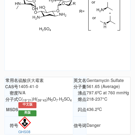
常用名
硫酸庆大霉素
英文名
Gentamycin Sulfate
1405-41-0
561.65 (Average)
CAS号
分子量
N/A
797.6ºC at 760 mmHg
密度
沸点
C(
-
)H(
-
)N
O
·H
SO
218-237°C
分子式
熔点
19
21
39
43
5
7
2
4
中文版
436.2ºC
MSDS
闪点
美版
Danger
符号
信号词
GHS08