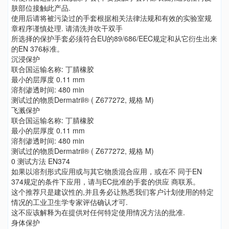
肤部位接触此产品.
使用后请将被污染过的手套根据相关法律法规和有效的实验室规
章程序谨慎处理. 请清洗并吹干双手
所选择的保护手套必须符合EU的89/686/EEC规定和从它衍生出来
的EN 376标准。
沉浸保护
联合国运输名称: 丁腈橡胶
最小的层厚度 0.11 mm
溶剂渗透时间: 480 min
测试过的物质Dermatril® ( Z677272, 规格 M)
飞溅保护
联合国运输名称: 丁腈橡胶
最小的层厚度 0.11 mm
溶剂渗透时间: 480 min
测试过的物质Dermatril® ( Z677272, 规格 M)
0 测试方法 EN374
如果以溶剂形式应用或与其它物质混合应用，或在不 同于EN
374规定的条件下应用，请与EC批准的手套的供应 商联系。
这个推荐只是建议性的,并且务必让熟悉我们客户计划使用的特定
情况的工业卫生学专家评估确认才可.
这不应该解释为在提供对任何特定使用情况方法的批准.
身体保护