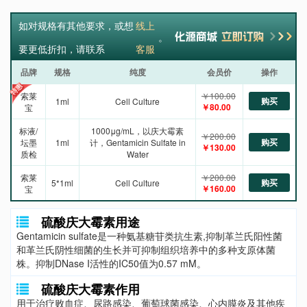
如对规格有其他要求，或想
线上
。
要更低折扣，请联系
客服
品牌
规格
纯度
会员价
操作
索莱
￥100.00
购买
1ml
Cell Culture
￥80.00
宝
标液/
1000μg/mL，以庆大霉素
￥200.00
购买
坛墨
1ml
计，Gentamicin Sulfate in
￥130.00
质检
Water
索莱
￥200.00
购买
5*1ml
Cell Culture
￥160.00
宝
硫酸庆大霉素用途
Gentamicin sulfate是一种氨基糖苷类抗生素,抑制革兰氏阳性菌
和革兰氏阴性细菌的生长并可抑制组织培养中的多种支原体菌
株。抑制DNase I活性的IC50值为0.57 mM。
硫酸庆大霉素作用
用于治疗败血症、尿路感染、葡萄球菌感染、心内膜炎及其他疾