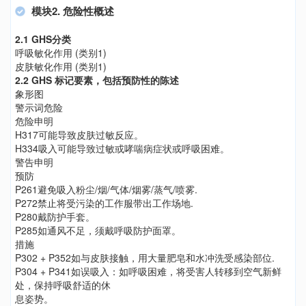
模块2. 危险性概述
2.1 GHS分类
呼吸敏化作用 (类别1)
皮肤敏化作用 (类别1)
2.2 GHS 标记要素，包括预防性的陈述
象形图
警示词危险
危险申明
H317可能导致皮肤过敏反应。
H334吸入可能导致过敏或哮喘病症状或呼吸困难。
警告申明
预防
P261避免吸入粉尘/烟/气体/烟雾/蒸气/喷雾.
P272禁止将受污染的工作服带出工作场地.
P280戴防护手套。
P285如通风不足，须戴呼吸防护面罩。
措施
P302 + P352如与皮肤接触，用大量肥皂和水冲洗受感染部位.
P304 + P341如误吸入：如呼吸困难，将受害人转移到空气新鲜
处，保持呼吸舒适的休
息姿势。