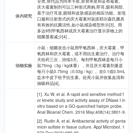
苷类,替代品为阿米卡星,奈替米星和妥布霉素。
庆大霉素制剂可以三种形式商购,即耳,眼和局部,
基于治疗耳道,眼睛和皮肤感染的相应功能。发现
体内研究
口服和注射形式的庆大霉素对鼠疫耶尔森氏菌具
有有效的抗菌活性,如小鼠感染模型所示[3]。用
多达9剂甲氧西林或庆大霉素治疗显示异物上的
细菌显着减少[4] 。
小鼠：细菌攻击小鼠用甲氧西林，庆大霉素，甲
氧西林和庆大霉素，或不用抗生素治疗。治疗每
天给药三次，持续3天。每剂甲氧西林是每只小
动物实验
鼠75mg（3g / kg体重），并且庆大霉素剂量是
每只小鼠0.75mg（0.03g / kg）。在0.1或0.5mL
盐水中皮下给予抗生素。处死小鼠并收集血清和
抽吸样品[4]。
[1].
Xu W, et al. A rapid and sensitive method f
or kinetic study and activity assay of DNase I in
vitro based on a GO-quenched hairpin probe.
Anal Bioanal Chem. 2016 May;408(14):3801-9.
[2].
Rudin A, et al. Antibacterial activity of genta
micin sulfate in tissue culture. Appl Microbiol. 1
970 Dec;20(6):989-90.