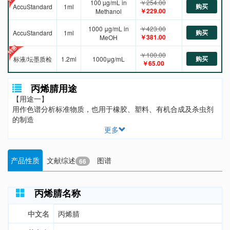
100 µg/mL in
￥254.00
购买
AccuStandard
1ml
￥229.00
Methanol
1000 μg/mL in
￥423.00
购买
AccuStandard
1ml
￥381.00
MeOH
￥100.00
购买
标液/坛墨质检
1.2ml
1000μg/mL
￥65.00
丙烯腈用途
【用途一】
用作色谱分析标准物质，也用于橡胶、塑料、有机合成及杀虫剂
的制造
更多
产品性质
文献综述
图谱
66
丙烯腈名称
中文名
丙烯腈