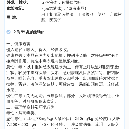
外观与性状:
无色液体，有桃仁气味
危险标记:
7(易燃液体)，40(有毒品)
用于制造聚丙烯腈、丁腈橡胶、染料、合成树
用 途:
脂、医药等
2.对环境的影响:
一、健康危害
侵入途径：吸入、食入、经皮吸收。
健康危害：本品在体内析出氰根，抑制呼吸酶；对呼吸中枢有直
接麻醉作用。急性中毒表现与氢氰酸相似。
急性中毒：以中枢神经系统症状为主，伴有上呼吸道和眼部刺激
症状。轻度中毒有头晕、头木、意识蒙胧及口唇紫绀等。眼结膜
及鼻、咽部充血。重者除上述症状加重外，出现四肢阵发性强直
抽搐、昏迷。液体污染皮肤，可致皮炎，局部出现红斑、丘疹或
水疱。
慢性中毒：尚无定论。长期接触，部分工人出现神衰综合征、低
血压等。对肝脏影响未肯定。
二、毒理学资料及环境行为
毒性：属高毒类。
急性毒性：LD
78mg/kg(大鼠经口)；250mg/kg(兔经皮)；人吸
50
3
入300～500mg/m
×5～10分钟，上呼吸道灼痛、流泪；人吸入
3