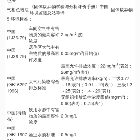
色法
《固体废弃物试验与分析评价手册》中国
气相色谱法
固体废弃物
环境监测总站等译
5.环境标准：
车间空气中有害
中国
3
物质的最高容许
2mg/m
[皮]
(TJ36-79)
浓度
居住区大气中有
中国
3
害物质的最高容
0.05mg/m
(日均值)
(TJ36-79)
许浓度
3
最高允许排放浓度：22mg/m
(表2)；
3
26mg/m
(表1)
中国
最高允许排放速率(kg/h)：二级0.77
大气污染物综合
(GB16297-
～16(表2)；0.91～19(表1)；三级1.2
排放标准
1996)
～25(表2)；1.4～29(表1)
3
无组织排放监控浓度限值(mg/m
)：
0.60(表2)；0.75(表1)
饮用水源中有害
中国(待颁
物质的最高容许
2.0mg/L
布)
浓度
中国
(GB11607-
渔业水质标准
0.5mg/L