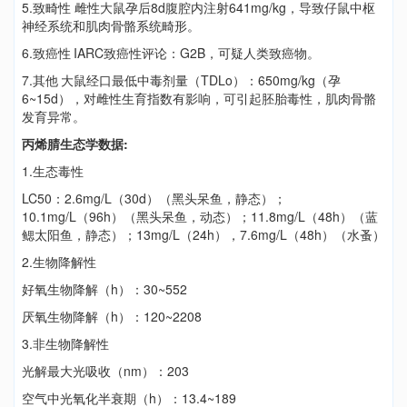
5.致畸性 雌性大鼠孕后8d腹腔内注射641mg/kg，导致仔鼠中枢
神经系统和肌肉骨骼系统畸形。
6.致癌性
IARC致癌性评论：G2B，可疑人类致癌物。
7.其他
大鼠经口最低中毒剂量（TDLo）：650mg/kg（孕
6~15d），对雌性生育指数有影响，可引起胚胎毒性，肌肉骨骼
发育异常。
丙烯腈生态学数据:
1.生态毒性
LC50：2.6mg/L（30d）（黑头呆鱼，静态）；
10.1mg/L（96h）（黑头呆鱼，动态）；11.8mg/L（48h）（蓝
鳃太阳鱼，静态）；13mg/L（24h），7.6mg/L（48h）（水蚤）
2.生物降解性
好氧生物降解（h）：30~552
厌氧生物降解（h）：120~2208
3.非生物降解性
光解最大光吸收（nm）：203
空气中光氧化半衰期（h）：13.4~189