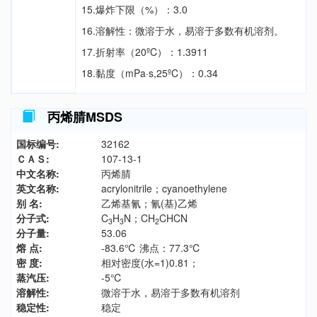
15.爆炸下限（%）：3.0
16.溶解性：微溶于水，易溶于多数有机溶剂。
17.折射率（20ºC）：1.3911
18.黏度（mPa·s,25ºC）：0.34
丙烯腈MSDS
国标编号:
32162
ＣＡＳ:
107-13-1
中文名称:
丙烯腈
英文名称:
acrylonitrile；cyanoethylene
别 名:
乙烯基氰；氰(基)乙烯
分子式:
C
H
N；CH
CHCN
3
3
2
分子量:
53.06
熔 点:
-83.6℃ 沸点：77.3℃
密 度:
相对密度(水=1)0.81；
蒸汽压:
-5℃
溶解性:
微溶于水，易溶于多数有机溶剂
稳定性:
稳定