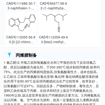
CAS号111686-30-7
CAS号56477-58-8
3-naphthalen-1-...
2-(1-naphthyl)a...
CAS号112055-56-8
CAS号112359-49-6
3-[2-[(2-chloro...
3-[bis(2-methyl...
丙烯腈制备
1.氰乙醇法 环氧乙烷和氢氰酸在水和三甲胺的存在下反应得氰乙
醇，然后以碳酸镁为催化剂，于200-280℃脱水制得丙烯腈,收率约
75%。此法生产的丙烯腈纯度较高,但氢氰酸毒性大，成本也较高。
2.乙炔法 乙炔和氢氰酸在氯化亚铜-氯化钾-氯化钠稀盐酸溶液的催
化作用下在80-90℃反应得丙烯腈此法生产过程简单，收率良好，
以氢氰酸计可达97%。但副反应多，产物精制较难，毒性也大，且
原料乙炔价格高于丙烯，在技术和经济上落后于丙烯氨氧化法。
1960年以前,该法是世界各国生产丙烯腈的主要方法。3.丙稀氨氧化
法以丙烯、氨、空气和水为原料，按其一定量配比进入沸腾床或固
定床反应器，在以硅胶作载体的磷钼鉍系或锑铁系催化剂作用下，