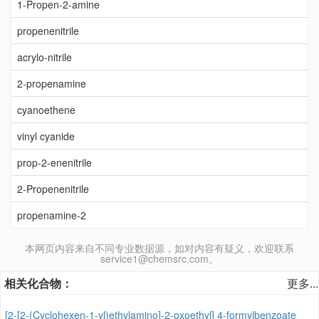
1-Propen-2-amine
propenenitrile
acrylo-nitrile
2-propenamine
cyanoethene
vinyl cyanide
prop-2-enenitrile
2-Propenenitrile
propenamine-2
本网页内容来自不同专业数据源，如对内容有疑义，欢迎联系
service1@chemsrc.com。
相关化合物：
更多...
[2-[2-(Cyclohexen-1-yl)ethylamino]-2-oxoethyl] 4-formylbenzoate