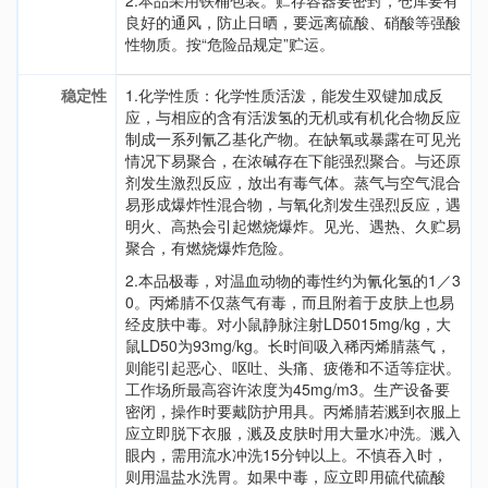
2.本品采用铁桶包装。贮存容器要密封，仓库要有
良好的通风，防止日晒，要远离硫酸、硝酸等强酸
性物质。按“危险品规定”贮运。
稳定性
1.化学性质：化学性质活泼，能发生双键加成反
应，与相应的含有活泼氢的无机或有机化合物反应
制成一系列氰乙基化产物。在缺氧或暴露在可见光
情况下易聚合，在浓碱存在下能强烈聚合。与还原
剂发生激烈反应，放出有毒气体。蒸气与空气混合
易形成爆炸性混合物，与氧化剂发生强烈反应，遇
明火、高热会引起燃烧爆炸。见光、遇热、久贮易
聚合，有燃烧爆炸危险。
2.本品极毒，对温血动物的毒性约为氰化氢的1／3
0。丙烯腈不仅蒸气有毒，而且附着于皮肤上也易
经皮肤中毒。对小鼠静脉注射LD5015mg/kg，大
鼠LD50为93mg/kg。长时间吸入稀丙烯腈蒸气，
则能引起恶心、呕吐、头痛、疲倦和不适等症状。
工作场所最高容许浓度为45mg/m3。生产设备要
密闭，操作时要戴防护用具。丙烯腈若溅到衣服上
应立即脱下衣服，溅及皮肤时用大量水冲洗。溅入
眼内，需用流水冲洗15分钟以上。不慎吞入时，
则用温盐水洗胃。如果中毒，应立即用硫代硫酸