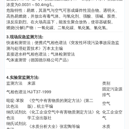
浓度为0.0031～50.4mg/L。
危险特性：易燃，其蒸气与空气可形成爆炸性混合物。遇明火、
高热易燃烧，并放出有毒气体。与氧化剂、强酸、强碱、胺类、
溴反应剧烈。在火场高温下，能发生聚合放热，使容器破裂。
燃烧(分解)产物：一氧化碳、二氧化碳、氧化氮、氰化氢。
3.现场应急监测方法:
快速检测管法；便携式气相色谱法《突发性环境污染事故应急监
测与处理处置技术》万本太主编
直接进水样气相色谱法；气体检测管法
气体速测管（德国德尔格公司产品）
4.实验室监测方法:
监测方法
来源
类别
固定污染源
气相色谱法
HJ/T37-1999
排气
吡啶-苯胺
《空气中有害物质的测定方法》(第二
空气
比色法
版)，杭士平编
纳氏试剂比
《化工企业空气中有害物质测定方法》化
化工企业空
色法
学工业出版社
气
纳氏试剂比
《水质分析大全》张宏陶等编
水质