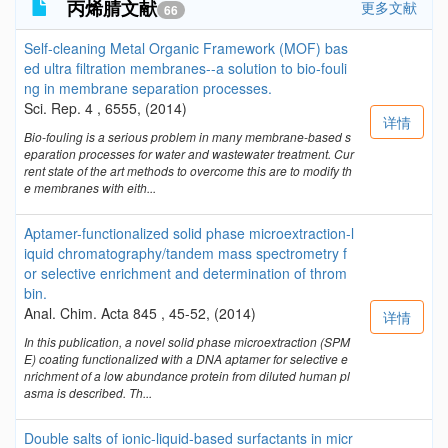
丙烯腈文献
更多文献
66
Self-cleaning Metal Organic Framework (MOF) bas
ed ultra filtration membranes--a solution to bio-fouli
ng in membrane separation processes.
Sci. Rep. 4 , 6555, (2014)
详情
Bio-fouling is a serious problem in many membrane-based s
eparation processes for water and wastewater treatment. Cur
rent state of the art methods to overcome this are to modify th
e membranes with eith...
Aptamer-functionalized solid phase microextraction-l
iquid chromatography/tandem mass spectrometry f
or selective enrichment and determination of throm
bin.
Anal. Chim. Acta 845 , 45-52, (2014)
详情
In this publication, a novel solid phase microextraction (SPM
E) coating functionalized with a DNA aptamer for selective e
nrichment of a low abundance protein from diluted human pl
asma is described. Th...
Double salts of ionic-liquid-based surfactants in micr