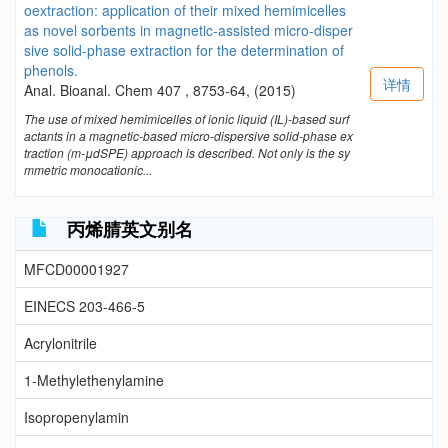
oextraction: application of their mixed hemimicelles
as novel sorbents in magnetic-assisted micro-disper
sive solid-phase extraction for the determination of
phenols.
详情
Anal. Bioanal. Chem 407 , 8753-64, (2015)
The use of mixed hemimicelles of ionic liquid (IL)-based surf
actants in a magnetic-based micro-dispersive solid-phase ex
traction (m-μdSPE) approach is described. Not only is the sy
mmetric monocationic...
丙烯腈英文别名
MFCD00001927
EINECS 203-466-5
Acrylonitrile
1-Methylethenylamine
Isopropenylamin