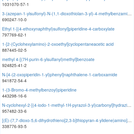
1031070-57-1
3-(azepan-1-ylsulfonyl)-N-(1,1-dioxothiolan-3-yl)-4-methylbenzamide
690247-10-0
Ethyl 1-[(4-ethoxynaphthyl)sulfonyl]piperidine-4-carboxylate
797769-62-1
1-[2-(Cyclohexylamino)-2-oxoethyl]cyclopentaneacetic acid
887445-02-5
methyl 4-[(7H-purin-6-ylsulfanyl)methyl]benzoate
924825-41-2
N-[4-(2-oxopiperidin-1-yl)phenyl]naphthalene-1-carboxamide
941872-54-4
1-(3-Bromo-4-methylbenzoyl)piperidine
443298-16-6
N-cyclohexyl-2-[(4-iodo-1-methyl-1H-pyrazol-3-yl)carbonyl]hydrazinecarboxamide
957482-33-6
[(E)-(7,7-dioxo-5,6-dihydrothieno[2,3-b]thiopyran-4-ylidene)amino] 2-methylpropanoate
338776-93-5