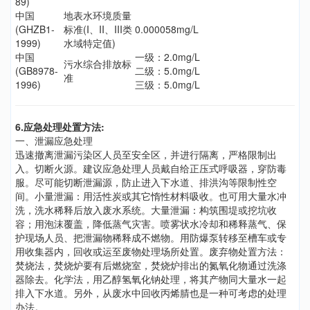
89)
中国
地表水环境质量
(GHZB1-
标准(I、II、III类
0.000058mg/L
1999)
水域特定值)
中国
一级：2.0mg/L
污水综合排放标
(GB8978-
二级：5.0mg/L
准
1996)
三级：5.0mg/L
6.应急处理处置方法:
一、泄漏应急处理
迅速撤离泄漏污染区人员至安全区，并进行隔离，严格限制出
入。切断火源。建议应急处理人员戴自给正压式呼吸器，穿防毒
服。尽可能切断泄漏源，防止进入下水道、排洪沟等限制性空
间。小量泄漏：用活性炭或其它惰性材料吸收。也可用大量水冲
洗，洗水稀释后放入废水系统。大量泄漏：构筑围堤或挖坑收
容；用泡沫覆盖，降低蒸气灾害。喷雾状水冷却和稀释蒸气、保
护现场人员、把泄漏物稀释成不燃物。用防爆泵转移至槽车或专
用收集器内，回收或运至废物处理场所处置。废弃物处置方法：
焚烧法，焚烧炉要有后燃烧室，焚烧炉排出的氮氧化物通过洗涤
器除去。化学法，用乙醇氢氧化钠处理，将其产物同大量水一起
排入下水道。另外，从废水中回收丙烯腈也是一种可考虑的处理
办法。