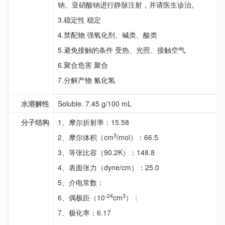
钠、亚硝酸钠进行静脉注射，并请医生诊治。
3.稳定性 稳定
4.禁配物 强氧化剂、碱类、酸类
5.避免接触的条件 受热、光照、接触空气
6.聚合危害 聚合
7.分解产物 氰化氢
水溶解性
Soluble. 7.45 g/100 mL
分子结构
1、摩尔折射率：15.58
3
2、摩尔体积（cm
/mol）：66.5
3、等张比容（90.2K）：148.8
4、表面张力（dyne/cm）：25.0
5、介电常数：
-24
3
6、偶极距（10
cm
）：
7、极化率：6.17