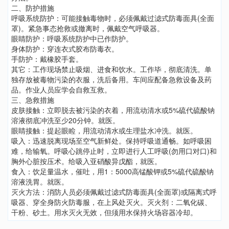
二、防护措施
呼吸系统防护：可能接触毒物时，必须佩戴过滤式防毒面具(全面
罩)。紧急事态抢救或撤离时，佩戴空气呼吸器。
眼睛防护：呼吸系统防护中已作防护。
身体防护：穿连衣式胶布防毒衣。
手防护：戴橡胶手套。
其它：工作现场禁止吸烟、进食和饮水。工作毕，彻底清洗。单
独存放被毒物污染的衣服，洗后备用。车间应配备急救设备及药
品。作业人员应学会自救互救。
三、急救措施
皮肤接触：立即脱去被污染的衣着，用流动清水或5%硫代硫酸钠
溶液彻底冲洗至少20分钟。就医。
眼睛接触：提起眼睑，用流动清水或生理盐水冲洗。就医。
吸入：迅速脱离现场至空气新鲜处。保持呼吸道通畅。如呼吸困
难，给输氧。呼吸心跳停止时，立即进行人工呼吸(勿用口对口)和
胸外心脏按压术。给吸入亚硝酸异戊酯，就医。
食入：饮足量温水，催吐，用1：5000高锰酸钾或5%硫代硫酸钠
溶液洗胃。就医。
灭火方法：消防人员必须佩戴过滤式防毒面具(全面罩)或隔离式呼
吸器、穿全身防火防毒服，在上风处灭火。灭火剂：二氧化碳、
干粉、砂土。用水灭火无效，但须用水保持火场容器冷却。