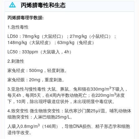
丙烯腈毒性和生态
丙烯腈毒理学数据:
1.急性毒性
LD50：78mg/kg（大鼠经口）；27mg/kg（小鼠经口）；
148mg/kg（大鼠经皮）；63mg/kg（兔经皮）
LC50：333ppm（大鼠吸入，4h）
2.刺激性
家兔经皮：500mg，轻度刺激。
家兔经眼：20mg，重度刺激。
3
3.亚急性与慢性毒性 大鼠、豚鼠、兔和猫在330mg/m
下吸入，
3
每天4h，每周5天，在4周内半数动物死亡；在220mg/m
浓度
下，10周，除出现呼吸道症状外，未出现明显中毒症状。
4.致突变性 微生物致突变性：鼠伤寒沙门菌25μl/皿。哺乳动物体
细胞突变性：人淋巴细胞25mg/L。
3
人吸入0.8mg/m
（146周），导致DNA损伤、精子形态学和细胞
遗传学改变。