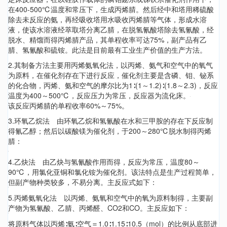
在400-500℃温度和常压下，生成丙烯腈。然后经中和塔用稀硫酸
除去未反应的氨，再经吸收塔用水吸收丙烯腈等气体，形成水溶
液，使该水溶液经萃取塔分离乙腈，在脱氢氰酸塔除去氢氰酸，经
脱水、精馏而得丙烯腈产品，其单程收率可达75%，副产品有乙
腈、氢氰酸和硫铵。此法是目前最有工业生产价值的生产方法。
2.其制备方法主要用丙烯氨氧化法，以丙烯、氨气和空气中的氧气
为原料，在催化剂存在下进行反应，催化剂主要是含磷、钼、铋系
的化合物，丙烯、氨和空气的摩尔比为1∶(1～1.2)∶(1.8～2.3)，反应
温度为400～500℃，反应压力为常压，反应器为流化床。
该反应丙烯腈的单程收率60%～75%。
3.环氧乙烷法 由环氧乙烷和氢氰酸在水和三甲胺的存在下反应制
得氰乙醇；然后以碳酸镁为催化剂，于200～280℃脱水制得丙烯
腈：
4.乙炔法 由乙炔与氢氰酸作用而得，反应为常压，温度80～
90℃，用氯化亚铜和氯化铵为催化剂。该法特点是生产过程简单，
但副产物种类较多，不易分离。主反应式如下：
5.丙烯氨氧化法 以丙烯、氨氧和空气中的氧为原料制得，主要副
产物为氢氰酸、乙腈、丙烯醛、CO2和CO。主反应如下：
将原料气体以丙烯∶氨∶空气＝1.0∶1.15∶10.5（mol）的比例从底部进