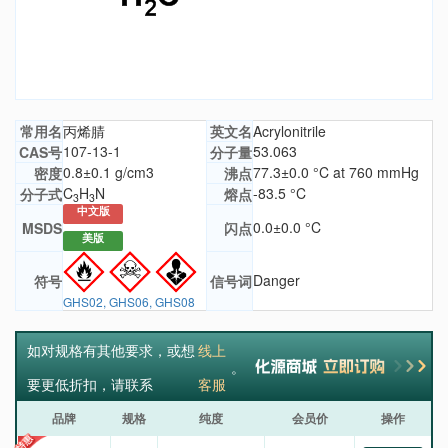
常用名
丙烯腈
英文名
Acrylonitrile
107-13-1
53.063
CAS号
分子量
0.8±0.1 g/cm3
77.3±0.0 °C at 760 mmHg
密度
沸点
C
H
N
-83.5 °C
分子式
熔点
3
3
中文版
0.0±0.0 °C
MSDS
闪点
美版
Danger
符号
信号词
GHS02, GHS06, GHS08
如对规格有其他要求，或想
线上
。
要更低折扣，请联系
客服
品牌
规格
纯度
会员价
操作