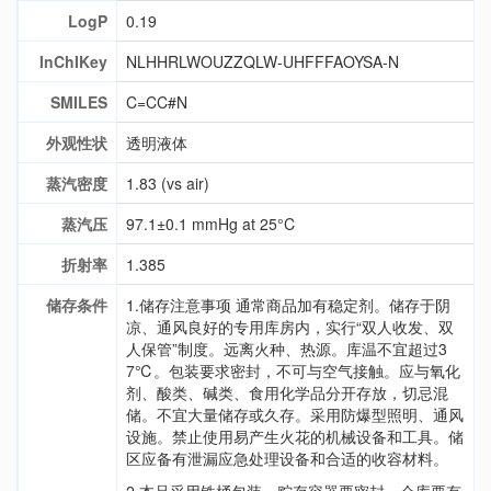
LogP
0.19
InChIKey
NLHHRLWOUZZQLW-UHFFFAOYSA-N
SMILES
C=CC#N
外观性状
透明液体
蒸汽密度
1.83 (vs air)
蒸汽压
97.1±0.1 mmHg at 25°C
折射率
1.385
储存条件
1.储存注意事项 通常商品加有稳定剂。储存于阴
凉、通风良好的专用库房内，实行“双人收发、双
人保管”制度。远离火种、热源。库温不宜超过3
7℃。包装要求密封，不可与空气接触。应与氧化
剂、酸类、碱类、食用化学品分开存放，切忌混
储。不宜大量储存或久存。采用防爆型照明、通风
设施。禁止使用易产生火花的机械设备和工具。储
区应备有泄漏应急处理设备和合适的收容材料。