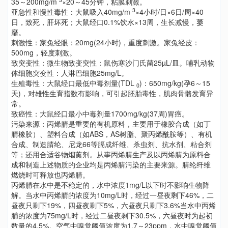
35～200mg/m
×20～45分钟，粘膜刺激。
3
亚急性和慢性毒性：大鼠吸入40mg/m
×4小时/日×6日/周×40
日，致死，肝坏死；大鼠经口0.1%饮水×13周，生长减慢，萎
靡。
刺激性：家兔经眼：20mg(24小时)，重度刺激。家兔经皮：
500mg，轻度刺激。
致突变性：微生物致变突性：鼠伤寒沙门氏菌25µL/皿。哺乳动物
体细胞突变性：人淋巴细胞25mg/L。
生殖毒性：大鼠经口最低中毒剂量(TDL
)：650mg/kg(孕6～15
0
天)，对雄性生育指数有影响，可引起胚胎毒性，肌肉骨骼发育异
常。
致癌性：大鼠经口最小中毒剂量1700mg/kg(37周)胃癌。
污染来源：丙烯腈是重要的有机原料，主要用于橡胶合成（如丁
腈橡胶）、塑料合成（如ABS，AS树脂、聚丙烯酰胺等）、有机
合成、制造腈纶、尼龙66等膈成纤维、杀虫剂、抗水剂、粘合剂
等；还用合适谷物烟薰剂。从事丙烯腈生产及以丙烯腈为原料合
成和制造上述物质的企业均是丙烯腈污染的主要来源。腈纶纤维
燃烧时可释放也丙烯腈。
丙烯腈在水中是不稳定的，水中浓度1mg/L以下时不影响生物降
解。当水中丙烯腈的浓度为10mg/L时，经过一昼夜剩下46%，二
昼夜只剩下19%，四昼夜剩下5%，六昼夜只剩下3.6%当水中丙烯
脯的浓度为75mg/L时，经过二昼夜剩下30.5%，六昼夜时为起初
数量的4.5%。空气中嗅觉阈值浓度为1.7～23ppm，水中嗅觉阈值