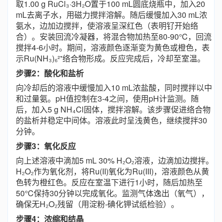
取1.00 g RuCl₃·3H₂O置于100 mL圆底烧瓶中，加入20
mL去离子水，用磁力搅拌溶解。随后缓慢加入30 mL浓
氨水，边加边搅拌，使溶液呈深红色（表明钌开始络
合）。安装回流冷凝器，将混合物加热至80-90°C，回流
搅拌4-6小时。期间，溶液颜色逐渐变为黄色或橙色，表
示Ru(NH₃)₆²⁺络合物形成。反应完成后，冷却至室温。
步骤2：酸化和盐析
向冷却后的溶液中缓慢加入10 mL浓盐酸，同时搅拌以中
和过量氨。pH值控制在3-4之间，使用pH计监测。随
后，加入5 g NH₄Cl固体，搅拌溶解。该步骤促进络合物
的盐析并稳定中间体。溶液此时呈浅黄色，继续搅拌30
分钟。
步骤3：氧化反应
向上述溶液中滴加5 mL 30% H₂O₂溶液，边滴加边搅拌。
H₂O₂作为氧化剂，将Ru(II)氧化为Ru(III)，溶液颜色从黄
色转为橙红色。反应在室温下进行1小时，随后加热至
50°C保持30分钟以完成氧化。监测气体逸出（氧气），
确保无H₂O₂残留（用淀粉-碘化钾试纸检验）。
步骤4：浓缩和结晶