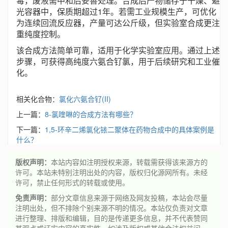
毒，废液需中和后妥善处理。合成后产物储存于干燥、避
光容器中，保质期超过1年。若需工业规模生产，可优化
为连续回流反应器，产量可达公斤级，但实验室合成更注
重纯度控制。
该合成方法简单可靠，适用于化学实验室应用。通过上述
步骤，可获得高纯度六氨合钌氯，用于后续研究和工业催
化。
相关化合物：
氯化六氨合钌(II)
上一篇：
8-氯喹啉的合成方法有哪些？
下一篇：
1,5-环辛二烯氯化铱二聚体在药物合成中的具体案例是
什么？
版权声明：
本站内容如注明授权来源，转载需获得该来源方的
许可。本站未特别注明出处的内容，版权归化源网所有。未经
许可，禁止任何形式的转载或使用。
免责声明：
部分文章信息来源于网络及网友投稿，本站会尽量
注明出处，但不排除个别来源不明的情况。本站仅负责对文章
进行整理、排版和编辑，目的是传递更多信息，并不代表赞同