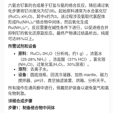
六氨合钌氯的合成基于钌盐与氨的络合反应，随后通过氧
化步骤将钌(II)氧化为钌(III)。起始原料通常为水合氯化钌
(RuCl₃·xH₂O)，其中x约为3。该过程涉及氨取代氯配体
形成Ru(NH₃)₆²⁺络合物中间体，然后氧化生成
Ru(NH₃)₆³⁺。反应需要在碱性条件下进行，以促进络合并
抑制钌的氧化还原副反应。最终产物通过结晶析出，纯度
可达95%以上。
所需试剂和设备
原料
：RuCl₃·3H₂O（分析纯，约1 g），浓氨水
（25-28% NH₃），浓盐酸（37% HCl），氯化铵
(NH₄Cl)，过氧化氢(H₂O₂，30%溶液）。
溶剂
：去离子水。
设备
：圆底烧瓶、回流冷凝器、加热 mantle、磁力
搅拌器、pH计、真空抽滤装置、烘箱、分析天平。
所有操作在通风橱中进行，佩戴防护装备以避免氨气和氯
化物刺激。
详细合成步骤
步骤1：制备络合物中间体