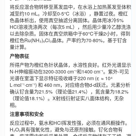
将反应混合物转移至蒸发皿中，在水浴上加热蒸发至体积
减至约10 mL。冷却至0-5°C（冰浴），静置过夜。橙红
色晶体析出，使用真空抽滤分离固体。晶体用冰冷5%
HCl溶液洗涤两次（每次5 mL），然后用少量冷乙醇洗涤
以去除杂质。固体在真空烘箱中于60°C干燥2小时，得到
橙红色Ru(NH₃)₆Cl₃晶体。产率约为70-80%，基于钌含
量计算。
产物表征
所得产物为橙红色针状晶体，水溶性良好。红外光谱显示
N-H伸缩振动在3200-3300 cm⁻¹和1400 cm⁻¹。紫外-可见
光谱在室温下显示特征吸收峰于220 nm (ε ≈ 10⁴
L·mol⁻¹·cm⁻¹) 和 460 nm，对应络合物d-d跃迁。元素分析
确认钌含量为21.5%（理论值21.4%），氮含量为18.2%
（理论值18.1%）。X射线衍射证实八面体结构，无杂
相。
注意事项和安全
反应过程中，氨水和HCl挥发性强，必须在通风橱操作。
H₂O₂具有强氧化性，避免与还原剂接触。钌化合物有