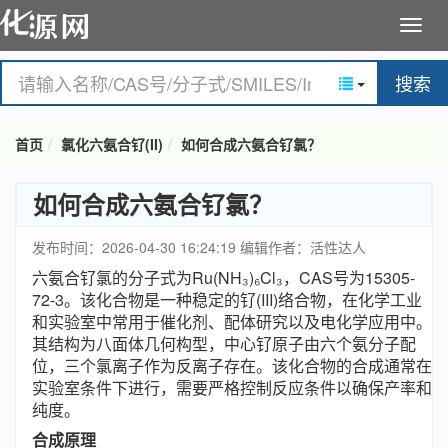
搜索
首页
氯化六氨合钌(II)
如何合成六氨合钌氯？
如何合成六氨合钌氯？
发布时间：2026-04-30 16:24:19
编辑作者：活性达人
六氨合钌氯的分子式为Ru(NH₃)₆Cl₃，CAS号为15305-
72-3。该化合物是一种稳定的钌(III)络合物，在化学工业
和实验室中常用于催化剂、配体研究以及电化学应用中。
其结构为八面体几何构型，中心钌原子由六个氨分子配
位，三个氯离子作为反离子存在。该化合物的合成通常在
实验室条件下进行，需要严格控制反应条件以确保产率和
纯度。
合成原理