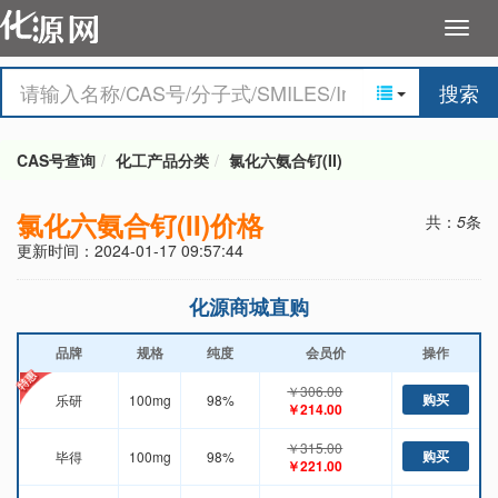
搜索
CAS号查询
化工产品分类
氯化六氨合钌(II)
氯化六氨合钌(II)价格
共：
5
条
更新时间：2024-01-17 09:57:44
化源商城直购
品牌
规格
纯度
会员价
操作
￥306.00
购买
乐研
100mg
98%
￥214.00
￥315.00
购买
毕得
100mg
98%
￥221.00