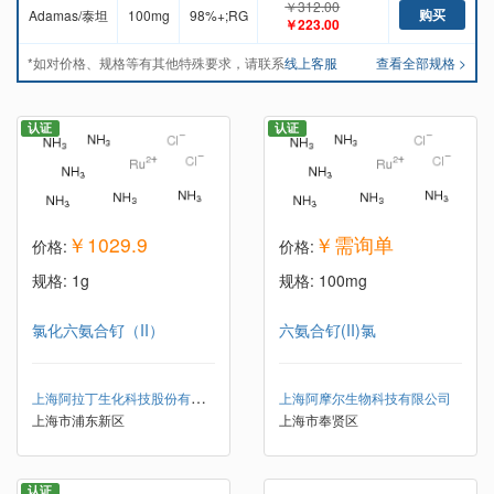
￥312.00
购买
Adamas/泰坦
100mg
98%+;RG
￥223.00
*如对价格、规格等有其他特殊要求，请联系
线上客服
查看全部规格 >
认证
认证
￥1029.9
￥需询单
价格:
价格:
规格: 1g
规格: 100mg
氯化六氨合钌（II）
六氨合钌(II)氯
上海阿拉丁生化科技股份有限公司
上海阿摩尔生物科技有限公司
上海市浦东新区
上海市奉贤区
认证