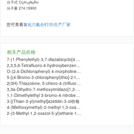
分子式
Cl
H
N
Ru
2
18
6
分子量
274.15900
您可查看
氯化六氨合钌(II)生产厂家
相关产品价格
7-(1-Phenylethyl)-3,7-diazabicyclo[4.2.0]octane价格
2,3,5,6-Tetrafluoro-4-hydroxybenzeneacetic acid价格
O-(2,4-Dichlorophenyl) 4-morpholinecarbothioate价格
5-[(4-Bromo-3-chlorophenyl)thio]-2-thiazolamine价格
2(3H)-Thiazolone, 5-chloro-4-(trifluoromethyl)价格
3,3a-Dihydro-7-methoxyimidazo[1,2-a]quinoxaline价格
1,1-Dimethylethyl 3-bromo-4-nitrobenzeneacetate价格
3-[(Thian-3-yl)methyl]azetidin-3-ol价格
4-(Methoxymethyl)-2-methyl-1,3-oxazinane价格
2-(3-Methyl-1,2-oxazol-5-yl)ethane-1-sulfonyl fluoride价格