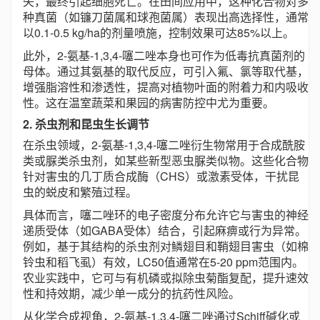
失，最终引起细胞死亡。在田间应用中，这种化合物对多
种真菌（如镰刀菌属和球孢菌属）表现出高选择性，通常
以0.1-0.5 kg/ha的剂量喷施，控制效果可达85%以上。
此外，2-氨基-1,3,4-噻二唑本身也可作为低毒抗真菌剂的
母体。通过其氨基的取代反应，可引入氟、氯等取代基，
增强脂溶性和渗透性，提高对植物叶面的附着力和内吸收
性。这在温室蔬菜和果园的病害防控中尤为重要。
2. 杀虫剂和昆虫生长调节
在杀虫领域，2-氨基-1,3,4-噻二唑衍生物常用于合成酰胺
类或脲类杀虫剂，如某些新型恶虫脲类似物。这些化合物
针对害虫的几丁质合成酶（CHS）或激素受体，干扰昆
虫的蜕皮和繁殖过程。
具体而言，噻二唑环的电子密度分布允许它与害虫的神经
递质受体（如GABA受体）结合，引起麻痹或行为异常。
例如，基于其结构的杀虫剂对鳞翅目和鞘翅目害虫（如棉
铃虫和稻飞虱）有效，LC50值通常在5-20 ppm范围内。
农业实践中，它可与有机磷或拟除虫菊酯复配，提升速效
性和持效期，减少单一成分的抗药性风险。
从化学合成视角，2-氨基-1,3,4-噻二唑通过Schiff碱化或