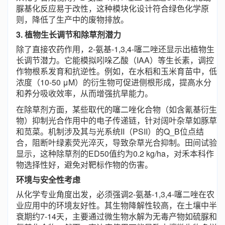
脲基化反应易于改性，这种模块化设计符合绿色化学原
则，降低了生产中的废物排放。
3. 植物生长调节和除草剂潜力
除了直接农药作用，2-氨基-1,3,4-噻二唑还显示出植物生
长调节潜力。它能模拟吲哚乙酸（IAA）等生长素，调控
作物根系发育和抗逆性。例如，在水稻和玉米育苗中，低
浓度（10-50 μM）的衍生物可促进侧根形成，提高水分
和养分吸收效率，从而增强抗旱能力。
在除草剂方面，某些取代的噻二唑化合物（如含氰基衍生
物）抑制光合作用中的电子传递链，针对阔叶杂草如豚草
和苋菜。机制涉及其与光系统II（PSII）的Q_B位点结
合，阻断叶绿素荧光淬灭，导致杂草光合抑制。田间试验
显示，这种除草剂的ED50值约为0.2 kg/ha，对禾本科作
物选择性好，避免对靶标作物的伤害。
环境与安全性考虑
从化学专业角度出发，必须强调2-氨基-1,3,4-噻二唑在农
业应用中的环境友好性。其生物降解性较高，在土壤中半
衰期约7-14天，主要通过微生物水解为无毒产物如硫脲和