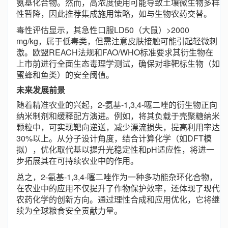
氨基化合物。然而，高浓度使用可能导致土壤微生物多样
性暂降，因此推荐集成施用策略，如与生物农药交替。
毒性评估显示，其急性口服LD50（大鼠）>2000
mg/kg，属于低毒类，但需注意皮肤接触可能引起轻微刺
激。欧盟REACH法规和FAO/WHO标准要求其衍生物在
上市前进行全面生态毒理学测试，确保对非靶标生物（如
蜜蜂和鱼类）的安全阈值。
未来发展前景
随着精准农业的兴起，2-氨基-1,3,4-噻二唑的衍生物正向
纳米制剂和缓释配方演进。例如，将其负载于壳聚糖纳米
颗粒中，可实现靶向递送，减少漂流损失，提高利用率达
30%以上。从分子设计角度，结合计算化学（如DFT模
拟），优化取代基以提升光稳定性和pH适应性，将进一
步拓展其在可持续农业中的作用。
总之，2-氨基-1,3,4-噻二唑作为一种多功能杂环化合物，
在农业中的应用不仅提升了作物保护效率，还体现了现代
农药化学的创新方向。通过理性合成和应用优化，它将继
续为全球粮食安全贡献力量。