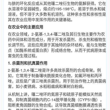
与肼的环化反应或从其他噻二唑衍生物的氨解获得。它在
水溶液中呈弱碱性，熔点约195-198°C，易溶于热水和碱
溶液，但不溶于大多数有机溶剂。这种亲水性和亲核性是
其在农业应用中发挥作用的关键基础。
在农业中的主要应用
在农业领域，2-氨基-1,3,4-噻二唑及其衍生物主要作为农
药中间体和活性成分，用于开发杀菌剂、杀虫剂和植物生
长调节剂。这些应用源于其独特的杂环结构，能与生物靶
点（如酶系统或蛋白质）形成络合物，从而干扰病原体或
害虫的生理过程。
1. 杀菌剂和抗真菌作用
2-氨基-1,3,4-噻二唑是许多高效杀菌剂的合成骨架。例
如，它常用于制备噻呋酰胺类化合物，如氟环唑和丙环
唑，这些是广谱三唑类杀菌剂，用于防治作物上的真菌病
害，如小麦锈病、水稻稻瘟病和果树白粉病。
从机制上讲，噻二唑环的氮原子和硫原子能模拟天然底
物，抑制真菌细胞内的C-14脱甲基化酶（CYP51酶），
阻断麦角固醇的生物合成。这导致真菌细胞膜通透性丧