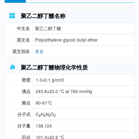
聚乙二醇丁醚名称
中文名
聚乙二醇丁醚
英文名
Poly(ethylene glycol) butyl ether
英文别名
更多
聚乙二醇丁醚物理化学性质
密度
1.3±0.1 g/cm3
沸点
243.8±23.0 °C at 760 mmHg
熔点
60-61℃
分子式
C
H
N
O
6
6
2
2
分子量
138.124
闪点
101.3±22.6 °C