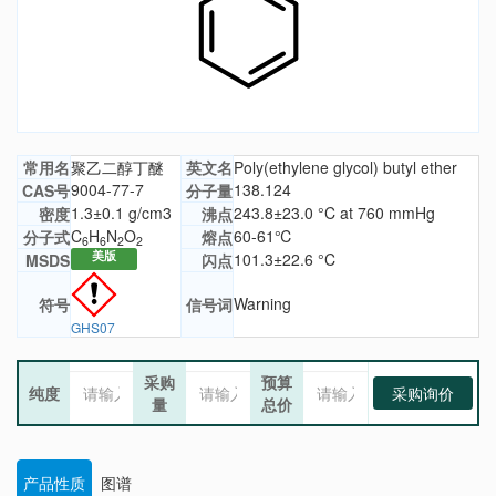
常用名
聚乙二醇丁醚
英文名
Poly(ethylene glycol) butyl ether
9004-77-7
138.124
CAS号
分子量
1.3±0.1 g/cm3
243.8±23.0 °C at 760 mmHg
密度
沸点
C
H
N
O
60-61℃
分子式
熔点
6
6
2
2
美版
101.3±22.6 °C
MSDS
闪点
Warning
符号
信号词
GHS07
采购
预算
纯度
采购询价
量
总价
产品性质
图谱