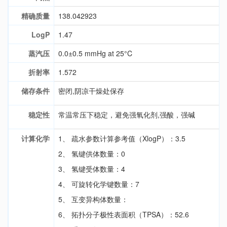
精确质量
138.042923
LogP
1.47
蒸汽压
0.0±0.5 mmHg at 25°C
折射率
1.572
储存条件
密闭,阴凉干燥处保存
稳定性
常温常压下稳定，避免强氧化剂,强酸，强碱
计算化学
1、 疏水参数计算参考值（XlogP）：3.5
2、 氢键供体数量：0
3、 氢键受体数量：4
4、 可旋转化学键数量：7
5、 互变异构体数量：
6、 拓扑分子极性表面积（TPSA）：52.6