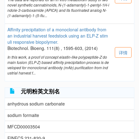
novel synthetic cannabinoids, N-(1-adamantyl)-1-pentyl-1H-i
ndole-3-carboxamide (APICA) and its fluorinated analog N-
(1-adamantyl)-1-(5-flu...
Affinity precipitation of a monoclonal antibody from
an industrial harvest feedstock using an ELP-Z stim
uli responsive biopolymer.
Biotechnol. Bioeng. 111(8) , 1595-603, (2014)
详情
In this work, a proof of concept elastin-like polypeptide-Z do
main fusion (ELP-Z) based affinity precipitation process is de
veloped for monoclonal antibody (mAb) purification from ind
ustrial harvest f...
元明粉英文别名
anhydrous sodium carbonate
sodium formaite
MFCD00003504
EINECS 231-820-9