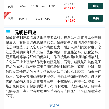
￥174.00
购买
罗恩
20ml
1000ug/ml in H2O
￥139.00
￥52.00
购买
罗恩
100ml
5% in H2O
￥42.00
元明粉用途
硫酸钠是制造玻璃及造纸的重要原料。在造纸和纤维素工业中用
量最大，其用量约占总量的70%。硫酸钠是合成洗涤剂的组分，
它是中性盐，加入它可减小表面张力，增加洗涤剂的溶解度。它
还是染料的稀释剂和染色印染的助剂，作直接染料、硫化染料、
还原染料等染棉纤维的促染剂，作直接染料染丝绸时的缓染剂。
在化学工业上硫酸钠作为制造硫化钠、石膏、硅酸钠和其他化工
产品的原料。现已研究出了用硫酸钠制造硫酸、硫黄、纯碱、硫
铵以及其他产品的方法，但这些方法目前因成本较高，尚未推广
应用。实验室常用硫酸钠制寒剂。医药上芒硝用作泻剂。进入体
内的硫酸钠大部分滞留在胃肠中，不被吸收，保持一定渗透，可
增加肠内容积引起肠的蠕动，有泻下效用。硫酸钠是钡、铅中毒
的解毒剂，当铅中毒时用10%芒硝洗胃或内服1～2%硫酸钠溶液
即可。
更多