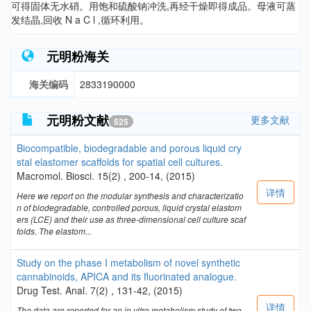
可得固体无水硝。用饱和硫酸钠冲洗,再经干燥即得成品。母液可蒸
发结晶,回收 N a C l ,循环利用。
元明粉海关
海关编码
2833190000
元明粉文献
更多文献
525
Biocompatible, biodegradable and porous liquid cry
stal elastomer scaffolds for spatial cell cultures.
Macromol. Biosci. 15(2) , 200-14, (2015)
详情
Here we report on the modular synthesis and characterizatio
n of biodegradable, controlled porous, liquid crystal elastom
ers (LCE) and their use as three-dimensional cell culture scaf
folds. The elastom...
Study on the phase I metabolism of novel synthetic
cannabinoids, APICA and its fluorinated analogue.
Drug Test. Anal. 7(2) , 131-42, (2015)
详情
The data are reported for an in vitro metabolism study of two