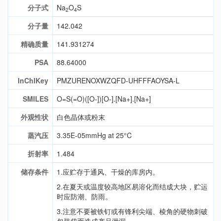
分子式
Na
O
S
2
4
分子量
142.042
精确质量
141.931274
PSA
88.64000
InChIKey
PMZURENOXWZQFD-UHFFFAOYSA-L
SMILES
O=S(=O)([O-])[O-].[Na+].[Na+]
外观性状
白色晶体或粉末
蒸汽压
3.35E-05mmHg at 25°C
折射率
1.484
储存条件
1.应贮存于通风、干燥的库房内。
2.在夏天或温度较高地区易溶化而结成大块，贮运
时应防潮、防雨。
3.注意不要被铁钉或有锋利尖端、棱角的硬物刺破