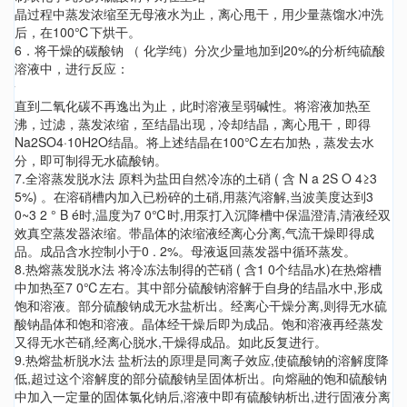
晶过程中蒸发浓缩至无母液水为止，离心甩干，用少量蒸馏水冲洗
后，在100℃下烘干。
6．将干燥的碳酸钠 （ 化学纯）分次少量地加到20%的分析纯硫酸
溶液中，进行反应：
直到二氧化碳不再逸出为止，此时溶液呈弱碱性。将溶液加热至
沸，过滤，蒸发浓缩，至结晶出现，冷却结晶，离心甩干，即得
Na2SO4·10H2O结晶。将上述结晶在100℃左右加热，蒸发去水
分，即可制得无水硫酸钠。
7.全溶蒸发脱水法 原料为盐田自然冷冻的土硝 ( 含 N a 2S O 4≥3
5%) 。在溶硝槽内加入已粉碎的土硝,用蒸汽溶解,当波美度达到3
0~3 2 ° B é时,温度为7 0℃时,用泵打入沉降槽中保温澄清,清液经双
效真空蒸发器浓缩。带晶体的浓缩液经离心分离,气流干燥即得成
品。成品含水控制小于0 . 2%。母液返回蒸发器中循环蒸发。
8.热熔蒸发脱水法 将冷冻法制得的芒硝 ( 含1 0个结晶水)在热熔槽
中加热至7 0℃左右。其中部分硫酸钠溶解于自身的结晶水中,形成
饱和溶液。部分硫酸钠成无水盐析出。经离心干燥分离,则得无水硫
酸钠晶体和饱和溶液。晶体经干燥后即为成品。饱和溶液再经蒸发
又得无水芒硝,经离心脱水,干燥得成品。如此反复进行。
9.热熔盐析脱水法 盐析法的原理是同离子效应,使硫酸钠的溶解度降
低,超过这个溶解度的部分硫酸钠呈固体析出。向熔融的饱和硫酸钠
中加入一定量的固体氯化钠后,溶液中即有硫酸钠析出,进行固液分离