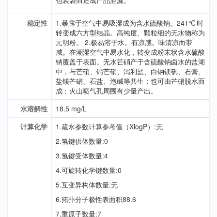
包装袋而造成产品泄漏。
稳定性
1.暴露于空气中易吸湿成为含水硫酸钠。241℃时
转变成六方型结晶。高纯度、颗粒细的无水物称为
元明粉。 2.极易溶于水。有凉感。味清凉而带
咸。在潮湿空气中易水化，转变成粉末状含水硫酸
钠覆盖于表面。无水芒硝产于含硫酸钠卤水的盐湖
中，与芒硝、钙芒硝、泻利盐、白钠镁矾、石膏、
盐镁芒硝、石盐、泡碱等共生；也可由芒硝脱水而
成；火山喷气孔周围有少量产出。
水溶解性
18.5 mg/L
计算化学
1.疏水参数计算参考值（XlogP）:无
2.氢键供体数量:0
3.氢键受体数量:4
4.可旋转化学键数量:0
5.互变异构体数量:无
6.拓扑分子极性表面积88.6
7.重原子数量:7