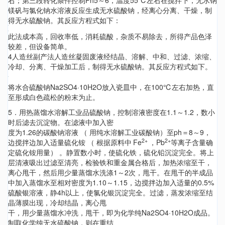
右；第三段转化条件控制Ph5～6，温度55℃左右在搅拌下，无水钠
镁矾与氯化钠水溶液反应生成无水硫酸钠，经离心分离、干燥，制
得无水硫酸钠。其反应方程式如下：
此法成本高，回收率低，消耗硫酸，杂质不易除去，所得产品色泽
较差，但设备简单。
4人造丝副产法人造丝凝固废液经结晶、溶解、中和、过滤、浓缩、
冷却、分离、干燥加工后，制得无水硫酸钠。其反应方程式如下。
将水合硫酸钠Na2SO4·10H2O放入瓷皿中，在100℃左右加热，直
至形成白色疏松的粉末为止。
5．用热蒸馏水溶解工业品硫酸钠，控制溶液密度在1.1～1.2，数小
时后滤去沉淀物。在滤液中加入密
度为1.26的碳酸钠溶液 （ 用纯水溶解工业碳酸钠）至ph＝8～9，
2+
2+
边搅拌边加入适量硫化铵 （ 根据原料中
Fe
，Pb
等离子含量确
定硫化铵用量） 。静置数小时，使硫化铁，硫化铅沉淀完全。将上
层清液吸出过滤至清亮，检验铁和重金属合格后，加热浓缩至干，
离心甩干，然后用少量蒸馏水洗涤1～2次，甩干。在甩干的半成品
中加入蒸馏水至相对密度为1.10～1.15，边搅拌边加入适量的0.5%
硫酸银溶液，静4h以上，使氯化银沉淀完全。过滤，蒸发浓缩至结
晶薄膜出现，冷却结晶，离心甩
干，用少量蒸馏水冲洗，甩干，即为化学纯Na2SO4·10H2O成品。
制取化学纯无水硫酸钠，则在重结