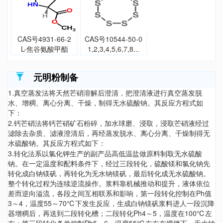
CAS号4931-66-2
CAS号10544-50-0
L-焦谷氨酸甲酯
1,2,3,4,5,6,7,8...
元明粉制备
1.真空蒸发法将天然芒硝溶解后澄清，把澄清液进行真空蒸发脱
水、增稠、离心分离、干燥，制得无水硫酸钠。其反应方程式如
下：
2.钙芒硝法将钙芒硝矿石粉碎，加水球磨、浸取，浸取芒硝液经过
滤除去杂质、滤液澄清后，再经蒸发脱水、离心分离、干燥制得无
水硫酸钠。其反应方程式如下：
3.转化法系以氯化钾生产的副产品高低温盐做原料制取无水硫酸
钠。在一定温度和配料条件下，经过三段转化，硫酸镁和氯化钠先
转化成白钠镁矾，再转化为无水钠镁矾，最后转化成无水硫酸钠。
整个转化过程为连续逆流操作。浆料靠机械推动和提升，液体依位
差而逆向溢流，各段之间互相联系和影响，第一段转化控制在Ph值
3～4，温度55～70℃下发生反应，生成白钠镁矾浆料进人一段沉降
器增稠后，再送到二段转化槽；二段转化Ph4～5，温度在100℃左