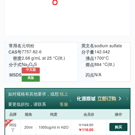
常用名
元明粉
英文名
sodium sulfate
7757-82-6
142.042
CAS号
分子量
2.68 g/mL at 25 °C(lit.)
1700°C
密度
沸点
Na
O
S
884 °C(lit.)
分子式
熔点
2
4
中文版
N/A
MSDS
闪点
美版
如对规格有其他要求，或想
线上
。
要更低折扣，请联系
客服
品牌
规格
纯度
会员价
操作
阿拉
￥144.90
购买
20ml
1000ug/ml in H2O
￥116.00
丁