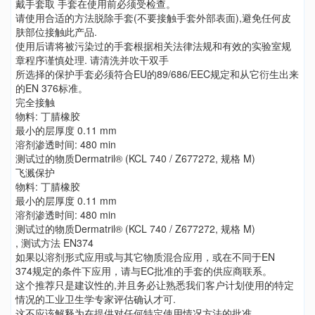
戴手套取 手套在使用前必须受检查。
请使用合适的方法脱除手套(不要接触手套外部表面),避免任何皮
肤部位接触此产品.
使用后请将被污染过的手套根据相关法律法规和有效的实验室规
章程序谨慎处理. 请清洗并吹干双手
所选择的保护手套必须符合EU的89/686/EEC规定和从它衍生出来
的EN 376标准。
完全接触
物料: 丁腈橡胶
最小的层厚度 0.11 mm
溶剂渗透时间: 480 min
测试过的物质Dermatril® (KCL 740 / Z677272, 规格 M)
飞溅保护
物料: 丁腈橡胶
最小的层厚度 0.11 mm
溶剂渗透时间: 480 min
测试过的物质Dermatril® (KCL 740 / Z677272, 规格 M)
, 测试方法 EN374
如果以溶剂形式应用或与其它物质混合应用，或在不同于EN
374规定的条件下应用，请与EC批准的手套的供应商联系。
这个推荐只是建议性的,并且务必让熟悉我们客户计划使用的特定
情况的工业卫生学专家评估确认才可.
这不应该解释为在提供对任何特定使用情况方法的批准.