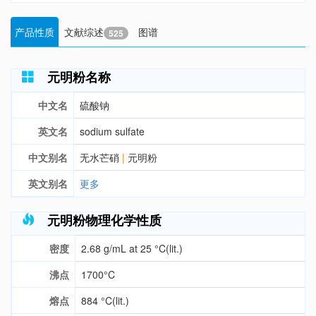
产品性质
文献综述
图谱
525
元明粉名称
中文名
硫酸钠
英文名
sodium sulfate
中文别名
无水芒硝
|
元明粉
英文别名
更多
元明粉物理化学性质
密度
2.68 g/mL at 25 °C(lit.)
沸点
1700°C
熔点
884 °C(lit.)