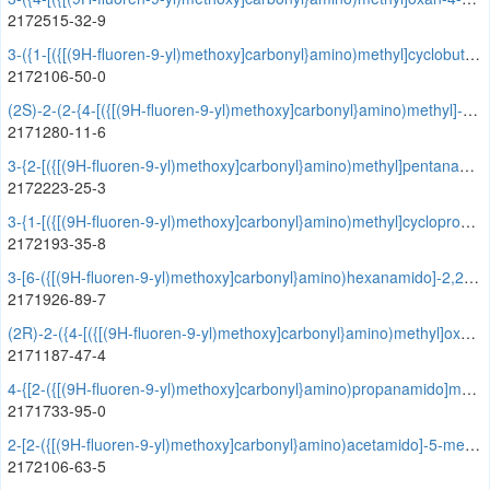
2172515-32-9
3-({1-[({[(9H-fluoren-9-yl)methoxy]carbonyl}amino)methyl]cyclobutyl}formamido)-2,2-dimethylpropanoic acid
2172106-50-0
(2S)-2-(2-{4-[({[(9H-fluoren-9-yl)methoxy]carbonyl}amino)methyl]-1H-1,2,3-triazol-1-yl}acetamido)propanoic acid
2171280-11-6
3-{2-[({[(9H-fluoren-9-yl)methoxy]carbonyl}amino)methyl]pentanamido}-2,2-dimethylpropanoic acid
2172223-25-3
3-{1-[({[(9H-fluoren-9-yl)methoxy]carbonyl}amino)methyl]cyclopropaneamido}cyclopentane-1-carboxylic acid
2172193-35-8
3-[6-({[(9H-fluoren-9-yl)methoxy]carbonyl}amino)hexanamido]-2,2-dimethylpropanoic acid
2171926-89-7
(2R)-2-({4-[({[(9H-fluoren-9-yl)methoxy]carbonyl}amino)methyl]oxan-4-yl}formamido)propanoic acid
2171187-47-4
4-{[2-({[(9H-fluoren-9-yl)methoxy]carbonyl}amino)propanamido]methyl}oxane-4-carboxylic acid
2171733-95-0
2-[2-({[(9H-fluoren-9-yl)methoxy]carbonyl}amino)acetamido]-5-methoxybenzoic acid
2172106-63-5