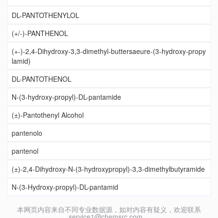
DL-PANTOTHENYLOL
(+/-)-PANTHENOL
(+-)-2,4-Dihydroxy-3,3-dimethyl-buttersaeure-(3-hydroxy-propy
lamid)
DL-PANTOTHENOL
N-(3-hydroxy-propyl)-DL-pantamide
(±)-Pantothenyl Alcohol
pantenolo
pantenol
(±)-2,4-Dihydroxy-N-(3-hydroxypropyl)-3,3-dimethylbutyramide
N-(3-Hydroxy-propyl)-DL-pantamid
本网页内容来自不同专业数据源，如对内容有疑义，欢迎联系
service1@chemsrc.com。