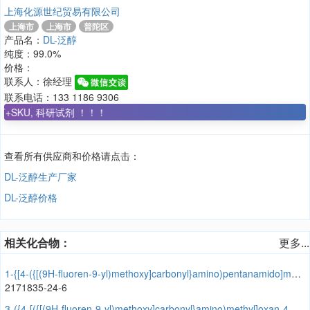
上海化源世纪贸易有限公司
上海市
上海市
普陀区
产品名：
DL-泛醇
纯度：99.0%
价格：
联系人：徐经理
联系电话：133 1186 9306
, 科研试剂 ！！！
查看所有供应商和价格请点击：
DL-泛醇生产厂家
DL-泛醇价格
相关化合物：
更多...
1-{[4-({[(9H-fluoren-9-yl)methoxy]carbonyl}amino)pentanamido]methyl}cyclobutane-1-carboxylic acid
2171835-24-6
3-({4-[({[(9H-fluoren-9-yl)methoxy]carbonyl}amino)methyl]oxan-4-yl}formamido)propanoic acid