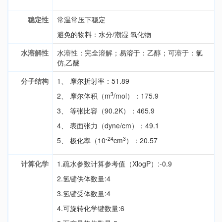
稳定性
常温常压下稳定
避免的物料：水分/潮湿 氧化物
水溶解性
水溶性：完全溶解；易溶于：乙醇；可溶于：氯
仿,乙醚
分子结构
1、 摩尔折射率：51.89
3
2、 摩尔体积（m
/mol）：175.9
3、 等张比容（90.2K）：465.9
4、 表面张力（dyne/cm）：49.1
-24
3
5、 极化率（10
cm
）：20.57
计算化学
1.疏水参数计算参考值（XlogP）:-0.9
2.氢键供体数量:4
3.氢键受体数量:4
4.可旋转化学键数量:6