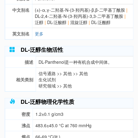
中文别名
(±)-α,γ-二羟基-N-(3-羟丙基)-β,β-二甲基丁酰胺
|
DL-2,4-二羟基-N-(3-羟丙基)-3,3-二甲基丁酰胺
|
泛醇
|
DL-泛酸醇
|
混旋泛醇
|
DL-泛酰醇
英文别名
更多
DL-泛醇生物活性
描述
DL-Panthenol是一种有机合成中间体。
信号通路
>>
其他
>>
其他
相关类别
生化试剂
研究领域
>>
其他
DL-泛醇物理化学性质
密度
1.2±0.1 g/cm3
沸点
483.6±45.0 °C at 760 mmHg
熔点
66-69 °C(lit.)