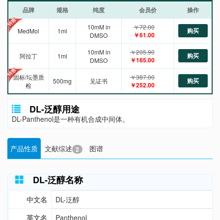
品牌
规格
纯度
会员价
操作
10mM in
￥72.00
购买
MedMol
1ml
￥61.00
DMSO
10mM in
￥205.90
购买
阿拉丁
1ml
￥165.00
DMSO
固标/坛墨质
￥387.00
购买
500mg
见证书
￥252.00
检
DL-泛醇用途
DL-Panthenol是一种有机合成中间体。
产品性质
文献综述
图谱
2
DL-泛醇名称
中文名
DL-泛醇
英文名
Panthenol