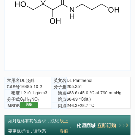
常用名
DL-泛醇
英文名
DL-Panthenol
16485-10-2
205.251
CAS号
分子量
1.2±0.1 g/cm3
483.6±45.0 °C at 760 mmHg
密度
沸点
C
H
NO
66-69 °C(lit.)
分子式
熔点
9
19
4
美版
246.3±28.7 °C
MSDS
闪点
如对规格有其他要求，或想
线上
。
要更低折扣，请联系
客服