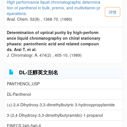
High performance liquid chromatographic determina
tion of panthenol in bulk, premix, and multivitamin pr
详情
eparations.
Anal. Chem. 52(8) , 1368-70, (1980)
Determination of optical purity by high-perform
ance liquid chromatography on chiral stationary
phases: pantothenic acid and related compoun
ds. Arai T, et al.
J. Chromatogr. A. 474(2) , 405-10, (1989)
DL-泛醇英文别名
PANTHENOL,USP
DL-Panthenol
(±)-2,4-Dihydroxy-3,3-dimethylbutyric 3-hydroxypropylamide
3-(2,4-Dihydroxy-3,3-dimethylbutyramido)-1-propanol
EINECS 240-540-6