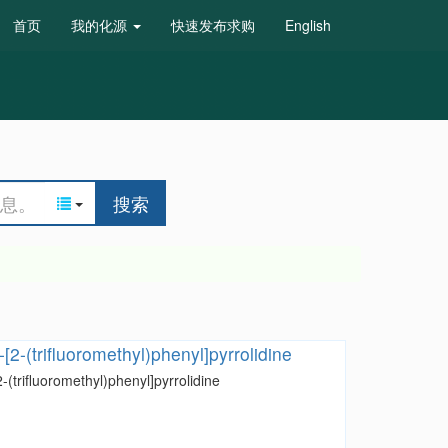
首页
我的化源
快速发布求购
English
搜索
[2-(trifluoromethyl)phenyl]pyrrolidine
-(trifluoromethyl)phenyl]pyrrolidine