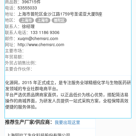
商品数：
396715件
电话：
53555033
地址：
上海市普陀区金沙江路1759号圣诺亚大厦B座
地区：
上海市
上海市
普陀区
联系人：
徐经理
联系人电话：
133 1186 9306
邮件：
xuqm@chemsrc.com
网址：
http://www.chemsrc.com
主要市场：
年贸易额：
外贸占销售比例：
主要合作伙伴：
化源网，2015 年正式成立，是专注服务全球精细化学与生物医药研
发领域的专业社群电商平台。
平台严选优质品牌商家直供，以正品低价为核心优势，搭配简洁易
操作的商城界面，为研发人员提供一站式采购方案，全程保障高效
便捷的服务体验。
推荐生产厂家/供应商：
我要出现这里
上海阿拉丁生化科技股份有限公司