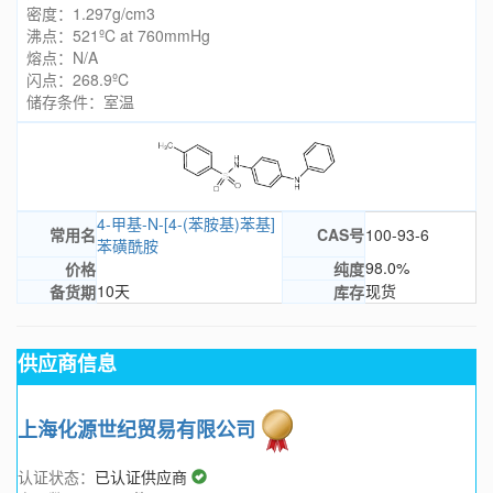
密度：1.297g/cm3
沸点：521ºC at 760mmHg
熔点：N/A
闪点：268.9ºC
储存条件：室温
4-甲基-N-[4-(苯胺基)苯基]
常用名
CAS号
100-93-6
苯磺酰胺
98.0%
价格
纯度
10天
现货
备货期
库存
供应商信息
上海化源世纪贸易有限公司
认证状态：
已认证供应商