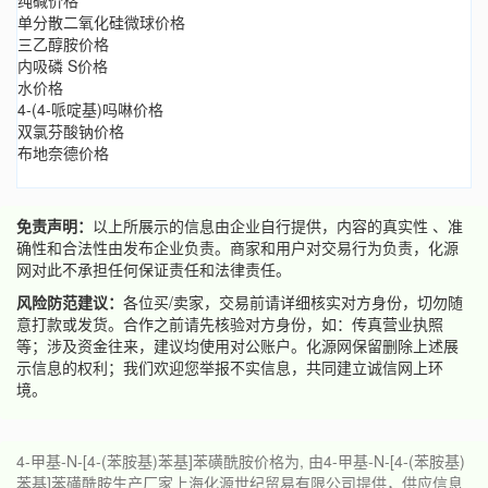
单分散二氧化硅微球价格
三乙醇胺价格
内吸磷 S价格
水价格
4-(4-哌啶基)吗啉价格
双氯芬酸钠价格
布地奈德价格
免责声明：
以上所展示的信息由企业自行提供，内容的真实性 、准
确性和合法性由发布企业负责。商家和用户对交易行为负责，化源
网对此不承担任何保证责任和法律责任。
风险防范建议：
各位买/卖家，交易前请详细核实对方身份，切勿随
意打款或发货。合作之前请先核验对方身份，如：传真营业执照
等；涉及资金往来，建议均使用对公账户。化源网保留删除上述展
示信息的权利；我们欢迎您举报不实信息，共同建立诚信网上环
境。
4-甲基-N-[4-(苯胺基)苯基]苯磺酰胺价格为, 由4-甲基-N-[4-(苯胺基)
苯基]苯磺酰胺生产厂家上海化源世纪贸易有限公司提供，供应信息