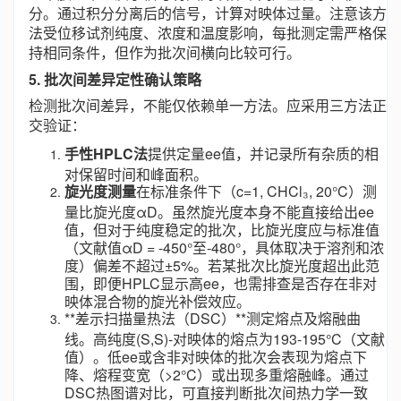
分。通过积分分离后的信号，计算对映体过量。注意该方
法受位移试剂纯度、浓度和温度影响，每批测定需严格保
持相同条件，但作为批次间横向比较可行。
5. 批次间差异定性确认策略
检测批次间差异，不能仅依赖单一方法。应采用三方法正
交验证：
手性HPLC法
提供定量ee值，并记录所有杂质的相
对保留时间和峰面积。
旋光度测量
在标准条件下（c=1, CHCl₃, 20°C）测
量比旋光度αD。虽然旋光度本身不能直接给出ee
值，但对于纯度稳定的批次，比旋光度应与标准值
（文献值αD = -450°至-480°，具体取决于溶剂和浓
度）偏差不超过±5%。若某批次比旋光度超出此范
围，即便HPLC显示高ee，也需排查是否存在非对
映体混合物的旋光补偿效应。
**差示扫描量热法（DSC）**测定熔点及熔融曲
线。高纯度(S,S)-对映体的熔点为193-195°C（文献
值）。低ee或含非对映体的批次会表现为熔点下
降、熔程变宽（>2°C）或出现多重熔融峰。通过
DSC热图谱对比，可直接判断批次间热力学一致