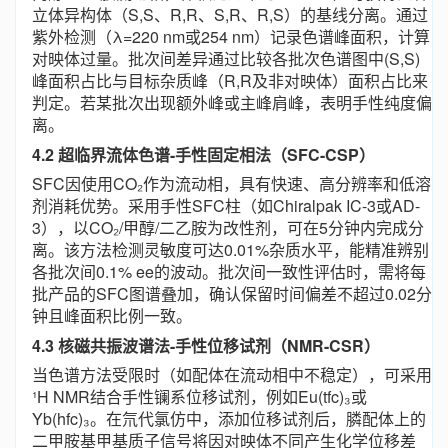
立体异构体（S,S、R,R、S,R、R,S）的基线分离。通过
紫外检测（λ=220 nm或254 nm）记录色谱峰面积，计算
对映体过量。批次间差异通过比较各批次色谱图中(S,S)
峰面积占比与目标杂质峰（R,R及非对映体）面积占比来
判定。若某批次出现额外峰或主峰肩峰，表明手性纯度偏
离。
4.2 超临界流体色谱-手性固定相法（SFC-CSP）
SFC因使用CO₂作为流动相，具有快速、高分辨率和低溶
剂消耗优势。采用手性SFC柱（如Chiralpak IC-3或AD-
3），以CO₂/甲醇/二乙胺为改性剂，可在5分钟内完成分
离。该方法检测灵敏度可达0.01%杂质水平，能精准辨别
各批次间0.1% ee的波动。批次间一致性评估时，需将每
批产品的SFC图谱叠加，确认保留时间偏差不超过0.02分
钟且峰面积比例一致。
4.3 核磁共振波谱法-手性位移试剂（NMR-CSR）
当色谱方法受限时（如配体在流动相中不稳定），可采用
¹H NMR结合手性镧系位移试剂，例如Eu(tfc)₃或
Yb(hfc)₃。在氘代氯仿中，添加位移试剂后，膦配体上的
二甲胺基甲基质子信号将因对映体不同产生化学位移差