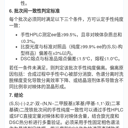
性。
6. 批次间一致性判定标准
每个批次必须同时满足以下三个条件，方可认定手性纯度
一致：
手性HPLC测定ee值≥99.5%，且非对映体杂质总和
≤0.3%。
比旋光度与标准对照品（纯度≥99.9% ee的(S,S)-构
型样品）偏差在±3%以内。
DSC熔点与标准品熔点偏差≤1.5°C，熔程≤1.0°C。
若任一条件未满足，则判定该批次手性纯度偏离。偏离原
因包括：合成过程中手性中心被部分消旋、色谱分离时洗
脱梯度变化导致分离效率下降、或结晶溶剂体系导致含不
同比例非对映体的混晶形成。
7. 结论
(S,S)-(-)-2,2'-双−(N,N−二甲胺基)(苯基)甲基-1,1'-双(二苯
基磷)二茂铁批次间的手性纯度一致性可以通过手性HPLC
或SFC直接定量对映体和非对映体含量，结合旋光度和
DSC热分析进行多重验证。必须采用手性固定相色谱法