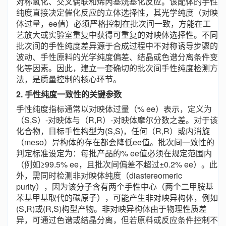
对称氢化、交叉偶联和烯丙基烷基化反应。该配体的手性
纯度直接决定催化反应的立体选择性，其光学纯度（对映
体过量，ee值）必须严格控制在批次间一致，方能在工
艺放大或实验室重复中获得可重复的对映体选择性。不同
批次间的手性纯度差异源于合成过程中不对称诱导步骤的
波动、手性原料的光学纯度偏差、结晶或色谱分离条件变
化等因素。因此，建立一套确切的批次间手性纯度检测方
法，是质量控制的核心环节。
2. 手性纯度一致性的关键参数
手性纯度指标通常以对映体过量（% ee）表示，定义为
（S,S）-对映体与（R,R）-对映体摩尔分数之差。对于该
化合物，目标手性构型为(S,S)，任何（R,R）或内消旋
（meso）异构体的存在都会降低ee值。批次间一致性的
判定标准设定为：每批产品的% ee值必须在规定范围内
（例如≥99.5% ee，且批次间偏差不超过±0.2% ee）。此
外，需同时检测非对映体纯度（diastereomeric
purity），因为该分子含有两个手性中心（两个二甲胺基
苯基甲基取代的碳原子），可能产生非对映异构体，例如
(S,R)或(R,S)构型产物。非对映异构体由于物理性质差
异，可通过色谱或结晶分离，但若原料或反应条件控制不