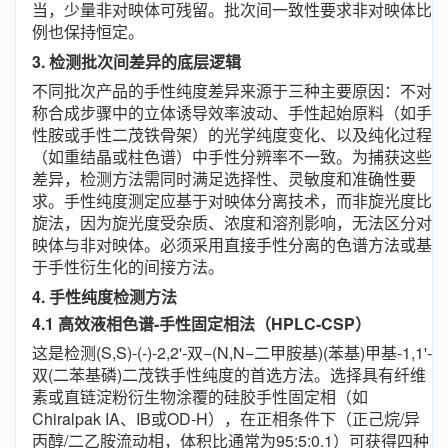
当，少量非对映体可残留。批次间一致性要求非对映体比
例也保持恒定。
3. 检测批次间差异的底层逻辑
不同批次产品的手性纯度差异来源于三种主要原因：不对
称合成步骤中的立体诱导效率波动、手性起始原料（如手
性胺或手性二茂铁骨架）的光学纯度变化、以及纯化过程
（如重结晶或柱色谱）中手性分辨率不一致。为捕获这些
差异，检测方法需同时满足选择性、灵敏度和准确性要
求。手性纯度测定应基于对映体分离技术，而非旋光度比
旋法，因为旋光度受杂质、浓度和溶剂影响，无法区分对
映体与非对映体。必须采用直接手性分离的色谱方法或基
于手性衍生化的间接方法。
4. 手性纯度检测方法
4.1 高效液相色谱-手性固定相法（HPLC-CSP）
这是检测(S,S)-(-)-2,2'-双−(N,N−二甲胺基)(苯基)甲基-1,1'-
双(二苯基磷)二茂铁手性纯度的首选方法。选择具有纤维
素或直链淀粉衍生物涂覆的硅胶手性固定相（如
Chiralpak IA、IB或OD-H），在正相条件下（正己烷/异
丙醇/二乙胺流动相，体积比通常为95:5:0.1）可获得四种