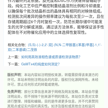
作为最终判定依据，旋光度和DSC作为快速筛查辅助手
段。纯化工艺中应严格控制重结晶溶剂比例和冷却速度，
以确保每个批次结晶析出的晶体具有相同的对映体组成。
检测批次间差异的操作频率建议为每批次至少一次，且在
存储周期超过6个月时复检一次，防范长期存储中可能发
生的光学分解或消旋。通过该方法体系，能够保证该手性
配体在不对称催化应用中的立体选择性复现性。
相关化合物：
(S,S)-(-)-2,2'-双[-(N,N-二甲胺基)(苯基)甲基]-1,1'-
双(二苯基磷)二茂铁
上一篇：
如何用高效液相色谱或质谱检测该物质？
下一篇：
GsMTx4的纯度如何测定？
版权声明：
本站内容如注明授权来源，转载需获得该来源方的
许可。本站未特别注明出处的内容，版权归化源网所有。未经
许可，禁止任何形式的转载或使用。
免责声明：
部分文章信息来源于网络及网友投稿，本站会尽量
注明出处，但不排除个别来源不明的情况。本站仅负责对文章
进行整理、排版和编辑，目的是传递更多信息，并不代表赞同
其观点或证实内容的真实性。如涉及版权或其他合法权益问