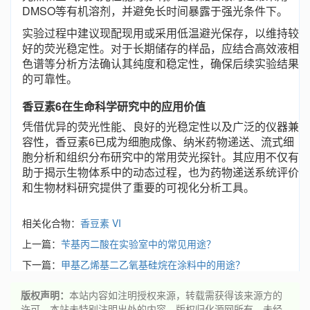
DMSO等有机溶剂，并避免长时间暴露于强光条件下。
实验过程中建议现配现用或采用低温避光保存，以维持较
好的荧光稳定性。对于长期储存的样品，应结合高效液相
色谱等分析方法确认其纯度和稳定性，确保后续实验结果
的可靠性。
香豆素6在生命科学研究中的应用价值
凭借优异的荧光性能、良好的光稳定性以及广泛的仪器兼
容性，香豆素6已成为细胞成像、纳米药物递送、流式细
胞分析和组织分布研究中的常用荧光探针。其应用不仅有
助于揭示生物体系中的动态过程，也为药物递送系统评价
和生物材料研究提供了重要的可视化分析工具。
相关化合物：
香豆素 VI
上一篇：
苄基丙二酸在实验室中的常见用途？
下一篇：
甲基乙烯基二乙氧基硅烷在涂料中的用途？
版权声明：
本站内容如注明授权来源，转载需获得该来源方的
许可。本站未特别注明出处的内容，版权归化源网所有。未经