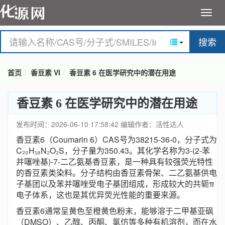
搜索
首页
香豆素 VI
香豆素 6 在医学研究中的潜在用途
香豆素 6 在医学研究中的潜在用途
发布时间：2026-06-10 17:58:42
编辑作者：活性达人
香豆素6（Coumarin 6）CAS号为38215-36-0，分子式为
C₂₀H₁₈N₂O₂S，分子量为350.43。其化学名称为3-(2-苯
并噻唑基)-7-二乙氨基香豆素，是一种具有较强荧光特性
的香豆素类染料。分子结构由香豆素骨架、二乙氨基供电
子基团以及苯并噻唑受电子基团组成，形成较大的共轭π
电子体系，这也是其优异荧光性能的重要来源。
香豆素6通常呈黄色至橙黄色粉末，能够溶于二甲基亚砜
（DMSO）、乙醇、丙酮、氯仿等多种有机溶剂，而在水