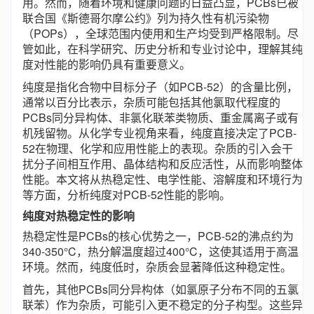
用。然而，随着环境和健康问题的日益凸显，PCBs已被
联合国《斯德哥尔摩公约》列为持久性有机污染物
（POPs），全球范围内使用和生产均受到严格限制。尽
管如此，在科学研究、历史分析和专业讨论中，理解其纯
度对性能的影响仍具有重要意义。
纯度是指化合物中目标分子（如PCB-52）的含量比例，
通常以百分比表示，杂质可能包括其他氯取代程度的
PCBs同分异构体、非氯化联苯类物质、重金属离子或有
机残留物。从化学专业视角来看，纯度直接决定了PCB-
52在物理、化学和应用性能上的表现。杂质的引入会干
扰分子间相互作用、晶体结构和反应活性，从而影响整体
性能。本文将从热稳定性、电学性能、溶解度和环境行为
等方面，分析纯度对PCB-52性能的影响。
纯度对热稳定性的影响
热稳定性是PCBs的核心优势之一，PCB-52的沸点约为
340-350°C，热分解温度超过400°C，这使其适用于高温
环境。然而，纯度低时，杂质会显著降低这种稳定性。
首先，其他PCBs同分异构体（如氯原子分布不同的五氯
联苯）作为杂质，可能引入更不稳定的分子构型。这些异