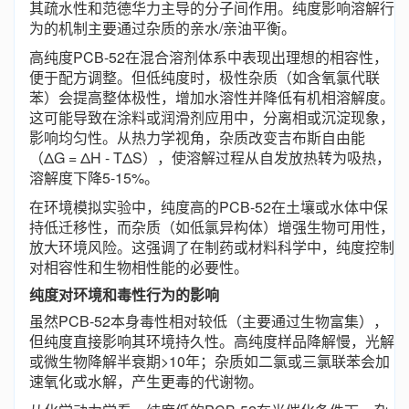
其疏水性和范德华力主导的分子间作用。纯度影响溶解行
为的机制主要通过杂质的亲水/亲油平衡。
高纯度PCB-52在混合溶剂体系中表现出理想的相容性，
便于配方调整。但低纯度时，极性杂质（如含氧氯代联
苯）会提高整体极性，增加水溶性并降低有机相溶解度。
这可能导致在涂料或润滑剂应用中，分离相或沉淀现象，
影响均匀性。从热力学视角，杂质改变吉布斯自由能
（ΔG = ΔH - TΔS），使溶解过程从自发放热转为吸热，
溶解度下降5-15%。
在环境模拟实验中，纯度高的PCB-52在土壤或水体中保
持低迁移性，而杂质（如低氯异构体）增强生物可用性，
放大环境风险。这强调了在制药或材料科学中，纯度控制
对相容性和生物相性能的必要性。
纯度对环境和毒性行为的影响
虽然PCB-52本身毒性相对较低（主要通过生物富集），
但纯度直接影响其环境持久性。高纯度样品降解慢，光解
或微生物降解半衰期>10年；杂质如二氯或三氯联苯会加
速氧化或水解，产生更毒的代谢物。