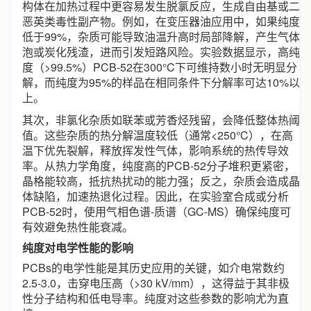
构体在加热过程中更容易发生脱氯反应，生成自由基或二
恶英类毒性副产物。例如，在变压器油应用中，如果纯度
低于99%，杂质可能导致油温升高时局部降解，产生气体
泡或炭化残渣，进而引发短路风险。实验数据显示，高纯
度（>99.5%）PCB-52在300°C下可维持数小时无明显分
解，而纯度为95%的样品在相同条件下分解率可达10%以
上。
其次，非氯化杂质如联苯或芳香烃残留，会降低整体热阈
值。这些杂质的热分解温度较低（通常<250°C），在高
温下优先裂解，释放挥发性气体，影响系统的热传导效
率。从热力学角度，纯度高的PCB-52分子堆积更紧密，
晶格能较高，抵抗热扰动的能力强；反之，杂质会造成晶
体缺陷，加速热退化过程。因此，在实验室合成或分析
PCB-52时，使用气相色谱-质谱（GC-MS）确保纯度可
有效避免热性能衰减。
纯度对电学性能的影响
PCBs的电学性能是其历史应用的关键，如介电常数约
2.5-3.0，击穿电压高（>30 kV/mm），这得益于其非极
性分子结构和低电导率。纯度对这些参数的影响尤为直