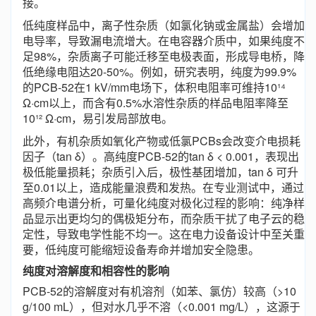
接。
低纯度样品中，离子性杂质（如氯化钠或金属盐）会增加
电导率，导致漏电流增大。在电容器介质中，如果纯度不
足98%，杂质离子可能迁移至电极表面，形成导电桥，降
低绝缘电阻达20-50%。例如，研究表明，纯度为99.9%
的PCB-52在1 kV/mm电场下，体积电阻率可维持10¹⁴
Ω·cm以上，而含有0.5%水溶性杂质的样品电阻率降至
10¹² Ω·cm，易引发局部放电。
此外，有机杂质如氧化产物或低氯PCBs会改变介电损耗
因子（tan δ）。高纯度PCB-52的tan δ < 0.001，表现出
极低能量损耗；杂质引入后，极性基团增加，tan δ 可升
至0.01以上，造成能量浪费和发热。在专业测试中，通过
高频介电谱分析，可量化纯度对极化过程的影响：纯净样
品显示出更均匀的偶极矩分布，而杂质干扰了电子云的稳
定性，导致电学性能不均一。这在电力设备设计中至关重
要，低纯度可能缩短设备寿命并增加安全隐患。
纯度对溶解度和相容性的影响
PCB-52的溶解度对有机溶剂（如苯、氯仿）较高（>10
g/100 mL），但对水几乎不溶（<0.001 mg/L），这源于