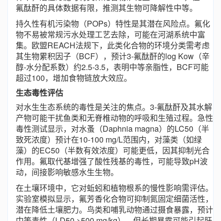
氟酞酐的具体数据有限，推测其生物可降解性中等。
持久性有机污染物（POPs）特性是其潜在风险点。氟化
物不易被常规污水处理工艺去除，可能在河湖系统中富
集。欧盟REACH法规下，此类化合物的环境分类需考虑
其生物累积因子（BCF），预计3-氟酞酐的log Kow（辛
醇-水分配系数）约2.5-3.5，表明中等亲脂性，BCF可能
超过100，增加食物链放大效应。
生态毒性评估
对水生生态系统的毒性是关注的焦点。3-氟酞酐及其水解
产物可能干扰鱼类和无脊椎动物的呼吸和生殖过程。急性
毒性测试显示，对水蚤（Daphnia magna）的LC50（半
致死浓度）预计在10-100 mg/L范围内，对藻类（如绿
藻）的EC50（半数有效浓度）可能更低，因其抑制光合
作用。氟取代基增强了酸性残基的毒性，可能导致pH波
动，间接影响敏感水生生物。
在土壤环境中，它对蚯蚓和植物根系的慢性影响需评估。
实验室模拟显示，氟芳香化合物可抑制氮固定细菌活性，
潜在降低土壤肥力。鸟类和哺乳动物通过摄食暴露，预计
中等毒性（LD50 >500 mg/kg），但长期暴露可能引起肝