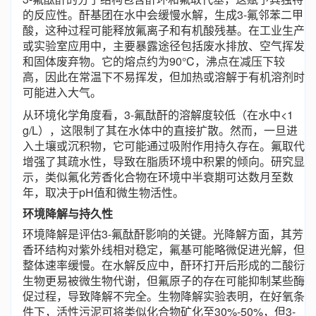
的反应性。酐基团在水中会缓慢水解，生成3-氟邻苯二甲
酸，这种过程可能释放氟离子和有机酸残基。在工业生产
或实验室应用中，主要暴露途径包括废水排放、空气挥发
和固体废弃物。它的熔点约为90°C，沸点在减压下较
高，因此在常温下不易挥发，但加热或溶解于有机溶剂时
可能进入大气。
从环境化学角度看，3-氟酞酐的溶解度较低（在水中<1
g/L），这限制了其在水体中的直接扩散。然而，一旦进
入土壤或沉积物，它可能通过吸附作用持久存在。氟取代
增强了其疏水性，导致在脂质环境中积累的倾向。研究显
示，类似氟化芳香化合物在环境中半衰期可达数月至数
年，取决于pH值和微生物活性。
环境降解与持久性
环境降解是评估3-氟酞酐影响的关键。光降解方面，其芳
香环结构对紫外线相对稳定，氟基可能略微促进光解，但
整体速率缓慢。在水解反应中，酐环打开后形成的二酸衍
生物更易被微生物代谢，但氟原子的存在可能抑制某些酶
促过程，导致降解不完全。生物降解实验表明，在好氧条
件下，活性污泥可将类似化合物矿化至30%-50%，但3-