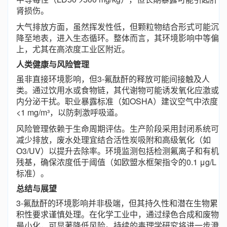
肾损伤。
大气排放方面，虽然挥发性低，但颗粒物结合形式可能沉
降至地表，进入生态循环。整体而言，其环境影响中等偏
上，尤其在高浓度工业区附近。
人类健康与风险管理
虽非直接环境影响，但3-氟酞酐的释放可能间接触及人
类。通过饮用水或食物链，其代谢物可能诱发氧化应激或
内分泌干扰。职业暴露标准（如OSHA）建议空气中浓度
<1 mg/m³，以防刺激呼吸道。
风险管理依赖于生命周期评估。生产阶段采用封闭系统可
减少排放，废水处理宜结合活性炭吸附和高级氧化（如
O3/UV）以提升去除率。环境监测包括检测氟离子和有机
残基，确保浓度低于阈值（如欧盟水框架指令的0.1 μg/L
标准）。
总结与展望
3-氟酞酐的环境影响并非极端，但其持久性和潜在生物累
积性要求谨慎处理。在化学工业中，通过绿色合成和废物
最小化，可显著降低风险。持续的毒理学研究将进一步澄