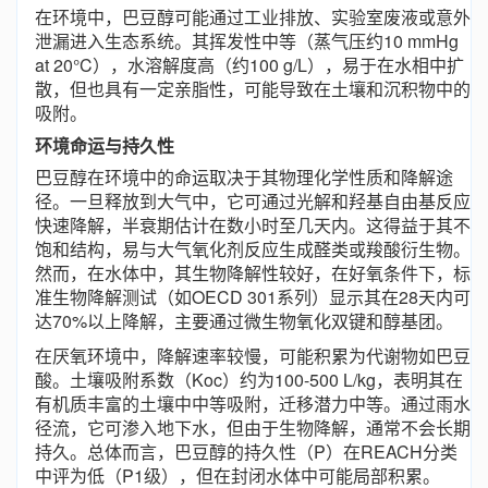
在环境中，巴豆醇可能通过工业排放、实验室废液或意外
泄漏进入生态系统。其挥发性中等（蒸气压约10 mmHg
at 20°C），水溶解度高（约100 g/L），易于在水相中扩
散，但也具有一定亲脂性，可能导致在土壤和沉积物中的
吸附。
环境命运与持久性
巴豆醇在环境中的命运取决于其物理化学性质和降解途
径。一旦释放到大气中，它可通过光解和羟基自由基反应
快速降解，半衰期估计在数小时至几天内。这得益于其不
饱和结构，易与大气氧化剂反应生成醛类或羧酸衍生物。
然而，在水体中，其生物降解性较好，在好氧条件下，标
准生物降解测试（如OECD 301系列）显示其在28天内可
达70%以上降解，主要通过微生物氧化双键和醇基团。
在厌氧环境中，降解速率较慢，可能积累为代谢物如巴豆
酸。土壤吸附系数（Koc）约为100-500 L/kg，表明其在
有机质丰富的土壤中中等吸附，迁移潜力中等。通过雨水
径流，它可渗入地下水，但由于生物降解，通常不会长期
持久。总体而言，巴豆醇的持久性（P）在REACH分类
中评为低（P1级），但在封闭水体中可能局部积累。