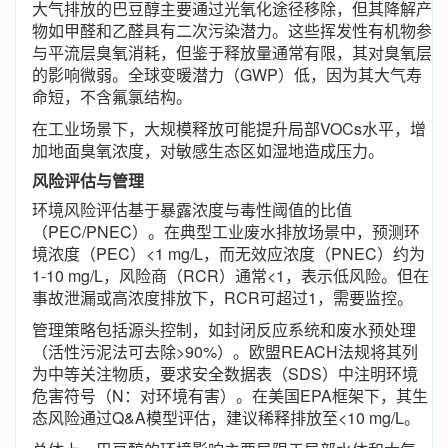
大气排放的巴豆醇主要通过光氧化途径移除，但其降解产
物如甲醛和乙醛具有二次污染潜力。这些挥发性有机物参
与平流层臭氧消耗，但鉴于释放量通常有限，其对臭氧层
的影响微弱。全球变暖潜力（GWP）低，因为其大气寿
命短，不含氟氯结构。
在工业场景下，大规模释放可能提升局部VOCs水平，增
加地面臭氧浓度，对敏感生态区如湿地造成压力。
风险评估与管理
环境风险评估基于暴露浓度与毒性阈值的比值
（PEC/PNEC）。在典型工业废水排放场景中，预测环
境浓度（PEC）<1 mg/L，而无效应浓度（PNEC）约为
1-10 mg/L，风险商（RCR）通常<1，表示低风险。但在
事故泄漏或高浓度排放下，RCR可超过1，需要监控。
管理策略包括源头控制，如封闭反应系统和废水预处理
（活性污泥法可去除>90%）。欧盟REACH法规将其列
为中等关注物质，要求安全数据表（SDS）中注明环境
危害符号（N：对环境有害）。在美国EPA框架下，其生
态风险通过Q&A模型评估，建议稀释排放至<10 mg/L。