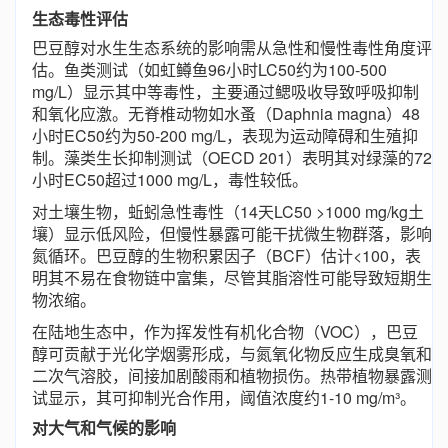
生态毒性评估
巴豆醇对水生生态系统的影响需从急性和慢性毒性角度评
估。鱼类测试（如虹鳟鱼96小时LC50约为100-500
mg/L）显示其中等毒性，主要通过鳃吸收导致呼吸抑制
和氧化应激。无脊椎动物如水蚤（Daphnia magna）48
小时EC50约为50-200 mg/L，表现为运动障碍和生殖抑
制。藻类生长抑制测试（OECD 201）表明其对绿藻的72
小时EC50超过1000 mg/L，毒性较低。
对土壤生物，蚯蚓急性毒性（14天LC50 >1000 mg/kg土
壤）显示低风险，但慢性暴露可能干扰微生物群落，影响
氮循环。巴豆醇的生物积累因子（BCF）估计<100，表
明其不易在食物链中富集，尽管其脂溶性可能导致短期生
物浓缩。
在陆地生态中，作为挥发性有机化合物（VOC），巴豆
醇可贡献于光化学烟雾形成，与氮氧化物反应生成臭氧和
二次气溶胶，间接加剧酸雨和植物损伤。热带植物暴露测
试显示，其可抑制光合作用，阈值浓度约1-10 mg/m³。
对大气和气候的影响