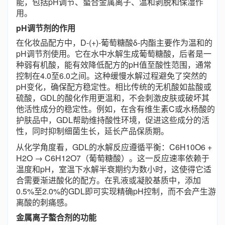
能，包括pH调节、螯合金属离子、温和剥脱和保湿作
用。
pH调节剂的作用
在化妆品配方中，D-(+)-葡萄糖酸δ-内酯主要作为温和的
pH调节剂使用。它在水中水解生成葡萄糖酸，后者是一
种弱有机酸，能有效降低配方的pH值至酸性范围，通常
控制在4.0至6.0之间。这种缓慢水解过程避免了突然的
pH变化，确保配方稳定性。相比传统的无机酸如盐酸或
硫酸，GDL的酸化作用更温和，不会刺激皮肤或破坏其
他活性成分的稳定性。例如，在含有维生素C或水杨酸的
护肤品中，GDL帮助维持酸性环境，促进这些成分的活
性，同时抑制细菌生长，延长产品保质期。
从化学角度看，GDL的水解反应遵循平衡：C6H10O6 +
H2O → C6H12O7（葡萄糖酸）。这一反应速率依赖于
温度和pH，室温下水解半衰期约为数小时，这使得它适
合需要渐进酸化的配方。在乳液或凝胶基质中，添加
0.5%至2.0%的GDL即可实现精确pH控制，而不会产生游
离酸的刺痛感。
金属离子螯合剂的功能