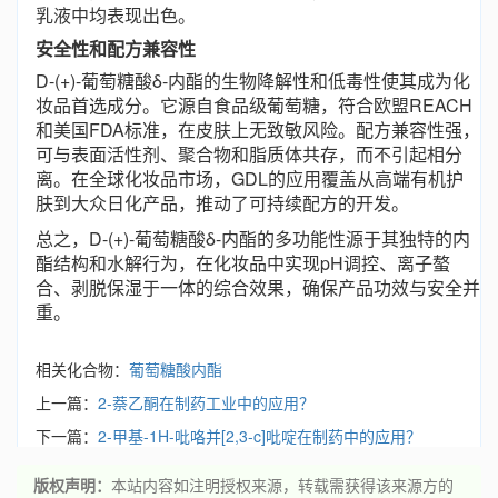
乳液中均表现出色。
安全性和配方兼容性
D-(+)-葡萄糖酸δ-内酯的生物降解性和低毒性使其成为化
妆品首选成分。它源自食品级葡萄糖，符合欧盟REACH
和美国FDA标准，在皮肤上无致敏风险。配方兼容性强，
可与表面活性剂、聚合物和脂质体共存，而不引起相分
离。在全球化妆品市场，GDL的应用覆盖从高端有机护
肤到大众日化产品，推动了可持续配方的开发。
总之，D-(+)-葡萄糖酸δ-内酯的多功能性源于其独特的内
酯结构和水解行为，在化妆品中实现pH调控、离子螯
合、剥脱保湿于一体的综合效果，确保产品功效与安全并
重。
相关化合物：
葡萄糖酸内酯
上一篇：
2-萘乙酮在制药工业中的应用？
下一篇：
2-甲基-1H-吡咯并[2,3-c]吡啶在制药中的应用？
版权声明：
本站内容如注明授权来源，转载需获得该来源方的