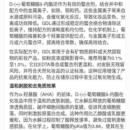
D-(+)-葡萄糖酸δ-内酯还作为有效的螯合剂，结合并中和
配方中的金属离子，如铁、铜和钙。这些金属离子常来自
水源或原料污染，会催化氧化反应，导致化妆品变色、分
离或功效降低。GDL通过形成稳定的螯合络合物清除这
些离子，维持配方的清晰度和均匀性。在化学机制上，葡
萄糖酸的羧基和多个羟基提供配位点，与金属离子形成五
元或六元螯合环，提高络合常数，确保高效结合。
在实际配方中，GDL常用于含有矿物质颜料或天然提取
物的彩妆产品，如粉底液或眼影膏中。推荐用量为0.1%
至1.0%，它比EDTA等合成螯合剂更温和，对皮肤无残留
风险，并符合天然化妆品的认证标准。这种应用增强了产
品的抗氧化能力，防止在储存过程中发生过氧化物生成。
温和剥脱和去角质效果
作为α-羟基酸（AHA）的前体，D-(+)-葡萄糖酸δ-内酯在
化妆品中用于温和的皮肤剥脱。它水解后释放的葡萄糖酸
渗透角质层，破坏细胞间脂质的氢键，促进死皮细胞脱
落，同时刺激胶原蛋白合成。这种作用比乙醇酸或乳酸更
缓和，因为水解过程控制了酸释放速率，避免过度刺激敏
感肌肤。在化学上，葡萄糖酸的pKa值为3.86，使其在生