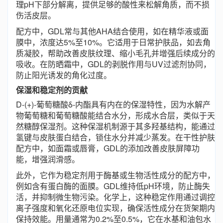
理pH下部分解离，提供足够的酸性来松解角质，而不损
伤活皮层。
配方中，GDL常与其他AHA结合使用，如在精华液或面
膜中，浓度达5%至10%。它适用于日常护肤品，如去角
质凝胶，帮助改善皮肤纹理、缩小毛孔并增强后续成分的
吸收。在防晒霜中，GDL的剥脱作用与UV过滤剂协同，
防止阳光诱发的角化过度。
保湿和稳定剂的贡献
D-(+)-葡萄糖酸δ-内酯具有内在的保湿特性，因为水解产
物葡萄糖和葡萄糖酸能结合水分，形成水合层，类似于天
然糖醇保湿剂。这种保湿机制源于其多羟基结构，能通过
氢键与皮肤蛋白结合，锁住水分并减少蒸发。在干性护肤
配方中，如面霜或唇膏，GDL的添加改善皮肤屏障功
能，增强润滑感。
此外，它作为稳定剂用于酶基或生物活性成分的配方中，
例如含有蛋白酶的面膜。GDL维持低pH环境，防止酶失
活，并抑制微生物污染。化学上，这种稳定作用通过调控
离子强度和氧化还原电位实现，确保活性成分在货架期内
保持效能。用量通常为0.2%至0.5%，它在水基和油包水