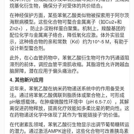
烷基化衍生物，确保分子对受体的共价结合。
在神经保护方面，某些苯氧乙酸类似物被探索用于阿尔茨
海默病模型。这些化合物可螯合金属离子（如Cu2+和
Zn2+），防止β-淀粉样蛋白聚集。机制上，羧酸基团的
配位化学与金属离子络合，降低氧化应激。体外实验显
示，这种络合物的亲和常数（Kd）约为10^-5 M，有助于
设计新型螯合剂。
此外，在心血管药物中，苯氧乙酸衍生物可作为钙通道阻
滞剂的前体，调控血管平滑肌收缩。其脂溶性允许跨越血
脑屏障，潜在应用于偏头痛治疗。
4. 其他新兴应用
近年来，苯氧乙酸在纳米药物递送系统中的作用备受关
注。通过将苯氧乙酸偶联到脂质体或聚合物上，可形成
pH敏感载体。在肿瘤微酸性环境中（pH 6.5-7.0），其解
离促进药物释放，提高化疗效能如多柔比星的靶向性。这
在药物递送化学中体现了其作为“智能链接子”的价值。
在代谢紊乱领域，苯氧乙酸衍生物显示出调节葡萄糖转运
的潜力。通过激活AMPK途径，这些化合物可改善胰岛素