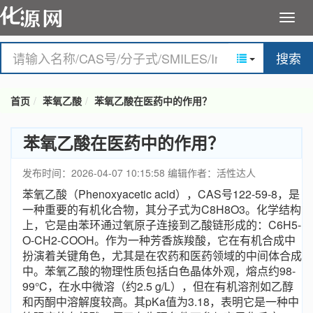
搜索
首页
苯氧乙酸
苯氧乙酸在医药中的作用？
苯氧乙酸在医药中的作用？
发布时间：2026-04-07 10:15:58
编辑作者：活性达人
苯氧乙酸（Phenoxyacetic acid），CAS号122-59-8，是
一种重要的有机化合物，其分子式为C8H8O3。化学结构
上，它是由苯环通过氧原子连接到乙酸链形成的：C6H5-
O-CH2-COOH。作为一种芳香族羧酸，它在有机合成中
扮演着关键角色，尤其是在农药和医药领域的中间体合成
中。苯氧乙酸的物理性质包括白色晶体外观，熔点约98-
99°C，在水中微溶（约2.5 g/L），但在有机溶剂如乙醇
和丙酮中溶解度较高。其pKa值为3.18，表明它是一种中