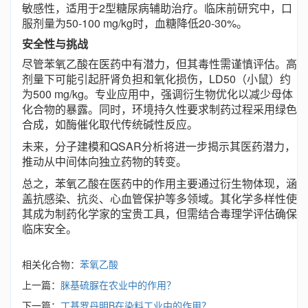
敏感性，适用于2型糖尿病辅助治疗。临床前研究中，口
服剂量为50-100 mg/kg时，血糖降低20-30%。
安全性与挑战
尽管苯氧乙酸在医药中有潜力，但其毒性需谨慎评估。高
剂量下可能引起肝肾负担和氧化损伤，LD50（小鼠）约
为500 mg/kg。专业应用中，强调衍生物优化以减少母体
化合物的暴露。同时，环境持久性要求制药过程采用绿色
合成，如酶催化取代传统碱性反应。
未来，分子建模和QSAR分析将进一步揭示其医药潜力，
推动从中间体向独立药物的转变。
总之，苯氧乙酸在医药中的作用主要通过衍生物体现，涵
盖抗感染、抗炎、心血管保护等多领域。其化学多样性使
其成为制药化学家的宝贵工具，但需结合毒理学评估确保
临床安全。
相关化合物：
苯氧乙酸
上一篇：
脒基硫脲在农业中的作用？
下一篇：
丁基罗丹明B在染料工业中的作用？