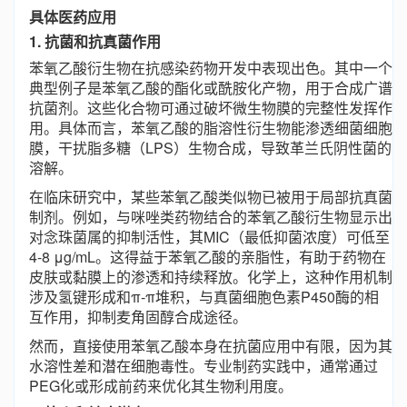
具体医药应用
1. 抗菌和抗真菌作用
苯氧乙酸衍生物在抗感染药物开发中表现出色。其中一个
典型例子是苯氧乙酸的酯化或酰胺化产物，用于合成广谱
抗菌剂。这些化合物可通过破坏微生物膜的完整性发挥作
用。具体而言，苯氧乙酸的脂溶性衍生物能渗透细菌细胞
膜，干扰脂多糖（LPS）生物合成，导致革兰氏阴性菌的
溶解。
在临床研究中，某些苯氧乙酸类似物已被用于局部抗真菌
制剂。例如，与咪唑类药物结合的苯氧乙酸衍生物显示出
对念珠菌属的抑制活性，其MIC（最低抑菌浓度）可低至
4-8 μg/mL。这得益于苯氧乙酸的亲脂性，有助于药物在
皮肤或黏膜上的渗透和持续释放。化学上，这种作用机制
涉及氢键形成和π-π堆积，与真菌细胞色素P450酶的相
互作用，抑制麦角固醇合成途径。
然而，直接使用苯氧乙酸本身在抗菌应用中有限，因为其
水溶性差和潜在细胞毒性。专业制药实践中，通常通过
PEG化或形成前药来优化其生物利用度。