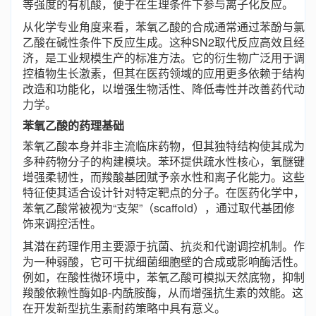
等强度的有机酸，便于在生理条件下参与离子化反应。
从化学专业角度来看，苯氧乙酸的合成通常通过苯酚与氯
乙酸在碱性条件下反应生成。这种SN2取代反应高效且经
济，是工业规模生产的标准方法。它的衍生物广泛用于调
控植物生长激素，但其在医药领域的应用更多依赖于结构
改造和功能化，以增强生物活性、降低毒性并改善药代动
力学。
苯氧乙酸的药理基础
苯氧乙酸本身并非主流临床药物，但其独特结构使其成为
多种药物分子的构建模块。苯环提供疏水性核心，氧醚键
增强柔韧性，而羧酸基团赋予亲水性和离子化能力。这些
特征使其适合设计针对特定靶点的分子。在医药化学中，
苯氧乙酸常被视为“支架”（scaffold），通过取代基团修
饰来调控活性。
其潜在药理作用主要源于抗菌、抗炎和代谢调控机制。作
为一种弱酸，它可干扰细菌细胞壁的合成或影响酶活性。
例如，在酸性微环境中，苯氧乙酸可模拟天然底物，抑制
羧酸依赖性酶如β-内酰胺酶，从而增强抗生素的效能。这
在开发新型抗生素耐药策略中具有意义。