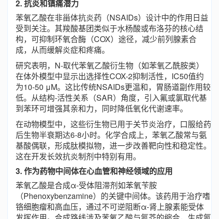
2. 抗炎和镇痛潜力
苯氧乙酸在非甾体抗炎药（NSAIDs）设计中的作用日益
受到关注。其羧酸基团类似于水杨酸或布洛芬的核心结
构，可抑制环氧合酶（COX）途径，减少前列腺素合
成，从而缓解炎症和疼痛。
研究表明，N-取代苯氧乙酸衍生物（如苯氧乙酰胺类）
在体外模型中显示出选择性COX-2抑制活性，IC50值约
为10-50 μM。这比传统NSAIDs更温和，胃肠道副作用较
低。从结构-活性关系（SAR）角度，引入氟或氯取代基
到苯环可增强其亲和力，同时降低氧化代谢速率。
在动物模型中，这些衍生物已用于关节炎治疗，口服给药
后生物半衰期达6-8小时。化学合成上，苯氧乙酸常与氨
基酸偶联，形成肽模拟物，进一步改善靶向性和稳定性。
这在开发长效抗炎制剂中特别有用。
3. 作为药物中间体在心血管和神经领域的应用
苯氧乙酸是合成α-受体阻滞剂如苯氧苄胺
（Phenoxybenzamine）的关键中间体。该药用于治疗嗜
铬细胞瘤和高血压，通过不可逆阻断α-肾上腺素能受体
发挥作用。合成路线涉及苯氧乙酸与氮芥的缩合，生成氮