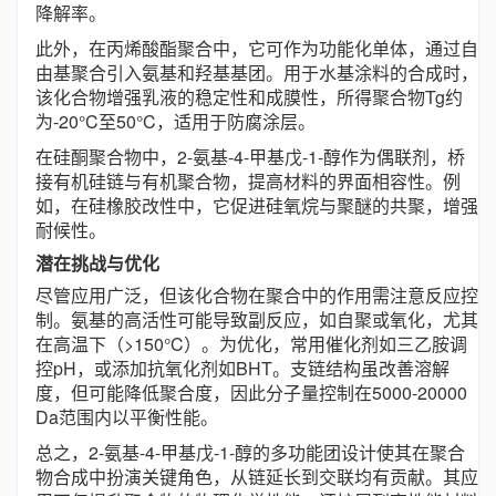
降解率。
此外，在丙烯酸酯聚合中，它可作为功能化单体，通过自
由基聚合引入氨基和羟基基团。用于水基涂料的合成时，
该化合物增强乳液的稳定性和成膜性，所得聚合物Tg约
为-20°C至50°C，适用于防腐涂层。
在硅酮聚合物中，2-氨基-4-甲基戊-1-醇作为偶联剂，桥
接有机硅链与有机聚合物，提高材料的界面相容性。例
如，在硅橡胶改性中，它促进硅氧烷与聚醚的共聚，增强
耐候性。
潜在挑战与优化
尽管应用广泛，但该化合物在聚合中的作用需注意反应控
制。氨基的高活性可能导致副反应，如自聚或氧化，尤其
在高温下（>150°C）。为优化，常用催化剂如三乙胺调
控pH，或添加抗氧化剂如BHT。支链结构虽改善溶解
度，但可能降低聚合度，因此分子量控制在5000-20000
Da范围内以平衡性能。
总之，2-氨基-4-甲基戊-1-醇的多功能团设计使其在聚合
物合成中扮演关键角色，从链延长到交联均有贡献。其应