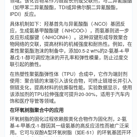
领域。该化合物常作为链延长剂或交联剂，与二异氰酸酯
（如甲苯二异氰酸酯，TDI或异佛尔酮二异氰酸酯，
IPDI）反应。
具体机制如下：羟基首先与异氰酸酯（-NCO）基团反
应，生成氨基甲酸酯键（-NHCOO-），而氨基则进一步
反应形成脲键（-NHCONH-）。这种双键形成导致聚合
物网络的交联，提高材料的机械强度和耐热性。例如，在
柔性聚氨酯泡沫的制备中，添加0.5-2 wt%的2-氨基-4-甲
基戊-1-醇可调控泡沫的开孔率和弹性模量，防止过度交
联引起的脆性。
在热塑性聚氨酯弹性体（TPU）合成中，它作为端封剂
使用：聚合链的末端引入该化合物，可终止链增长并引入
侧链支化，提高材料的抗撕裂性能。实验数据显示，使用
该添加剂的TPU拉伸强度可提升20-30%，适用于汽车内
饰和医疗导管等领域。
在环氧树脂聚合中的应用
环氧树脂的固化过程依赖胺类化合物作为固化剂，2-氨
基-4-甲基戊-1-醇因其一级氨基的高反应活性而被广泛采
用。它可与双酚A型环氧树脂（如E-51）的环氧基团开环