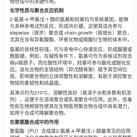
物合成中的关键作用。
化学性质与聚合反应机制
2-氨基-4-甲基戊-1-醇的氨基和羟基均为亲核基团，能够
与多种亲电试剂反应，形成共价键。这使其适合参与
stepwise（逐步）聚合或 chain-growth（链增长）聚合，
尤其在含有异氰酸酯、环氧化物或羧酸衍生物的体系中。
氨基的亲核性较强，可与亲电中心快速反应，形成脲键或
酰胺键。例如，在碱性条件下，氨基可作为亲核试剂攻击
碳yl碳原子。而在酸性环境中，羟基可参与酯化或醚化反
应。该化合物的支链结构（异戊醇骨架）赋予其空间位
阻，影响聚合物的立体规整性和溶解度，有助于调控聚合
物链的柔韧性和结晶度。
其沸点约为210°C，溶解性良好（易溶于水和多数有机溶
剂），这便于在溶液聚合或乳液聚合中应用。此外，低毒
性和生物相容性使其在生物医用聚合物合成中具有潜力，
如用于合成可降解聚合物。
在聚氨酯合成中的作用
聚氨酯（PU）合成是2-氨基-4-甲基戊-1-醇最常见的应用