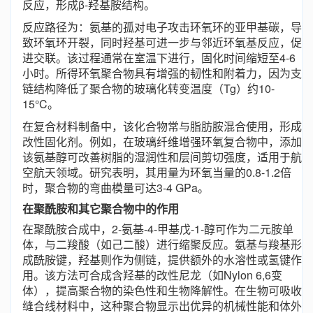
反应，形成β-羟基胺结构。
反应路径为：氨基的孤对电子攻击环氧环的亚甲基碳，导
致环氧环开裂，同时羟基可进一步与邻近环氧基反应，促
进交联。该过程通常在室温下进行，固化时间缩短至4-6
小时。所得环氧聚合物具有增强的韧性和附着力，因为支
链结构降低了聚合物的玻璃化转变温度（Tg）约10-
15°C。
在复合材料制备中，该化合物常与脂肪胺混合使用，形成
改性固化剂。例如，在玻璃纤维增强环氧复合物中，添加
该氨基醇可改善树脂的湿润性和层间剪切强度，适用于航
空航天领域。研究表明，其用量为环氧当量的0.8-1.2倍
时，聚合物的弯曲模量可达3-4 GPa。
在聚酰胺和其它聚合物中的作用
在聚酰胺合成中，2-氨基-4-甲基戊-1-醇可作为二元胺单
体，与二羧酸（如己二酸）进行缩聚反应。氨基与羧基形
成酰胺键，羟基则作为侧链，提供额外的水溶性或氢键作
用。该方法可合成含羟基的改性尼龙（如Nylon 6,6变
体），提高聚合物的染色性和生物降解性。在生物可吸收
缝合线材料中，这种聚合物显示出优异的机械性能和体外