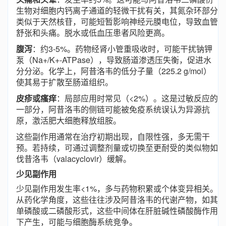
生物对细胞内钙离子通道的轻微干扰有关，其氮杂环部分
类似于天然核苷，可能短暂影响神经元膜电位，导致血管
舒张和头痛。脱水或低血压患者风险更高。
腹泻
：约3-5%。药物经肾小管重吸收时，可能干扰钠钾
泵（Na+/K+-ATPase），导致肠道渗透压失衡，促进水
分分泌。化学上，阿昔洛韦的低分子量（225.2 g/mol）
使其易于扩散至肠道组织。
皮疹或瘙痒
：局部应用时常见（<2%）。这是过敏反应的
一部分，阿昔洛韦的侧链可能被免疫系统误认为异源抗
原，激活肥大细胞释放组胺。
这些副作用通常在治疗初期出现，自限性强，多无需干
预。若持续，可通过调整剂量或切换至更耐受的类似物如
伐昔洛韦（valacyclovir）缓解。
少见副作用
少见副作用发生率<1%，多与药物积累或个体变异相关。
从药化学角度，这些往往涉及阿昔洛韦的代谢产物，如其
单磷酸或二磷酸形式，这些中间体在肝脏碱性磷酸酶作用
下产生，可能与细胞酶系统竞争。