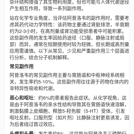
杂环结构增强了其生物利用度，但也可能与人体代谢途径
产生相互作用，导致一系列副作用。
站在化学专业角度，当评估阿昔洛韦的副作用时，需要考
虑其药代动力学特性：该药物主要通过肾脏排泄，半衰期
约为2-3小时，在高剂量或肾功能受损患者中可能积累。
这些副作用的发生率因给药途径（口服、静脉注射或局
部）而异，通常在短期使用时较为轻微，但长期或高剂量
应用需谨慎。以下从常见、少见和严重副作用三个层面进
行分析，结合分子机制解释。
常见副作用
阿昔洛韦的常见副作用主要与胃肠道和中枢神经系统相
关，发生率约5-10%。这些副作用往往源于药物在体内的
非特异性吸收和代谢。
恶心和呕吐
：约6%的患者报告此症状。从化学视角，这
是由于阿昔洛韦的亲水性结构导致其在胃肠道快速溶解，
刺激黏膜上皮细胞，释放5-羟色胺（5-HT）受体，引发
呕吐反射。口服剂型（如片剂）比静脉注射更易诱发，因
为后者绕过首过效应。
头痛和头晕
：发生率约5%。这可能与阿昔洛韦三磷酸衍