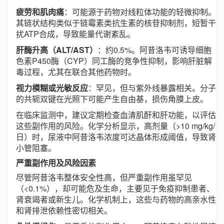
疲劳和肌肉痛
：可能源于药物对线粒体功能的轻微抑制。
其链状结构类似于链霉素类抗生素的核苷抑制剂，短暂干
扰ATP合成，导致能量代谢紊乱。
肝酶升高（ALT/AST）
：约0.5%。阿昔洛韦可诱导细胞
色素P450酶（CYP）同工酶的竞争性抑制，影响肝脏解
毒过程，尤其在联合其他药物时。
视力模糊或光敏反应
：罕见，但与紫外线暴露相关。分子
的共轭双键在光照下可能产生自由基，损伤角膜上皮。
在临床监测中，建议定期检查血清肌酐和肝功能，以评估
这些副作用的风险。化学分析显示，高剂量（>10 mg/kg/
日）时，尿液中阿昔洛韦浓度可达晶体形成阈值，导致肾
小管阻塞。
严重副作用及风险因素
尽管阿昔洛韦整体安全性高，但严重副作用虽罕见
（<0.1%），却可能危及生命，主要见于免疫抑制患者、
肾衰竭者或新生儿。化学机制上，这些与药物的高亲水性
和肾排泄依赖性密切相关。