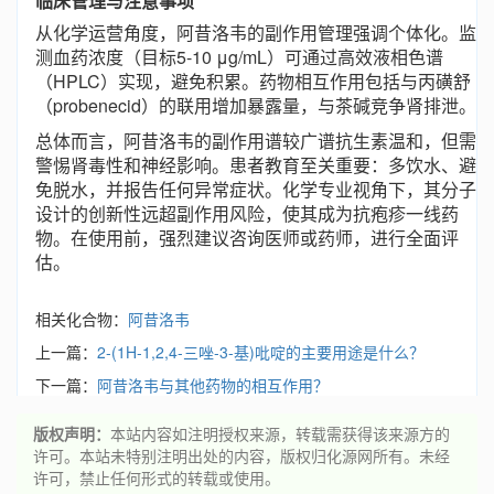
临床管理与注意事项
从化学运营角度，阿昔洛韦的副作用管理强调个体化。监
测血药浓度（目标5-10 μg/mL）可通过高效液相色谱
（HPLC）实现，避免积累。药物相互作用包括与丙磺舒
（probenecid）的联用增加暴露量，与茶碱竞争肾排泄。
总体而言，阿昔洛韦的副作用谱较广谱抗生素温和，但需
警惕肾毒性和神经影响。患者教育至关重要：多饮水、避
免脱水，并报告任何异常症状。化学专业视角下，其分子
设计的创新性远超副作用风险，使其成为抗疱疹一线药
物。在使用前，强烈建议咨询医师或药师，进行全面评
估。
相关化合物：
阿昔洛韦
上一篇：
2-(1H-1,2,4-三唑-3-基)吡啶的主要用途是什么？
下一篇：
阿昔洛韦与其他药物的相互作用？
版权声明：
本站内容如注明授权来源，转载需获得该来源方的
许可。本站未特别注明出处的内容，版权归化源网所有。未经
许可，禁止任何形式的转载或使用。