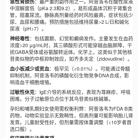
急性肾损伤
：最严重的副作用之一。阿昔洛韦在酸性尿液
中溶解度低（pKa 2.3和9.2），易形成晶体沉积于肾集合
管，阻塞尿流。静脉高剂量给药时风险最高，症状包括少
尿、血尿和腰痛。预防措施包括维持尿量>2 L/日和碱化
尿液（pH>7）。
神经毒性
：包括震颤、幻觉和癫痫发作。主要发生在血药
浓度>20 μg/mL时，其三磷酸形式可能穿越血脑屏障，干
扰GABA受体或谷氨酸转运体。化学上，这类似于其他核
苷类似物的中枢抑制效应，如齐多夫定（zidovudine）。
血小板减少或贫血
：极罕见（<0.01%）。可能通过骨髓
抑制机制，阿昔洛韦的磷酸化衍生物竞争DNA合成，影
响造血干细胞增殖。
过敏性休克
：IgE介导的系统反应，表现为荨麻疹、呼吸
困难。分子过敏原位点位于其鸟苷类似核碱基。
孕妇和哺乳期妇女使用需权衡利弊：阿昔洛韦为FDA B类
药物，动物实验显示无致畸性，但高剂量可能影响胎儿肾
发育。儿童耐受性好，但剂量需按体重调整（<10岁者首
选口服）。