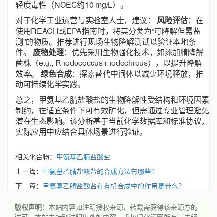
轻度毒性（NOEC约10 mg/L）。
对于化学工业运营与实验室人士，建议：
风险评估
：在
使用REACH或EPA指南时，将其分类为“可降解但需监
测”的物质。推荐进行现场生物降解测试以验证本地条
件。
废物处理
：优先采用生物强化技术，如添加腈降解
菌株（e.g., Rhodococcus rhodochrous），以提升降解
效率。
绿色合成
：探索替代中间体以减少环境释放，推
动可持续化学实践。
总之，甲氨基乙腈盐酸盐的生物降解性受结构和环境因素
制约，在适宜条件下可有效矿化，但需通过专业管理避免
潜在生态影响。该分析基于当前化学数据库和标准协议，
实际应用中应结合具体场景进行验证。
相关化合物：
甲氨基乙腈盐酸盐
上一篇：
甲氨基乙腈盐酸盐的合成方法有哪些？
下一篇：
甲氨基乙腈盐酸盐在有机合成中的作用是什么？
版权声明：
本站内容如注明授权来源，转载需获得该来源方的
许可。本站未特别注明出处的内容，版权归化源网所有。未经