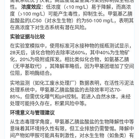
性。
浓度效应
：低浓度（<10 mg/L）易于降解，而高浓
度（>100 mg/L）可能产生毒性，抑制生长。甲氨基乙腈
盐酸盐的LC50（对水生生物）约为50-100 mg/L，表明其
在高浓度下对生态系统有潜在风险。
实验证据与比较
在实验室模拟中，使用标准河水接种物的摇瓶测试显示，
28天后，该化合物的去除率达60%，其中40%为生物矿
化，20%为吸附或挥发。相比类似化合物，如氨基乙腈
（无甲基取代），其降解率略低，因为甲基团增加了空间
位阻，影响酶结合。
实地监测（如化工废水处理厂）数据表明，在活性污泥法
处理系统中，甲氨基乙腈盐酸盐的去除效率可达70-
85%，但需优化曝气和pH控制。若进入自然水体，未经
处理可能持久存在，积累风险中等。
环境意义与管理建议
从生态毒理学角度，甲氨基乙腈盐酸盐的生物降解性中等
意味着其环境持久性有限，但工业排放仍需警惕。降解中
间产物如甲胺可能具有刺激性，对水生生物（如鱼类）有