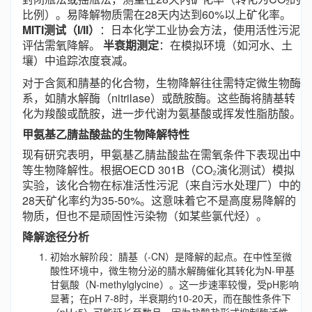
比例）。易降解物质需在28天内达到60%以上矿化率。
MITI测试（I/II）
：日本化学工业协会方法，使用活性污泥
评估需氧降解。
半衰期测定
：在模拟环境（如河水、土
壤）中追踪浓度衰减。
对于含氮和腈基的化合物，生物降解往往需特定微生物酶
系，如腈水解酶（nitrilase）或酰胺酶。这些酶将腈基转
化为羧酸或酰胺，进一步代谢为氨基酸或挥发性脂肪酸。
甲氨基乙腈盐酸盐的生物降解特性
现有研究表明，甲氨基乙腈盐酸盐在需氧条件下表现出中
等生物降解性。根据OECD 301B（CO₂演化测试）模拟
实验，该化合物在标准活性污泥（来自污水处理厂）中的
28天矿化率约为35-50%。这意味着它不是高度易降解的
物质，但也不是顽固性污染物（如某些氯代烃）。
降解途径分析
初始水解阶段：腈基（-CN）是降解的起点。在中性至微
酸性环境中，微生物分泌的腈水解酶催化其转化为N-甲基
甘氨酸（N-methylglycine）。这一步速率较慢，受pH影响
显著；在pH 7-8时，半衰期约10-20天，而在酸性条件下