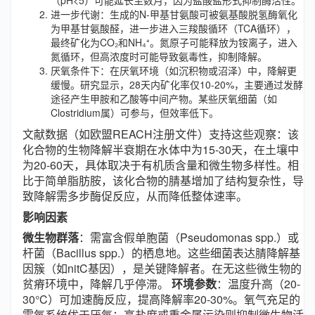
（pH<5）可能延长至数月，因为盐酸盐形式抑制酶活性。
进一步代谢：生成的N-甲基甘氨酸可被氨基酸脱氢酶氧化
为甲基甘氨酸醛，进一步进入三羧酸循环（TCA循环），
最终矿化为CO₂和NH₄⁺。氮原子可能释放为铵离子，进入
氮循环，但高浓度时可能导致氨毒性，抑制降解。
厌氧条件下：在厌氧环境（如沉积物或沼泽）中，降解更
缓慢。研究显示，28天内矿化率仅10-20%，主要通过发酵
途径产生甲胺和乙酸等中间产物。某些厌氧细菌（如
Clostridium属）可参与，但效率低下。
文献数据（如欧盟REACH注册文件）支持这些观察：该
化合物的生物降解半衰期在水体中为15-30天，在土壤中
为20-60天，具体取决于有机质含量和微生物多样性。相
比于简单脂肪胺，该化合物的腈基增加了结构复杂性，导
致降解需多步酶促反应，从而降低整体速率。
影响因素
微生物群落
：需富含假单胞菌（Pseudomonas spp.）或
杆菌（Bacillus spp.）的栖息地。这些细菌表达腈降解基
因簇（如nitC基因），是关键降解者。在无这些微生物的
贫瘠环境中，降解几乎停滞。
环境参数
：温度升高（20-
30°C）可加速酶反应，提高降解率20-30%。氧气充足的
需氧系统优于厌氧；高盐度或重金属污染则抑制微生物活