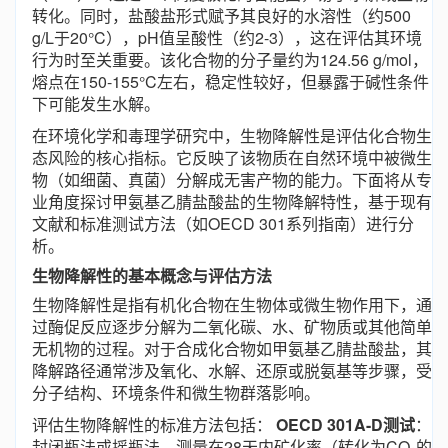
转化。同时，盐酸盐形式赋予其良好的水溶性（约500
g/L于20°C），pH值呈酸性（约2-3），这在评估其环境
行为时至关重要。该化合物的分子量约为124.56 g/mol，
熔点在150-155°C左右，稳定性较好，但暴露于碱性条件
下可能发生水解。
在环境化学和毒理学研究中，生物降解性是评估化合物生
态风险的核心指标。它反映了该物质在自然环境中被微生
物（如细菌、真菌）分解成无害产物的能力。下面将从专
业角度探讨甲氨基乙腈盐酸盐的生物降解特性，基于现有
文献和标准测试方法（如OECD 301系列指南）进行分
析。
生物降解性的基本概念与评估方法
生物降解性是指有机化合物在生物体或微生物作用下，通
过酶促反应逐步分解为二氧化碳、水、矿物质或其他简单
无机物的过程。对于合成化合物如甲氨基乙腈盐酸盐，其
降解路径通常涉及氧化、水解、还原或脱氨基等步骤，受
分子结构、环境条件和微生物群落影响。
评估生物降解性的标准方法包括：
OECD 301A-D测试
：
封闭瓶法或摇瓶法，测量在28天内矿化率（转化为CO₂的