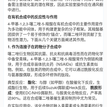
备需注意硫化氢的潜在释放，因此实验室操作应在通风橱
中进行。
在有机合成中的反应性与作用
4-甲基-1,2,3-噻二唑-5-羧酸在有机合成中的主要作用是作
为多功能中间体，用于构建更复杂的分子框架。其羧酸基
团提供了一个易于修饰的“锚点”，而噻二唑环则贡献了生
物活性潜力。下面从几个关键方面阐述其作用。
1. 作为连接子在药物分子合成中
噻二唑衍生物因其抗菌、抗炎和抗病毒活性而在药物化学
中备受青睐。4-甲基-1,2,3-噻二唑-5-羧酸常作为侧链构建
块，用于合成非甾体抗炎药（NSAIDs）或抗生素类似
物。例如，在肽类药物的合成中，它可以通过酰胺化反应
与氨基酸偶联，形成杂环修饰的肽段。
典型反应：
酯化
：与醇（如甲醇）在酸催化下反应，生
成酯衍生物，用于后续Suzuki偶联或Heck反应。
酰胺形
成
：使用EDC/NHS偶联剂，与胺类化合物反应，产率高
达90%。这在合成噻二唑基催生素抑制剂中尤为常见。
在实际应用中，该化合物可融入青霉素或头孢菌素的衍生