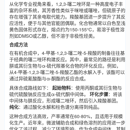
从化学专业视角来看，1,2,3-噻二唑环是一种高度电子丰
富的杂环系统，其芳香性类似于咪唑或噻唑，但硫原子的
存在增强了其亲电取代能力。羧酸基团进一步提升了其反
应活性，便于与其他官能团偶联。化合物通常以白色至浅
黄色固体形式存在，熔点约为150-155°C，易溶于极性溶
剂如DMSO或乙醇，但不溶于非极性烃类。
合成方法
在有机合成中，4-甲基-1,2,3-噻二唑-5-羧酸的制备往往基
于经典的噻二唑环构建反应。其中，最常见的路径是利用
肼或其衍生物与α-硫代羰基化合物的环化反应。例如，
从4-甲基-1,2,3-噻二唑-5-羧酸乙酯的水解入手，该酯可以
通过异硫氰酸酯与α-酮酯的反应合成。
具体合成路线如下：
起始物料
：使用丙酮或其衍生物与
硫代硫酸钠反应生成α-硫代酮中间体。
环化步骤
：将该
中间体与肼反应，形成噻二唑环，然后引入羧酸基团。
纯化
：通过酸化水解和柱色谱分离得到纯品。
这种合成方法高效，产率通常在60-80%，且适用于规模
化生产。近年来，微波辅助合成和绿色溶剂的应用进一步
优化了该过程，减少了环境影响。作为合成中间体，其制