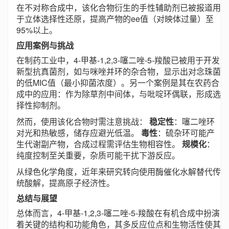
在不对称合成中，该化合物衍生的手性辅助剂已被报道用
于立体选择性还原，提高产物的ee值（对映体过量）至
95%以上。
应用案例与挑战
在制药工业中，4-甲基-1,2,3-噻二唑-5-羧酸已被用于开发
新型抗真菌剂，如与咪唑并环的杂合物，显示出对念珠菌
的低MIC值（最小抑菌浓度）。另一个案例是其在农药合
成中的应用：作为除草剂中间体，与吡啶环偶联，形成选
择性抑制剂。
然而，使用该化合物时需注意挑战：
稳定性
：噻二唑环
对光和热敏感，储存应避光低温。
毒性
：硫杂环可能产
生代谢副产物，合成过程需评估生物相容性。
规模化
：
纯度控制至关重要，杂质可能干扰下游反应。
从绿色化学角度，近年来研究转向使用酶催化水解替代传
统酸解，提高原子经济性。
总结与展望
总体而言，4-甲基-1,2,3-噻二唑-5-羧酸在有机合成中扮演
着关键的结构和功能角色，其多反应位点和生物活性使其