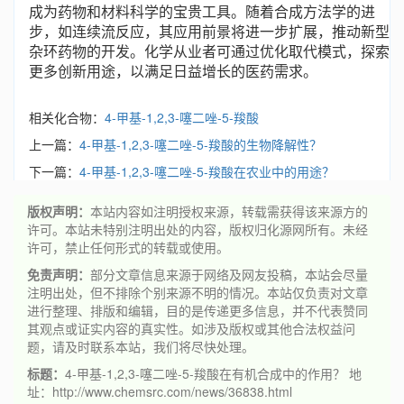
成为药物和材料科学的宝贵工具。随着合成方法学的进
步，如连续流反应，其应用前景将进一步扩展，推动新型
杂环药物的开发。化学从业者可通过优化取代模式，探索
更多创新用途，以满足日益增长的医药需求。
相关化合物：
4-甲基-1,2,3-噻二唑-5-羧酸
上一篇：
4-甲基-1,2,3-噻二唑-5-羧酸的生物降解性？
下一篇：
4-甲基-1,2,3-噻二唑-5-羧酸在农业中的用途？
版权声明：
本站内容如注明授权来源，转载需获得该来源方的
许可。本站未特别注明出处的内容，版权归化源网所有。未经
许可，禁止任何形式的转载或使用。
免责声明：
部分文章信息来源于网络及网友投稿，本站会尽量
注明出处，但不排除个别来源不明的情况。本站仅负责对文章
进行整理、排版和编辑，目的是传递更多信息，并不代表赞同
其观点或证实内容的真实性。如涉及版权或其他合法权益问
题，请及时联系本站，我们将尽快处理。
标题：
4-甲基-1,2,3-噻二唑-5-羧酸在有机合成中的作用？ 地
址：http://www.chemsrc.com/news/36838.html