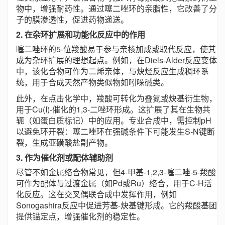
物中，增强耐药性。通过噻二唑环的亲脂性，它改善了分
子的膜渗透性，促进药物递送。
2. 在杂环扩展和功能化反应中的作用
噻二唑环的5-位羧酸易于参与亲核加成或取代反应，使其
成为杂环扩展的理想起点。例如，在Diels-Alder反应变体
中，该化合物可作为二烯亲体，与炔烃反应生成稠环系
统，用于合成天然产物类似物如吲哚碱类。
此外，在点击化学中，羧酸可转化为叠氮或炔基衍生物，
用于Cu(I)-催化的1,3-二唑环形成。这扩展了其在生物共
轭（如蛋白质标记）中的应用。专业合成中，需控制pH
以避免环开裂：噻二唑环在强碱条件下可能发生S-N键断
裂，生成亚磺酸盐副产物。
3. 作为催化剂或配体辅助剂
尽管不如金属络合物常见，但4-甲基-1,2,3-噻二唑-5-羧酸
可作为配体与过渡金属（如Pd或Ru）络合，用于C-H活
化反应。这在交叉偶联合成中发挥作用，例如
Sonogashira反应中促进芳基-炔基键形成。它的羧酸基团
提供锚定点，增强催化剂的稳定性。