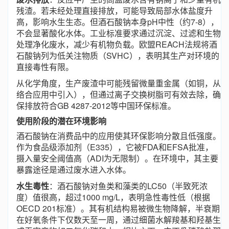
残渣。若未经处理直接排放，可能导致局部水体盐度升
高，影响水生生态。但酒石酸钠本身pH中性（约7-8），
不会显著酸化水体。工业标准要求通过沉淀、过滤和生物
处理净化废水，减少有机物负载。欧盟REACH法规将酒
石酸钠列为低关注物质（SVHC），表明其生产对环境的
直接毒性有限。
从化学角度，生产废渣中可能残留微量重金属（如铜，从
络合应用中引入），但通过离子交换树脂可有效去除，确
保排放符合GB 4287-2012等中国环保标准。
使用阶段的潜在环境影响
酒石酸钠在消费品中的应用使其环保影响分散且低强度。
作为食品级添加剂（E335），它被FDA和EFSA批准，
摄入量安全阈值高（ADI为无限制）。在环境中，其主要
暴露途径是通过废水进入水体。
水生毒性
：酒石酸钠对鱼类和藻类的LC50（半致死浓
度）值很高，超过1000 mg/L，表明急性毒性低（根据
OECD 201标准）。其有机结构易被微生物降解，半衰期
在好氧条件下仅数天至一周，通过细菌水解羧基和羟基生