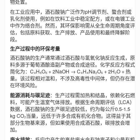
物处置。
在工业应用中，酒石酸钠广泛作为pH调节剂、螯合剂或
乳化剂使用，例如在饮料工业中稳定配方，或在电镀工业
中作为络合剂。然而，其环保影响需从全生命周期角度评
估，包括原料获取、生产排放、产品使用和最终降解阶
段。
生产过程中的环保考量
酒石酸钠的生产通常通过酒石酸与氢氧化钠反应生成，原
料多源于葡萄酒酿造副产物或合成途径。化学反应方程式
简化为：C₄H₆O₆ + 2NaOH → C₄H₄Na₂O₆ + 2H₂O + 热
量。该过程相对温和，不涉及高毒性中间体，但仍存在潜
在环境风险。
能源消耗与碳足迹
：生产过程需加热和结晶，依赖化石燃
料，可能产生温室气体排放。根据生命周期评估（LCA）
数据，酒石酸钠的生产碳足迹较低，约为每公斤0.5-1.5
kg CO₂当量，远低于许多合成有机化合物。这得益于其
部分生物基来源，但如果使用合成酒石酸，碳排放会增
加。
废水排放
：反应中产生的高盐废水含有钠离子和少量有机