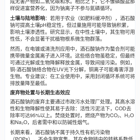
成无害产物如二氧化碳和水。相比之下，它不像磷酸盐那
样促进富营养化，因为钠离子不参与氮磷循环。
土壤与陆地影响
：若用于农业（如肥料缓冲剂），酒石酸
钠可提高土壤pH稳定性，但过量施用可能导致钠积累，
影响土壤渗透性。研究显示，在中性土壤中，其生物可用
性低，不会显著干扰植物根系微生物群落。
然而，在电镀或清洗剂应用中，酒石酸钠作为螯合剂可能
携带微量金属离子进入环境。这些络合物虽稳定，但最终
可通过光解或生物降解释放金属，导致间接污染。例如，
铜-酒石酸钠络合物在UV光下分解，铜离子可能毒害浮游
生物。专业建议：在工业使用中，采用封闭循环系统可将
排放量降至最低。
废弃物处置与长期生态效应
酒石酸钠的废弃主要通过市政污水处理厂处理。其高水溶
性和生物降解性使其易于去除：活性污泥法下，COD去
除率可达95%以上。焚烧处置时，燃烧产物为CO₂、H₂O
和Na₂O，后者需中和以防碱性烟气。
长期来看，酒石酸钠不属于持久性有机污染物
（POPs），不会生物富集。其在食物链中的转移系数低