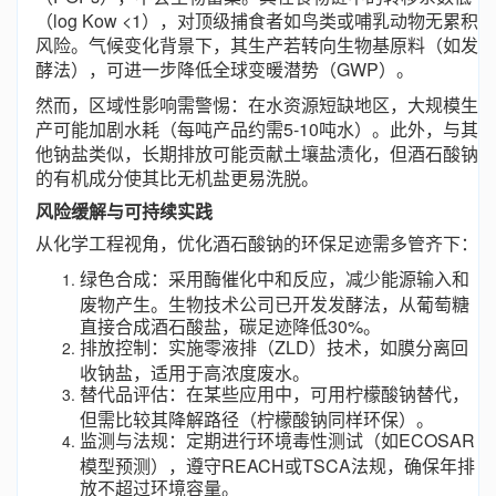
（log Kow <1），对顶级捕食者如鸟类或哺乳动物无累积
风险。气候变化背景下，其生产若转向生物基原料（如发
酵法），可进一步降低全球变暖潜势（GWP）。
然而，区域性影响需警惕：在水资源短缺地区，大规模生
产可能加剧水耗（每吨产品约需5-10吨水）。此外，与其
他钠盐类似，长期排放可能贡献土壤盐渍化，但酒石酸钠
的有机成分使其比无机盐更易洗脱。
风险缓解与可持续实践
从化学工程视角，优化酒石酸钠的环保足迹需多管齐下：
绿色合成：采用酶催化中和反应，减少能源输入和
废物产生。生物技术公司已开发发酵法，从葡萄糖
直接合成酒石酸盐，碳足迹降低30%。
排放控制：实施零液排（ZLD）技术，如膜分离回
收钠盐，适用于高浓度废水。
替代品评估：在某些应用中，可用柠檬酸钠替代，
但需比较其降解路径（柠檬酸钠同样环保）。
监测与法规：定期进行环境毒性测试（如ECOSAR
模型预测），遵守REACH或TSCA法规，确保年排
放不超过环境容量。