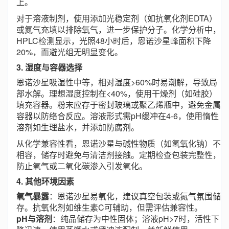
上。
对于溶液制剂，使用添加光稳定剂（如抗氧化剂EDTA）
或氮气充填以排除氧气，进一步保护分子。化学分析中，
HPLC检测显示，光照48小时后，恩诺沙星峰面积下降
20%，而避光组无明显变化。
3. 湿度与容器选择
恩诺沙星吸湿性中等，相对湿度>60%时易潮解，导致局
部水解。理想湿度控制在<40%，使用干燥剂（如硅胶）
填充容器。粉末应存于密封玻璃或聚乙烯瓶中，避免金属
容器以防络合反应。溶液形式需pH缓冲在4-6，使用惰性
溶剂如生理盐水，并添加防腐剂。
从化学兼容性看，恩诺沙星与碱性物质（如氢氧化钠）不
相容，储存时避免与清洁剂接触。定期检查包装完整性，
防止氧气或二氧化碳渗入引发氧化。
4. 其他环境因素
氧气暴露
：恩诺沙星易氧化，建议真空包装或氮气氛围储
存。抗氧化剂如维生素C可辅助，但需评估兼容性。
pH与溶剂
：纯品储存为中性固体；溶液pH>7时，活性下