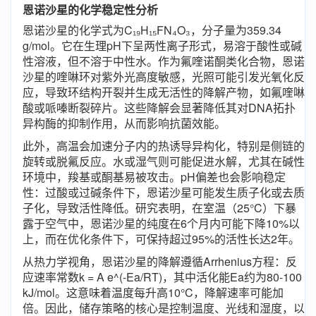
恩诺沙星的化学稳定性分析
恩诺沙星的化学式为C₁₉H₁₅FN₄O₃，分子量为359.34
g/mol。它在生理pH下呈两性离子形式，易溶于酸性或碱
性溶液，但不溶于中性水。作为氟喹诺酮类化合物，恩诺
沙星的喹啉环对紫外光高度敏感，光照可能引发光氧化反
应，导致环结构开裂并生成无活性的降解产物，如氟喹啉
酸或哌嗪断裂碎片。这些降解会显著降低其对DNA拓扑
异构酶的抑制作用，从而影响抗菌效能。
此外，高温会加速分子内的热诱导异构化，特别是侧链的
旋转或脱氟反应。水或湿气则可能促进水解，尤其在碱性
环境中，羧基或酮基易被攻击。pH偏差也会影响稳定
性：过酸或过碱条件下，恩诺沙星可能发生质子化或去质
子化，导致活性降低。研究表明，在室温（25°C）下暴
露于空气中，恩诺沙星的纯度在6个月内可能下降10%以
上，而在优化条件下，可保持超过95%的活性长达2年。
从热力学视角，恩诺沙星的降解遵循Arrhenius方程：反
应速率常数k = A e^(-Ea/RT)，其中活化能Ea约为80-100
kJ/mol。这意味着温度每升高10°C，降解速率可能加
倍。因此，储存策略的核心是控制温度、光线和湿度，以