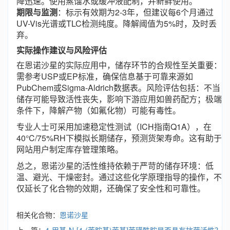
降迅速。使用蒸馏水或缓冲液配制，并新鲜使用。
期限与监测
：标示有效期为2-3年，但建议每6个月通过
UV-Vis光谱或TLC检测纯度。降解阈值为5%时，及时丢
弃。
实际操作建议与风险评估
在恩诺沙星的实际应用中，储存环节的合规性至关重要：
需参考USP或EP标准，确保信息基于可靠来源如
PubChem或Sigma-Aldrich数据表。风险评估包括：不当
储存可能导致活性丧失，影响下游应用如兽药配方；极端
条件下，降解产物（如氟化物）可能有毒性。
专业人士可采用加速稳定性测试（ICH指南Q1A），在
40°C/75%RH下模拟长期储存，预测货架寿命。这有助于
网站用户制定库存管理策略。
总之，恩诺沙星的活性维持依赖于严苛的储存环境：低
温、避光、干燥密封。通过这些化学原理指导的操作，不
仅延长了化合物的效期，还确保了安全性和可靠性。
相关化合物：
恩诺沙星