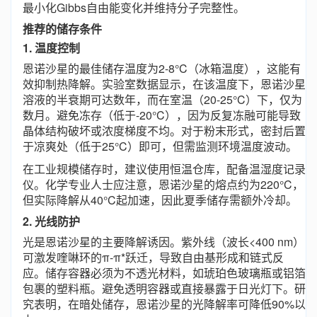
最小化Gibbs自由能变化并维持分子完整性。
推荐的储存条件
1. 温度控制
恩诺沙星的最佳储存温度为2-8°C（冰箱温度），这能有
效抑制热降解。实验室数据显示，在该温度下，恩诺沙星
溶液的半衰期可达数年，而在室温（20-25°C）下，仅为
数月。避免冻存（低于-20°C），因为反复冻融可能导致
晶体结构破坏或浓度梯度不均。对于粉末形式，密封后置
于凉爽处（低于25°C）即可，但需监测环境温度波动。
在工业规模储存时，建议使用恒温仓库，配备温湿度记录
仪。化学专业人士应注意，恩诺沙星的熔点约为220°C，
但实际降解从40°C起加速，因此夏季储存需额外冷却。
2. 光线防护
光是恩诺沙星的主要降解诱因。紫外线（波长<400 nm）
可激发喹啉环的π-π*跃迁，导致自由基形成和链式反
应。储存容器必须为不透光材料，如琥珀色玻璃瓶或铝箔
包裹的塑料瓶。避免透明容器或直接暴露于日光灯下。研
究表明，在暗处储存，恩诺沙星的光降解率可降低90%以