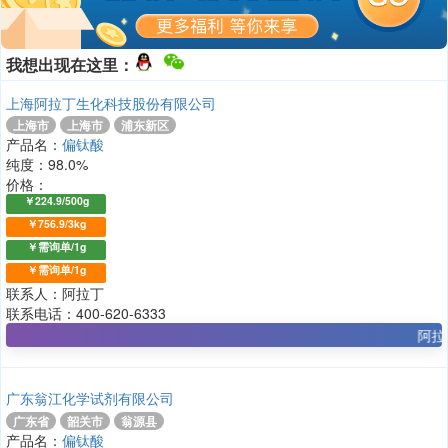
我想出现在这里：
上海阿拉丁生化科技股份有限公司
上海市
上海市
浦东新区
产品名：
偏钛酸
纯度：98.0%
价格：
￥224.9/500g
￥756.9/3kg
￥需询单/1g
￥需询单/1g
联系人：阿拉丁
联系电话：400-620-6333
阿拉丁
广东翁江化学试剂有限公司
广东省
韶关市
翁源县
产品名：
偏钛酸