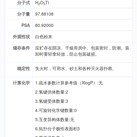
分子式
H
O
Ti
2
3
分子量
97.88108
PSA
80.92000
外观性状
白色粉末
储存条件
应贮存在阴凉、干燥库房中。包装密封，防潮。装
卸时要轻拿轻放，防止包装破损。
稳定性
失火时，可用水、砂土和各种灭火器扑救。
计算化学
1.疏水参数计算参考值（XlogP）:无
2.氢键供体数量:2
3.氢键受体数量:3
4.可旋转化学键数量:0
5.互变异构体数量:无
6.拓扑分子极性表面积3