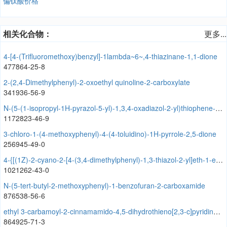
偏钛酸价格
相关化合物：
更多...
4-[4-(Trifluoromethoxy)benzyl]-1lambda~6~,4-thiazinane-1,1-dione
477864-25-8
2-(2,4-Dimethylphenyl)-2-oxoethyl quinoline-2-carboxylate
341936-56-9
N-(5-(1-isopropyl-1H-pyrazol-5-yl)-1,3,4-oxadiazol-2-yl)thiophene-2-carboxamide
1172823-46-9
3-chloro-1-(4-methoxyphenyl)-4-(4-toluidino)-1H-pyrrole-2,5-dione
256945-49-0
4-{[(1Z)-2-cyano-2-[4-(3,4-dimethylphenyl)-1,3-thiazol-2-yl]eth-1-en-1-yl]amino}-N-(5-methyl-1,2-oxazol-3-yl)benzene-1-sulfonamide
1021262-43-0
N-(5-tert-butyl-2-methoxyphenyl)-1-benzofuran-2-carboxamide
876538-56-6
ethyl 3-carbamoyl-2-cinnamamido-4,5-dihydrothieno[2,3-c]pyridine-6(7H)-carboxylate
864925-71-3