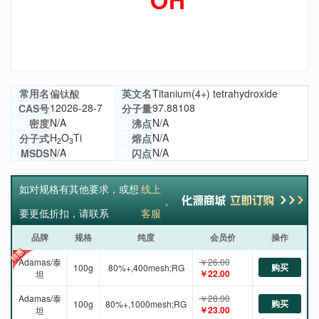
常用名
偏钛酸
英文名
Titanium(4+) tetrahydroxide
12026-28-7
97.88108
CAS号
分子量
N/A
N/A
密度
沸点
H
O
Ti
N/A
分子式
熔点
2
3
N/A
N/A
MSDS
闪点
如对规格有其他要求，或想
线上
。
要更低折扣，请联系
客服
品牌
规格
纯度
会员价
操作
Adamas/泰
￥26.00
购买
100g
80%+,400mesh;RG
￥22.00
坦
Adamas/泰
￥28.00
购买
100g
80%+,1000mesh;RG
￥23.00
坦