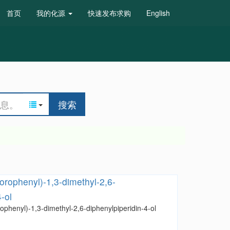
首页
我的化源
快速发布求购
English
搜索
uorophenyl)-1,3-dimethyl-2,6-
-ol
ophenyl)-1,3-dimethyl-2,6-diphenylpiperidin-4-ol